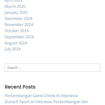
April 2025
March 2025
January 2025
December 2024
November 2024
October 2024
September 2024
August 2024
July 2024
Search
for:
Recent Posts
Perkembangan Game Online di Indonesia
Dunia E-Sport di Indonesia: Perkembangan dan