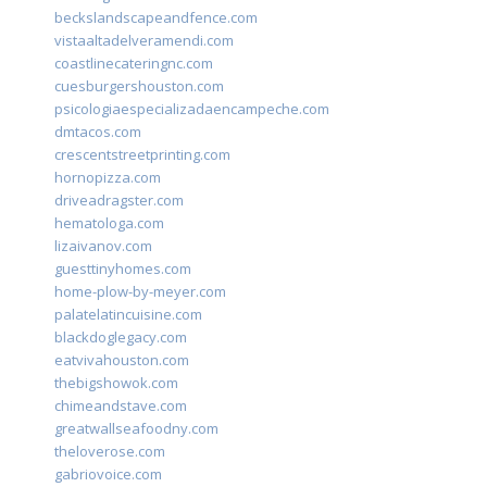
beckslandscapeandfence.com
vistaaltadelveramendi.com
coastlinecateringnc.com
cuesburgershouston.com
psicologiaespecializadaencampeche.com
dmtacos.com
crescentstreetprinting.com
hornopizza.com
driveadragster.com
hematologa.com
lizaivanov.com
guesttinyhomes.com
home-plow-by-meyer.com
palatelatincuisine.com
blackdoglegacy.com
eatvivahouston.com
thebigshowok.com
chimeandstave.com
greatwallseafoodny.com
theloverose.com
gabriovoice.com