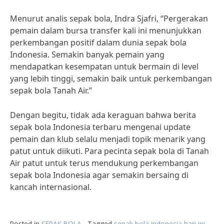
Menurut analis sepak bola, Indra Sjafri, “Pergerakan
pemain dalam bursa transfer kali ini menunjukkan
perkembangan positif dalam dunia sepak bola
Indonesia. Semakin banyak pemain yang
mendapatkan kesempatan untuk bermain di level
yang lebih tinggi, semakin baik untuk perkembangan
sepak bola Tanah Air.”
Dengan begitu, tidak ada keraguan bahwa berita
sepak bola Indonesia terbaru mengenai update
pemain dan klub selalu menjadi topik menarik yang
patut untuk diikuti. Para pecinta sepak bola di Tanah
Air patut untuk terus mendukung perkembangan
sepak bola Indonesia agar semakin bersaing di
kancah internasional.
Posted in
SEPAK BOLA
Tagged
sepak bola indonesia hari ini