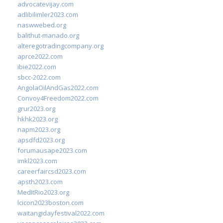
advocatevijay.com
adlibilimler2023.com
naswwebed.org
balithut-manado.org
alteregotradingcompany.org
aprce2022.com
ibie2022.com
sbcc-2022.com
AngolaOilAndGas2022.com
Convoy4Freedom2022.com
grur2023.org
hkhk2023.org
napm2023.org
apsdfd2023.org
forumausape2023.com
imkl2023.com
careerfaircsd2023.com
apsth2023.com
MedItRio2023.org
lcicon2023boston.com
waitangidayfestival2022.com