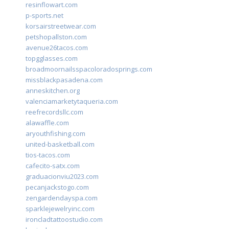
resinflowart.com
p-sports.net
korsairstreetwear.com
petshopallston.com
avenue26tacos.com
topgglasses.com
broadmoornailsspacoloradosprings.com
missblackpasadena.com
anneskitchen.org
valenciamarketytaqueria.com
reefrecordsllc.com
alawaffle.com
aryouthfishing.com
united-basketball.com
tios-tacos.com
cafecito-satx.com
graduacionviu2023.com
pecanjackstogo.com
zengardendayspa.com
sparklejewelryinc.com
ironcladtattoostudio.com