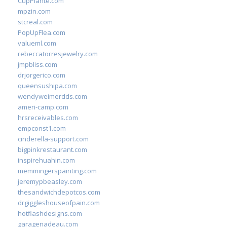
CupPlante.com
mpzin.com
stcreal.com
PopUpFlea.com
valueml.com
rebeccatorresjewelry.com
jmpbliss.com
drjorgerico.com
queensushipa.com
wendyweimerdds.com
ameri-camp.com
hrsreceivables.com
empconst1.com
cinderella-support.com
bigpinkrestaurant.com
inspirehuahin.com
memmingerspainting.com
jeremypbeasley.com
thesandwichdepotcos.com
drgiggleshouseofpain.com
hotflashdesigns.com
garagenadeau.com