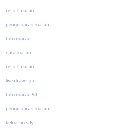
result macau
pengeluaran macau
toto macau
data macau
result macau
live draw sgp
toto macau 5d
pengeluaran macau
keluaran sdy