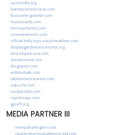
sportszilla.org
batchprovisionsbar.com
brasserie-gobette.com
musicrearte.com
morseysfarms.com
riverviewtennis.com
official-kelly-toys-squishmallows.com
displaygardenonsuncrest.org
bbq-empire-usa.com
feedstoreva.com
drogopets.com
ediblechalk.com
tabletennisnearme.com
oaksofa.com
soultacohtx.com
capishcaps.com
gpsyfl.org
MEDIA PARTNER III
vwrepairarlington.com
cleaningservicebaltimore-md.com