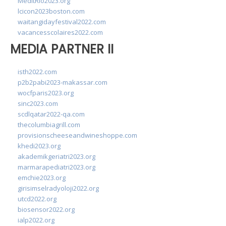
MedItRio2023.org
lcicon2023boston.com
waitangidayfestival2022.com
vacancesscolaires2022.com
MEDIA PARTNER II
isth2022.com
p2b2pabi2023-makassar.com
wocfparis2023.org
sinc2023.com
scdlqatar2022-qa.com
thecolumbiagrill.com
provisionscheeseandwineshoppe.com
khedi2023.org
akademikgeriatri2023.org
marmarapediatri2023.org
emchie2023.org
girisimselradyoloji2022.org
utcd2022.org
biosensor2022.org
ialp2022.org