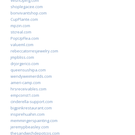
WishOping.com
shoplegacee.com
bonvivantshop.com
CupPlante.com
mpzin.com
stcreal.com
PopUpFlea.com
valueml.com
rebeccatorresjewelry.com
jmpbliss.com
drjorgerico.com
queensushipa.com
wendyweimerdds.com
ameri-camp.com
hrsreceivables.com
empconst1.com
cinderella-support.com
bigpinkrestaurant.com
inspirehuahin.com
memmingerspainting.com
jeremypbeasley.com
thesandwichdepotcos.com