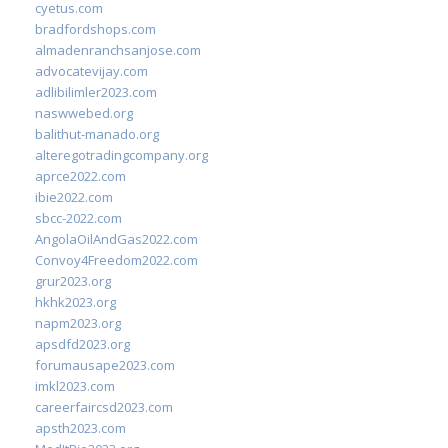
cyetus.com
bradfordshops.com
almadenranchsanjose.com
advocatevijay.com
adlibilimler2023.com
naswwebed.org
balithut-manado.org
alteregotradingcompany.org
aprce2022.com
ibie2022.com
sbcc-2022.com
AngolaOilAndGas2022.com
Convoy4Freedom2022.com
grur2023.org
hkhk2023.org
napm2023.org
apsdfd2023.org
forumausape2023.com
imkl2023.com
careerfaircsd2023.com
apsth2023.com