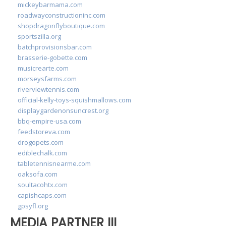
mickeybarmama.com
roadwayconstructioninc.com
shopdragonflyboutique.com
sportszilla.org
batchprovisionsbar.com
brasserie-gobette.com
musicrearte.com
morseysfarms.com
riverviewtennis.com
official-kelly-toys-squishmallows.com
displaygardenonsuncrest.org
bbq-empire-usa.com
feedstoreva.com
drogopets.com
ediblechalk.com
tabletennisnearme.com
oaksofa.com
soultacohtx.com
capishcaps.com
gpsyfl.org
MEDIA PARTNER III