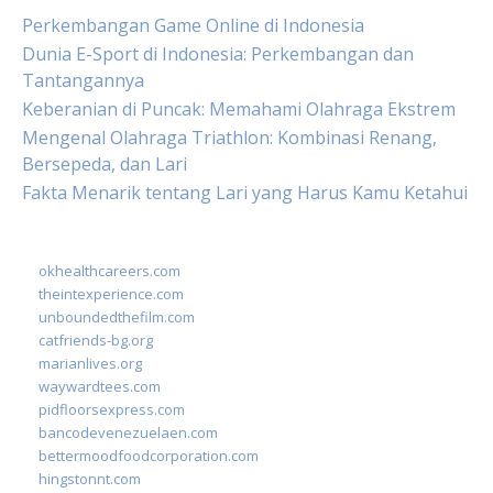
Perkembangan Game Online di Indonesia
Dunia E-Sport di Indonesia: Perkembangan dan
Tantangannya
Keberanian di Puncak: Memahami Olahraga Ekstrem
Mengenal Olahraga Triathlon: Kombinasi Renang,
Bersepeda, dan Lari
Fakta Menarik tentang Lari yang Harus Kamu Ketahui
okhealthcareers.com
theintexperience.com
unboundedthefilm.com
catfriends-bg.org
marianlives.org
waywardtees.com
pidfloorsexpress.com
bancodevenezuelaen.com
bettermoodfoodcorporation.com
hingstonnt.com