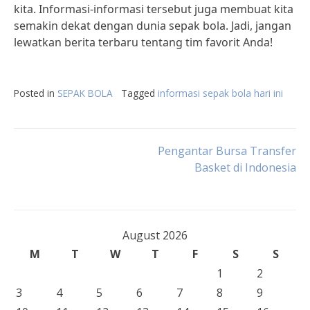
kita. Informasi-informasi tersebut juga membuat kita
semakin dekat dengan dunia sepak bola. Jadi, jangan
lewatkan berita terbaru tentang tim favorit Anda!
Posted in
SEPAK BOLA
Tagged
informasi sepak bola hari ini
Post
Pengantar Bursa Transfer
Basket di Indonesia
navigation
August 2026
M
T
W
T
F
S
S
1
2
3
4
5
6
7
8
9