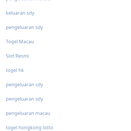
keluaran sdy
pengeluaran sdy
Togel Macau
Slot Resmi
togel hk
pengeluaran sdy
pengeluaran sdy
pengeluaran macau
togel hongkong lotto