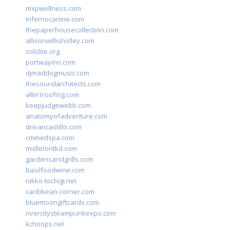
mxpwellness.com
infernocanine.com
thepaperhousecollection.com
allisonwillisholley.com
solslite.org
portwayinn.com
djmaddogmusic.com
thesoundarchitects.com
allin1roofing.com
keepjudgewebb.com
anatomyofadventure.com
drivancastillo.com
cmmedspa.com
midletontkd.com
gardensandgrills.com
basilfoodwine.com
nikko-tochigi.net
caribbean-corner.com
bluemoongiftcards.com
rivercitysteampunkexpo.com
kchoops.net