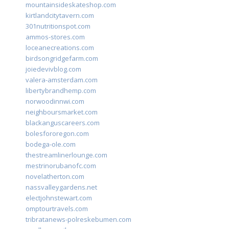
mountainsideskateshop.com
kirtlandcitytavern.com
301nutritionspot.com
ammos-stores.com
loceanecreations.com
birdsongridgefarm.com
joiedevivblog.com
valera-amsterdam.com
libertybrandhemp.com
norwoodinnwi.com
neighboursmarket.com
blackanguscareers.com
bolesfororegon.com
bodega-ole.com
thestreamlinerlounge.com
mestrinorubanofc.com
novelatherton.com
nassvalleygardens.net
electjohnstewart.com
omptourtravels.com
tribratanews-polreskebumen.com