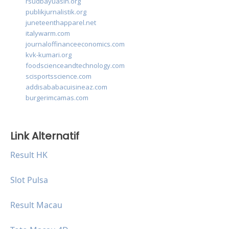
rsudbayuasih.org
publikjurnalistik.org
juneteenthapparel.net
italywarm.com
journaloffinanceeconomics.com
kvk-kumari.org
foodscienceandtechnology.com
scisportsscience.com
addisababacuisineaz.com
burgerimcamas.com
Link Alternatif
Result HK
Slot Pulsa
Result Macau