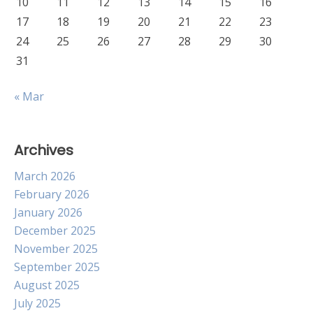
10
11
12
13
14
15
16
17
18
19
20
21
22
23
24
25
26
27
28
29
30
31
« Mar
Archives
March 2026
February 2026
January 2026
December 2025
November 2025
September 2025
August 2025
July 2025