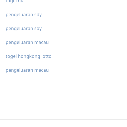
togel hk
pengeluaran sdy
pengeluaran sdy
pengeluaran macau
togel hongkong lotto
pengeluaran macau