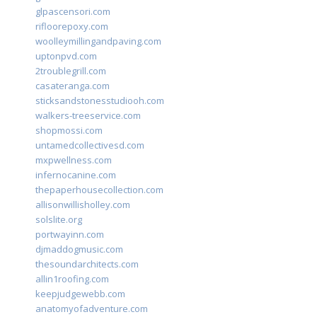
glpascensori.com
rifloorepoxy.com
woolleymillingandpaving.com
uptonpvd.com
2troublegrill.com
casateranga.com
sticksandstonesstudiooh.com
walkers-treeservice.com
shopmossi.com
untamedcollectivesd.com
mxpwellness.com
infernocanine.com
thepaperhousecollection.com
allisonwillisholley.com
solslite.org
portwayinn.com
djmaddogmusic.com
thesoundarchitects.com
allin1roofing.com
keepjudgewebb.com
anatomyofadventure.com