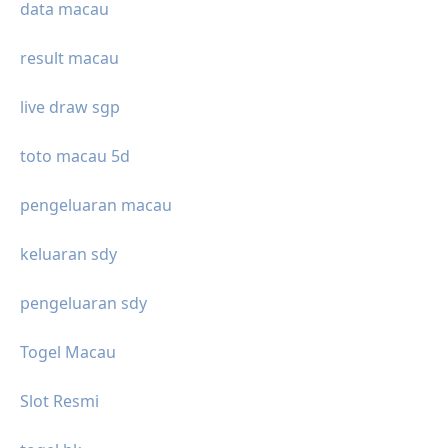
data macau
result macau
live draw sgp
toto macau 5d
pengeluaran macau
keluaran sdy
pengeluaran sdy
Togel Macau
Slot Resmi