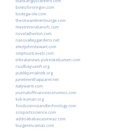
blackanguscareers.com
bolesfororegon.com
bodega-ole.com
thestreamlinerlounge.com
mestrinorubanofc.com
novelatherton.com
nassvalleygardens.net
electjohnstewart.com
omptourtravels.com
tribratanews-polreskebumen.com
rsudbayuasih.org
publikjurnalistik.org
juneteenthapparel.net
italywarm.com
journaloffinanceeconomics.com
kvk-kumari.org
foodscienceandtechnology.com
scisportsscience.com
addisababacuisineaz.com
burgerimcamas.com