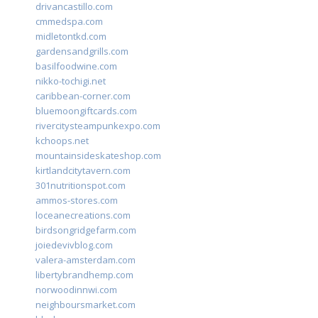
drivancastillo.com
cmmedspa.com
midletontkd.com
gardensandgrills.com
basilfoodwine.com
nikko-tochigi.net
caribbean-corner.com
bluemoongiftcards.com
rivercitysteampunkexpo.com
kchoops.net
mountainsideskateshop.com
kirtlandcitytavern.com
301nutritionspot.com
ammos-stores.com
loceanecreations.com
birdsongridgefarm.com
joiedevivblog.com
valera-amsterdam.com
libertybrandhemp.com
norwoodinnwi.com
neighboursmarket.com