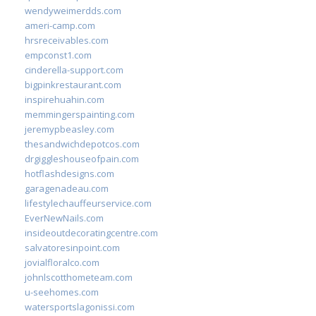
wendyweimerdds.com
ameri-camp.com
hrsreceivables.com
empconst1.com
cinderella-support.com
bigpinkrestaurant.com
inspirehuahin.com
memmingerspainting.com
jeremypbeasley.com
thesandwichdepotcos.com
drgiggleshouseofpain.com
hotflashdesigns.com
garagenadeau.com
lifestylechauffeurservice.com
EverNewNails.com
insideoutdecoratingcentre.com
salvatoresinpoint.com
jovialfloralco.com
johnlscotthometeam.com
u-seehomes.com
watersportslagonissi.com