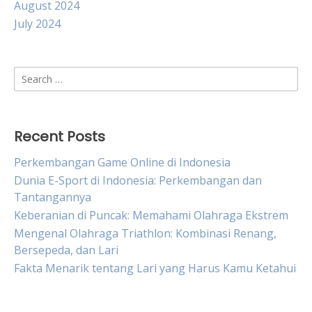
August 2024
July 2024
Search
for:
Recent Posts
Perkembangan Game Online di Indonesia
Dunia E-Sport di Indonesia: Perkembangan dan
Tantangannya
Keberanian di Puncak: Memahami Olahraga Ekstrem
Mengenal Olahraga Triathlon: Kombinasi Renang,
Bersepeda, dan Lari
Fakta Menarik tentang Lari yang Harus Kamu Ketahui