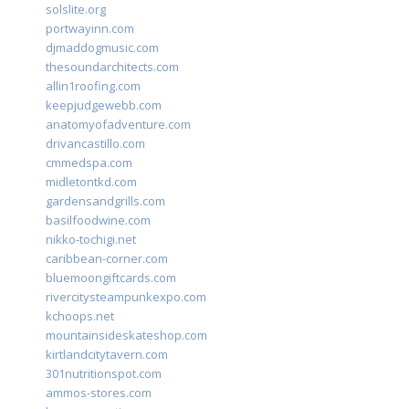
solslite.org
portwayinn.com
djmaddogmusic.com
thesoundarchitects.com
allin1roofing.com
keepjudgewebb.com
anatomyofadventure.com
drivancastillo.com
cmmedspa.com
midletontkd.com
gardensandgrills.com
basilfoodwine.com
nikko-tochigi.net
caribbean-corner.com
bluemoongiftcards.com
rivercitysteampunkexpo.com
kchoops.net
mountainsideskateshop.com
kirtlandcitytavern.com
301nutritionspot.com
ammos-stores.com