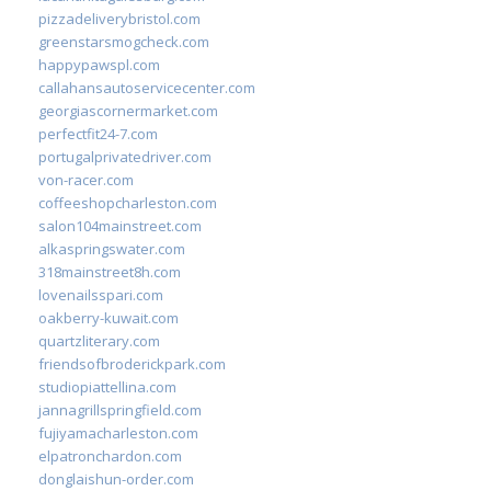
pizzadeliverybristol.com
greenstarsmogcheck.com
happypawspl.com
callahansautoservicecenter.com
georgiascornermarket.com
perfectfit24-7.com
portugalprivatedriver.com
von-racer.com
coffeeshopcharleston.com
salon104mainstreet.com
alkaspringswater.com
318mainstreet8h.com
lovenailsspari.com
oakberry-kuwait.com
quartzliterary.com
friendsofbroderickpark.com
studiopiattellina.com
jannagrillspringfield.com
fujiyamacharleston.com
elpatronchardon.com
donglaishun-order.com