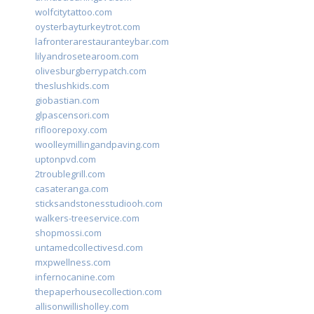
wolfcitytattoo.com
oysterbayturkeytrot.com
lafronterarestauranteybar.com
lilyandrosetearoom.com
olivesburgberrypatch.com
theslushkids.com
giobastian.com
glpascensori.com
rifloorepoxy.com
woolleymillingandpaving.com
uptonpvd.com
2troublegrill.com
casateranga.com
sticksandstonesstudiooh.com
walkers-treeservice.com
shopmossi.com
untamedcollectivesd.com
mxpwellness.com
infernocanine.com
thepaperhousecollection.com
allisonwillisholley.com