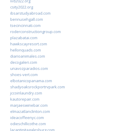
ivd2022.org
csity2022.org
ibsarstudyabroad.com
bennusehgall.com
tsecincinnati.com
roderconstructiongroup.com
plazabatai.com
hawkscayresort.com
hellonquads.com
diarioanimales.com
decogaleri.com
unavozparadios.com
shoes-vert.com
elbotanicopanama.com
shadyoaksrockportrvpark.com
jccoinlaundry.com
kautorepair.com
marjaeswinebar.com
elmazatlanclinton.com
ideacoffeenyc.com
odieschillicothe.com
lacantinitagalesburg.com