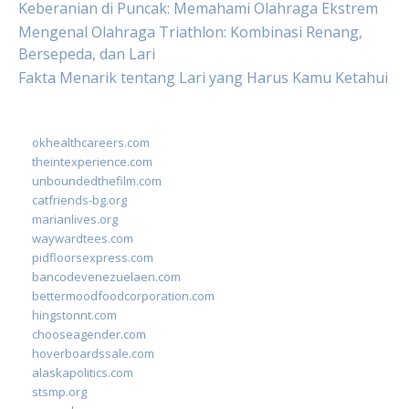
Keberanian di Puncak: Memahami Olahraga Ekstrem
Mengenal Olahraga Triathlon: Kombinasi Renang,
Bersepeda, dan Lari
Fakta Menarik tentang Lari yang Harus Kamu Ketahui
okhealthcareers.com
theintexperience.com
unboundedthefilm.com
catfriends-bg.org
marianlives.org
waywardtees.com
pidfloorsexpress.com
bancodevenezuelaen.com
bettermoodfoodcorporation.com
hingstonnt.com
chooseagender.com
hoverboardssale.com
alaskapolitics.com
stsmp.org