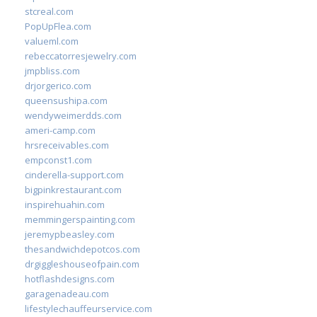
stcreal.com
PopUpFlea.com
valueml.com
rebeccatorresjewelry.com
jmpbliss.com
drjorgerico.com
queensushipa.com
wendyweimerdds.com
ameri-camp.com
hrsreceivables.com
empconst1.com
cinderella-support.com
bigpinkrestaurant.com
inspirehuahin.com
memmingerspainting.com
jeremypbeasley.com
thesandwichdepotcos.com
drgiggleshouseofpain.com
hotflashdesigns.com
garagenadeau.com
lifestylechauffeurservice.com