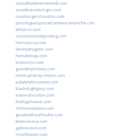
vistaaltadelveramendi.com
coastlinecateringnc.com
cuesburgershouston.com
psicologiaespecializadaencampeche.com
dmtacos.com
crescentstreetprinting.com
hornopizza.com
driveadragster.com
hematologa.com
lizaivanov.com
guesttinyhomes.com
home-plow-by-meyer.com
palatelatincuisine.com
blackdoglegacy.com
eatvivahouston.com
thebigshowok.com
chimeandstave.com
greatwallseafoodny.com
theloverose.com
gabriovoice.com
resinflowart.com