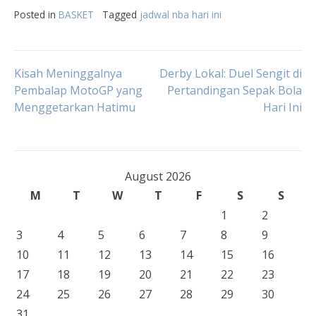
Posted in
BASKET
Tagged
jadwal nba hari ini
Post
Kisah Meninggalnya
Derby Lokal: Duel Sengit di
Pembalap MotoGP yang
Pertandingan Sepak Bola
Menggetarkan Hatimu
Hari Ini
navigation
August 2026
M
T
W
T
F
S
S
1
2
3
4
5
6
7
8
9
10
11
12
13
14
15
16
17
18
19
20
21
22
23
24
25
26
27
28
29
30
31