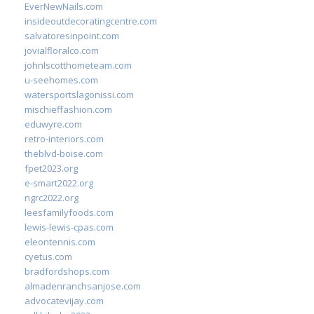
EverNewNails.com
insideoutdecoratingcentre.com
salvatoresinpoint.com
jovialfloralco.com
johnlscotthometeam.com
u-seehomes.com
watersportslagonissi.com
mischieffashion.com
eduwyre.com
retro-interiors.com
theblvd-boise.com
fpet2023.org
e-smart2022.org
ngrc2022.org
leesfamilyfoods.com
lewis-lewis-cpas.com
eleontennis.com
cyetus.com
bradfordshops.com
almadenranchsanjose.com
advocatevijay.com