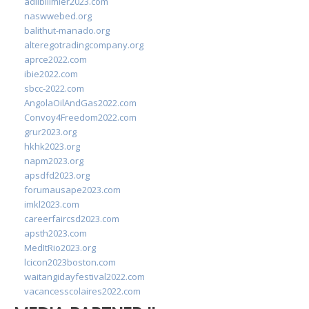
adlibilimler2023.com
naswwebed.org
balithut-manado.org
alteregotradingcompany.org
aprce2022.com
ibie2022.com
sbcc-2022.com
AngolaOilAndGas2022.com
Convoy4Freedom2022.com
grur2023.org
hkhk2023.org
napm2023.org
apsdfd2023.org
forumausape2023.com
imkl2023.com
careerfaircsd2023.com
apsth2023.com
MedItRio2023.org
lcicon2023boston.com
waitangidayfestival2022.com
vacancesscolaires2022.com