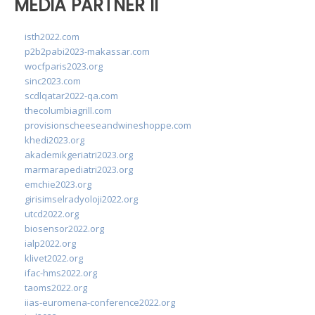
MEDIA PARTNER II
isth2022.com
p2b2pabi2023-makassar.com
wocfparis2023.org
sinc2023.com
scdlqatar2022-qa.com
thecolumbiagrill.com
provisionscheeseandwineshoppe.com
khedi2023.org
akademikgeriatri2023.org
marmarapediatri2023.org
emchie2023.org
girisimselradyoloji2022.org
utcd2022.org
biosensor2022.org
ialp2022.org
klivet2022.org
ifac-hms2022.org
taoms2022.org
iias-euromena-conference2022.org