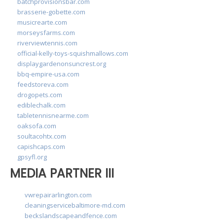
batchprovisionsbar.com
brasserie-gobette.com
musicrearte.com
morseysfarms.com
riverviewtennis.com
official-kelly-toys-squishmallows.com
displaygardenonsuncrest.org
bbq-empire-usa.com
feedstoreva.com
drogopets.com
ediblechalk.com
tabletennisnearme.com
oaksofa.com
soultacohtx.com
capishcaps.com
gpsyfl.org
MEDIA PARTNER III
vwrepairarlington.com
cleaningservicebaltimore-md.com
beckslandscapeandfence.com