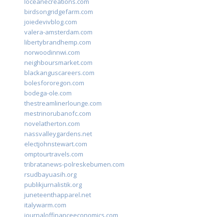
loceanecreations.com
birdsongridgefarm.com
joiedevivblog.com
valera-amsterdam.com
libertybrandhemp.com
norwoodinnwi.com
neighboursmarket.com
blackanguscareers.com
bolesfororegon.com
bodega-ole.com
thestreamlinerlounge.com
mestrinorubanofc.com
novelatherton.com
nassvalleygardens.net
electjohnstewart.com
omptourtravels.com
tribratanews-polreskebumen.com
rsudbayuasih.org
publikjurnalistik.org
juneteenthapparel.net
italywarm.com
journaloffinanceeconomics.com