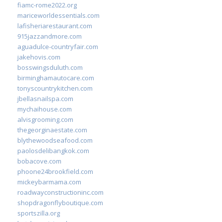
fiamc-rome2022.org
mariceworldessentials.com
lafisheriarestaurant.com
915jazzandmore.com
aguadulce-countryfair.com
jakehovis.com
bosswingsduluth.com
birminghamautocare.com
tonyscountrykitchen.com
jbellasnailspa.com
mychaihouse.com
alvisgrooming.com
thegeorginaestate.com
blythewoodseafood.com
paolosdelibangkok.com
bobacove.com
phoone24brookfield.com
mickeybarmama.com
roadwayconstructioninc.com
shopdragonflyboutique.com
sportszilla.org