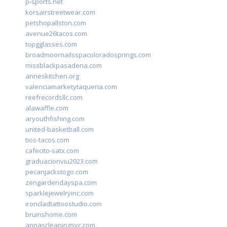
p-sports.net
korsairstreetwear.com
petshopallston.com
avenue26tacos.com
topgglasses.com
broadmoornailsspacoloradosprings.com
missblackpasadena.com
anneskitchen.org
valenciamarketytaqueria.com
reefrecordsllc.com
alawaffle.com
aryouthfishing.com
united-basketball.com
tios-tacos.com
cafecito-satx.com
graduacionviu2023.com
pecanjackstogo.com
zengardendayspa.com
sparklejewelryinc.com
ironcladtattoostudio.com
bruinshome.com
annascleaningsvc.com