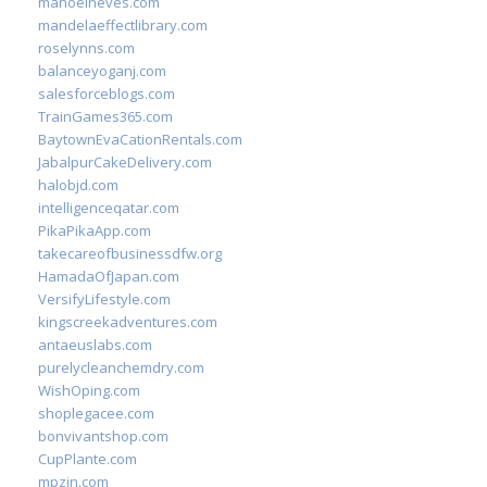
manoelneves.com
mandelaeffectlibrary.com
roselynns.com
balanceyoganj.com
salesforceblogs.com
TrainGames365.com
BaytownEvaCationRentals.com
JabalpurCakeDelivery.com
halobjd.com
intelligenceqatar.com
PikaPikaApp.com
takecareofbusinessdfw.org
HamadaOfJapan.com
VersifyLifestyle.com
kingscreekadventures.com
antaeuslabs.com
purelycleanchemdry.com
WishOping.com
shoplegacee.com
bonvivantshop.com
CupPlante.com
mpzin.com