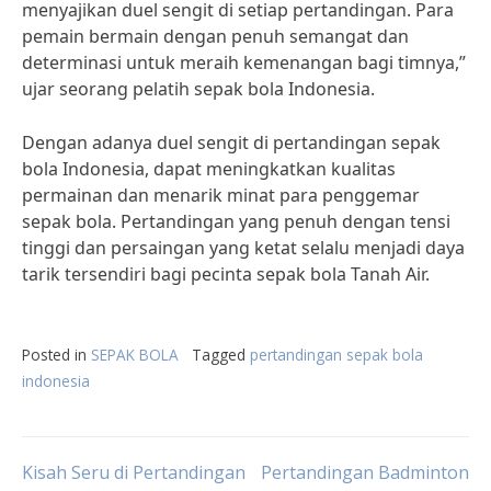
menyajikan duel sengit di setiap pertandingan. Para
pemain bermain dengan penuh semangat dan
determinasi untuk meraih kemenangan bagi timnya,”
ujar seorang pelatih sepak bola Indonesia.
Dengan adanya duel sengit di pertandingan sepak
bola Indonesia, dapat meningkatkan kualitas
permainan dan menarik minat para penggemar
sepak bola. Pertandingan yang penuh dengan tensi
tinggi dan persaingan yang ketat selalu menjadi daya
tarik tersendiri bagi pecinta sepak bola Tanah Air.
Posted in
SEPAK BOLA
Tagged
pertandingan sepak bola
indonesia
Post
Kisah Seru di Pertandingan
Pertandingan Badminton