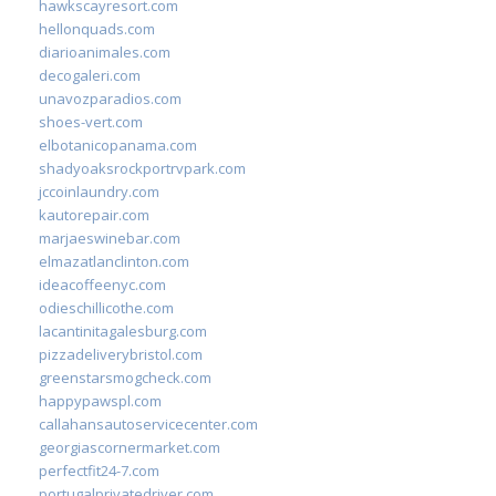
hawkscayresort.com
hellonquads.com
diarioanimales.com
decogaleri.com
unavozparadios.com
shoes-vert.com
elbotanicopanama.com
shadyoaksrockportrvpark.com
jccoinlaundry.com
kautorepair.com
marjaeswinebar.com
elmazatlanclinton.com
ideacoffeenyc.com
odieschillicothe.com
lacantinitagalesburg.com
pizzadeliverybristol.com
greenstarsmogcheck.com
happypawspl.com
callahansautoservicecenter.com
georgiascornermarket.com
perfectfit24-7.com
portugalprivatedriver.com