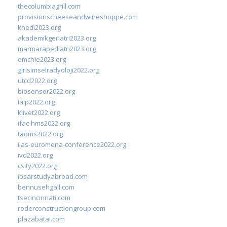
thecolumbiagrill.com
provisionscheeseandwineshoppe.com
khedi2023.org
akademikgeriatri2023.org
marmarapediatri2023.org
emchie2023.org
girisimselradyoloji2022.org
utcd2022.org
biosensor2022.org
ialp2022.org
klivet2022.org
ifac-hms2022.org
taoms2022.org
iias-euromena-conference2022.org
ivd2022.org
csity2022.org
ibsarstudyabroad.com
bennusehgall.com
tsecincinnati.com
roderconstructiongroup.com
plazabatai.com