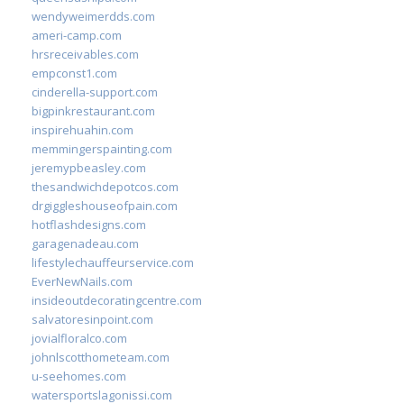
wendyweimerdds.com
ameri-camp.com
hrsreceivables.com
empconst1.com
cinderella-support.com
bigpinkrestaurant.com
inspirehuahin.com
memmingerspainting.com
jeremypbeasley.com
thesandwichdepotcos.com
drgiggleshouseofpain.com
hotflashdesigns.com
garagenadeau.com
lifestylechauffeurservice.com
EverNewNails.com
insideoutdecoratingcentre.com
salvatoresinpoint.com
jovialfloralco.com
johnlscotthometeam.com
u-seehomes.com
watersportslagonissi.com