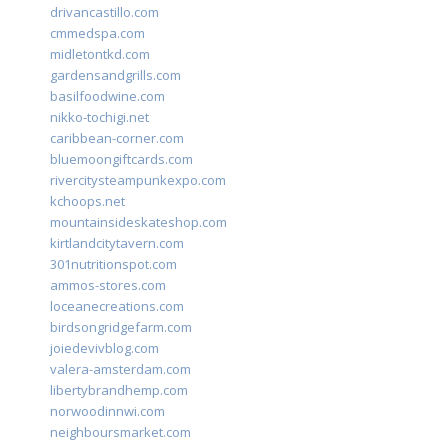
drivancastillo.com
cmmedspa.com
midletontkd.com
gardensandgrills.com
basilfoodwine.com
nikko-tochigi.net
caribbean-corner.com
bluemoongiftcards.com
rivercitysteampunkexpo.com
kchoops.net
mountainsideskateshop.com
kirtlandcitytavern.com
301nutritionspot.com
ammos-stores.com
loceanecreations.com
birdsongridgefarm.com
joiedevivblog.com
valera-amsterdam.com
libertybrandhemp.com
norwoodinnwi.com
neighboursmarket.com