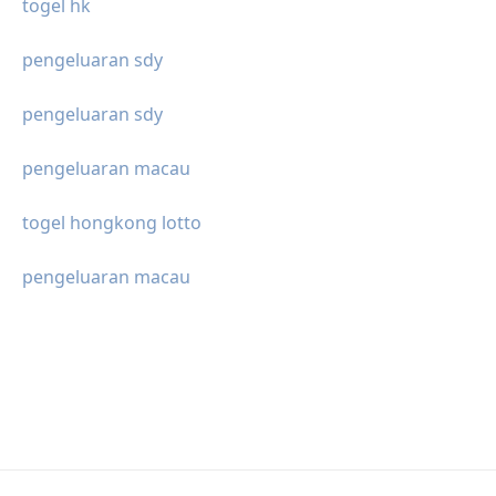
togel hk
pengeluaran sdy
pengeluaran sdy
pengeluaran macau
togel hongkong lotto
pengeluaran macau