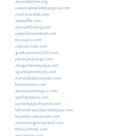
anneskitchen.org
valenciamarketytaqueria.com
reefrecordsllc.com
alawaffle.com
aryouthfishing.com
united-basketball.com
tios-tacos.com
cafecito-satx.com
graduacionviu2023.com
pecanjackstogo.com
zengardendayspa.com
sparklejewelryinc.com
ironcladtattoostudio.com
bruinshome.com
annascleaningsvc.com
wolfcitytattoo.com
oysterbayturkeytrot.com
lafronterarestauranteybar.com
lilyandrosetearoom.com
olivesburgberrypatch.com
theslushkids.com
giobastian.com