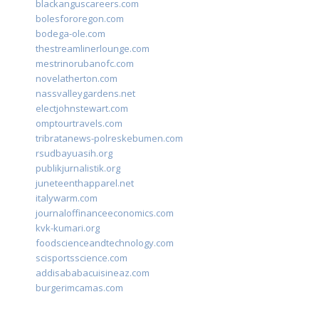
blackanguscareers.com
bolesfororegon.com
bodega-ole.com
thestreamlinerlounge.com
mestrinorubanofc.com
novelatherton.com
nassvalleygardens.net
electjohnstewart.com
omptourtravels.com
tribratanews-polreskebumen.com
rsudbayuasih.org
publikjurnalistik.org
juneteenthapparel.net
italywarm.com
journaloffinanceeconomics.com
kvk-kumari.org
foodscienceandtechnology.com
scisportsscience.com
addisababacuisineaz.com
burgerimcamas.com