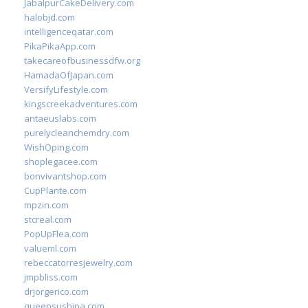
JabalpurCakeDelivery.com
halobjd.com
intelligenceqatar.com
PikaPikaApp.com
takecareofbusinessdfw.org
HamadaOfJapan.com
VersifyLifestyle.com
kingscreekadventures.com
antaeuslabs.com
purelycleanchemdry.com
WishOping.com
shoplegacee.com
bonvivantshop.com
CupPlante.com
mpzin.com
stcreal.com
PopUpFlea.com
valueml.com
rebeccatorresjewelry.com
jmpbliss.com
drjorgerico.com
queensushipa.com