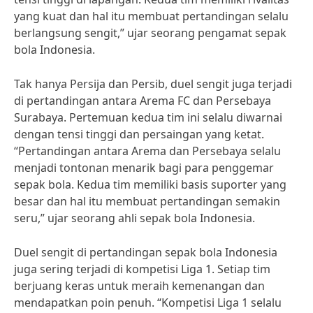
yang kuat dan hal itu membuat pertandingan selalu
berlangsung sengit,” ujar seorang pengamat sepak
bola Indonesia.
Tak hanya Persija dan Persib, duel sengit juga terjadi
di pertandingan antara Arema FC dan Persebaya
Surabaya. Pertemuan kedua tim ini selalu diwarnai
dengan tensi tinggi dan persaingan yang ketat.
“Pertandingan antara Arema dan Persebaya selalu
menjadi tontonan menarik bagi para penggemar
sepak bola. Kedua tim memiliki basis suporter yang
besar dan hal itu membuat pertandingan semakin
seru,” ujar seorang ahli sepak bola Indonesia.
Duel sengit di pertandingan sepak bola Indonesia
juga sering terjadi di kompetisi Liga 1. Setiap tim
berjuang keras untuk meraih kemenangan dan
mendapatkan poin penuh. “Kompetisi Liga 1 selalu