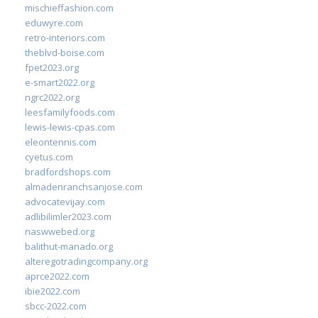
mischieffashion.com
eduwyre.com
retro-interiors.com
theblvd-boise.com
fpet2023.org
e-smart2022.org
ngrc2022.org
leesfamilyfoods.com
lewis-lewis-cpas.com
eleontennis.com
cyetus.com
bradfordshops.com
almadenranchsanjose.com
advocatevijay.com
adlibilimler2023.com
naswwebed.org
balithut-manado.org
alteregotradingcompany.org
aprce2022.com
ibie2022.com
sbcc-2022.com