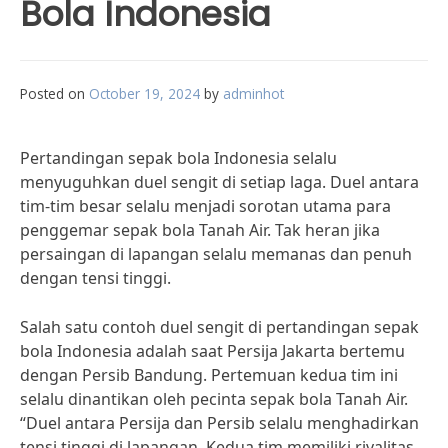
Bola Indonesia
Posted on
October 19, 2024
by
adminhot
Pertandingan sepak bola Indonesia selalu
menyuguhkan duel sengit di setiap laga. Duel antara
tim-tim besar selalu menjadi sorotan utama para
penggemar sepak bola Tanah Air. Tak heran jika
persaingan di lapangan selalu memanas dan penuh
dengan tensi tinggi.
Salah satu contoh duel sengit di pertandingan sepak
bola Indonesia adalah saat Persija Jakarta bertemu
dengan Persib Bandung. Pertemuan kedua tim ini
selalu dinantikan oleh pecinta sepak bola Tanah Air.
“Duel antara Persija dan Persib selalu menghadirkan
tensi tinggi di lapangan. Kedua tim memiliki rivalitas