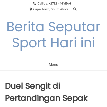
Skip
Call Us: +2782 444 YEAH
to
Cape Town, South Africa
content
Berita Seputar
Sport Hari ini
Menu
Duel Sengit di
Pertandingan Sepak