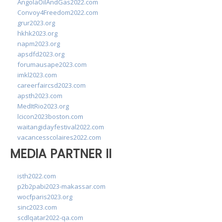
AngolaOilAndGas2022.com
Convoy4Freedom2022.com
grur2023.org
hkhk2023.org
napm2023.org
apsdfd2023.org
forumausape2023.com
imkl2023.com
careerfaircsd2023.com
apsth2023.com
MedItRio2023.org
lcicon2023boston.com
waitangidayfestival2022.com
vacancesscolaires2022.com
MEDIA PARTNER II
isth2022.com
p2b2pabi2023-makassar.com
wocfparis2023.org
sinc2023.com
scdlqatar2022-qa.com