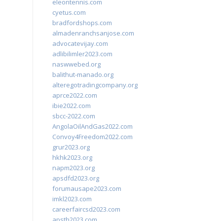
eleontennis.com
cyetus.com
bradfordshops.com
almadenranchsanjose.com
advocatevijay.com
adlibilimler2023.com
naswwebed.org
balithut-manado.org
alteregotradingcompany.org
aprce2022.com
ibie2022.com
sbcc-2022.com
AngolaOilAndGas2022.com
Convoy4Freedom2022.com
grur2023.org
hkhk2023.org
napm2023.org
apsdfd2023.org
forumausape2023.com
imkl2023.com
careerfaircsd2023.com
apsth2023.com