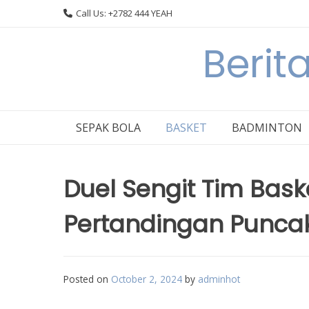
Skip
Call Us: +2782 444 YEAH
to
content
Berit
SEPAK BOLA
BASKET
BADMINTON
Duel Sengit Tim Bas
Pertandingan Punca
Posted on
October 2, 2024
by
adminhot