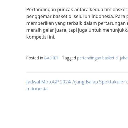
Pertandingan puncak antara kedua tim basket
penggemar basket di seluruh Indonesia. Para 
memberikan yang terbaik dalam pertarungan me
meraih gelar juara, tapi juga untuk menunjukk
kompetisi ini.
Posted in
BASKET
Tagged
pertandingan basket di jaka
Post
Jadwal MotoGP 2024: Ajang Balap Spektakuler d
Indonesia
navigation