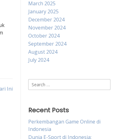
March 2025
January 2025
December 2024
uk
November 2024
am
October 2024
September 2024
August 2024
July 2024
Search
ri Ini
for:
Recent Posts
Perkembangan Game Online di
Indonesia
Dunia E-Sport di Indonesia: