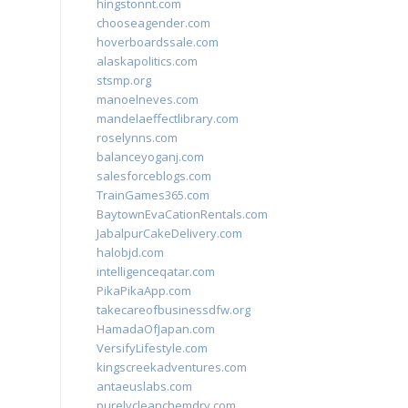
hingstonnt.com
chooseagender.com
hoverboardssale.com
alaskapolitics.com
stsmp.org
manoelneves.com
mandelaeffectlibrary.com
roselynns.com
balanceyoganj.com
salesforceblogs.com
TrainGames365.com
BaytownEvaCationRentals.com
JabalpurCakeDelivery.com
halobjd.com
intelligenceqatar.com
PikaPikaApp.com
takecareofbusinessdfw.org
HamadaOfJapan.com
VersifyLifestyle.com
kingscreekadventures.com
antaeuslabs.com
purelycleanchemdry.com