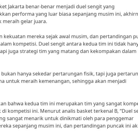
et Jakarta benar-benar menjadi duel sengit yang
kan performa yang luar biasa sepanjang musim ini, akhir
meraih gelar juara.
n kekuatan mereka sejak awal musim, dan pertandingan p
lam kompetisi. Duel sengit antara kedua tim ini tidak han
tapi juga strategi tim yang matang dan kekompakan dalam
i bukan hanya sekedar pertarungan fisik, tapi juga pertaru
ama untuk meraih kemenangan, sehingga akan menjadi
kkan bahwa kedua tim ini merupakan tim yang sangat kompet
di kompetisi ini. Menurut analis basket terkenal B, “Duel s
ang sangat menarik untuk dinikmati oleh para penggemar
reka sepanjang musim ini, dan pertandingan puncak ini a