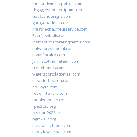
thesandwichdepotcos.com
drgiggleshouseofpain.com
hotflashdesigns.com
garagenadeau.com
lifestylechauffeurservice.com
EverNewNails.com
insideoutdecoratingcentre.com
salvatoresinpoint.com
jovialfloralco.com
johnlscotthometeam.com
u-seehomes.com
watersportslagonissi.com
mischieffashion.com
eduwyre.com
retro-interiors.com
theblvd-boise.com
fpet2023.org
e-smart2022.org
ngrc2022.org
leesfamilyfoods.com
lewis-lewis-cpas.com