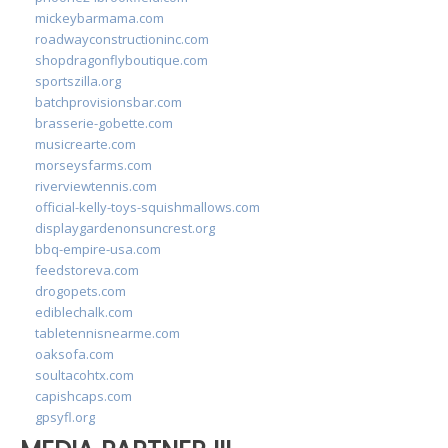
mickeybarmama.com
roadwayconstructioninc.com
shopdragonflyboutique.com
sportszilla.org
batchprovisionsbar.com
brasserie-gobette.com
musicrearte.com
morseysfarms.com
riverviewtennis.com
official-kelly-toys-squishmallows.com
displaygardenonsuncrest.org
bbq-empire-usa.com
feedstoreva.com
drogopets.com
ediblechalk.com
tabletennisnearme.com
oaksofa.com
soultacohtx.com
capishcaps.com
gpsyfl.org