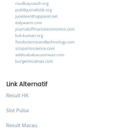
rsudbayuasih.org
publikjurnalistik.org
juneteenthapparel.net
italywarm.com
journaloffinanceeconomics.com
kvk-kumari.org
foodscienceandtechnology.com
scisportsscience.com
addisababacuisineaz.com
burgerimcamas.com
Link Alternatif
Result HK
Slot Pulsa
Result Macau