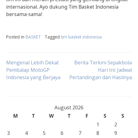
internasional. Ayo dukung Tim Basket Indonesia
bersama-sama!
Posted in
BASKET
Tagged
tim basket indonesia
Post
Mengenal Lebih Dekat
Berita Terkini Sepakbola
Pembalap MotoGP
Hari Ini: Jadwal
Indonesia yang Berjaya
Pertandingan dan Hasilnya
navigation
August 2026
M
T
W
T
F
S
S
1
2
3
4
5
6
7
8
9