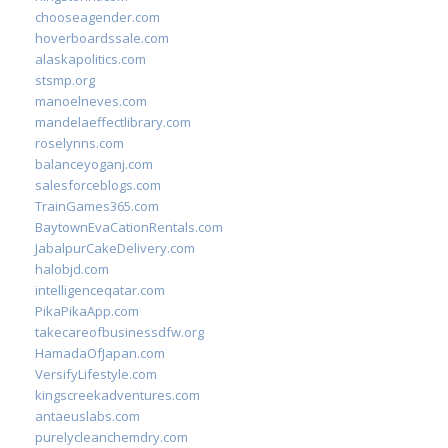
chooseagender.com
hoverboardssale.com
alaskapolitics.com
stsmp.org
manoelneves.com
mandelaeffectlibrary.com
roselynns.com
balanceyoganj.com
salesforceblogs.com
TrainGames365.com
BaytownEvaCationRentals.com
JabalpurCakeDelivery.com
halobjd.com
intelligenceqatar.com
PikaPikaApp.com
takecareofbusinessdfw.org
HamadaOfJapan.com
VersifyLifestyle.com
kingscreekadventures.com
antaeuslabs.com
purelycleanchemdry.com