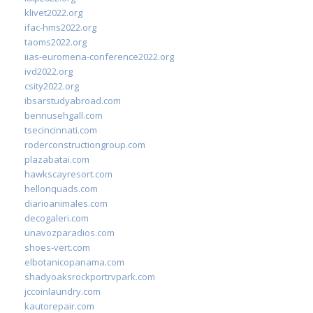
klivet2022.org
ifac-hms2022.org
taoms2022.org
iias-euromena-conference2022.org
ivd2022.org
csity2022.org
ibsarstudyabroad.com
bennusehgall.com
tsecincinnati.com
roderconstructiongroup.com
plazabatai.com
hawkscayresort.com
hellonquads.com
diarioanimales.com
decogaleri.com
unavozparadios.com
shoes-vert.com
elbotanicopanama.com
shadyoaksrockportrvpark.com
jccoinlaundry.com
kautorepair.com