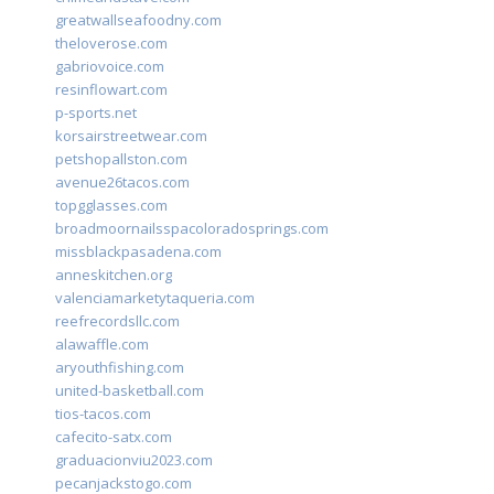
greatwallseafoodny.com
theloverose.com
gabriovoice.com
resinflowart.com
p-sports.net
korsairstreetwear.com
petshopallston.com
avenue26tacos.com
topgglasses.com
broadmoornailsspacoloradosprings.com
missblackpasadena.com
anneskitchen.org
valenciamarketytaqueria.com
reefrecordsllc.com
alawaffle.com
aryouthfishing.com
united-basketball.com
tios-tacos.com
cafecito-satx.com
graduacionviu2023.com
pecanjackstogo.com