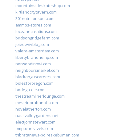
mountainsideskateshop.com
kirtlandcitytavern.com
301nutritionspot.com
ammos-stores.com
loceanecreations.com
birdsongridgefarm.com
joiedevivblog.com
valera-amsterdam.com
libertybrandhemp.com
norwoodinnwi.com
neighboursmarket.com
blackanguscareers.com
bolesfororegon.com
bodega-ole.com
thestreamlinerlounge.com
mestrinorubanofc.com
novelatherton.com
nassvalleygardens.net
electjohnstewart.com
omptourtravels.com
tribratanews-polreskebumen.com