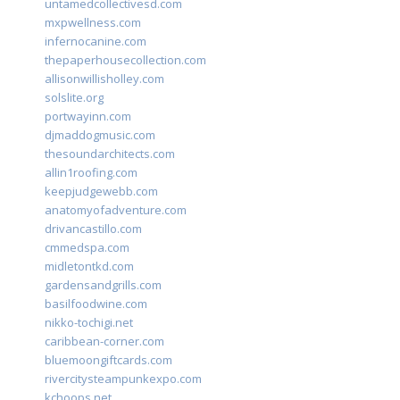
untamedcollectivesd.com
mxpwellness.com
infernocanine.com
thepaperhousecollection.com
allisonwillisholley.com
solslite.org
portwayinn.com
djmaddogmusic.com
thesoundarchitects.com
allin1roofing.com
keepjudgewebb.com
anatomyofadventure.com
drivancastillo.com
cmmedspa.com
midletontkd.com
gardensandgrills.com
basilfoodwine.com
nikko-tochigi.net
caribbean-corner.com
bluemoongiftcards.com
rivercitysteampunkexpo.com
kchoops.net