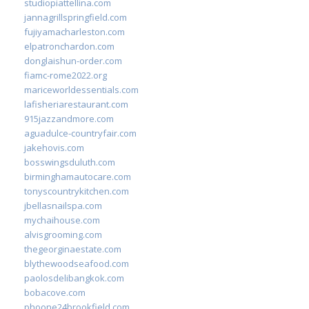
studiopiattellina.com
jannagrillspringfield.com
fujiyamacharleston.com
elpatronchardon.com
donglaishun-order.com
fiamc-rome2022.org
mariceworldessentials.com
lafisheriarestaurant.com
915jazzandmore.com
aguadulce-countryfair.com
jakehovis.com
bosswingsduluth.com
birminghamautocare.com
tonyscountrykitchen.com
jbellasnailspa.com
mychaihouse.com
alvisgrooming.com
thegeorginaestate.com
blythewoodseafood.com
paolosdelibangkok.com
bobacove.com
phoone24brookfield.com