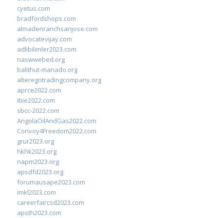
cyetus.com
bradfordshops.com
almadenranchsanjose.com
advocatevijay.com
adlibilimler2023.com
naswwebed.org
balithut-manado.org
alteregotradingcompany.org
aprce2022.com
ibie2022.com
sbcc-2022.com
AngolaOilAndGas2022.com
Convoy4Freedom2022.com
grur2023.org
hkhk2023.org
napm2023.org
apsdfd2023.org
forumausape2023.com
imkl2023.com
careerfaircsd2023.com
apsth2023.com