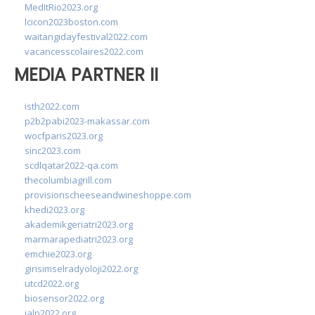
MedItRio2023.org
lcicon2023boston.com
waitangidayfestival2022.com
vacancesscolaires2022.com
MEDIA PARTNER II
isth2022.com
p2b2pabi2023-makassar.com
wocfparis2023.org
sinc2023.com
scdlqatar2022-qa.com
thecolumbiagrill.com
provisionscheeseandwineshoppe.com
khedi2023.org
akademikgeriatri2023.org
marmarapediatri2023.org
emchie2023.org
girisimselradyoloji2022.org
utcd2022.org
biosensor2022.org
ialp2022.org