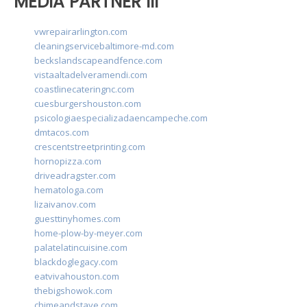
MEDIA PARTNER III
vwrepairarlington.com
cleaningservicebaltimore-md.com
beckslandscapeandfence.com
vistaaltadelveramendi.com
coastlinecateringnc.com
cuesburgershouston.com
psicologiaespecializadaencampeche.com
dmtacos.com
crescentstreetprinting.com
hornopizza.com
driveadragster.com
hematologa.com
lizaivanov.com
guesttinyhomes.com
home-plow-by-meyer.com
palatelatincuisine.com
blackdoglegacy.com
eatvivahouston.com
thebigshowok.com
chimeandstave.com