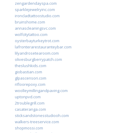
zengardendayspa.com
sparklejewelryinc.com
ironcladtattoostudio.com
bruinshome.com
annascleaningsvc.com
wolfcitytattoo.com
oysterbayturkeytrot.com
lafronterarestauranteybar.com
lilyandrosetearoom.com
olivesburgberrypatch.com
theslushkids.com
giobastian.com
glpascensori.com
rifloorepoxy.com
woolleymillingandpaving.com
uptonpvd.com
2troublegrill.com
casateranga.com
sticksandstonesstudiooh.com
walkers-treeservice.com
shopmossi.com