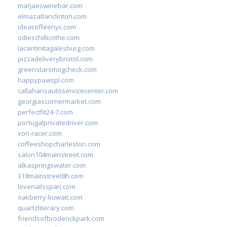
marjaeswinebar.com
elmazatlanclinton.com
ideacoffeenyc.com
odieschillicothe.com
lacantinitagalesburg.com
pizzadeliverybristol.com
greenstarsmogcheck.com
happypawspl.com
callahansautoservicecenter.com
georgiascornermarket.com
perfectfit24-7.com
portugalprivatedriver.com
von-racer.com
coffeeshopcharleston.com
salon104mainstreet.com
alkaspringswater.com
318mainstreet8h.com
lovenailsspari.com
oakberry-kuwait.com
quartzliterary.com
friendsofbroderickpark.com