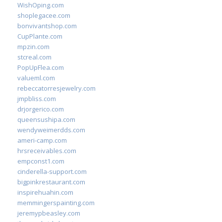
WishOping.com
shoplegacee.com
bonvivantshop.com
CupPlante.com
mpzin.com
stcreal.com
PopUpFlea.com
valueml.com
rebeccatorresjewelry.com
jmpbliss.com
drjorgerico.com
queensushipa.com
wendyweimerdds.com
ameri-camp.com
hrsreceivables.com
empconst1.com
cinderella-support.com
bigpinkrestaurant.com
inspirehuahin.com
memmingerspainting.com
jeremypbeasley.com