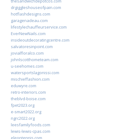
thesandwichdepotcos.com
drgiggleshouseofpain.com
hotflashdesigns.com
garagenadeau.com
lifestylechauffeurservice.com
EverNewNails.com
insideoutdecoratingcentre.com
salvatoresinpoint.com
jovialfloralco.com
johnlscotthometeam.com
u-seehomes.com
watersportslagonissi.com
mischieffashion.com
eduwyre.com
retro-interiors.com
theblvd-boise.com
fpet2023.org
e-smart2022.org
ngrc2022.org
leesfamilyfoods.com
lewis-lewis-cpas.com
eleontennis.com