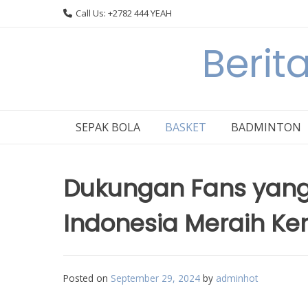
Skip
Call Us: +2782 444 YEAH
to
content
Berit
SEPAK BOLA
BASKET
BADMINTON
Dukungan Fans yan
Indonesia Meraih 
Posted on
September 29, 2024
by
adminhot