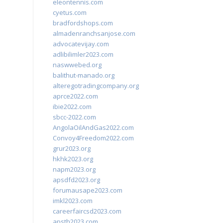
eleontennis.com
cyetus.com
bradfordshops.com
almadenranchsanjose.com
advocatevijay.com
adlibilimler2023.com
naswwebed.org
balithut-manado.org
alteregotradingcompany.org
aprce2022.com
ibie2022.com
sbcc-2022.com
AngolaOilAndGas2022.com
Convoy4Freedom2022.com
grur2023.org
hkhk2023.org
napm2023.org
apsdfd2023.org
forumausape2023.com
imkl2023.com
careerfaircsd2023.com
apsth2023.com