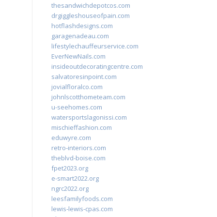
thesandwichdepotcos.com
drgiggleshouseofpain.com
hotflashdesigns.com
garagenadeau.com
lifestylechauffeurservice.com
EverNewNails.com
insideoutdecoratingcentre.com
salvatoresinpoint.com
jovialfloralco.com
johnlscotthometeam.com
u-seehomes.com
watersportslagonissi.com
mischieffashion.com
eduwyre.com
retro-interiors.com
theblvd-boise.com
fpet2023.org
e-smart2022.org
ngrc2022.org
leesfamilyfoods.com
lewis-lewis-cpas.com