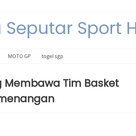
a Seputar Sport Ha
MOTO GP
togel sgp
g Membawa Tim Basket
Kemenangan