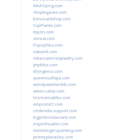
WishOping.com
shoplegacee.com
bonvivantshop.com
CupPlante.com
mpzin.com
stcreal.com
PopUpFlea.com
valueml.com
rebeccatorresjewelry.com
jmpbliss.com
drjorgerico.com
queensushipa.com
wendyweimerdds.com
ameri-camp.com
hrsreceivables.com
empconst1.com
cinderella-support.com
bigpinkrestaurant.com
inspirehuahin.com
memmingerspainting.com
jeremypbeasley.com