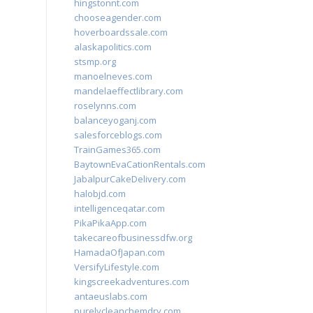
hingstonnt.com
chooseagender.com
hoverboardssale.com
alaskapolitics.com
stsmp.org
manoelneves.com
mandelaeffectlibrary.com
roselynns.com
balanceyoganj.com
salesforceblogs.com
TrainGames365.com
BaytownEvaCationRentals.com
JabalpurCakeDelivery.com
halobjd.com
intelligenceqatar.com
PikaPikaApp.com
takecareofbusinessdfw.org
HamadaOfJapan.com
VersifyLifestyle.com
kingscreekadventures.com
antaeuslabs.com
purelycleanchemdry.com