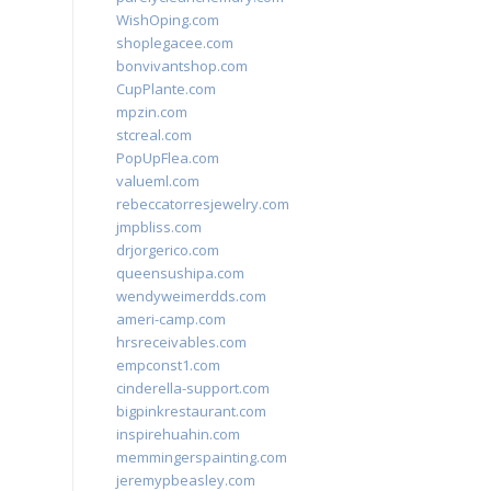
WishOping.com
shoplegacee.com
bonvivantshop.com
CupPlante.com
mpzin.com
stcreal.com
PopUpFlea.com
valueml.com
rebeccatorresjewelry.com
jmpbliss.com
drjorgerico.com
queensushipa.com
wendyweimerdds.com
ameri-camp.com
hrsreceivables.com
empconst1.com
cinderella-support.com
bigpinkrestaurant.com
inspirehuahin.com
memmingerspainting.com
jeremypbeasley.com