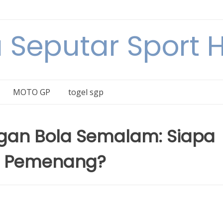
a Seputar Sport Ha
MOTO GP
togel sgp
ingan Bola Semalam: Siapa
i Pemenang?