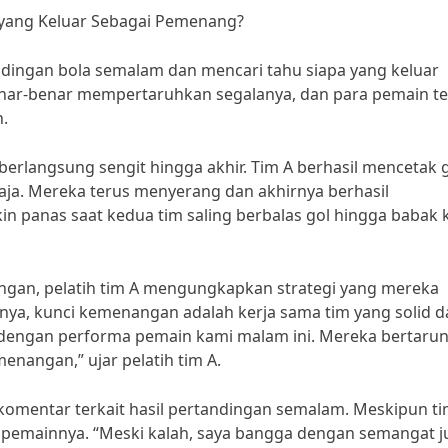
a yang Keluar Sebagai Pemenang?
andingan bola semalam dan mencari tahu siapa yang keluar
ar-benar mempertaruhkan segalanya, dan para pemain t
.
erlangsung sengit hingga akhir. Tim A berhasil mencetak 
saja. Mereka terus menyerang dan akhirnya berhasil
 panas saat kedua tim saling berbalas gol hingga babak 
ngan, pelatih tim A mengungkapkan strategi yang mereka
ya, kunci kemenangan adalah kerja sama tim yang solid d
a dengan performa pemain kami malam ini. Mereka bertaru
enangan,” ujar pelatih tim A.
 komentar terkait hasil pertandingan semalam. Meskipun t
a pemainnya. “Meski kalah, saya bangga dengan semangat 