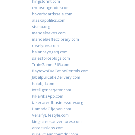
hingstonnt.com
chooseagender.com
hoverboardssale.com
alaskapolitics.com
stsmp.org
manoelneves.com
mandelaeffectlibrary.com
roselynns.com
balanceyoganj.com
salesforceblogs.com
TrainGames365.com
BaytownEvaCationRentals.com
JabalpurCakeDelivery.com
halobjd.com
intelligenceqatar.com
PikaPikaApp.com
takecareofbusinessdfw.org
HamadaOfJapan.com
VersifyLifestyle.com
kingscreekadventures.com
antaeuslabs.com
purelycleanchemdry.com