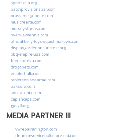
sportszilla.org
batchprovisionsbar.com
brasserie-gobette.com
musicrearte.com
morseysfarms.com
riverviewtennis.com
official-kelly-toys-squishmallows.com
displaygardenonsuncrest.org
bbq-empire-usa.com
feedstoreva.com
drogopets.com
ediblechalk.com
tabletennisnearme.com
oaksofa.com
soultacohtx.com
capishcaps.com
gpsyfl.org
MEDIA PARTNER III
vwrepairarlington.com
cleaningservicebaltimore-md.com