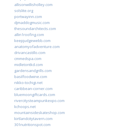
allisonwillisholley.com
solslite.org
portwayinn.com
djmaddogmusic.com
thesoundarchitects.com
allin1roofing.com
keepjudgewebb.com
anatomyofadventure.com
drivancastillo.com
cmmedspa.com
midletontkd.com
gardensandgrills.com
basilfoodwine.com
nikko-tochigi.net
caribbean-corner.com
bluemoongiftcards.com
rivercitysteampunkexpo.com
kchoops.net
mountainsideskateshop.com
kirtlandcitytavern.com
301nutritionspot.com