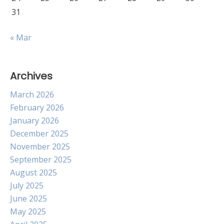
31
« Mar
Archives
March 2026
February 2026
January 2026
December 2025
November 2025
September 2025
August 2025
July 2025
June 2025
May 2025