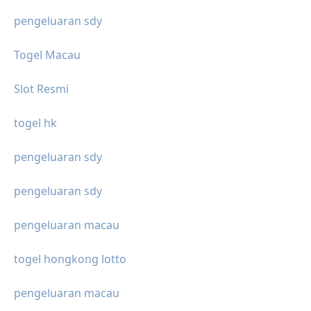
pengeluaran sdy
Togel Macau
Slot Resmi
togel hk
pengeluaran sdy
pengeluaran sdy
pengeluaran macau
togel hongkong lotto
pengeluaran macau