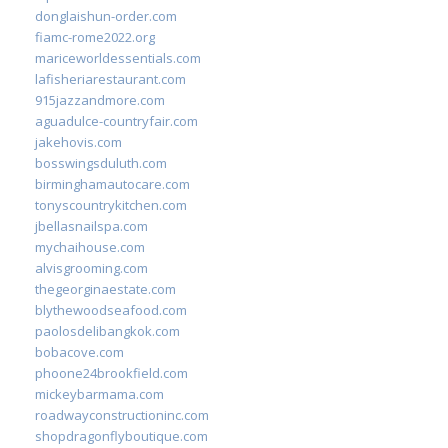
donglaishun-order.com
fiamc-rome2022.org
mariceworldessentials.com
lafisheriarestaurant.com
915jazzandmore.com
aguadulce-countryfair.com
jakehovis.com
bosswingsduluth.com
birminghamautocare.com
tonyscountrykitchen.com
jbellasnailspa.com
mychaihouse.com
alvisgrooming.com
thegeorginaestate.com
blythewoodseafood.com
paolosdelibangkok.com
bobacove.com
phoone24brookfield.com
mickeybarmama.com
roadwayconstructioninc.com
shopdragonflyboutique.com