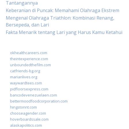
Tantangannya
Keberanian di Puncak: Memahami Olahraga Ekstrem
Mengenal Olahraga Triathlon: Kombinasi Renang,
Bersepeda, dan Lari
Fakta Menarik tentang Lari yang Harus Kamu Ketahui
okhealthcareers.com
theintexperience.com
unboundedthefilm.com
catfriends-bg.org
marianlives.org
waywardtees.com
pidfloorsexpress.com
bancodevenezuelaen.com
bettermoodfoodcorporation.com
hingstonnt.com
chooseagender.com
hoverboardssale.com
alaskapolitics.com