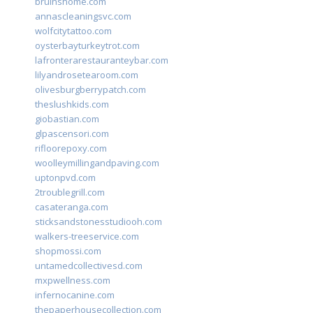
bruinshome.com
annascleaningsvc.com
wolfcitytattoo.com
oysterbayturkeytrot.com
lafronterarestauranteybar.com
lilyandrosetearoom.com
olivesburgberrypatch.com
theslushkids.com
giobastian.com
glpascensori.com
rifloorepoxy.com
woolleymillingandpaving.com
uptonpvd.com
2troublegrill.com
casateranga.com
sticksandstonesstudiooh.com
walkers-treeservice.com
shopmossi.com
untamedcollectivesd.com
mxpwellness.com
infernocanine.com
thepaperhousecollection.com