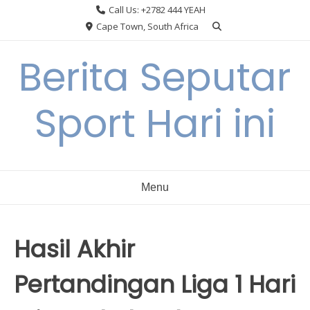
Skip
Call Us: +2782 444 YEAH
to
Cape Town, South Africa
content
Berita Seputar
Sport Hari ini
Menu
Hasil Akhir
Pertandingan Liga 1 Hari