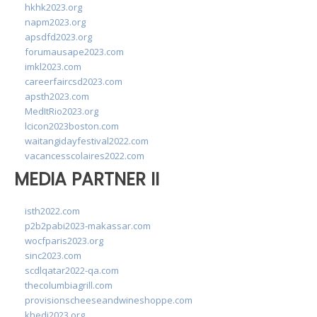
hkhk2023.org
napm2023.org
apsdfd2023.org
forumausape2023.com
imkl2023.com
careerfaircsd2023.com
apsth2023.com
MedItRio2023.org
lcicon2023boston.com
waitangidayfestival2022.com
vacancesscolaires2022.com
MEDIA PARTNER II
isth2022.com
p2b2pabi2023-makassar.com
wocfparis2023.org
sinc2023.com
scdlqatar2022-qa.com
thecolumbiagrill.com
provisionscheeseandwineshoppe.com
khedi2023.org