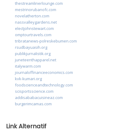
thestreamlinerlounge.com
mestrinorubanofc.com
novelatherton.com
nassvalleygardens.net
electjohnstewart.com
omptourtravels.com
tribratanews-polreskebumen.com
rsudbayuasih.org
publikjurnalistik.org
juneteenthapparel.net
italywarm.com
journaloffinanceeconomics.com
kvk-kumari.org
foodscienceandtechnology.com
scisportsscience.com
addisababacuisineaz.com
burgerimcamas.com
Link Alternatif