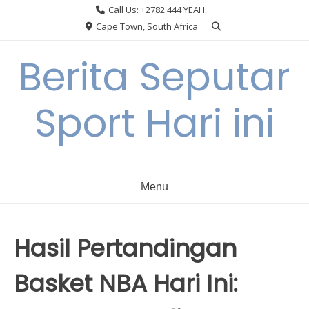
Skip
Call Us: +2782 444 YEAH
to
Cape Town, South Africa
content
Berita Seputar
Sport Hari ini
Menu
Hasil Pertandingan
Basket NBA Hari Ini: