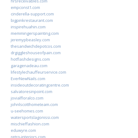
hrsreceivables.com
empconst1.com
cinderella-support.com
bigpinkrestaurant.com
inspirehuahin.com
memmingerspainting.com
jeremypbeasley.com
thesandwichdepotcos.com
drgiggleshouseofpain.com
hotflashdesigns.com
garagenadeau.com
lifestylechauffeurservice.com
EverNewNails.com
insideoutdecoratingcentre.com
salvatoresinpoint.com
jovialfloralco.com
johnlscotthometeam.com
u-seehomes.com
watersportslagonissi.com
mischieffashion.com
eduwyre.com
retro-interiors.com