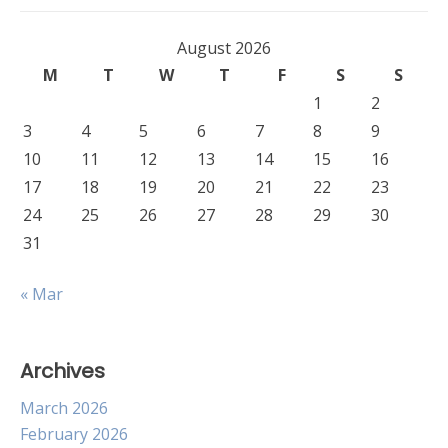
August 2026
M
T
W
T
F
S
S
1
2
3
4
5
6
7
8
9
10
11
12
13
14
15
16
17
18
19
20
21
22
23
24
25
26
27
28
29
30
31
« Mar
Archives
March 2026
February 2026