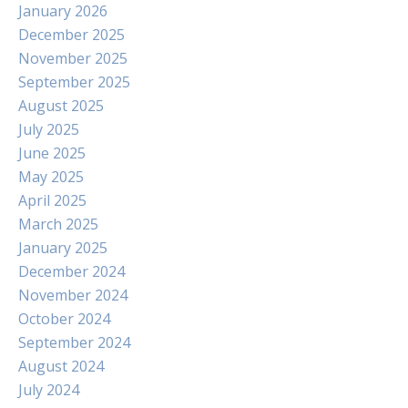
January 2026
December 2025
November 2025
September 2025
August 2025
July 2025
June 2025
May 2025
April 2025
March 2025
January 2025
December 2024
November 2024
October 2024
September 2024
August 2024
July 2024