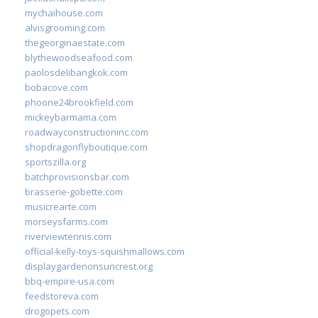
mychaihouse.com
alvisgrooming.com
thegeorginaestate.com
blythewoodseafood.com
paolosdelibangkok.com
bobacove.com
phoone24brookfield.com
mickeybarmama.com
roadwayconstructioninc.com
shopdragonflyboutique.com
sportszilla.org
batchprovisionsbar.com
brasserie-gobette.com
musicrearte.com
morseysfarms.com
riverviewtennis.com
official-kelly-toys-squishmallows.com
displaygardenonsuncrest.org
bbq-empire-usa.com
feedstoreva.com
drogopets.com