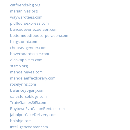
catfriends-bg.org
marianlives.org
waywardtees.com
pidfloorsexpress.com
bancodevenezuelaen.com
bettermoodfoodcorporation.com
hingstonnt.com
chooseagender.com
hoverboardssale.com
alaskapolitics.com
stsmp.org
manoelneves.com
mandelaeffectlibrary.com
roselynns.com
balanceyoganj.com
salesforceblogs.com
TrainGames365.com
BaytownEvaCationRentals.com
JabalpurCakeDelivery.com
halobjd.com
intelligenceqatar.com