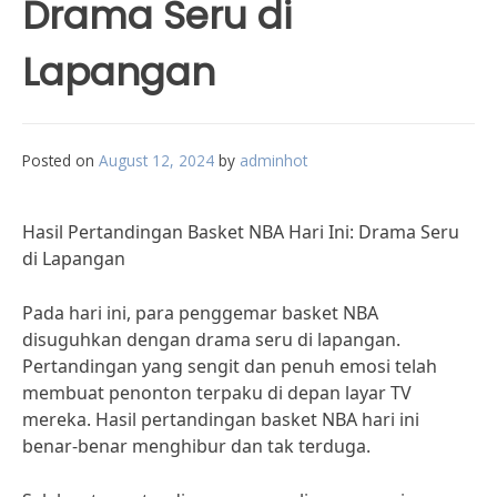
Drama Seru di
Lapangan
Posted on
August 12, 2024
by
adminhot
Hasil Pertandingan Basket NBA Hari Ini: Drama Seru
di Lapangan
Pada hari ini, para penggemar basket NBA
disuguhkan dengan drama seru di lapangan.
Pertandingan yang sengit dan penuh emosi telah
membuat penonton terpaku di depan layar TV
mereka. Hasil pertandingan basket NBA hari ini
benar-benar menghibur dan tak terduga.