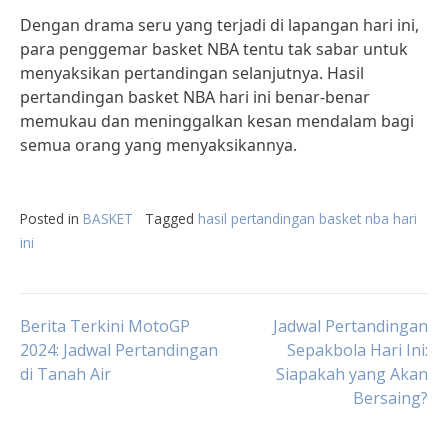
Dengan drama seru yang terjadi di lapangan hari ini,
para penggemar basket NBA tentu tak sabar untuk
menyaksikan pertandingan selanjutnya. Hasil
pertandingan basket NBA hari ini benar-benar
memukau dan meninggalkan kesan mendalam bagi
semua orang yang menyaksikannya.
Posted in
BASKET
Tagged
hasil pertandingan basket nba hari
ini
Post
Berita Terkini MotoGP
Jadwal Pertandingan
2024: Jadwal Pertandingan
Sepakbola Hari Ini:
di Tanah Air
Siapakah yang Akan
navigation
Bersaing?