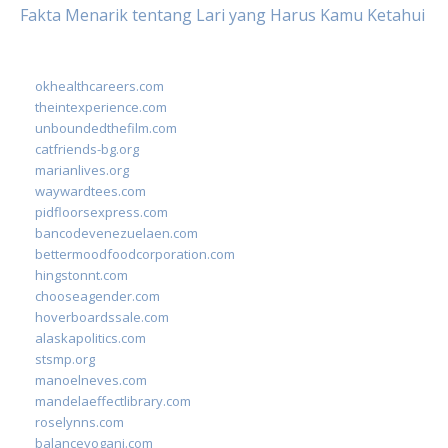
Fakta Menarik tentang Lari yang Harus Kamu Ketahui
okhealthcareers.com
theintexperience.com
unboundedthefilm.com
catfriends-bg.org
marianlives.org
waywardtees.com
pidfloorsexpress.com
bancodevenezuelaen.com
bettermoodfoodcorporation.com
hingstonnt.com
chooseagender.com
hoverboardssale.com
alaskapolitics.com
stsmp.org
manoelneves.com
mandelaeffectlibrary.com
roselynns.com
balanceyoganj.com