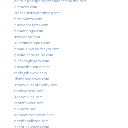
psicologiaespecializadaencampeche.com
dmtacos.com
crescentstreetprinting.com
hornopizza.com
driveadragster.com
hematologa.com
lizaivanov.com
guesttinyhomes.com
home-plow-by-meyer.com
palatelatincuisine.com
blackdoglegacy.com
eatvivahouston.com
thebigshowok.com
chimeandstave.com
greatwallseafoodny.com
theloverose.com
gabriovoice.com
resinflowart.com
p-sports.net
korsairstreetwear.com
petshopallston.com
avenue26tacos.com