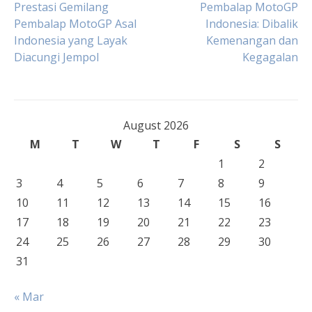
Post
Prestasi Gemilang
Pembalap MotoGP
Pembalap MotoGP Asal
Indonesia: Dibalik
Indonesia yang Layak
Kemenangan dan
navigation
Diacungi Jempol
Kegagalan
August 2026
M
T
W
T
F
S
S
1
2
3
4
5
6
7
8
9
10
11
12
13
14
15
16
17
18
19
20
21
22
23
24
25
26
27
28
29
30
31
« Mar