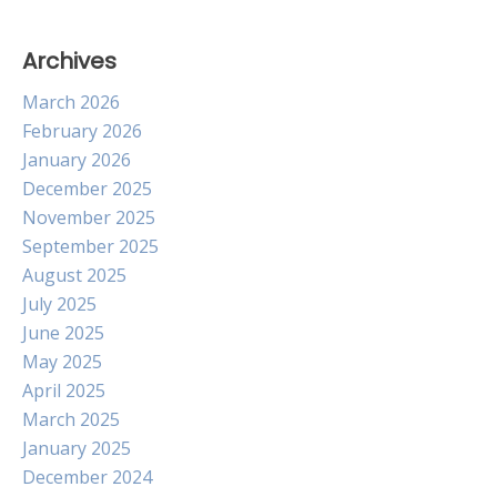
Archives
March 2026
February 2026
January 2026
December 2025
November 2025
September 2025
August 2025
July 2025
June 2025
May 2025
April 2025
March 2025
January 2025
December 2024