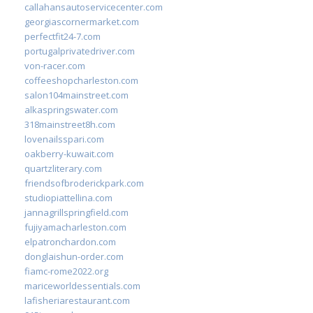
callahansautoservicecenter.com
georgiascornermarket.com
perfectfit24-7.com
portugalprivatedriver.com
von-racer.com
coffeeshopcharleston.com
salon104mainstreet.com
alkaspringswater.com
318mainstreet8h.com
lovenailsspari.com
oakberry-kuwait.com
quartzliterary.com
friendsofbroderickpark.com
studiopiattellina.com
jannagrillspringfield.com
fujiyamacharleston.com
elpatronchardon.com
donglaishun-order.com
fiamc-rome2022.org
mariceworldessentials.com
lafisheriarestaurant.com