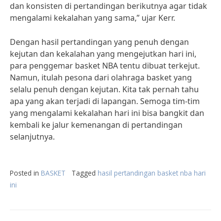
dan konsisten di pertandingan berikutnya agar tidak
mengalami kekalahan yang sama,” ujar Kerr.
Dengan hasil pertandingan yang penuh dengan
kejutan dan kekalahan yang mengejutkan hari ini,
para penggemar basket NBA tentu dibuat terkejut.
Namun, itulah pesona dari olahraga basket yang
selalu penuh dengan kejutan. Kita tak pernah tahu
apa yang akan terjadi di lapangan. Semoga tim-tim
yang mengalami kekalahan hari ini bisa bangkit dan
kembali ke jalur kemenangan di pertandingan
selanjutnya.
Posted in
BASKET
Tagged
hasil pertandingan basket nba hari
ini