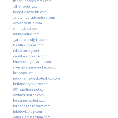
thesoundarchitects.com
allin1roofing.com
keepjudgewebb.com
anatomyofadventure.com
drivancastillo.com
cmmedspa.com
midletontkd.com
gardensandgrills.com
basilfoodwine.com
nikko-tochigi.net
caribbean-corner.com
bluemoongiftcards.com
rivercitysteampunkexpo.com
kchoops.net
mountainsideskateshop.com
kirtlandcitytavern.com
301nutritionspot.com
ammos-stores.com
loceanecreations.com
birdsongridgefarm.com
joiedevivblog.com
valera-amsterdam.com