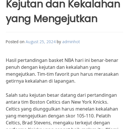
Kejutan dan Kekalahan
yang Mengejutkan
Posted on
August 25, 2024
by
adminhot
Hasil pertandingan basket NBA hari ini benar-benar
penuh dengan kejutan dan kekalahan yang
mengejutkan. Tim-tim favorit pun harus merasakan
getirnya kekalahan di lapangan.
Salah satu kejutan besar datang dari pertandingan
antara tim Boston Celtics dan New York Knicks.
Celtics yang diunggulkan harus menelan kekalahan
yang mengejutkan dengan skor 105-110. Pelatih
Celtics, Brad Stevens, mengaku terkejut dengan