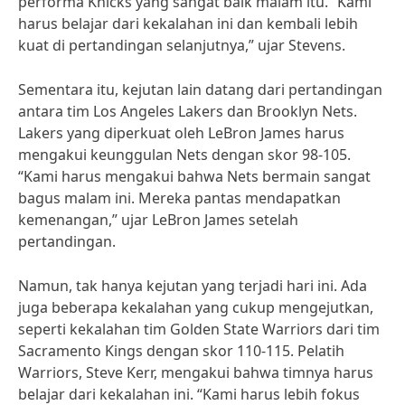
performa Knicks yang sangat baik malam itu. “Kami
harus belajar dari kekalahan ini dan kembali lebih
kuat di pertandingan selanjutnya,” ujar Stevens.
Sementara itu, kejutan lain datang dari pertandingan
antara tim Los Angeles Lakers dan Brooklyn Nets.
Lakers yang diperkuat oleh LeBron James harus
mengakui keunggulan Nets dengan skor 98-105.
“Kami harus mengakui bahwa Nets bermain sangat
bagus malam ini. Mereka pantas mendapatkan
kemenangan,” ujar LeBron James setelah
pertandingan.
Namun, tak hanya kejutan yang terjadi hari ini. Ada
juga beberapa kekalahan yang cukup mengejutkan,
seperti kekalahan tim Golden State Warriors dari tim
Sacramento Kings dengan skor 110-115. Pelatih
Warriors, Steve Kerr, mengakui bahwa timnya harus
belajar dari kekalahan ini. “Kami harus lebih fokus