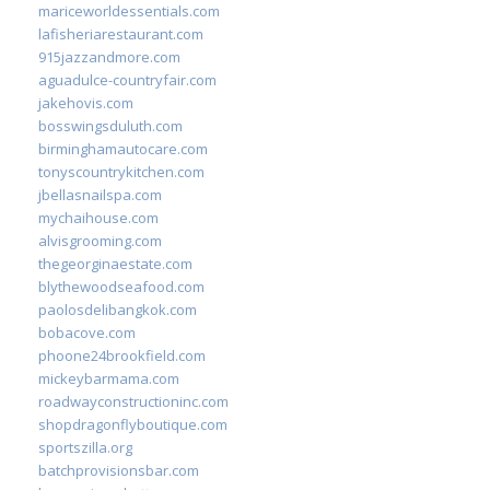
mariceworldessentials.com
lafisheriarestaurant.com
915jazzandmore.com
aguadulce-countryfair.com
jakehovis.com
bosswingsduluth.com
birminghamautocare.com
tonyscountrykitchen.com
jbellasnailspa.com
mychaihouse.com
alvisgrooming.com
thegeorginaestate.com
blythewoodseafood.com
paolosdelibangkok.com
bobacove.com
phoone24brookfield.com
mickeybarmama.com
roadwayconstructioninc.com
shopdragonflyboutique.com
sportszilla.org
batchprovisionsbar.com