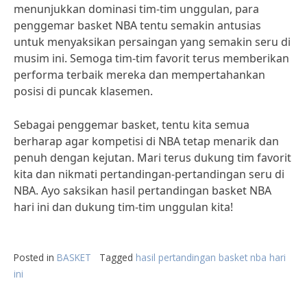
menunjukkan dominasi tim-tim unggulan, para
penggemar basket NBA tentu semakin antusias
untuk menyaksikan persaingan yang semakin seru di
musim ini. Semoga tim-tim favorit terus memberikan
performa terbaik mereka dan mempertahankan
posisi di puncak klasemen.
Sebagai penggemar basket, tentu kita semua
berharap agar kompetisi di NBA tetap menarik dan
penuh dengan kejutan. Mari terus dukung tim favorit
kita dan nikmati pertandingan-pertandingan seru di
NBA. Ayo saksikan hasil pertandingan basket NBA
hari ini dan dukung tim-tim unggulan kita!
Posted in
BASKET
Tagged
hasil pertandingan basket nba hari
ini