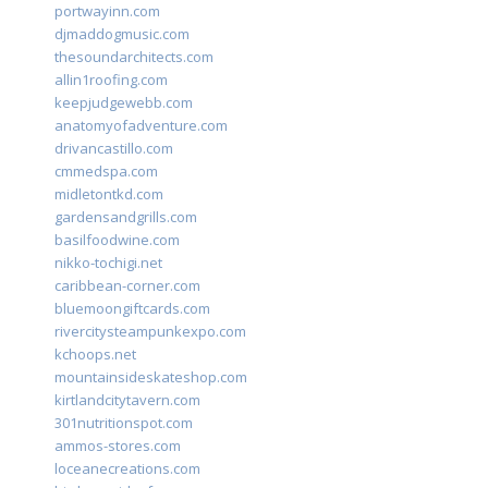
portwayinn.com
djmaddogmusic.com
thesoundarchitects.com
allin1roofing.com
keepjudgewebb.com
anatomyofadventure.com
drivancastillo.com
cmmedspa.com
midletontkd.com
gardensandgrills.com
basilfoodwine.com
nikko-tochigi.net
caribbean-corner.com
bluemoongiftcards.com
rivercitysteampunkexpo.com
kchoops.net
mountainsideskateshop.com
kirtlandcitytavern.com
301nutritionspot.com
ammos-stores.com
loceanecreations.com