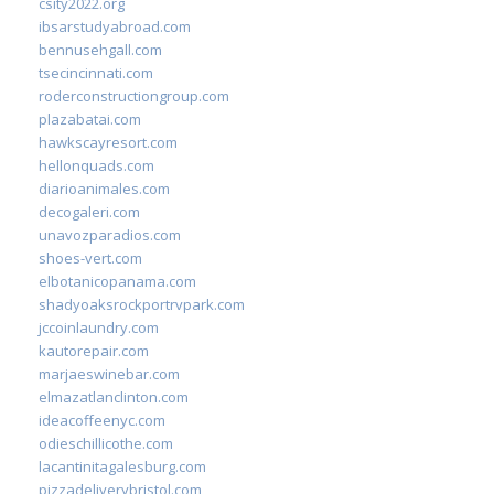
csity2022.org
ibsarstudyabroad.com
bennusehgall.com
tsecincinnati.com
roderconstructiongroup.com
plazabatai.com
hawkscayresort.com
hellonquads.com
diarioanimales.com
decogaleri.com
unavozparadios.com
shoes-vert.com
elbotanicopanama.com
shadyoaksrockportrvpark.com
jccoinlaundry.com
kautorepair.com
marjaeswinebar.com
elmazatlanclinton.com
ideacoffeenyc.com
odieschillicothe.com
lacantinitagalesburg.com
pizzadeliverybristol.com