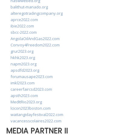
naswwebed.org
balithut-manado.org
alteregotradingcompany.org
aprce2022.com
ibie2022.com
sbcc-2022.com
AngolaOilAndGas2022.com
Convoy4Freedom2022.com
grur2023.org
hkhk2023.org
napm2023.org
apsdfd2023.org
forumausape2023.com
imkl2023.com
careerfaircsd2023.com
apsth2023.com
MedItRio2023.org
lcicon2023boston.com
waitangidayfestival2022.com
vacancesscolaires2022.com
MEDIA PARTNER II