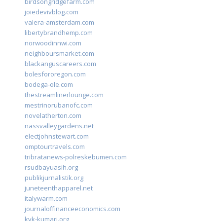
birdsongridgefarm.com
joiedevivblog.com
valera-amsterdam.com
libertybrandhemp.com
norwoodinnwi.com
neighboursmarket.com
blackanguscareers.com
bolesfororegon.com
bodega-ole.com
thestreamlinerlounge.com
mestrinorubanofc.com
novelatherton.com
nassvalleygardens.net
electjohnstewart.com
omptourtravels.com
tribratanews-polreskebumen.com
rsudbayuasih.org
publikjurnalistik.org
juneteenthapparel.net
italywarm.com
journaloffinanceeconomics.com
kvk-kumari.org