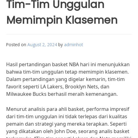
Tim-Tim Unggulan
Memimpin Klasemen
Posted on
August 2, 2024
by
adminhot
Hasil pertandingan basket NBA hari ini menunjukkan
bahwa tim-tim unggulan tetap memimpin klasemen.
Dalam pertandingan yang digelar kemarin, tim-tim
favorit seperti LA Lakers, Brooklyn Nets, dan
Milwaukee Bucks berhasil meraih kemenangan.
Menurut analisis para ahli basket, performa impresif
dari tim-tim unggulan ini tidak terlepas dari kualitas
pemain dan strategi yang mereka terapkan. Seperti
yang dikatakan oleh John Doe, seorang analis basket