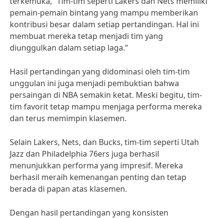
terkemuka, “Tim-tim seperti Lakers dan Nets memiliki
pemain-pemain bintang yang mampu memberikan
kontribusi besar dalam setiap pertandingan. Hal ini
membuat mereka tetap menjadi tim yang
diunggulkan dalam setiap laga.”
Hasil pertandingan yang didominasi oleh tim-tim
unggulan ini juga menjadi pembuktian bahwa
persaingan di NBA semakin ketat. Meski begitu, tim-
tim favorit tetap mampu menjaga performa mereka
dan terus memimpin klasemen.
Selain Lakers, Nets, dan Bucks, tim-tim seperti Utah
Jazz dan Philadelphia 76ers juga berhasil
menunjukkan performa yang impresif. Mereka
berhasil meraih kemenangan penting dan tetap
berada di papan atas klasemen.
Dengan hasil pertandingan yang konsisten