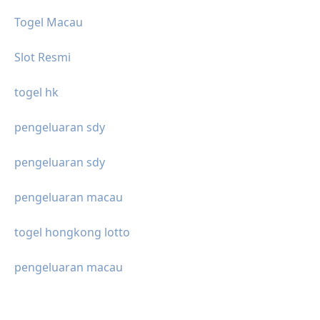
Togel Macau
Slot Resmi
togel hk
pengeluaran sdy
pengeluaran sdy
pengeluaran macau
togel hongkong lotto
pengeluaran macau