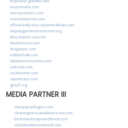
brasserie-gobette.com
musicrearte.com
morseysfarms.com
riverviewtennis.com
official-kelly-toys-squishmallows.com
displaygardenonsuncrest.org
bbq-empire-usa.com
feedstoreva.com
drogopets.com
ediblechalk.com
tabletennisnearme.com
oaksofa.com
soultacohtx.com
capishcaps.com
gpsyfl.org
MEDIA PARTNER III
vwrepairarlington.com
cleaningservicebaltimore-md.com
beckslandscapeandfence.com
vistaaltadelveramendi.com