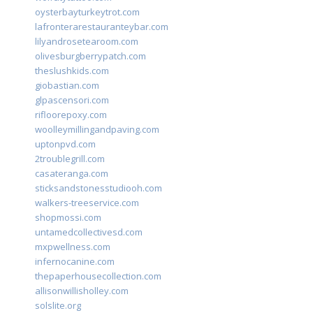
oysterbayturkeytrot.com
lafronterarestauranteybar.com
lilyandrosetearoom.com
olivesburgberrypatch.com
theslushkids.com
giobastian.com
glpascensori.com
rifloorepoxy.com
woolleymillingandpaving.com
uptonpvd.com
2troublegrill.com
casateranga.com
sticksandstonesstudiooh.com
walkers-treeservice.com
shopmossi.com
untamedcollectivesd.com
mxpwellness.com
infernocanine.com
thepaperhousecollection.com
allisonwillisholley.com
solslite.org