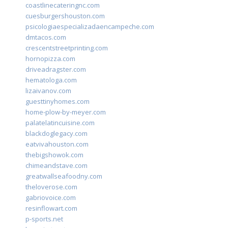
coastlinecateringnc.com
cuesburgershouston.com
psicologiaespecializadaencampeche.com
dmtacos.com
crescentstreetprinting.com
hornopizza.com
driveadragster.com
hematologa.com
lizaivanov.com
guesttinyhomes.com
home-plow-by-meyer.com
palatelatincuisine.com
blackdoglegacy.com
eatvivahouston.com
thebigshowok.com
chimeandstave.com
greatwallseafoodny.com
theloverose.com
gabriovoice.com
resinflowart.com
p-sports.net