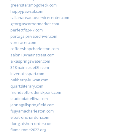
greenstarsmogcheck.com
happypawspl.com
callahansautoservicecenter.com
georgiascornermarket.com
perfectfit24-7.com
portugalprivatedriver.com
von-racer.com
coffeeshopcharleston.com
salon104mainstreet.com
alkaspringswater.com
318mainstreet8h.com
lovenailsspari.com
oakberry-kuwait.com
quartzliterary.com
friendsofbroderickpark.com
studiopiattellina.com
jannagrillspringfield.com
fujiyamacharleston.com
elpatronchardon.com
donglaishun-order.com
fiamc-rome2022.org