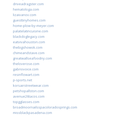
driveadragster.com
hematologa.com
lizaivanov.com
guesttinyhomes.com
home-plow-by-meyer.com
palatelatincuisine.com
blackdoglegacy.com
eatvivahouston.com
thebigshowok.com
chimeandstave.com
greatwallseafoodny.com
theloverose.com
gabriovoice.com
resinflowart.com
p-sports.net
korsairstreetwear.com
petshopallston.com
avenue26tacos.com
topgglasses.com
broadmoornailsspacoloradosprings.com
missblackpasadena.com