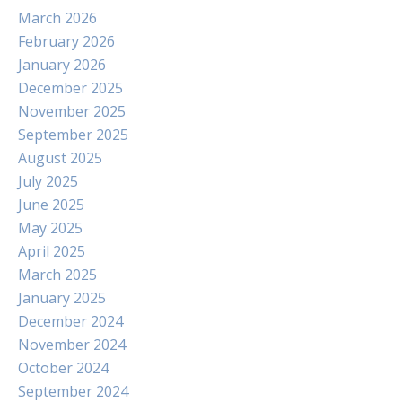
March 2026
February 2026
January 2026
December 2025
November 2025
September 2025
August 2025
July 2025
June 2025
May 2025
April 2025
March 2025
January 2025
December 2024
November 2024
October 2024
September 2024