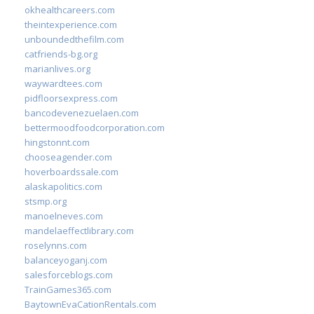
okhealthcareers.com
theintexperience.com
unboundedthefilm.com
catfriends-bg.org
marianlives.org
waywardtees.com
pidfloorsexpress.com
bancodevenezuelaen.com
bettermoodfoodcorporation.com
hingstonnt.com
chooseagender.com
hoverboardssale.com
alaskapolitics.com
stsmp.org
manoelneves.com
mandelaeffectlibrary.com
roselynns.com
balanceyoganj.com
salesforceblogs.com
TrainGames365.com
BaytownEvaCationRentals.com