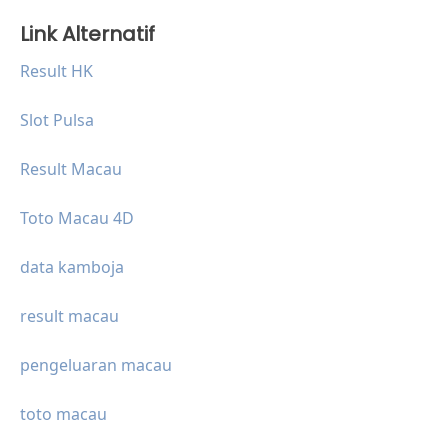
Link Alternatif
Result HK
Slot Pulsa
Result Macau
Toto Macau 4D
data kamboja
result macau
pengeluaran macau
toto macau