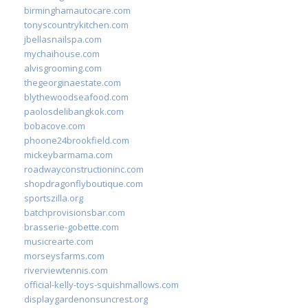
birminghamautocare.com
tonyscountrykitchen.com
jbellasnailspa.com
mychaihouse.com
alvisgrooming.com
thegeorginaestate.com
blythewoodseafood.com
paolosdelibangkok.com
bobacove.com
phoone24brookfield.com
mickeybarmama.com
roadwayconstructioninc.com
shopdragonflyboutique.com
sportszilla.org
batchprovisionsbar.com
brasserie-gobette.com
musicrearte.com
morseysfarms.com
riverviewtennis.com
official-kelly-toys-squishmallows.com
displaygardenonsuncrest.org