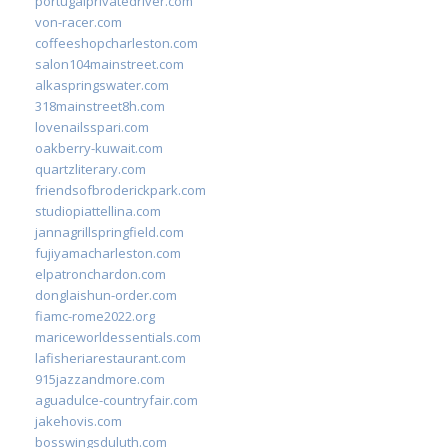
portugalprivatedriver.com
von-racer.com
coffeeshopcharleston.com
salon104mainstreet.com
alkaspringswater.com
318mainstreet8h.com
lovenailsspari.com
oakberry-kuwait.com
quartzliterary.com
friendsofbroderickpark.com
studiopiattellina.com
jannagrillspringfield.com
fujiyamacharleston.com
elpatronchardon.com
donglaishun-order.com
fiamc-rome2022.org
mariceworldessentials.com
lafisheriarestaurant.com
915jazzandmore.com
aguadulce-countryfair.com
jakehovis.com
bosswingsduluth.com