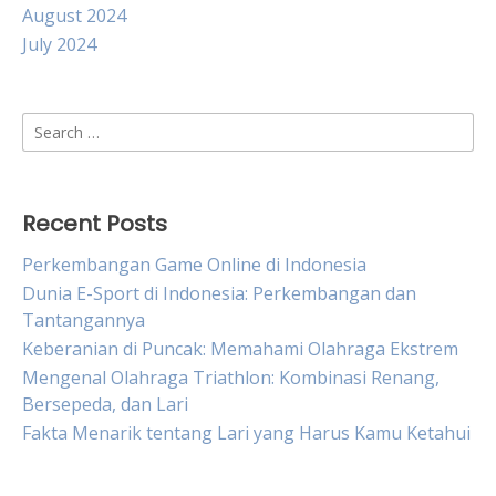
August 2024
July 2024
Search
for:
Recent Posts
Perkembangan Game Online di Indonesia
Dunia E-Sport di Indonesia: Perkembangan dan
Tantangannya
Keberanian di Puncak: Memahami Olahraga Ekstrem
Mengenal Olahraga Triathlon: Kombinasi Renang,
Bersepeda, dan Lari
Fakta Menarik tentang Lari yang Harus Kamu Ketahui