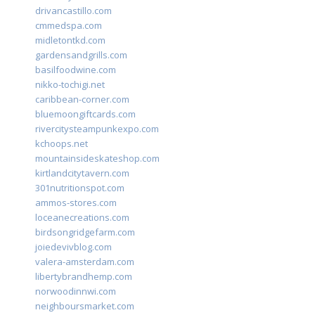
drivancastillo.com
cmmedspa.com
midletontkd.com
gardensandgrills.com
basilfoodwine.com
nikko-tochigi.net
caribbean-corner.com
bluemoongiftcards.com
rivercitysteampunkexpo.com
kchoops.net
mountainsideskateshop.com
kirtlandcitytavern.com
301nutritionspot.com
ammos-stores.com
loceanecreations.com
birdsongridgefarm.com
joiedevivblog.com
valera-amsterdam.com
libertybrandhemp.com
norwoodinnwi.com
neighboursmarket.com