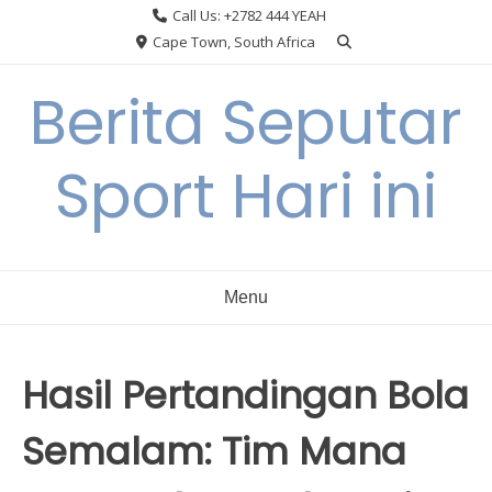
Skip
Call Us: +2782 444 YEAH
to
Cape Town, South Africa
content
Berita Seputar
Sport Hari ini
Menu
Hasil Pertandingan Bola
Semalam: Tim Mana