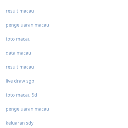
result macau
pengeluaran macau
toto macau
data macau
result macau
live draw sgp
toto macau 5d
pengeluaran macau
keluaran sdy