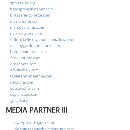
sportszilla.org
batchprovisionsbar.com
brasserie-gobette.com
musicrearte.com
morseysfarms.com
riverviewtennis.com
official-kelly-toys-squishmallows.com
displaygardenonsuncrest.org
bbq-empire-usa.com
feedstoreva.com
drogopets.com
ediblechalk.com
tabletennisnearme.com
oaksofa.com
soultacohtx.com
capishcaps.com
gpsyfl.org
MEDIA PARTNER III
vwrepairarlington.com
cleaningservicebaltimore-md.com