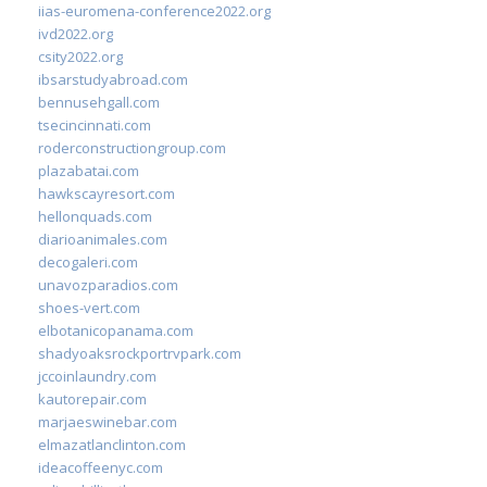
iias-euromena-conference2022.org
ivd2022.org
csity2022.org
ibsarstudyabroad.com
bennusehgall.com
tsecincinnati.com
roderconstructiongroup.com
plazabatai.com
hawkscayresort.com
hellonquads.com
diarioanimales.com
decogaleri.com
unavozparadios.com
shoes-vert.com
elbotanicopanama.com
shadyoaksrockportrvpark.com
jccoinlaundry.com
kautorepair.com
marjaeswinebar.com
elmazatlanclinton.com
ideacoffeenyc.com