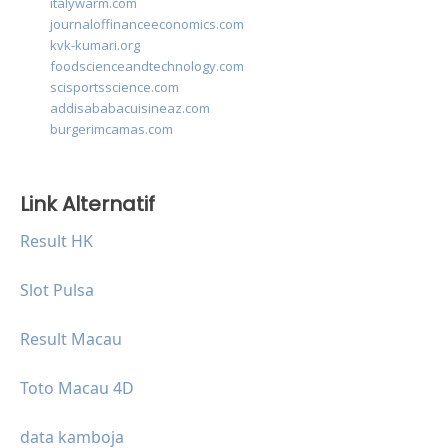
italywarm.com
journaloffinanceeconomics.com
kvk-kumari.org
foodscienceandtechnology.com
scisportsscience.com
addisababacuisineaz.com
burgerimcamas.com
Link Alternatif
Result HK
Slot Pulsa
Result Macau
Toto Macau 4D
data kamboja