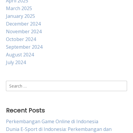
April 2025
March 2025
January 2025
December 2024
November 2024
October 2024
September 2024
August 2024
July 2024
Search
for:
Recent Posts
Perkembangan Game Online di Indonesia
Dunia E-Sport di Indonesia: Perkembangan dan