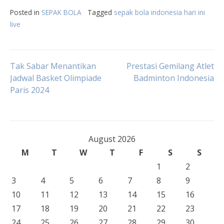
Posted in
SEPAK BOLA
Tagged
sepak bola indonesia hari ini
live
Post
Tak Sabar Menantikan
Prestasi Gemilang Atlet
Jadwal Basket Olimpiade
Badminton Indonesia
Paris 2024
navigation
August 2026
M
T
W
T
F
S
S
1
2
3
4
5
6
7
8
9
10
11
12
13
14
15
16
17
18
19
20
21
22
23
24
25
26
27
28
29
30