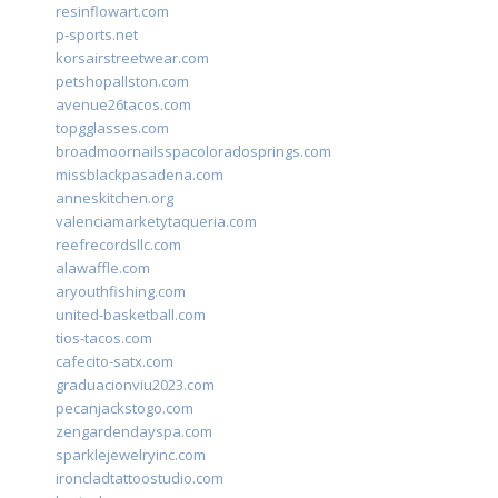
resinflowart.com
p-sports.net
korsairstreetwear.com
petshopallston.com
avenue26tacos.com
topgglasses.com
broadmoornailsspacoloradosprings.com
missblackpasadena.com
anneskitchen.org
valenciamarketytaqueria.com
reefrecordsllc.com
alawaffle.com
aryouthfishing.com
united-basketball.com
tios-tacos.com
cafecito-satx.com
graduacionviu2023.com
pecanjackstogo.com
zengardendayspa.com
sparklejewelryinc.com
ironcladtattoostudio.com