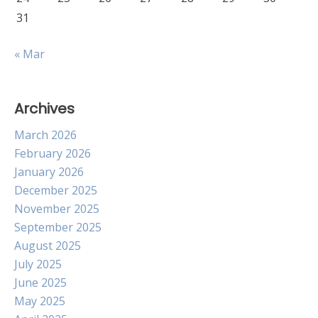
31
« Mar
Archives
March 2026
February 2026
January 2026
December 2025
November 2025
September 2025
August 2025
July 2025
June 2025
May 2025