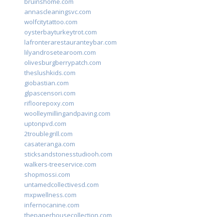
bruinshome.com
annascleaningsvc.com
wolfcitytattoo.com
oysterbayturkeytrot.com
lafronterarestauranteybar.com
lilyandrosetearoom.com
olivesburgberrypatch.com
theslushkids.com
giobastian.com
glpascensori.com
rifloorepoxy.com
woolleymillingandpaving.com
uptonpvd.com
2troublegrill.com
casateranga.com
sticksandstonesstudiooh.com
walkers-treeservice.com
shopmossi.com
untamedcollectivesd.com
mxpwellness.com
infernocanine.com
thepaperhousecollection.com