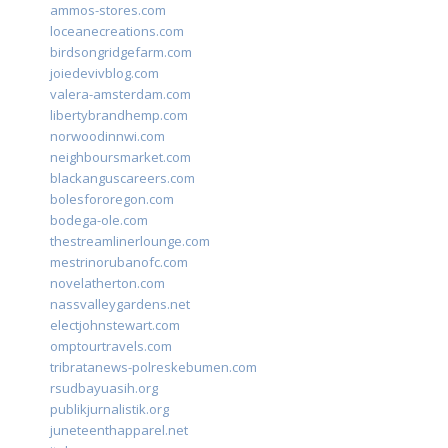
ammos-stores.com
loceanecreations.com
birdsongridgefarm.com
joiedevivblog.com
valera-amsterdam.com
libertybrandhemp.com
norwoodinnwi.com
neighboursmarket.com
blackanguscareers.com
bolesfororegon.com
bodega-ole.com
thestreamlinerlounge.com
mestrinorubanofc.com
novelatherton.com
nassvalleygardens.net
electjohnstewart.com
omptourtravels.com
tribratanews-polreskebumen.com
rsudbayuasih.org
publikjurnalistik.org
juneteenthapparel.net