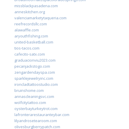
missblackpasadena.com
anneskitchen.org
valenciamarketytaqueria.com
reefrecordsllc.com
alawaffle.com
aryouthfishing.com
united-basketball.com
tios-tacos.com
cafecito-satx.com
graduacionviu2023.com
pecanjackstogo.com
zengardendayspa.com
sparklejewelryinc.com
ironcladtattoostudio.com
bruinshome.com
annascleaningsvc.com
wolfcitytattoo.com
oysterbayturkeytrot.com
lafronterarestauranteybar.com
lilyandrosetearoom.com
olivesburgberrypatch.com