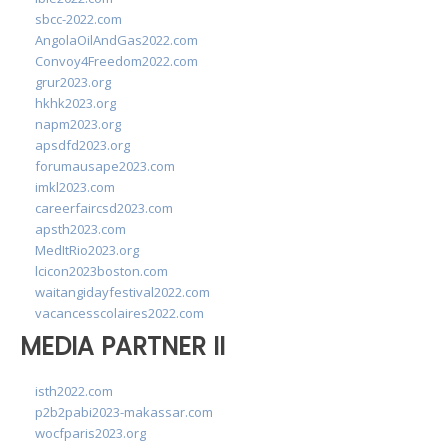
sbcc-2022.com
AngolaOilAndGas2022.com
Convoy4Freedom2022.com
grur2023.org
hkhk2023.org
napm2023.org
apsdfd2023.org
forumausape2023.com
imkl2023.com
careerfaircsd2023.com
apsth2023.com
MedItRio2023.org
lcicon2023boston.com
waitangidayfestival2022.com
vacancesscolaires2022.com
MEDIA PARTNER II
isth2022.com
p2b2pabi2023-makassar.com
wocfparis2023.org