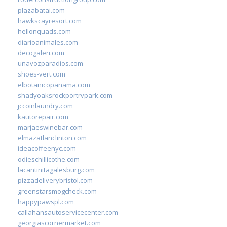
plazabatai.com
hawkscayresort.com
hellonquads.com
diarioanimales.com
decogaleri.com
unavozparadios.com
shoes-vert.com
elbotanicopanama.com
shadyoaksrockportrvpark.com
jccoinlaundry.com
kautorepair.com
marjaeswinebar.com
elmazatlanclinton.com
ideacoffeenyc.com
odieschillicothe.com
lacantinitagalesburg.com
pizzadeliverybristol.com
greenstarsmogcheck.com
happypawspl.com
callahansautoservicecenter.com
georgiascornermarket.com