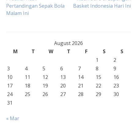
Post
Pertandingan Sepak Bola
Basket Indonesia Hari Ini
Malam Ini
navigation
August 2026
M
T
W
T
F
S
S
1
2
3
4
5
6
7
8
9
10
11
12
13
14
15
16
17
18
19
20
21
22
23
24
25
26
27
28
29
30
31
« Mar