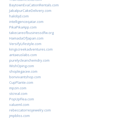
BaytownEvaCationRentals.com
JabalpurCakeDelivery.com
halobjd.com
intelligenceqatar.com
PikaPikaApp.com
takecareofbusinessdfw.org
HamadaOfJapan.com
VersifyLifestyle.com
kingscreekadventures.com
antaeuslabs.com
purelycleanchemdry.com
WishOping.com
shoplegacee.com
bonvivantshop.com
CupPlante.com
mpzin.com
stcreal.com
PopUpFlea.com
valueml.com
rebeccatorresjewelry.com
jmpbliss.com