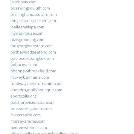
jakehovis.com
bosswingsduluth.com
birminghamautocare.com
tonyscountrykitchen.com
jbellasnailspa.com
mychaihouse.com
alvisgrooming.com
thegeorginaestate.com
blythewoodseafood.com
paolosdelibangkok.com
bobacove.com
phoone24brookfield.com
mickeybarmama.com
roadwayconstructioninc.com
shopdragonflyboutique.com
sportszilla.org
batchprovisionsbar.com
brasserie-gobette.com
musicrearte.com
morseysfarms.com
riverviewtennis.com
official-kelly-toys-squishmallows.com