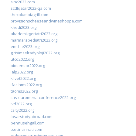
sinc2023.com
scdlqatar2022-qa.com
thecolumbiagrill.com
provisionscheeseandwineshoppe.com
khedi2023.org
akademikgeriatri2023.org
marmarapediatri2023.org
emchie2023.org
girisimselradyoloji2022.org
utcd2022.org
biosensor2022.org
ialp2022.org
klivet2022.org
ifac-hms2022.org
taoms2022.org
iias-euromena-conference2022.org
ivd2022.org
csity2022.org
ibsarstudyabroad.com
bennusehgall.com
tsecincinnati.com
roderconstructiongroup.com