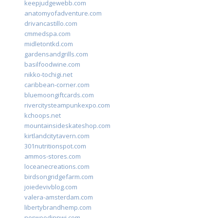
keepjudgewebb.com
anatomyofadventure.com
drivancastillo.com
cmmedspa.com
midletontkd.com
gardensandgrills.com
basilfoodwine.com
nikko-tochigi.net
caribbean-corner.com
bluemoongiftcards.com
rivercitysteampunkexpo.com
kchoops.net
mountainsideskateshop.com
kirtlandcitytavern.com
301nutritionspot.com
ammos-stores.com
loceanecreations.com
birdsongridgefarm.com
joiedevivblog.com
valera-amsterdam.com
libertybrandhemp.com
norwoodinnwi.com