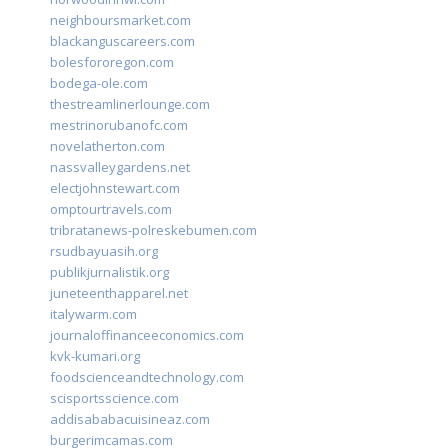
neighboursmarket.com
blackanguscareers.com
bolesfororegon.com
bodega-ole.com
thestreamlinerlounge.com
mestrinorubanofc.com
novelatherton.com
nassvalleygardens.net
electjohnstewart.com
omptourtravels.com
tribratanews-polreskebumen.com
rsudbayuasih.org
publikjurnalistik.org
juneteenthapparel.net
italywarm.com
journaloffinanceeconomics.com
kvk-kumari.org
foodscienceandtechnology.com
scisportsscience.com
addisababacuisineaz.com
burgerimcamas.com