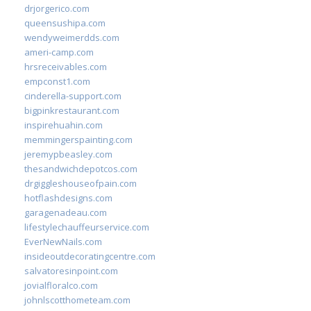
drjorgerico.com
queensushipa.com
wendyweimerdds.com
ameri-camp.com
hrsreceivables.com
empconst1.com
cinderella-support.com
bigpinkrestaurant.com
inspirehuahin.com
memmingerspainting.com
jeremypbeasley.com
thesandwichdepotcos.com
drgiggleshouseofpain.com
hotflashdesigns.com
garagenadeau.com
lifestylechauffeurservice.com
EverNewNails.com
insideoutdecoratingcentre.com
salvatoresinpoint.com
jovialfloralco.com
johnlscotthometeam.com