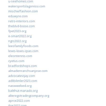
u-seehomes.com
watersportslagonissi.com
mischieffashion.com
eduwyre.com
retro-interiors.com
theblvd-boise.com
fpet2023.org
e-smart2022.org
ngrc2022.org
leesfamilyfoods.com
lewis-lewis-cpas.com
eleontennis.com
cyetus.com
bradfordshops.com
almadenranchsanjose.com
advocatevijay.com
adlibilimler2023.com
naswwebed.org
balithut-manado.org
alteregotradingcompany.org
aprce2022.com
ibie2022.com