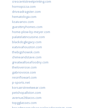
crescentstreetprinting.com
hornopizza.com
driveadragster.com
hematologa.com
lizaivanov.com
guesttinyhomes.com
home-plow-by-meyer.com
palatelatincuisine.com
blackdoglegacy.com
eatvivahouston.com
thebigshowok.com
chimeandstave.com
greatwallseafoodny.com
theloverose.com
gabriovoice.com
resinflowart.com
p-sports.net
korsairstreetwear.com
petshopallston.com
avenue26tacos.com
topgglasses.com
broadmoornailsspacoloradosprings.com