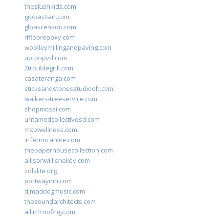
theslushkids.com
giobastian.com
glpascensori.com
rifloorepoxy.com
woolleymillingandpaving.com
uptonpvd.com
2troublegrill.com
casateranga.com
sticksandstonesstudiooh.com
walkers-treeservice.com
shopmossi.com
untamedcollectivesd.com
mxpwellness.com
infernocanine.com
thepaperhousecollection.com
allisonwillisholley.com
solslite.org
portwayinn.com
djmaddogmusic.com
thesoundarchitects.com
allin1roofing.com