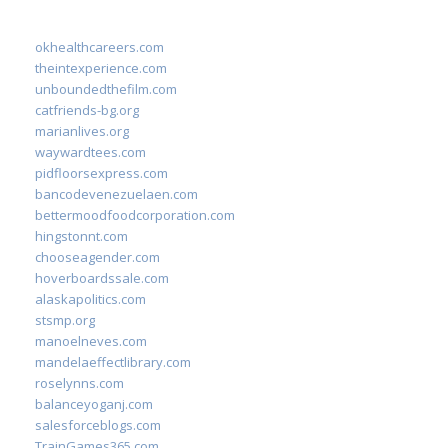
okhealthcareers.com
theintexperience.com
unboundedthefilm.com
catfriends-bg.org
marianlives.org
waywardtees.com
pidfloorsexpress.com
bancodevenezuelaen.com
bettermoodfoodcorporation.com
hingstonnt.com
chooseagender.com
hoverboardssale.com
alaskapolitics.com
stsmp.org
manoelneves.com
mandelaeffectlibrary.com
roselynns.com
balanceyoganj.com
salesforceblogs.com
TrainGames365.com