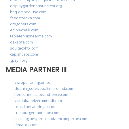
displaygardenonsuncrest.org
bbq-empire-usa.com
feedstoreva.com
drogopets.com
ediblechalk.com
tabletennisnearme.com
oaksofa.com
soultacohtx.com
capishcaps.com
gpsyfl.org
MEDIA PARTNER III
vwrepairarlington.com
cleaningservicebaltimore-md.com
beckslandscapeandfence.com
vistaaltadelveramendi.com
coastlinecateringnc.com
cuesburgershouston.com
psicologiaespecializadaencampeche.com
dmtacos.com