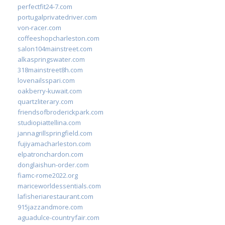
perfectfit24-7.com
portugalprivatedriver.com
von-racer.com
coffeeshopcharleston.com
salon104mainstreet.com
alkaspringswater.com
318mainstreet8h.com
lovenailsspari.com
oakberry-kuwait.com
quartzliterary.com
friendsofbroderickpark.com
studiopiattellina.com
jannagrillspringfield.com
fujiyamacharleston.com
elpatronchardon.com
donglaishun-order.com
fiamc-rome2022.org
mariceworldessentials.com
lafisheriarestaurant.com
915jazzandmore.com
aguadulce-countryfair.com