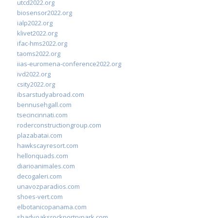
utcd2022.org
biosensor2022.org
ialp2022.org
klivet2022.org
ifac-hms2022.org
taoms2022.org
iias-euromena-conference2022.org
ivd2022.org
csity2022.org
ibsarstudyabroad.com
bennusehgall.com
tsecincinnati.com
roderconstructiongroup.com
plazabatai.com
hawkscayresort.com
hellonquads.com
diarioanimales.com
decogaleri.com
unavozparadios.com
shoes-vert.com
elbotanicopanama.com
shadyoaksrockportrvpark.com