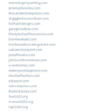
memmingerspainting.com
jeremypbeasley.com
thesandwichdepotcos.com
drgiggleshouseofpain.com
hotflashdesigns.com
garagenadeau.com
lifestylechauffeurservice.com
EverNewNails.com
insideoutdecoratingcentre.com
salvatoresinpoint.com
jovialfloralco.com
johnlscotthometeam.com
u-seehomes.com
watersportslagonissi.com
mischieffashion.com
eduwyre.com
retro-interiors.com
theblvd-boise.com
fpet2023.org
e-smart2022.org
ngrc2022.org