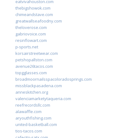
eatvivahouston.com
thebigshowok.com
chimeandstave.com
greatwallseafoodny.com
theloverose.com
gabriovoice.com
resinflowart.com
p-sports.net
korsairstreetwear.com
petshopallston.com
avenue26tacos.com
topgglasses.com
broadmoornailsspacoloradosprings.com
missblackpasadena.com
anneskitchen.org
valenciamarketytaqueria.com
reefrecordsllc.com
alawaffle.com
aryouthfishing.com
united-basketball.com
tios-tacos.com
cafecito-satx.com