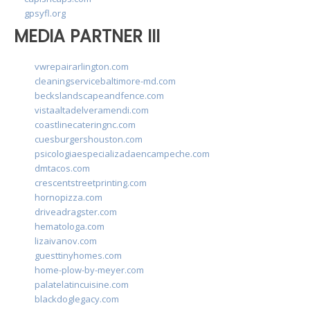
gpsyfl.org
MEDIA PARTNER III
vwrepairarlington.com
cleaningservicebaltimore-md.com
beckslandscapeandfence.com
vistaaltadelveramendi.com
coastlinecateringnc.com
cuesburgershouston.com
psicologiaespecializadaencampeche.com
dmtacos.com
crescentstreetprinting.com
hornopizza.com
driveadragster.com
hematologa.com
lizaivanov.com
guesttinyhomes.com
home-plow-by-meyer.com
palatelatincuisine.com
blackdoglegacy.com