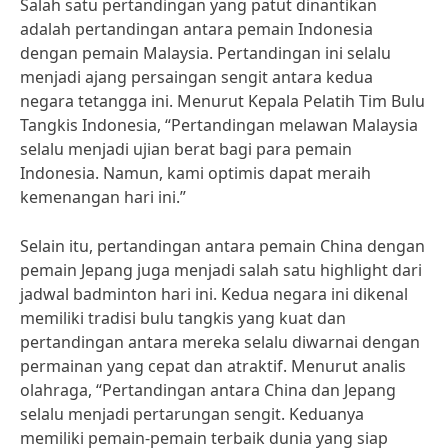
Salah satu pertandingan yang patut dinantikan
adalah pertandingan antara pemain Indonesia
dengan pemain Malaysia. Pertandingan ini selalu
menjadi ajang persaingan sengit antara kedua
negara tetangga ini. Menurut Kepala Pelatih Tim Bulu
Tangkis Indonesia, “Pertandingan melawan Malaysia
selalu menjadi ujian berat bagi para pemain
Indonesia. Namun, kami optimis dapat meraih
kemenangan hari ini.”
Selain itu, pertandingan antara pemain China dengan
pemain Jepang juga menjadi salah satu highlight dari
jadwal badminton hari ini. Kedua negara ini dikenal
memiliki tradisi bulu tangkis yang kuat dan
pertandingan antara mereka selalu diwarnai dengan
permainan yang cepat dan atraktif. Menurut analis
olahraga, “Pertandingan antara China dan Jepang
selalu menjadi pertarungan sengit. Keduanya
memiliki pemain-pemain terbaik dunia yang siap