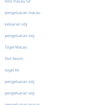
toto macau 5d
pengeluaran macau
keluaran sdy
pengeluaran sdy
Togel Macau
Slot Resmi
togel hk
pengeluaran sdy
pengeluaran sdy
pengeluaran macau