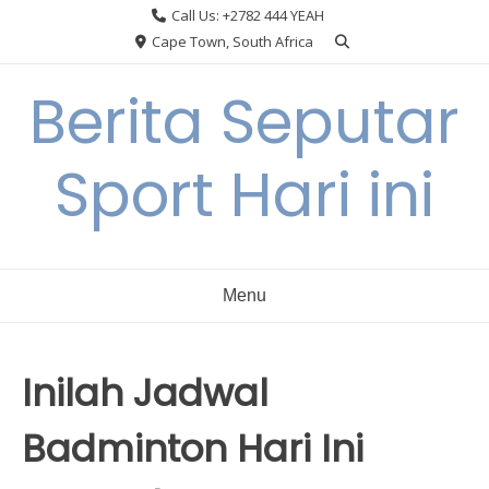
Skip
Call Us: +2782 444 YEAH
to
Cape Town, South Africa
content
Berita Seputar
Sport Hari ini
Menu
Inilah Jadwal
Badminton Hari Ini