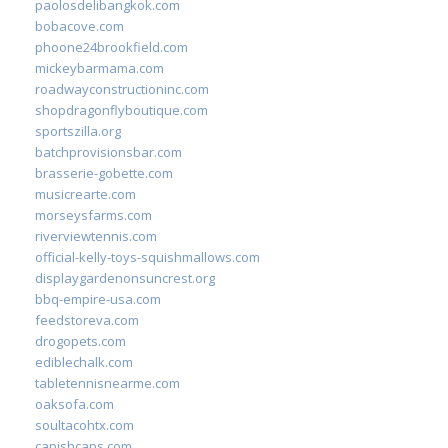
paolosdelibangkok.com
bobacove.com
phoone24brookfield.com
mickeybarmama.com
roadwayconstructioninc.com
shopdragonflyboutique.com
sportszilla.org
batchprovisionsbar.com
brasserie-gobette.com
musicrearte.com
morseysfarms.com
riverviewtennis.com
official-kelly-toys-squishmallows.com
displaygardenonsuncrest.org
bbq-empire-usa.com
feedstoreva.com
drogopets.com
ediblechalk.com
tabletennisnearme.com
oaksofa.com
soultacohtx.com
capishcaps.com