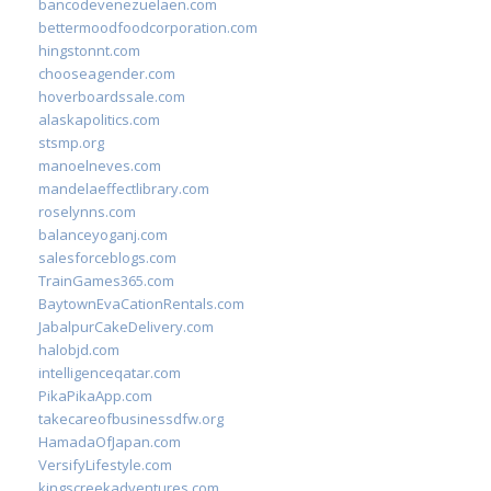
bancodevenezuelaen.com
bettermoodfoodcorporation.com
hingstonnt.com
chooseagender.com
hoverboardssale.com
alaskapolitics.com
stsmp.org
manoelneves.com
mandelaeffectlibrary.com
roselynns.com
balanceyoganj.com
salesforceblogs.com
TrainGames365.com
BaytownEvaCationRentals.com
JabalpurCakeDelivery.com
halobjd.com
intelligenceqatar.com
PikaPikaApp.com
takecareofbusinessdfw.org
HamadaOfJapan.com
VersifyLifestyle.com
kingscreekadventures.com