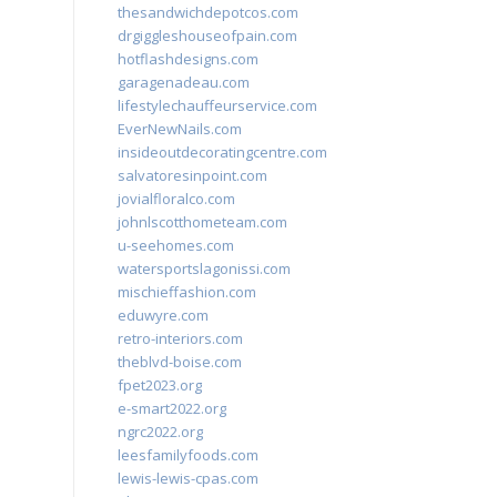
thesandwichdepotcos.com
drgiggleshouseofpain.com
hotflashdesigns.com
garagenadeau.com
lifestylechauffeurservice.com
EverNewNails.com
insideoutdecoratingcentre.com
salvatoresinpoint.com
jovialfloralco.com
johnlscotthometeam.com
u-seehomes.com
watersportslagonissi.com
mischieffashion.com
eduwyre.com
retro-interiors.com
theblvd-boise.com
fpet2023.org
e-smart2022.org
ngrc2022.org
leesfamilyfoods.com
lewis-lewis-cpas.com