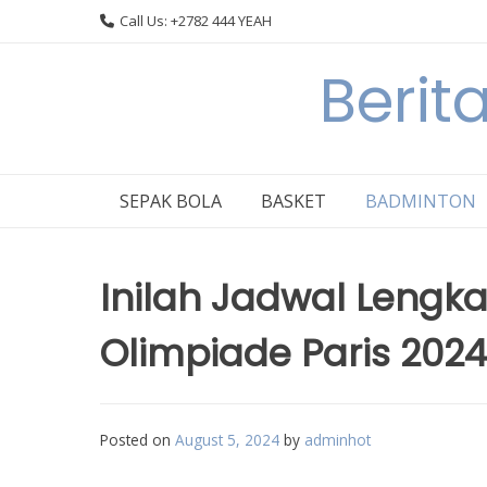
Skip
Call Us: +2782 444 YEAH
to
content
Berit
SEPAK BOLA
BASKET
BADMINTON
Inilah Jadwal Lengk
Olimpiade Paris 2024
Posted on
August 5, 2024
by
adminhot