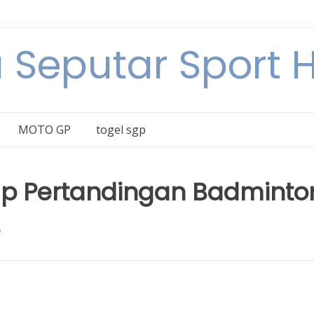
a Seputar Sport Ha
MOTO GP
togel sgp
ap Pertandingan Badminto