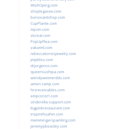
WishOping.com
shoplegacee.com
bonvivantshop.com
CupPlante.com
mpzin.com
stcreal.com
PopUpFlea.com
valueml.com
rebeccatorresjewelry.com
jmpbliss.com
drjorgerico.com
queensushipa.com
wendyweimerdds.com
ameri-camp.com
hrsreceivables.com
empconst1.com
cinderella-support.com
bigpinkrestaurant.com
inspirehuahin.com
memmingerspainting.com
jeremypbeasley.com