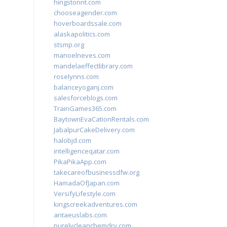
hingstonnt.com
chooseagender.com
hoverboardssale.com
alaskapolitics.com
stsmp.org
manoelneves.com
mandelaeffectlibrary.com
roselynns.com
balanceyoganj.com
salesforceblogs.com
TrainGames365.com
BaytownEvaCationRentals.com
JabalpurCakeDelivery.com
halobjd.com
intelligenceqatar.com
PikaPikaApp.com
takecareofbusinessdfw.org
HamadaOfJapan.com
VersifyLifestyle.com
kingscreekadventures.com
antaeuslabs.com
purelycleanchemdry.com