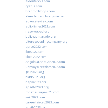
eleontennis.com
cyetus.com
bradfordshops.com
almadenranchsanjose.com
advocatevijay.com
adlibilimler2023.com
naswwebed.org
balithut-manado.org
alteregotradingcompany.org
aprce2022.com
ibie2022.com
sbcc-2022.com
AngolaOilAndGas2022.com
Convoy4Freedom2022.com
grur2023.org
hkhk2023.org
napm2023.org
apsdfd2023.org
forumausape2023.com
imkl2023.com
careerfaircsd2023.com
apsth2023.com