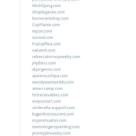
WishOping.com
shoplegacee.com
bonvivantshop.com
CupPlante.com
mpzin.com
stcreal.com
PopUpFlea.com
valueml.com
rebeccatorresjewelry.com
jmpbliss.com
drjorgerico.com
queensushipa.com
wendyweimerdds.com
ameri-camp.com
hrsreceivables.com
empconst1.com
cinderella-support.com
bigpinkrestaurant.com
inspirehuahin.com
memmingerspainting.com
jeremypbeasley.com