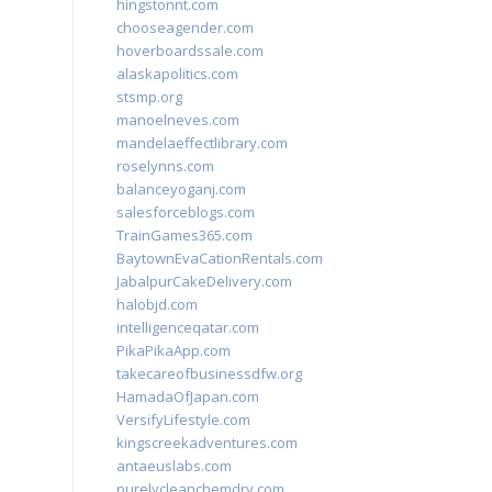
hingstonnt.com
chooseagender.com
hoverboardssale.com
alaskapolitics.com
stsmp.org
manoelneves.com
mandelaeffectlibrary.com
roselynns.com
balanceyoganj.com
salesforceblogs.com
TrainGames365.com
BaytownEvaCationRentals.com
JabalpurCakeDelivery.com
halobjd.com
intelligenceqatar.com
PikaPikaApp.com
takecareofbusinessdfw.org
HamadaOfJapan.com
VersifyLifestyle.com
kingscreekadventures.com
antaeuslabs.com
purelycleanchemdry.com