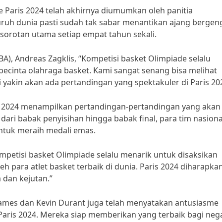
e Paris 2024 telah akhirnya diumumkan oleh panitia
ruh dunia pasti sudah tak sabar menantikan ajang bergen
 sorotan utama setiap empat tahun sekali.
A), Andreas Zagklis, “Kompetisi basket Olimpiade selalu
ecinta olahraga basket. Kami sangat senang bisa melihat
mi yakin akan ada pertandingan yang spektakuler di Paris 20
is 2024 menampilkan pertandingan-pertandingan yang akan
ari babak penyisihan hingga babak final, para tim nasiona
ntuk meraih medali emas.
mpetisi basket Olimpiade selalu menarik untuk disaksikan
h para atlet basket terbaik di dunia. Paris 2024 diharapka
dan kejutan.”
James dan Kevin Durant juga telah menyatakan antusiasme
Paris 2024. Mereka siap memberikan yang terbaik bagi neg