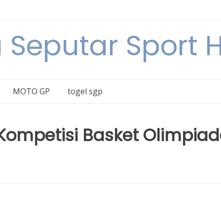
a Seputar Sport Ha
MOTO GP
togel sgp
 Kompetisi Basket Olimpia