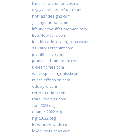
thesandwichdepotcos.com
drgiggleshouseofpain.com
hotflashdesigns.com
garagenadeau.com
lifestylechauffeurservice.com
EverNewNails.com
insideoutdecoratingcentre.com
salvatoresinpoint.com
jovialfloralco.com
johnlscotthometeam.com
u-seehomes.com
watersportslagonissi.com
mischieffashion.com
eduwyre.com
retro-interiors.com
theblvd-boise.com
fpet2023.org
e-smart2022.org
ngrc2022.org
leesfamilyfoods.com
lewis-lewis-cpas.com