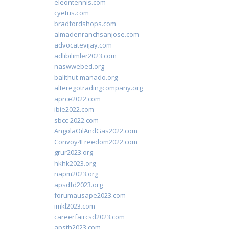
eleontennis.com
cyetus.com
bradfordshops.com
almadenranchsanjose.com
advocatevijay.com
adlibilimler2023.com
naswwebed.org
balithut-manado.org
alteregotradingcompany.org
aprce2022.com
ibie2022.com
sbcc-2022.com
AngolaOilAndGas2022.com
Convoy4Freedom2022.com
grur2023.org
hkhk2023.org
napm2023.org
apsdfd2023.org
forumausape2023.com
imkl2023.com
careerfaircsd2023.com
apsth2023.com