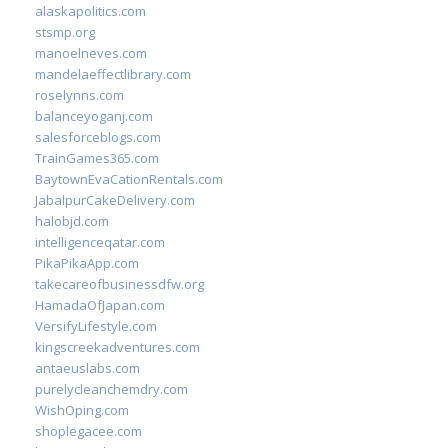
alaskapolitics.com
stsmp.org
manoelneves.com
mandelaeffectlibrary.com
roselynns.com
balanceyoganj.com
salesforceblogs.com
TrainGames365.com
BaytownEvaCationRentals.com
JabalpurCakeDelivery.com
halobjd.com
intelligenceqatar.com
PikaPikaApp.com
takecareofbusinessdfw.org
HamadaOfJapan.com
VersifyLifestyle.com
kingscreekadventures.com
antaeuslabs.com
purelycleanchemdry.com
WishOping.com
shoplegacee.com