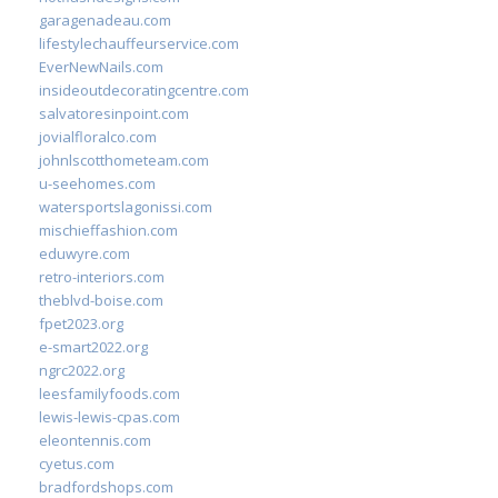
garagenadeau.com
lifestylechauffeurservice.com
EverNewNails.com
insideoutdecoratingcentre.com
salvatoresinpoint.com
jovialfloralco.com
johnlscotthometeam.com
u-seehomes.com
watersportslagonissi.com
mischieffashion.com
eduwyre.com
retro-interiors.com
theblvd-boise.com
fpet2023.org
e-smart2022.org
ngrc2022.org
leesfamilyfoods.com
lewis-lewis-cpas.com
eleontennis.com
cyetus.com
bradfordshops.com