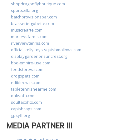
shopdragonflyboutique.com
sportszilla.org
batchprovisionsbar.com
brasserie-gobette.com
musicrearte.com
morseysfarms.com
riverviewtennis.com
official-kelly-toys-squishmallows.com
displaygardenonsuncrest.org
bbq-empire-usa.com
feedstoreva.com
drogopets.com
ediblechalk.com
tabletennisnearme.com
oaksofa.com
soultacohtx.com
capishcaps.com
gpsyfl.org
MEDIA PARTNER III
vwrepairarlington.com