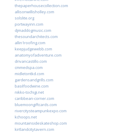
thepaperhousecollection.com
allisonwillisholley.com
solslite.org
portwayinn.com
djmaddogmusic.com
thesoundarchitects.com
allin1roofing.com
keepjudgewebb.com
anatomyofadventure.com
drivancastillo.com
cmmedspa.com
midletontkd.com
gardensandgrills.com
basilfoodwine.com
nikko-tochigi.net
caribbean-corner.com
bluemoongiftcards.com
rivercitysteampunkexpo.com
kchoops.net
mountainsideskateshop.com
kirtlandcitytavern.com