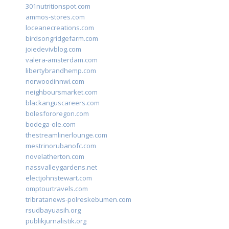
301nutritionspot.com
ammos-stores.com
loceanecreations.com
birdsongridgefarm.com
joiedevivblog.com
valera-amsterdam.com
libertybrandhemp.com
norwoodinnwi.com
neighboursmarket.com
blackanguscareers.com
bolesfororegon.com
bodega-ole.com
thestreamlinerlounge.com
mestrinorubanofc.com
novelatherton.com
nassvalleygardens.net
electjohnstewart.com
omptourtravels.com
tribratanews-polreskebumen.com
rsudbayuasih.org
publikjurnalistik.org