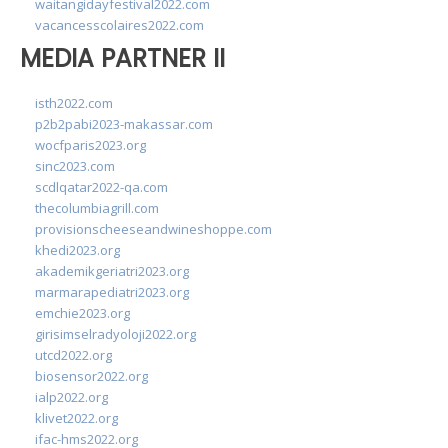
waitangidayfestival2022.com
vacancesscolaires2022.com
MEDIA PARTNER II
isth2022.com
p2b2pabi2023-makassar.com
wocfparis2023.org
sinc2023.com
scdlqatar2022-qa.com
thecolumbiagrill.com
provisionscheeseandwineshoppe.com
khedi2023.org
akademikgeriatri2023.org
marmarapediatri2023.org
emchie2023.org
girisimselradyoloji2022.org
utcd2022.org
biosensor2022.org
ialp2022.org
klivet2022.org
ifac-hms2022.org