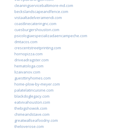
cleaningservicebaltimore-md.com
beckslandscapeandfence.com
vistaaltadelveramendi.com
coastlinecateringnc.com
cuesburgershouston.com
psicologiaespecializadaencampeche.com
dmtacos.com
crescentstreetprinting.com
hornopizza.com
driveadragster.com
hematologa.com
lizaivanov.com
guesttinyhomes.com
home-plow-by-meyer.com
palatelatincuisine.com
blackdoglegacy.com
eatvivahouston.com
thebigshowok.com
chimeandstave.com
greatwallseafoodny.com
theloverose.com