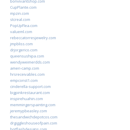
bonvivantshop.com
CupPlante.com
mpzin.com
stcreal.com
PopUpFlea.com
valueml.com
rebeccatorresjewelry.com
jmpbliss.com
drjorgerico.com
queensushipa.com
wendyweimerdds.com
ameri-camp.com
hrsreceivables.com
empconst1.com
cinderella-support.com
bigpinkrestaurant.com
inspirehuahin.com
memmingerspainting.com
jeremypbeasley.com
thesandwichdepotcos.com
drgiggleshouseofpain.com
hotflashdesigns.com