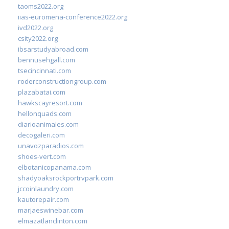
taoms2022.org
iias-euromena-conference2022.org
ivd2022.org
csity2022.org
ibsarstudyabroad.com
bennusehgall.com
tsecincinnati.com
roderconstructiongroup.com
plazabatai.com
hawkscayresort.com
hellonquads.com
diarioanimales.com
decogaleri.com
unavozparadios.com
shoes-vert.com
elbotanicopanama.com
shadyoaksrockportrvpark.com
jccoinlaundry.com
kautorepair.com
marjaeswinebar.com
elmazatlanclinton.com