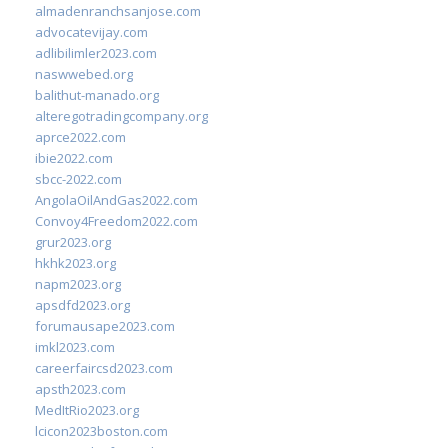
almadenranchsanjose.com
advocatevijay.com
adlibilimler2023.com
naswwebed.org
balithut-manado.org
alteregotradingcompany.org
aprce2022.com
ibie2022.com
sbcc-2022.com
AngolaOilAndGas2022.com
Convoy4Freedom2022.com
grur2023.org
hkhk2023.org
napm2023.org
apsdfd2023.org
forumausape2023.com
imkl2023.com
careerfaircsd2023.com
apsth2023.com
MedItRio2023.org
lcicon2023boston.com