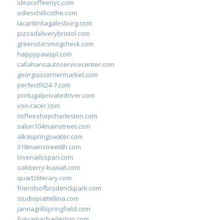
ideacoffeenyc.com
odieschillicothe.com
lacantinitagalesburg.com
pizzadeliverybristol.com
greenstarsmogcheck.com
happypawspl.com
callahansautoservicecenter.com
georgiascornermarket.com
perfectfit24-7.com
portugalprivatedriver.com
von-racer.com
coffeeshopcharleston.com
salon104mainstreet.com
alkaspringswater.com
318mainstreet8h.com
lovenailsspari.com
oakberry-kuwait.com
quartzliterary.com
friendsofbroderickpark.com
studiopiattellina.com
jannagrillspringfield.com
fujiyamacharleston.com