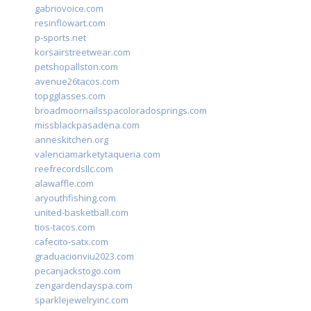
gabriovoice.com
resinflowart.com
p-sports.net
korsairstreetwear.com
petshopallston.com
avenue26tacos.com
topgglasses.com
broadmoornailsspacoloradosprings.com
missblackpasadena.com
anneskitchen.org
valenciamarketytaqueria.com
reefrecordsllc.com
alawaffle.com
aryouthfishing.com
united-basketball.com
tios-tacos.com
cafecito-satx.com
graduacionviu2023.com
pecanjackstogo.com
zengardendayspa.com
sparklejewelryinc.com