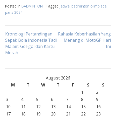
Posted in
BADMINTON
Tagged
jadwal badminton olimpiade
paris 2024
Post
Kronologi Pertandingan
Rahasia Keberhasilan Yang
Sepak Bola Indonesia Tadi
Menang di MotoGP Hari
Malam: Gol-gol dan Kartu
Ini
navigation
Merah
August 2026
M
T
W
T
F
S
S
1
2
3
4
5
6
7
8
9
10
11
12
13
14
15
16
17
18
19
20
21
22
23