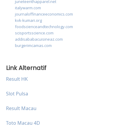
juneteenthapparel.net
italywarm.com
journaloffinanceeconomics.com
kvk-kumari.org
foodscienceandtechnology.com
scisportsscience.com
addisababacuisineaz.com
burgerimcamas.com
Link Alternatif
Result HK
Slot Pulsa
Result Macau
Toto Macau 4D