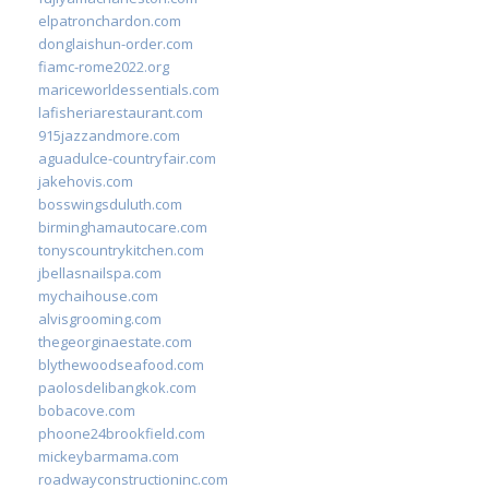
elpatronchardon.com
donglaishun-order.com
fiamc-rome2022.org
mariceworldessentials.com
lafisheriarestaurant.com
915jazzandmore.com
aguadulce-countryfair.com
jakehovis.com
bosswingsduluth.com
birminghamautocare.com
tonyscountrykitchen.com
jbellasnailspa.com
mychaihouse.com
alvisgrooming.com
thegeorginaestate.com
blythewoodseafood.com
paolosdelibangkok.com
bobacove.com
phoone24brookfield.com
mickeybarmama.com
roadwayconstructioninc.com