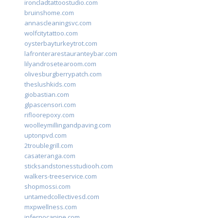
ironcladtattoostudio.com
bruinshome.com
annascleaningsvc.com
wolfcitytattoo.com
oysterbayturkeytrot.com
lafronterarestauranteybar.com
lilyandrosetearoom.com
olivesburgberrypatch.com
theslushkids.com
giobastian.com
glpascensori.com
rifloorepoxy.com
woolleymillingandpaving.com
uptonpvd.com
2troublegrill.com
casateranga.com
sticksandstonesstudiooh.com
walkers-treeservice.com
shopmossi.com
untamedcollectivesd.com
mxpwellness.com
infernocanine.com