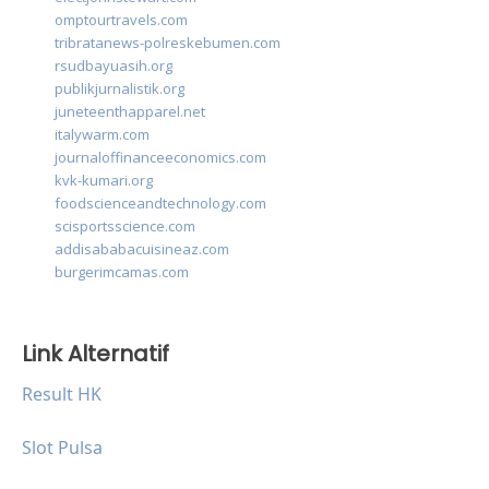
omptourtravels.com
tribratanews-polreskebumen.com
rsudbayuasih.org
publikjurnalistik.org
juneteenthapparel.net
italywarm.com
journaloffinanceeconomics.com
kvk-kumari.org
foodscienceandtechnology.com
scisportsscience.com
addisababacuisineaz.com
burgerimcamas.com
Link Alternatif
Result HK
Slot Pulsa