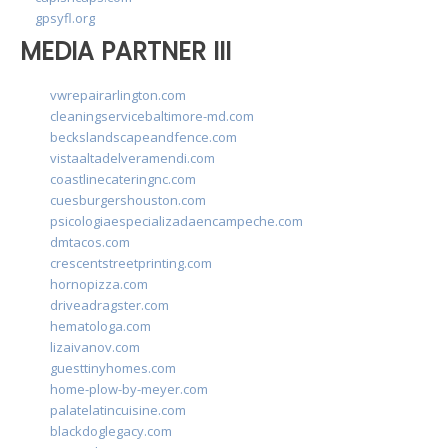
gpsyfl.org
MEDIA PARTNER III
vwrepairarlington.com
cleaningservicebaltimore-md.com
beckslandscapeandfence.com
vistaaltadelveramendi.com
coastlinecateringnc.com
cuesburgershouston.com
psicologiaespecializadaencampeche.com
dmtacos.com
crescentstreetprinting.com
hornopizza.com
driveadragster.com
hematologa.com
lizaivanov.com
guesttinyhomes.com
home-plow-by-meyer.com
palatelatincuisine.com
blackdoglegacy.com