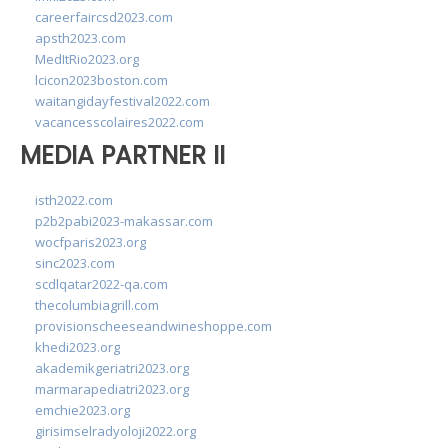
careerfaircsd2023.com
apsth2023.com
MedItRio2023.org
lcicon2023boston.com
waitangidayfestival2022.com
vacancesscolaires2022.com
MEDIA PARTNER II
isth2022.com
p2b2pabi2023-makassar.com
wocfparis2023.org
sinc2023.com
scdlqatar2022-qa.com
thecolumbiagrill.com
provisionscheeseandwineshoppe.com
khedi2023.org
akademikgeriatri2023.org
marmarapediatri2023.org
emchie2023.org
girisimselradyoloji2022.org