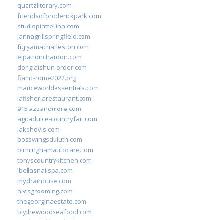
quartzliterary.com
friendsofbroderickpark.com
studiopiattellina.com
jannagrillspringfield.com
fujiyamacharleston.com
elpatronchardon.com
donglaishun-order.com
fiamc-rome2022.org
mariceworldessentials.com
lafisheriarestaurant.com
915jazzandmore.com
aguadulce-countryfair.com
jakehovis.com
bosswingsduluth.com
birminghamautocare.com
tonyscountrykitchen.com
jbellasnailspa.com
mychaihouse.com
alvisgrooming.com
thegeorginaestate.com
blythewoodseafood.com