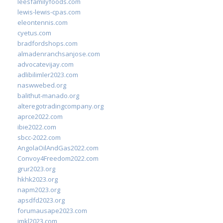
leesfamilyfoods.com
lewis-lewis-cpas.com
eleontennis.com
cyetus.com
bradfordshops.com
almadenranchsanjose.com
advocatevijay.com
adlibilimler2023.com
naswwebed.org
balithut-manado.org
alteregotradingcompany.org
aprce2022.com
ibie2022.com
sbcc-2022.com
AngolaOilAndGas2022.com
Convoy4Freedom2022.com
grur2023.org
hkhk2023.org
napm2023.org
apsdfd2023.org
forumausape2023.com
imkl2023.com