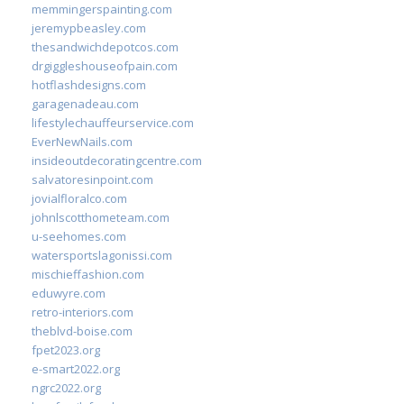
memmingerspainting.com
jeremypbeasley.com
thesandwichdepotcos.com
drgiggleshouseofpain.com
hotflashdesigns.com
garagenadeau.com
lifestylechauffeurservice.com
EverNewNails.com
insideoutdecoratingcentre.com
salvatoresinpoint.com
jovialfloralco.com
johnlscotthometeam.com
u-seehomes.com
watersportslagonissi.com
mischieffashion.com
eduwyre.com
retro-interiors.com
theblvd-boise.com
fpet2023.org
e-smart2022.org
ngrc2022.org