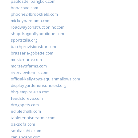
paolosdelibangkok.com
bobacove.com
phoone24brookfield.com
mickeybarmama.com
roadwayconstructioninc.com
shopdragonflyboutique.com
sportszilla.org
batchprovisionsbar.com
brasserie-gobette.com
musicrearte.com
morseysfarms.com
riverviewtennis.com
official-kelly-toys-squishmallows.com
displaygardenonsuncrest.org
bbq-empire-usa.com
feedstoreva.com
drogopets.com
ediblechalk.com
tabletennisnearme.com
oaksofa.com
soultacohtx.com
capishcaps.com