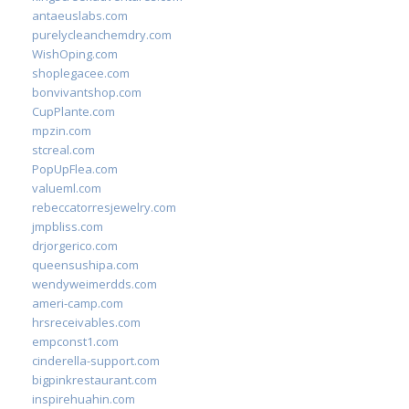
antaeuslabs.com
purelycleanchemdry.com
WishOping.com
shoplegacee.com
bonvivantshop.com
CupPlante.com
mpzin.com
stcreal.com
PopUpFlea.com
valueml.com
rebeccatorresjewelry.com
jmpbliss.com
drjorgerico.com
queensushipa.com
wendyweimerdds.com
ameri-camp.com
hrsreceivables.com
empconst1.com
cinderella-support.com
bigpinkrestaurant.com
inspirehuahin.com