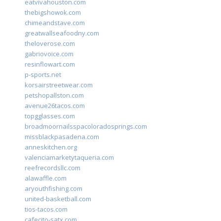
eatvivahouston.com
thebigshowok.com
chimeandstave.com
greatwallseafoodny.com
theloverose.com
gabriovoice.com
resinflowart.com
p-sports.net
korsairstreetwear.com
petshopallston.com
avenue26tacos.com
topgglasses.com
broadmoornailsspacoloradosprings.com
missblackpasadena.com
anneskitchen.org
valenciamarketytaqueria.com
reefrecordsllc.com
alawaffle.com
aryouthfishing.com
united-basketball.com
tios-tacos.com
cafecito-satx.com