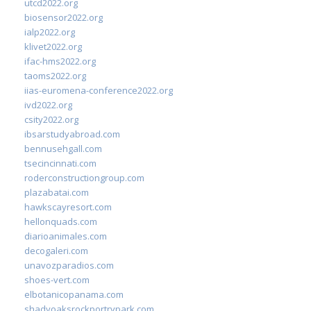
utcd2022.org
biosensor2022.org
ialp2022.org
klivet2022.org
ifac-hms2022.org
taoms2022.org
iias-euromena-conference2022.org
ivd2022.org
csity2022.org
ibsarstudyabroad.com
bennusehgall.com
tsecincinnati.com
roderconstructiongroup.com
plazabatai.com
hawkscayresort.com
hellonquads.com
diarioanimales.com
decogaleri.com
unavozparadios.com
shoes-vert.com
elbotanicopanama.com
shadyoaksrockportrvpark.com