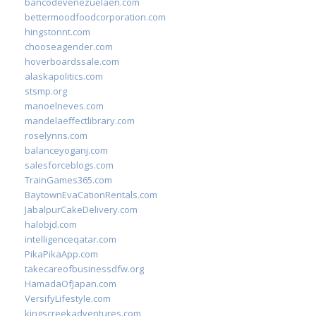
bancodevenezuelaen.com
bettermoodfoodcorporation.com
hingstonnt.com
chooseagender.com
hoverboardssale.com
alaskapolitics.com
stsmp.org
manoelneves.com
mandelaeffectlibrary.com
roselynns.com
balanceyoganj.com
salesforceblogs.com
TrainGames365.com
BaytownEvaCationRentals.com
JabalpurCakeDelivery.com
halobjd.com
intelligenceqatar.com
PikaPikaApp.com
takecareofbusinessdfw.org
HamadaOfJapan.com
VersifyLifestyle.com
kingscreekadventures.com