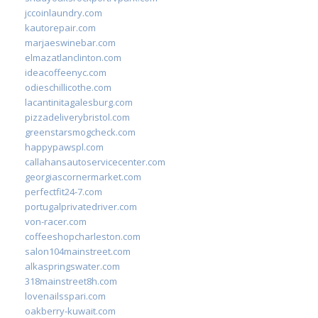
jccoinlaundry.com
kautorepair.com
marjaeswinebar.com
elmazatlanclinton.com
ideacoffeenyc.com
odieschillicothe.com
lacantinitagalesburg.com
pizzadeliverybristol.com
greenstarsmogcheck.com
happypawspl.com
callahansautoservicecenter.com
georgiascornermarket.com
perfectfit24-7.com
portugalprivatedriver.com
von-racer.com
coffeeshopcharleston.com
salon104mainstreet.com
alkaspringswater.com
318mainstreet8h.com
lovenailsspari.com
oakberry-kuwait.com