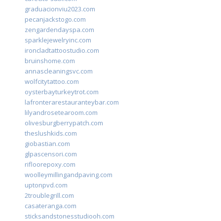
graduacionviu2023.com
pecanjackstogo.com
zengardendayspa.com
sparklejewelryinc.com
ironcladtattoostudio.com
bruinshome.com
annascleaningsvc.com
wolfcitytattoo.com
oysterbayturkeytrot.com
lafronterarestauranteybar.com
lilyandrosetearoom.com
olivesburgberrypatch.com
theslushkids.com
giobastian.com
glpascensori.com
rifloorepoxy.com
woolleymillingandpaving.com
uptonpvd.com
2troublegrill.com
casateranga.com
sticksandstonesstudiooh.com