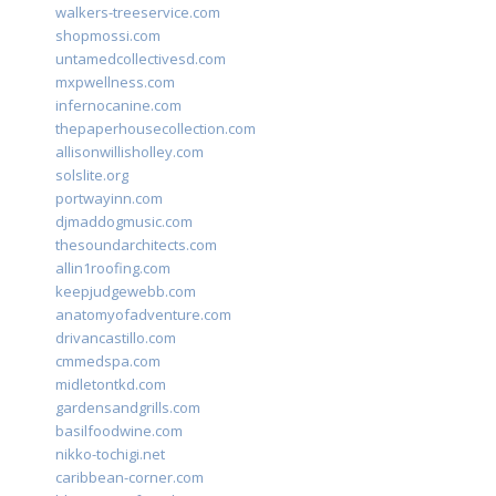
walkers-treeservice.com
shopmossi.com
untamedcollectivesd.com
mxpwellness.com
infernocanine.com
thepaperhousecollection.com
allisonwillisholley.com
solslite.org
portwayinn.com
djmaddogmusic.com
thesoundarchitects.com
allin1roofing.com
keepjudgewebb.com
anatomyofadventure.com
drivancastillo.com
cmmedspa.com
midletontkd.com
gardensandgrills.com
basilfoodwine.com
nikko-tochigi.net
caribbean-corner.com