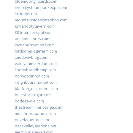
bluemoongiftcards.com
rivercitysteampunkexpo.com
kchoops.net
mountainsideskateshop.com
kirtlandcitytavern.com
301nutritionspot.com
ammos-stores.com
loceanecreations.com
birdsongridgefarm.com
joiedevivblog.com
valera-amsterdam.com
libertybrandhemp.com
norwoodinnwi.com
neighboursmarket.com
blackanguscareers.com
bolesfororegon.com
bodega-ole.com
thestreamlinerlounge.com
mestrinorubanofc.com
novelatherton.com
nassvalleygardens.net
electjohnstewart.com