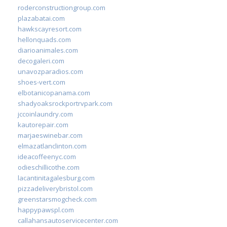
roderconstructiongroup.com
plazabatai.com
hawkscayresort.com
hellonquads.com
diarioanimales.com
decogaleri.com
unavozparadios.com
shoes-vert.com
elbotanicopanama.com
shadyoaksrockportrvpark.com
jccoinlaundry.com
kautorepair.com
marjaeswinebar.com
elmazatlanclinton.com
ideacoffeenyc.com
odieschillicothe.com
lacantinitagalesburg.com
pizzadeliverybristol.com
greenstarsmogcheck.com
happypawspl.com
callahansautoservicecenter.com