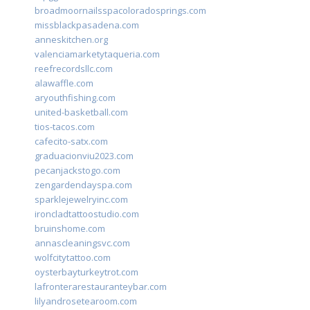
broadmoornailsspacoloradosprings.com
missblackpasadena.com
anneskitchen.org
valenciamarketytaqueria.com
reefrecordsllc.com
alawaffle.com
aryouthfishing.com
united-basketball.com
tios-tacos.com
cafecito-satx.com
graduacionviu2023.com
pecanjackstogo.com
zengardendayspa.com
sparklejewelryinc.com
ironcladtattoostudio.com
bruinshome.com
annascleaningsvc.com
wolfcitytattoo.com
oysterbayturkeytrot.com
lafronterarestauranteybar.com
lilyandrosetearoom.com