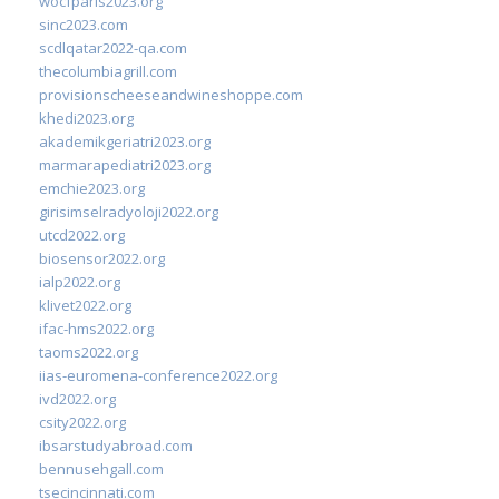
wocfparis2023.org
sinc2023.com
scdlqatar2022-qa.com
thecolumbiagrill.com
provisionscheeseandwineshoppe.com
khedi2023.org
akademikgeriatri2023.org
marmarapediatri2023.org
emchie2023.org
girisimselradyoloji2022.org
utcd2022.org
biosensor2022.org
ialp2022.org
klivet2022.org
ifac-hms2022.org
taoms2022.org
iias-euromena-conference2022.org
ivd2022.org
csity2022.org
ibsarstudyabroad.com
bennusehgall.com
tsecincinnati.com