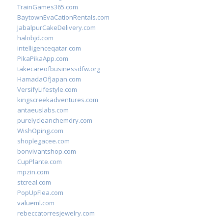
TrainGames365.com
BaytownEvaCationRentals.com
JabalpurCakeDelivery.com
halobjd.com
intelligenceqatar.com
PikaPikaApp.com
takecareofbusinessdfw.org
HamadaOfJapan.com
VersifyLifestyle.com
kingscreekadventures.com
antaeuslabs.com
purelycleanchemdry.com
WishOping.com
shoplegacee.com
bonvivantshop.com
CupPlante.com
mpzin.com
stcreal.com
PopUpFlea.com
valueml.com
rebeccatorresjewelry.com