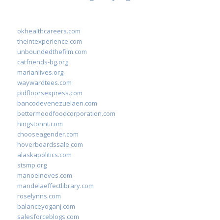
okhealthcareers.com
theintexperience.com
unboundedthefilm.com
catfriends-bg.org
marianlives.org
waywardtees.com
pidfloorsexpress.com
bancodevenezuelaen.com
bettermoodfoodcorporation.com
hingstonnt.com
chooseagender.com
hoverboardssale.com
alaskapolitics.com
stsmp.org
manoelneves.com
mandelaeffectlibrary.com
roselynns.com
balanceyoganj.com
salesforceblogs.com