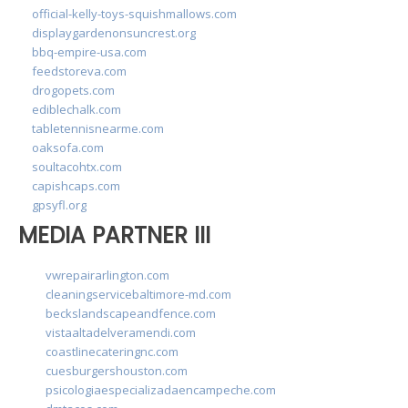
official-kelly-toys-squishmallows.com
displaygardenonsuncrest.org
bbq-empire-usa.com
feedstoreva.com
drogopets.com
ediblechalk.com
tabletennisnearme.com
oaksofa.com
soultacohtx.com
capishcaps.com
gpsyfl.org
MEDIA PARTNER III
vwrepairarlington.com
cleaningservicebaltimore-md.com
beckslandscapeandfence.com
vistaaltadelveramendi.com
coastlinecateringnc.com
cuesburgershouston.com
psicologiaespecializadaencampeche.com