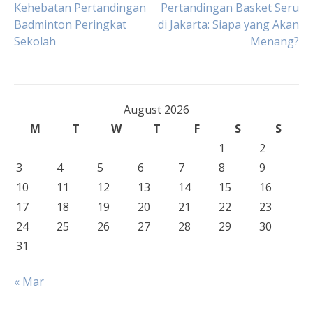
Post
Kehebatan Pertandingan
Pertandingan Basket Seru
Badminton Peringkat
di Jakarta: Siapa yang Akan
Sekolah
Menang?
navigation
August 2026
M
T
W
T
F
S
S
1
2
3
4
5
6
7
8
9
10
11
12
13
14
15
16
17
18
19
20
21
22
23
24
25
26
27
28
29
30
31
« Mar