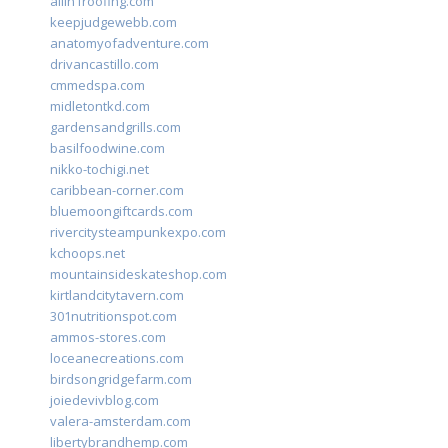
allin1roofing.com
keepjudgewebb.com
anatomyofadventure.com
drivancastillo.com
cmmedspa.com
midletontkd.com
gardensandgrills.com
basilfoodwine.com
nikko-tochigi.net
caribbean-corner.com
bluemoongiftcards.com
rivercitysteampunkexpo.com
kchoops.net
mountainsideskateshop.com
kirtlandcitytavern.com
301nutritionspot.com
ammos-stores.com
loceanecreations.com
birdsongridgefarm.com
joiedevivblog.com
valera-amsterdam.com
libertybrandhemp.com