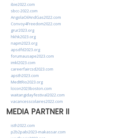
ibie2022.com
sbcc-2022.com
AngolaOilAndGas2022.com
Convoy4Freedom2022.com
grur2023.org
hkhk2023.org
napm2023.org
apsdfd2023.org
forumausape2023.com
imkl2023.com
careerfaircsd2023.com
apsth2023.com
MedItRio2023.org
lcicon2023boston.com
waitangidayfestival2022.com
vacancesscolaires2022.com
MEDIA PARTNER II
isth2022.com
p2b2pabi2023-makassar.com