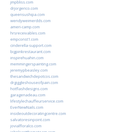
jmpbliss.com
drjorgerico.com
queensushipa.com
wendyweimerdds.com
ameri-camp.com
hrsreceivables.com
empconst1.com
cinderella-support.com
bigpinkrestaurant.com
inspirehuahin.com
memmingerspainting.com
jeremypbeasley.com
thesandwichdepotcos.com
drgiggleshouseofpain.com
hotflashdesigns.com
garagenadeau.com
lifestylechauffeurservice.com
EverNewNails.com
insideoutdecoratingcentre.com
salvatoresinpoint.com
jovialfloralco.com