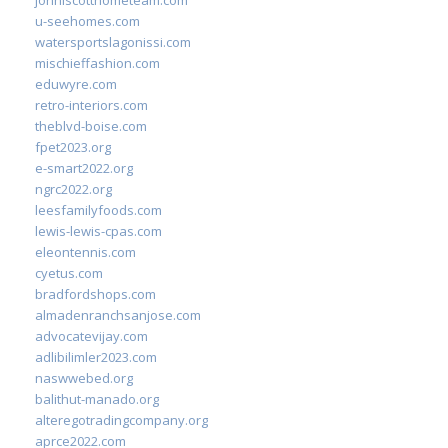
johnlscotthometeam.com
u-seehomes.com
watersportslagonissi.com
mischieffashion.com
eduwyre.com
retro-interiors.com
theblvd-boise.com
fpet2023.org
e-smart2022.org
ngrc2022.org
leesfamilyfoods.com
lewis-lewis-cpas.com
eleontennis.com
cyetus.com
bradfordshops.com
almadenranchsanjose.com
advocatevijay.com
adlibilimler2023.com
naswwebed.org
balithut-manado.org
alteregotradingcompany.org
aprce2022.com