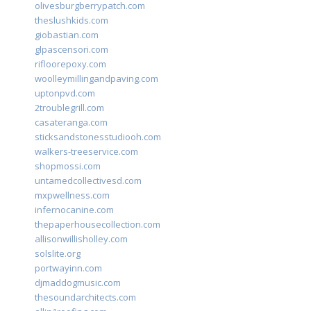
olivesburgberrypatch.com
theslushkids.com
giobastian.com
glpascensori.com
rifloorepoxy.com
woolleymillingandpaving.com
uptonpvd.com
2troublegrill.com
casateranga.com
sticksandstonesstudiooh.com
walkers-treeservice.com
shopmossi.com
untamedcollectivesd.com
mxpwellness.com
infernocanine.com
thepaperhousecollection.com
allisonwillisholley.com
solslite.org
portwayinn.com
djmaddogmusic.com
thesoundarchitects.com