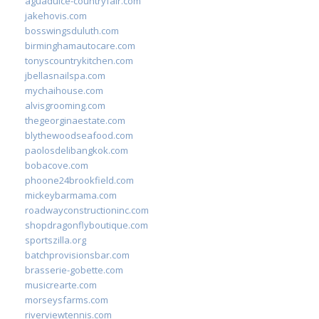
aguadulce-countryfair.com
jakehovis.com
bosswingsduluth.com
birminghamautocare.com
tonyscountrykitchen.com
jbellasnailspa.com
mychaihouse.com
alvisgrooming.com
thegeorginaestate.com
blythewoodseafood.com
paolosdelibangkok.com
bobacove.com
phoone24brookfield.com
mickeybarmama.com
roadwayconstructioninc.com
shopdragonflyboutique.com
sportszilla.org
batchprovisionsbar.com
brasserie-gobette.com
musicrearte.com
morseysfarms.com
riverviewtennis.com