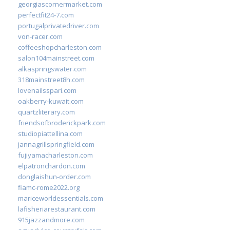
georgiascornermarket.com
perfectfit24-7.com
portugalprivatedriver.com
von-racer.com
coffeeshopcharleston.com
salon104mainstreet.com
alkaspringswater.com
318mainstreet8h.com
lovenailsspari.com
oakberry-kuwait.com
quartzliterary.com
friendsofbroderickpark.com
studiopiattellina.com
jannagrillspringfield.com
fujiyamacharleston.com
elpatronchardon.com
donglaishun-order.com
fiamc-rome2022.org
mariceworldessentials.com
lafisheriarestaurant.com
915jazzandmore.com