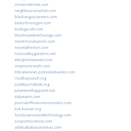
norwoodinnwi.com
neighboursmarket.com
blackanguscareers.com
bolesfororegon.com
bodega-ole.com
thestreamlinerlounge.com
mestrinorubanofc.com
novelatherton.com
nassvalleygardens.net
electjohnstewart.com
omptourtravels.com
tribratanews-polreskebumen.com
rsudbayuasih.org
publikjurnalistik.org
juneteenthapparel.net
italywarm.com
journaloffinanceeconomics.com
kvk-kumari.org
foodscienceandtechnology.com
scisportsscience.com
addisababacuisineaz.com