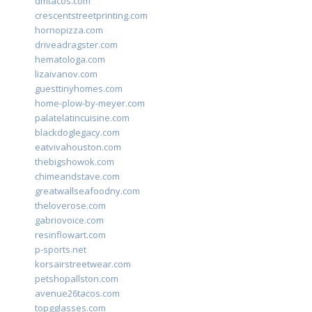
dmtacos.com
crescentstreetprinting.com
hornopizza.com
driveadragster.com
hematologa.com
lizaivanov.com
guesttinyhomes.com
home-plow-by-meyer.com
palatelatincuisine.com
blackdoglegacy.com
eatvivahouston.com
thebigshowok.com
chimeandstave.com
greatwallseafoodny.com
theloverose.com
gabriovoice.com
resinflowart.com
p-sports.net
korsairstreetwear.com
petshopallston.com
avenue26tacos.com
topgglasses.com