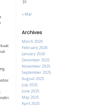
31
« Mar
p
n
Archives
March 2026
 kuat
February 2026
mua
January 2026
December 2025
November 2025
ang
September 2025
August 2025
otor.
July 2025
June 2025
a
May 2025
ndiri
April 2025