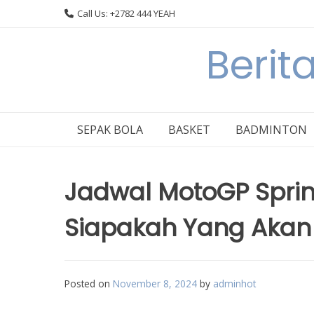
Skip
Call Us: +2782 444 YEAH
to
content
Berit
SEPAK BOLA
BASKET
BADMINTON
Jadwal MotoGP Sprint
Siapakah Yang Akan
Posted on
November 8, 2024
by
adminhot