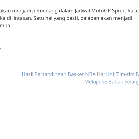
g akan menjadi pemenang dalam Jadwal MotoGP Sprint Race
a di lintasan. Satu hal yang pasti, balapan akan menjadi
omba.
e
Hasil Pertandingan Basket NBA Hari Ini: Tim-tim F
Melaju ke Babak Selan