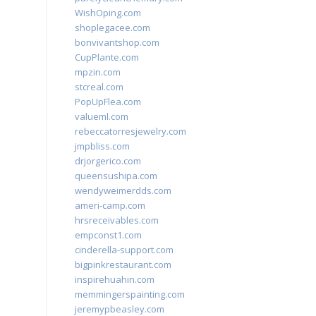
WishOping.com
shoplegacee.com
bonvivantshop.com
CupPlante.com
mpzin.com
stcreal.com
PopUpFlea.com
valueml.com
rebeccatorresjewelry.com
jmpbliss.com
drjorgerico.com
queensushipa.com
wendyweimerdds.com
ameri-camp.com
hrsreceivables.com
empconst1.com
cinderella-support.com
bigpinkrestaurant.com
inspirehuahin.com
memmingerspainting.com
jeremypbeasley.com