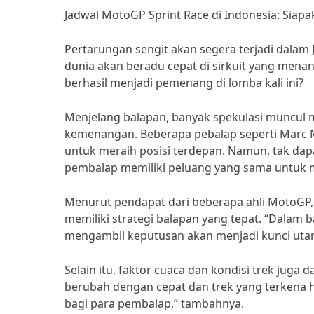
Jadwal MotoGP Sprint Race di Indonesia: Sia
Pertarungan sengit akan segera terjadi dalam
dunia akan beradu cepat di sirkuit yang mena
berhasil menjadi pemenang di lomba kali ini?
Menjelang balapan, banyak spekulasi muncul 
kemenangan. Beberapa pebalap seperti Marc M
untuk meraih posisi terdepan. Namun, tak dap
pembalap memiliki peluang yang sama untuk
Menurut pendapat dari beberapa ahli MotoGP,
memiliki strategi balapan yang tepat. “Dalam b
mengambil keputusan akan menjadi kunci utama
Selain itu, faktor cuaca dan kondisi trek juga
berubah dengan cepat dan trek yang terkena huj
bagi para pembalap,” tambahnya.