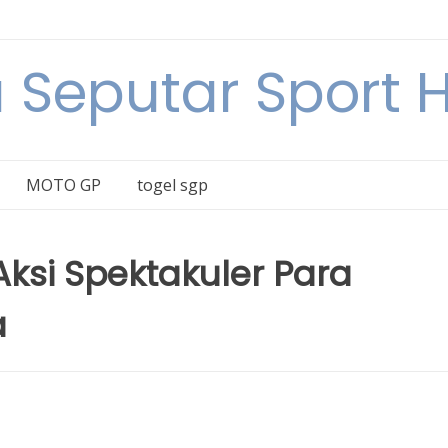
a Seputar Sport Ha
MOTO GP
togel sgp
Aksi Spektakuler Para
a