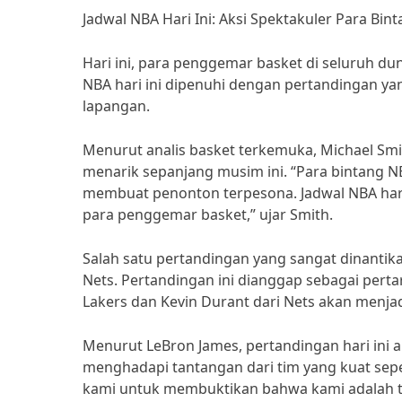
Jadwal NBA Hari Ini: Aksi Spektakuler Para Bin
Hari ini, para penggemar basket di seluruh dun
NBA hari ini dipenuhi dengan pertandingan yan
lapangan.
Menurut analis basket terkemuka, Michael Smit
menarik sepanjang musim ini. “Para bintang 
membuat penonton terpesona. Jadwal NBA hari 
para penggemar basket,” ujar Smith.
Salah satu pertandingan yang sangat dinantik
Nets. Pertandingan ini dianggap sebagai pert
Lakers dan Kevin Durant dari Nets akan menjad
Menurut LeBron James, pertandingan hari ini ak
menghadapi tantangan dari tim yang kuat seper
kami untuk membuktikan bahwa kami adalah tim