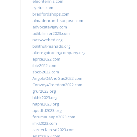
eleontennis.com
cyetus.com
bradfordshops.com
almadenranchsanjose.com
advocatevijay.com
adlibilimler2023.com
naswwebed.org
balithut-manado.org
alteregotradingcompany.org
aprce2022.com
ibie2022.com
sbcc-2022.com
AngolaOilAndGas2022.com
Convoy4Freedom2022.com
grur2023.org
hkhk2023.org
napm2023.org
apsdfd2023.org
forumausape2023.com
imkl2023.com
careerfaircsd2023.com
apsth2023.com