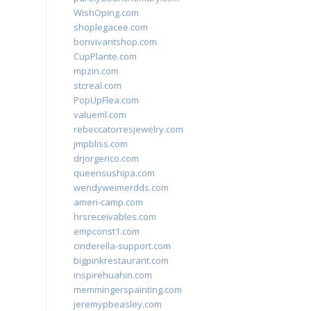
WishOping.com
shoplegacee.com
bonvivantshop.com
CupPlante.com
mpzin.com
stcreal.com
PopUpFlea.com
valueml.com
rebeccatorresjewelry.com
jmpbliss.com
drjorgerico.com
queensushipa.com
wendyweimerdds.com
ameri-camp.com
hrsreceivables.com
empconst1.com
cinderella-support.com
bigpinkrestaurant.com
inspirehuahin.com
memmingerspainting.com
jeremypbeasley.com