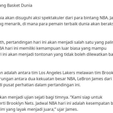
tang Basket Dunia
ia akan disuguhi aksi spektakuler dari para bintang NBA. J
g menarik, di mana para pemain terbaik dunia akan beraks
h, pertandingan hari ini akan menjadi salah satu yang pali
NBA hari ini memiliki kemampuan luar biasa yang mampu
ini akan menjadi tontonan yang tidak boleh dilewatkan ba
an adalah antara tim Los Angeles Lakers melawan tim Broo
arungan antara dua kekuatan besar NBA, LeBron James dari
i pusat perhatian dalam pertandingan ini.
an menjadi ujian sejati bagi timnya. “Kami siap untuk
ti Brooklyn Nets. Jadwal NBA hari ini adalah kesempatan 
 yang layak menjadi juara,” ujar James.