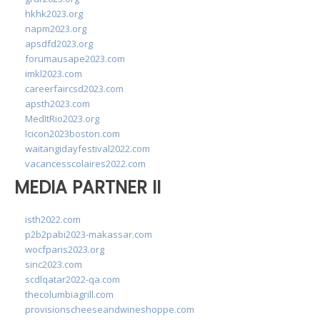
hkhk2023.org
napm2023.org
apsdfd2023.org
forumausape2023.com
imkl2023.com
careerfaircsd2023.com
apsth2023.com
MedItRio2023.org
lcicon2023boston.com
waitangidayfestival2022.com
vacancesscolaires2022.com
MEDIA PARTNER II
isth2022.com
p2b2pabi2023-makassar.com
wocfparis2023.org
sinc2023.com
scdlqatar2022-qa.com
thecolumbiagrill.com
provisionscheeseandwineshoppe.com