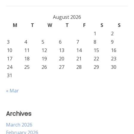
August 2026
M
T
W
T
F
S
S
1
2
3
4
5
6
7
8
9
10
11
12
13
14
15
16
17
18
19
20
21
22
23
24
25
26
27
28
29
30
31
« Mar
Archives
March 2026
February 2026