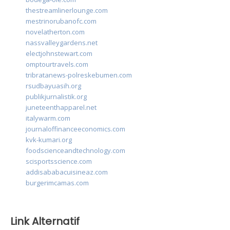
thestreamlinerlounge.com
mestrinorubanofc.com
novelatherton.com
nassvalleygardens.net
electjohnstewart.com
omptourtravels.com
tribratanews-polreskebumen.com
rsudbayuasih.org
publikjurnalistik.org
juneteenthapparel.net
italywarm.com
journaloffinanceeconomics.com
kvk-kumari.org
foodscienceandtechnology.com
scisportsscience.com
addisababacuisineaz.com
burgerimcamas.com
Link Alternatif