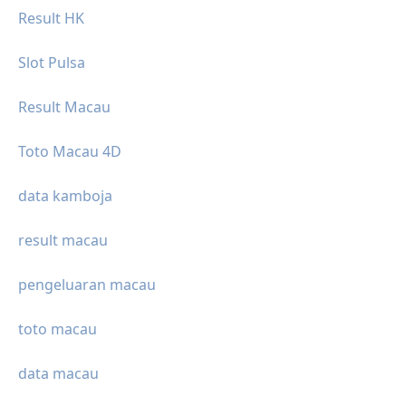
Result HK
Slot Pulsa
Result Macau
Toto Macau 4D
data kamboja
result macau
pengeluaran macau
toto macau
data macau