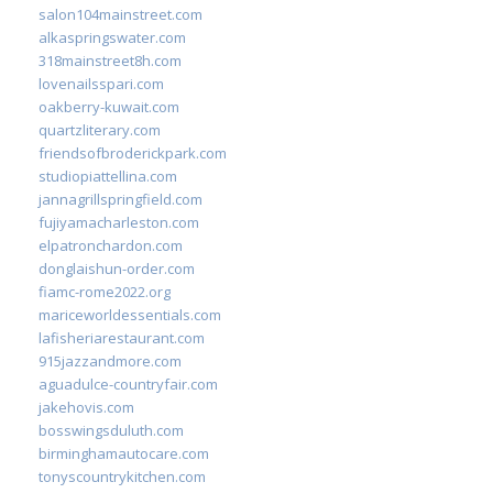
salon104mainstreet.com
alkaspringswater.com
318mainstreet8h.com
lovenailsspari.com
oakberry-kuwait.com
quartzliterary.com
friendsofbroderickpark.com
studiopiattellina.com
jannagrillspringfield.com
fujiyamacharleston.com
elpatronchardon.com
donglaishun-order.com
fiamc-rome2022.org
mariceworldessentials.com
lafisheriarestaurant.com
915jazzandmore.com
aguadulce-countryfair.com
jakehovis.com
bosswingsduluth.com
birminghamautocare.com
tonyscountrykitchen.com