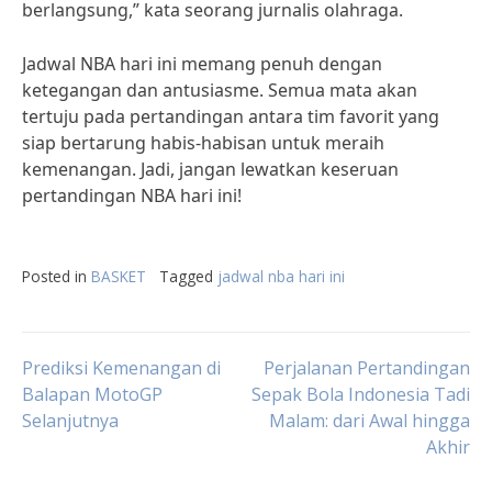
berlangsung,” kata seorang jurnalis olahraga.
Jadwal NBA hari ini memang penuh dengan
ketegangan dan antusiasme. Semua mata akan
tertuju pada pertandingan antara tim favorit yang
siap bertarung habis-habisan untuk meraih
kemenangan. Jadi, jangan lewatkan keseruan
pertandingan NBA hari ini!
Posted in
BASKET
Tagged
jadwal nba hari ini
Post
Prediksi Kemenangan di
Perjalanan Pertandingan
Balapan MotoGP
Sepak Bola Indonesia Tadi
Selanjutnya
Malam: dari Awal hingga
navigation
Akhir