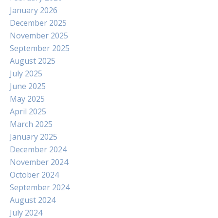
January 2026
December 2025
November 2025
September 2025
August 2025
July 2025
June 2025
May 2025
April 2025
March 2025
January 2025
December 2024
November 2024
October 2024
September 2024
August 2024
July 2024