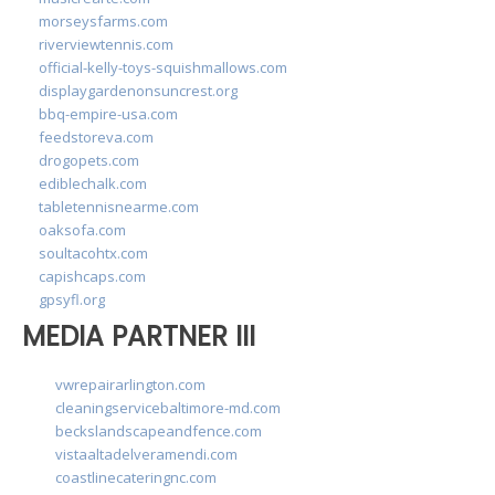
morseysfarms.com
riverviewtennis.com
official-kelly-toys-squishmallows.com
displaygardenonsuncrest.org
bbq-empire-usa.com
feedstoreva.com
drogopets.com
ediblechalk.com
tabletennisnearme.com
oaksofa.com
soultacohtx.com
capishcaps.com
gpsyfl.org
MEDIA PARTNER III
vwrepairarlington.com
cleaningservicebaltimore-md.com
beckslandscapeandfence.com
vistaaltadelveramendi.com
coastlinecateringnc.com