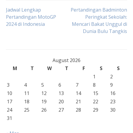
Post
Jadwal Lengkap
Pertandingan Badminton
Pertandingan MotoGP
Peringkat Sekolah:
2024 di Indonesia
Mencari Bakat Unggul di
navigation
Dunia Bulu Tangkis
August 2026
M
T
W
T
F
S
S
1
2
3
4
5
6
7
8
9
10
11
12
13
14
15
16
17
18
19
20
21
22
23
24
25
26
27
28
29
30
31