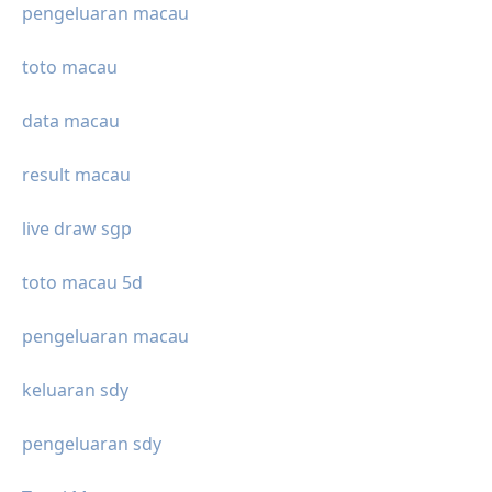
pengeluaran macau
toto macau
data macau
result macau
live draw sgp
toto macau 5d
pengeluaran macau
keluaran sdy
pengeluaran sdy