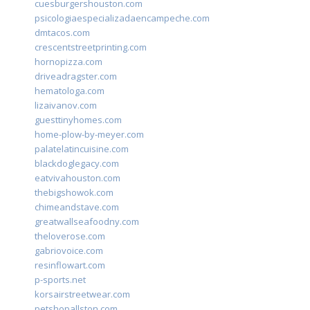
cuesburgershouston.com
psicologiaespecializadaencampeche.com
dmtacos.com
crescentstreetprinting.com
hornopizza.com
driveadragster.com
hematologa.com
lizaivanov.com
guesttinyhomes.com
home-plow-by-meyer.com
palatelatincuisine.com
blackdoglegacy.com
eatvivahouston.com
thebigshowok.com
chimeandstave.com
greatwallseafoodny.com
theloverose.com
gabriovoice.com
resinflowart.com
p-sports.net
korsairstreetwear.com
petshopallston.com