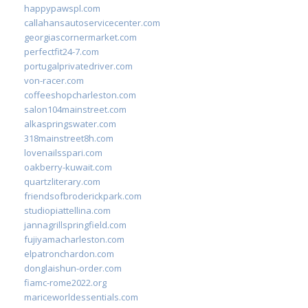
happypawspl.com
callahansautoservicecenter.com
georgiascornermarket.com
perfectfit24-7.com
portugalprivatedriver.com
von-racer.com
coffeeshopcharleston.com
salon104mainstreet.com
alkaspringswater.com
318mainstreet8h.com
lovenailsspari.com
oakberry-kuwait.com
quartzliterary.com
friendsofbroderickpark.com
studiopiattellina.com
jannagrillspringfield.com
fujiyamacharleston.com
elpatronchardon.com
donglaishun-order.com
fiamc-rome2022.org
mariceworldessentials.com