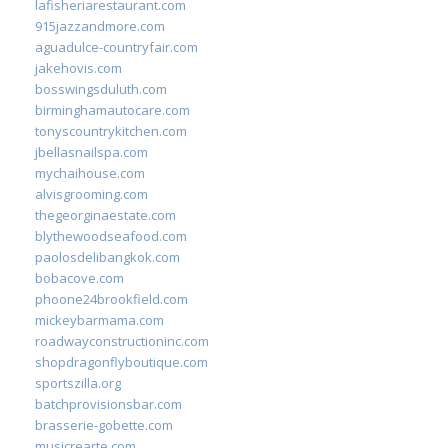
lafisheriarestaurant.com
915jazzandmore.com
aguadulce-countryfair.com
jakehovis.com
bosswingsduluth.com
birminghamautocare.com
tonyscountrykitchen.com
jbellasnailspa.com
mychaihouse.com
alvisgrooming.com
thegeorginaestate.com
blythewoodseafood.com
paolosdelibangkok.com
bobacove.com
phoone24brookfield.com
mickeybarmama.com
roadwayconstructioninc.com
shopdragonflyboutique.com
sportszilla.org
batchprovisionsbar.com
brasserie-gobette.com
musicrearte.com