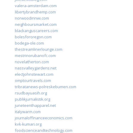
valera-amsterdam.com
libertybrandhemp.com
norwoodinnwi.com
neighboursmarket.com
blackanguscareers.com
bolesfororegon.com
bodega-ole.com
thestreamlinerlounge.com
mestrinorubanofc.com
novelatherton.com
nassvalleygardens.net
electjohnstewart.com
omptourtravels.com
tribratanews-polreskebumen.com
rsudbayuasih.org
publikjurnalistik.org
juneteenthapparel.net
italywarm.com
journaloffinanceeconomics.com
kvk-kumari.org
foodscienceandtechnology.com