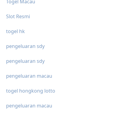
Togel Macau
Slot Resmi
togel hk
pengeluaran sdy
pengeluaran sdy
pengeluaran macau
togel hongkong lotto
pengeluaran macau