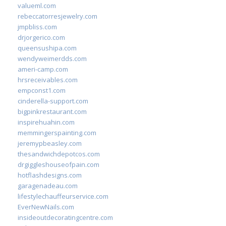
valueml.com
rebeccatorresjewelry.com
jmpbliss.com
drjorgerico.com
queensushipa.com
wendyweimerdds.com
ameri-camp.com
hrsreceivables.com
empconst1.com
cinderella-support.com
bigpinkrestaurant.com
inspirehuahin.com
memmingerspainting.com
jeremypbeasley.com
thesandwichdepotcos.com
drgiggleshouseofpain.com
hotflashdesigns.com
garagenadeau.com
lifestylechauffeurservice.com
EverNewNails.com
insideoutdecoratingcentre.com