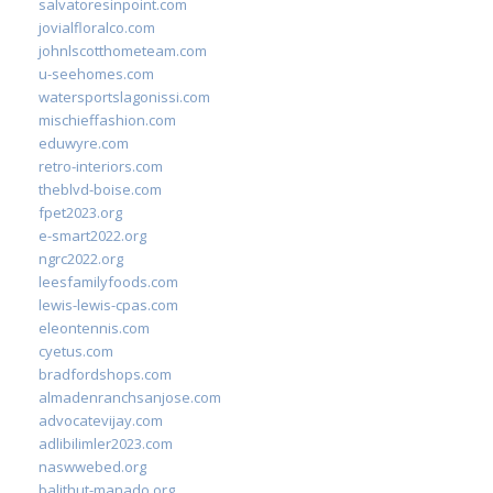
salvatoresinpoint.com
jovialfloralco.com
johnlscotthometeam.com
u-seehomes.com
watersportslagonissi.com
mischieffashion.com
eduwyre.com
retro-interiors.com
theblvd-boise.com
fpet2023.org
e-smart2022.org
ngrc2022.org
leesfamilyfoods.com
lewis-lewis-cpas.com
eleontennis.com
cyetus.com
bradfordshops.com
almadenranchsanjose.com
advocatevijay.com
adlibilimler2023.com
naswwebed.org
balithut-manado.org