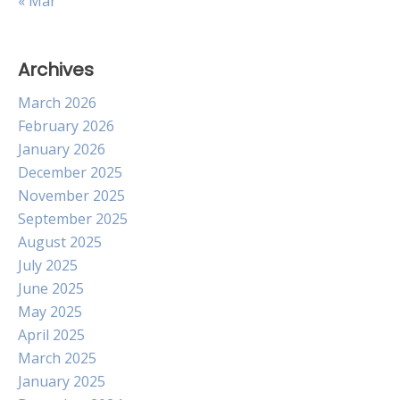
« Mar
Archives
March 2026
February 2026
January 2026
December 2025
November 2025
September 2025
August 2025
July 2025
June 2025
May 2025
April 2025
March 2025
January 2025