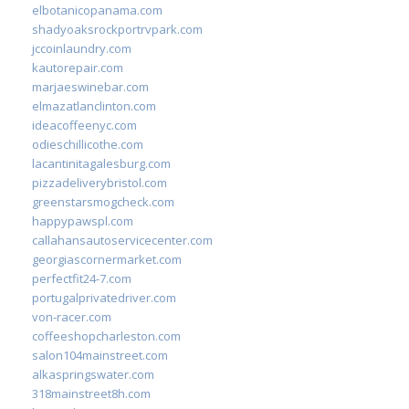
elbotanicopanama.com
shadyoaksrockportrvpark.com
jccoinlaundry.com
kautorepair.com
marjaeswinebar.com
elmazatlanclinton.com
ideacoffeenyc.com
odieschillicothe.com
lacantinitagalesburg.com
pizzadeliverybristol.com
greenstarsmogcheck.com
happypawspl.com
callahansautoservicecenter.com
georgiascornermarket.com
perfectfit24-7.com
portugalprivatedriver.com
von-racer.com
coffeeshopcharleston.com
salon104mainstreet.com
alkaspringswater.com
318mainstreet8h.com