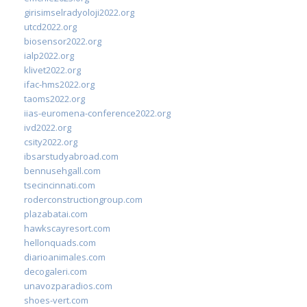
girisimselradyoloji2022.org
utcd2022.org
biosensor2022.org
ialp2022.org
klivet2022.org
ifac-hms2022.org
taoms2022.org
iias-euromena-conference2022.org
ivd2022.org
csity2022.org
ibsarstudyabroad.com
bennusehgall.com
tsecincinnati.com
roderconstructiongroup.com
plazabatai.com
hawkscayresort.com
hellonquads.com
diarioanimales.com
decogaleri.com
unavozparadios.com
shoes-vert.com