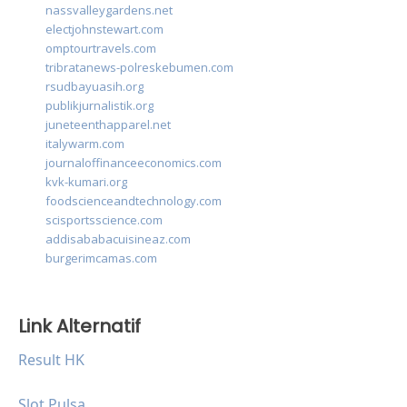
nassvalleygardens.net
electjohnstewart.com
omptourtravels.com
tribratanews-polreskebumen.com
rsudbayuasih.org
publikjurnalistik.org
juneteenthapparel.net
italywarm.com
journaloffinanceeconomics.com
kvk-kumari.org
foodscienceandtechnology.com
scisportsscience.com
addisababacuisineaz.com
burgerimcamas.com
Link Alternatif
Result HK
Slot Pulsa