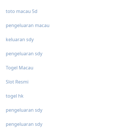
toto macau 5d
pengeluaran macau
keluaran sdy
pengeluaran sdy
Togel Macau
Slot Resmi
togel hk
pengeluaran sdy
pengeluaran sdy