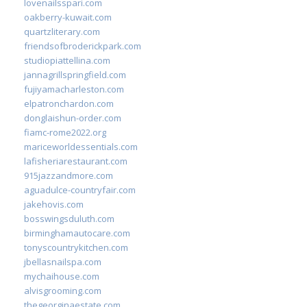
lovenailsspari.com
oakberry-kuwait.com
quartzliterary.com
friendsofbroderickpark.com
studiopiattellina.com
jannagrillspringfield.com
fujiyamacharleston.com
elpatronchardon.com
donglaishun-order.com
fiamc-rome2022.org
mariceworldessentials.com
lafisheriarestaurant.com
915jazzandmore.com
aguadulce-countryfair.com
jakehovis.com
bosswingsduluth.com
birminghamautocare.com
tonyscountrykitchen.com
jbellasnailspa.com
mychaihouse.com
alvisgrooming.com
thegeorginaestate.com