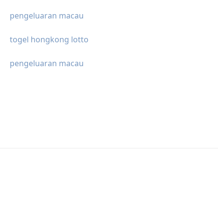
pengeluaran macau
togel hongkong lotto
pengeluaran macau