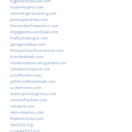
bigpinkrestaurant.com
inspirehuahin.com
memmingerspainting.com
jeremypbeasley.com
thesandwichdepotcos.com
drgiggleshouseofpain.com
hotflashdesigns.com
garagenadeau.com
lifestylechauffeurservice.com
EverNewNails.com
insideoutdecoratingcentre.com
salvatoresinpoint.com
jovialfloralco.com
johnlscotthometeam.com
u-seehomes.com
watersportslagonissi.com
mischieffashion.com
eduwyre.com
retro-interiors.com
theblvd-boise.com
fpet2023.org
e-smart2022.org