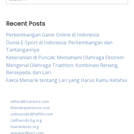
for:
Recent Posts
Perkembangan Game Online di Indonesia
Dunia E-Sport di Indonesia: Perkembangan dan
Tantangannya
Keberanian di Puncak: Memahami Olahraga Ekstrem
Mengenal Olahraga Triathlon: Kombinasi Renang,
Bersepeda, dan Lari
Fakta Menarik tentang Lari yang Harus Kamu Ketahui
okhealthcareers.com
theintexperience.com
unboundedthefilm.com
catfriends-bg.org
marianlives.org
waywardtees.com