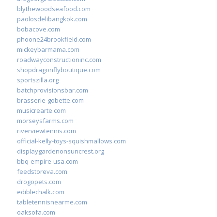
blythewoodseafood.com
paolosdelibangkok.com
bobacove.com
phoone24brookfield.com
mickeybarmama.com
roadwayconstructioninc.com
shopdragonflyboutique.com
sportszilla.org
batchprovisionsbar.com
brasserie-gobette.com
musicrearte.com
morseysfarms.com
riverviewtennis.com
official-kelly-toys-squishmallows.com
displaygardenonsuncrest.org
bbq-empire-usa.com
feedstoreva.com
drogopets.com
ediblechalk.com
tabletennisnearme.com
oaksofa.com