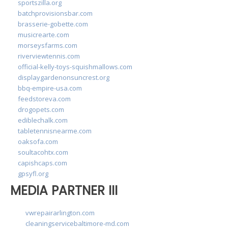
sportszilla.org
batchprovisionsbar.com
brasserie-gobette.com
musicrearte.com
morseysfarms.com
riverviewtennis.com
official-kelly-toys-squishmallows.com
displaygardenonsuncrest.org
bbq-empire-usa.com
feedstoreva.com
drogopets.com
ediblechalk.com
tabletennisnearme.com
oaksofa.com
soultacohtx.com
capishcaps.com
gpsyfl.org
MEDIA PARTNER III
vwrepairarlington.com
cleaningservicebaltimore-md.com