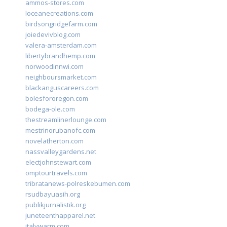
ammos-stores.com
loceanecreations.com
birdsongridgefarm.com
joiedevivblog.com
valera-amsterdam.com
libertybrandhemp.com
norwoodinnwi.com
neighboursmarket.com
blackanguscareers.com
bolesfororegon.com
bodega-ole.com
thestreamlinerlounge.com
mestrinorubanofc.com
novelatherton.com
nassvalleygardens.net
electjohnstewart.com
omptourtravels.com
tribratanews-polreskebumen.com
rsudbayuasih.org
publikjurnalistik.org
juneteenthapparel.net
italywarm.com