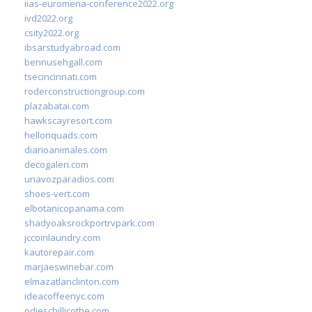
iias-euromena-conference2022.org
ivd2022.org
csity2022.org
ibsarstudyabroad.com
bennusehgall.com
tsecincinnati.com
roderconstructiongroup.com
plazabatai.com
hawkscayresort.com
hellonquads.com
diarioanimales.com
decogaleri.com
unavozparadios.com
shoes-vert.com
elbotanicopanama.com
shadyoaksrockportrvpark.com
jccoinlaundry.com
kautorepair.com
marjaeswinebar.com
elmazatlanclinton.com
ideacoffeenyc.com
odieschillicothe.com