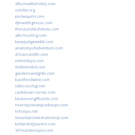
allisonwillisholley.com
solslite.org
portwayinn.com
djmaddogmusic.com
thesoundarchitects.com
allin1roofing.com
keepjudgewebb.com
anatomyofadventure.com
drivancastillo.com
cmmedspa.com
midletontkd.com
gardensandgrills.com
basilfoodwine.com
nikko-tochigi.net
caribbean-corner.com
bluemoongiftcards.com
rivercitysteampunkexpo.com
kchoops.net
mountainsideskateshop.com
kirtlandcitytavern.com
301nutritionspot.com