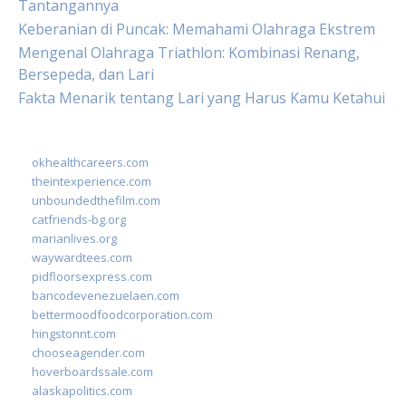
Tantangannya
Keberanian di Puncak: Memahami Olahraga Ekstrem
Mengenal Olahraga Triathlon: Kombinasi Renang,
Bersepeda, dan Lari
Fakta Menarik tentang Lari yang Harus Kamu Ketahui
okhealthcareers.com
theintexperience.com
unboundedthefilm.com
catfriends-bg.org
marianlives.org
waywardtees.com
pidfloorsexpress.com
bancodevenezuelaen.com
bettermoodfoodcorporation.com
hingstonnt.com
chooseagender.com
hoverboardssale.com
alaskapolitics.com