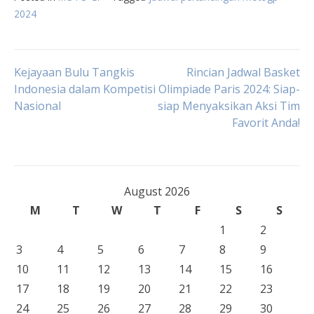
2024
Post
Kejayaan Bulu Tangkis
Rincian Jadwal Basket
Indonesia dalam Kompetisi
Olimpiade Paris 2024: Siap-
Nasional
siap Menyaksikan Aksi Tim
navigation
Favorit Anda!
August 2026
M
T
W
T
F
S
S
1
2
3
4
5
6
7
8
9
10
11
12
13
14
15
16
17
18
19
20
21
22
23
24
25
26
27
28
29
30