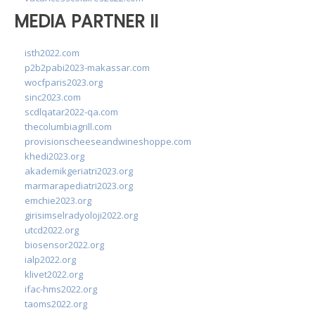
MEDIA PARTNER II
isth2022.com
p2b2pabi2023-makassar.com
wocfparis2023.org
sinc2023.com
scdlqatar2022-qa.com
thecolumbiagrill.com
provisionscheeseandwineshoppe.com
khedi2023.org
akademikgeriatri2023.org
marmarapediatri2023.org
emchie2023.org
girisimselradyoloji2022.org
utcd2022.org
biosensor2022.org
ialp2022.org
klivet2022.org
ifac-hms2022.org
taoms2022.org