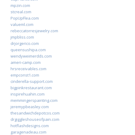
mpzin.com
stcreal.com
PopUpFlea.com
valueml.com
rebeccatorresjewelry.com
jmpbliss.com
drjorgerico.com
queensushipa.com
wendyweimerdds.com
ameri-camp.com
hrsreceivables.com
empconst1.com
cinderella-support.com
bigpinkrestaurant.com
inspirehuahin.com
memmingerspainting.com
jeremypbeasley.com
thesandwichdepotcos.com
drgiggleshouseofpain.com
hotflashdesigns.com
garagenadeau.com