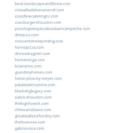
beckslandscapeandfence.com
vistaaltadelveramendi.com
coastlinecateringnc.com
cuesburgershouston.com
psicologiaespecializadaencampeche.com
dmtacos.com
crescentstreetprinting.com
hornopizza.com
driveadragster.com
hematologa.com
lizaivanov.com
guesttinyhomes.com
home-plow-by-meyer.com
palatelatincuisine.com
blackdoglegacy.com
eatvivahouston.com
thebigshowok.com
chimeandstave.com
greatwallseafoodny.com
theloverose.com
gabriovoice.com