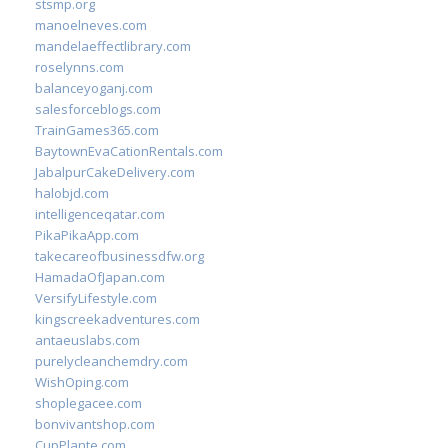
stsmp.org
manoelneves.com
mandelaeffectlibrary.com
roselynns.com
balanceyoganj.com
salesforceblogs.com
TrainGames365.com
BaytownEvaCationRentals.com
JabalpurCakeDelivery.com
halobjd.com
intelligenceqatar.com
PikaPikaApp.com
takecareofbusinessdfw.org
HamadaOfJapan.com
VersifyLifestyle.com
kingscreekadventures.com
antaeuslabs.com
purelycleanchemdry.com
WishOping.com
shoplegacee.com
bonvivantshop.com
CupPlante.com