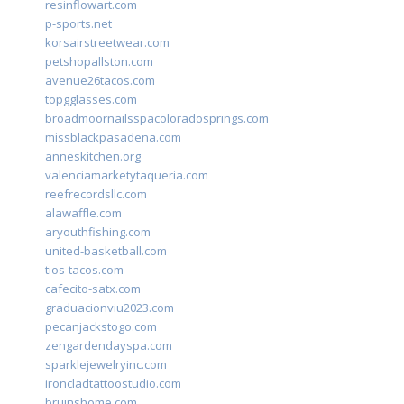
resinflowart.com
p-sports.net
korsairstreetwear.com
petshopallston.com
avenue26tacos.com
topgglasses.com
broadmoornailsspacoloradosprings.com
missblackpasadena.com
anneskitchen.org
valenciamarketytaqueria.com
reefrecordsllc.com
alawaffle.com
aryouthfishing.com
united-basketball.com
tios-tacos.com
cafecito-satx.com
graduacionviu2023.com
pecanjackstogo.com
zengardendayspa.com
sparklejewelryinc.com
ironcladtattoostudio.com
bruinshome.com