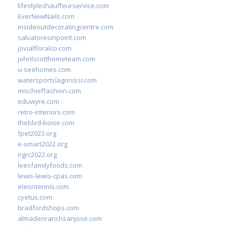
lifestylechauffeurservice.com
EverNewNails.com
insideoutdecoratingcentre.com
salvatoresinpoint.com
jovialfloralco.com
johnlscotthometeam.com
u-seehomes.com
watersportslagonissi.com
mischieffashion.com
eduwyre.com
retro-interiors.com
theblvd-boise.com
fpet2023.org
e-smart2022.org
ngrc2022.org
leesfamilyfoods.com
lewis-lewis-cpas.com
eleontennis.com
cyetus.com
bradfordshops.com
almadenranchsanjose.com