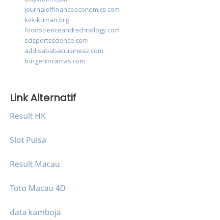
journaloffinanceeconomics.com
kvk-kumari.org
foodscienceandtechnology.com
scisportsscience.com
addisababacuisineaz.com
burgerimcamas.com
Link Alternatif
Result HK
Slot Pulsa
Result Macau
Toto Macau 4D
data kamboja