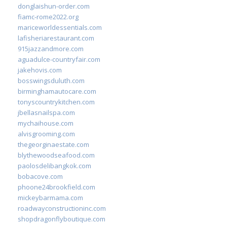
donglaishun-order.com
fiamc-rome2022.org
mariceworldessentials.com
lafisheriarestaurant.com
915jazzandmore.com
aguadulce-countryfair.com
jakehovis.com
bosswingsduluth.com
birminghamautocare.com
tonyscountrykitchen.com
jbellasnailspa.com
mychaihouse.com
alvisgrooming.com
thegeorginaestate.com
blythewoodseafood.com
paolosdelibangkok.com
bobacove.com
phoone24brookfield.com
mickeybarmama.com
roadwayconstructioninc.com
shopdragonflyboutique.com