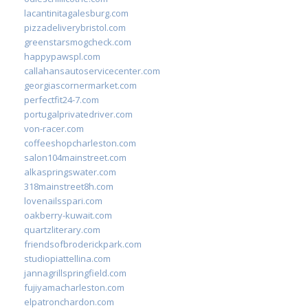
lacantinitagalesburg.com
pizzadeliverybristol.com
greenstarsmogcheck.com
happypawspl.com
callahansautoservicecenter.com
georgiascornermarket.com
perfectfit24-7.com
portugalprivatedriver.com
von-racer.com
coffeeshopcharleston.com
salon104mainstreet.com
alkaspringswater.com
318mainstreet8h.com
lovenailsspari.com
oakberry-kuwait.com
quartzliterary.com
friendsofbroderickpark.com
studiopiattellina.com
jannagrillspringfield.com
fujiyamacharleston.com
elpatronchardon.com