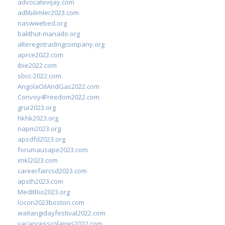
advocatevijay.com
adlibilimler2023.com
naswwebed.org
balithut-manado.org
alteregotradingcompany.org
aprce2022.com
ibie2022.com
sbcc-2022.com
AngolaOilAndGas2022.com
Convoy4Freedom2022.com
grur2023.org
hkhk2023.org
napm2023.org
apsdfd2023.org
forumausape2023.com
imkl2023.com
careerfaircsd2023.com
apsth2023.com
MedItRio2023.org
lcicon2023boston.com
waitangidayfestival2022.com
vacancesscolaires2022.com