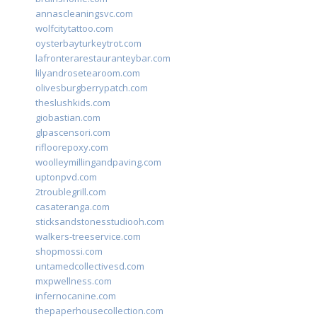
annascleaningsvc.com
wolfcitytattoo.com
oysterbayturkeytrot.com
lafronterarestauranteybar.com
lilyandrosetearoom.com
olivesburgberrypatch.com
theslushkids.com
giobastian.com
glpascensori.com
rifloorepoxy.com
woolleymillingandpaving.com
uptonpvd.com
2troublegrill.com
casateranga.com
sticksandstonesstudiooh.com
walkers-treeservice.com
shopmossi.com
untamedcollectivesd.com
mxpwellness.com
infernocanine.com
thepaperhousecollection.com