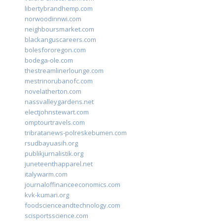
libertybrandhemp.com
norwoodinnwi.com
neighboursmarket.com
blackanguscareers.com
bolesfororegon.com
bodega-ole.com
thestreamlinerlounge.com
mestrinorubanofc.com
novelatherton.com
nassvalleygardens.net
electjohnstewart.com
omptourtravels.com
tribratanews-polreskebumen.com
rsudbayuasih.org
publikjurnalistik.org
juneteenthapparel.net
italywarm.com
journaloffinanceeconomics.com
kvk-kumari.org
foodscienceandtechnology.com
scisportsscience.com