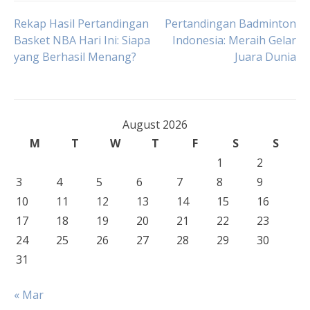
Post
Rekap Hasil Pertandingan
Pertandingan Badminton
Basket NBA Hari Ini: Siapa
Indonesia: Meraih Gelar
yang Berhasil Menang?
Juara Dunia
navigation
August 2026
M
T
W
T
F
S
S
1
2
3
4
5
6
7
8
9
10
11
12
13
14
15
16
17
18
19
20
21
22
23
24
25
26
27
28
29
30
31
« Mar