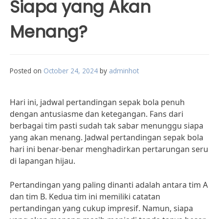
Siapa yang Akan
Menang?
Posted on
October 24, 2024
by
adminhot
Hari ini, jadwal pertandingan sepak bola penuh
dengan antusiasme dan ketegangan. Fans dari
berbagai tim pasti sudah tak sabar menunggu siapa
yang akan menang. Jadwal pertandingan sepak bola
hari ini benar-benar menghadirkan pertarungan seru
di lapangan hijau.
Pertandingan yang paling dinanti adalah antara tim A
dan tim B. Kedua tim ini memiliki catatan
pertandingan yang cukup impresif. Namun, siapa