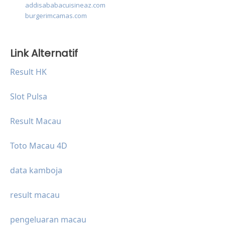
addisababacuisineaz.com
burgerimcamas.com
Link Alternatif
Result HK
Slot Pulsa
Result Macau
Toto Macau 4D
data kamboja
result macau
pengeluaran macau