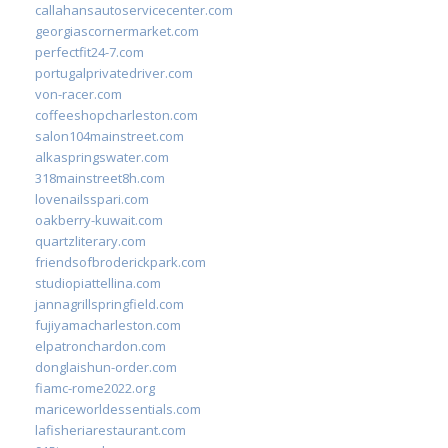
callahansautoservicecenter.com
georgiascornermarket.com
perfectfit24-7.com
portugalprivatedriver.com
von-racer.com
coffeeshopcharleston.com
salon104mainstreet.com
alkaspringswater.com
318mainstreet8h.com
lovenailsspari.com
oakberry-kuwait.com
quartzliterary.com
friendsofbroderickpark.com
studiopiattellina.com
jannagrillspringfield.com
fujiyamacharleston.com
elpatronchardon.com
donglaishun-order.com
fiamc-rome2022.org
mariceworldessentials.com
lafisheriarestaurant.com