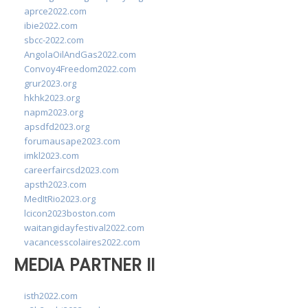
aprce2022.com
ibie2022.com
sbcc-2022.com
AngolaOilAndGas2022.com
Convoy4Freedom2022.com
grur2023.org
hkhk2023.org
napm2023.org
apsdfd2023.org
forumausape2023.com
imkl2023.com
careerfaircsd2023.com
apsth2023.com
MedItRio2023.org
lcicon2023boston.com
waitangidayfestival2022.com
vacancesscolaires2022.com
MEDIA PARTNER II
isth2022.com