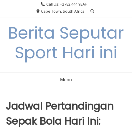
Skip
Call Us: +2782 444 YEAH
to
Cape Town, South Africa
content
Berita Seputar
Sport Hari ini
Menu
Jadwal Pertandingan
Sepak Bola Hari Ini: