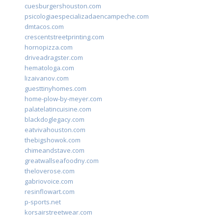
cuesburgershouston.com
psicologiaespecializadaencampeche.com
dmtacos.com
crescentstreetprinting.com
hornopizza.com
driveadragster.com
hematologa.com
lizaivanov.com
guesttinyhomes.com
home-plow-by-meyer.com
palatelatincuisine.com
blackdoglegacy.com
eatvivahouston.com
thebigshowok.com
chimeandstave.com
greatwallseafoodny.com
theloverose.com
gabriovoice.com
resinflowart.com
p-sports.net
korsairstreetwear.com