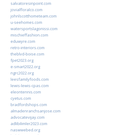
salvatoresinpoint.com
jovialfloralco.com
johnlscotthometeam.com
u-seehomes.com
watersportslagonissi.com
mischieffashion.com
eduwyre.com
retro-interiors.com
theblvd-boise.com
fpet2023.org
e-smart2022.org
ngrc2022.org
leesfamilyfoods.com
lewis-lewis-cpas.com
eleontennis.com
cyetus.com
bradfordshops.com
almadenranchsanjose.com
advocatevijay.com
adlibilimler2023.com
naswwebed.org