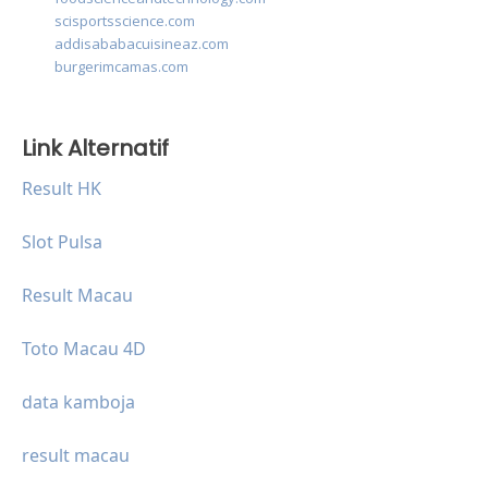
scisportsscience.com
addisababacuisineaz.com
burgerimcamas.com
Link Alternatif
Result HK
Slot Pulsa
Result Macau
Toto Macau 4D
data kamboja
result macau