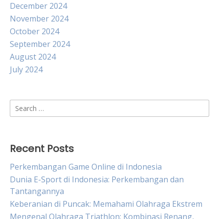
December 2024
November 2024
October 2024
September 2024
August 2024
July 2024
Search
for:
Recent Posts
Perkembangan Game Online di Indonesia
Dunia E-Sport di Indonesia: Perkembangan dan
Tantangannya
Keberanian di Puncak: Memahami Olahraga Ekstrem
Mengenal Olahraga Triathlon: Kombinasi Renang,