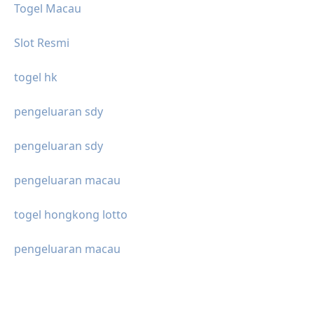
Togel Macau
Slot Resmi
togel hk
pengeluaran sdy
pengeluaran sdy
pengeluaran macau
togel hongkong lotto
pengeluaran macau