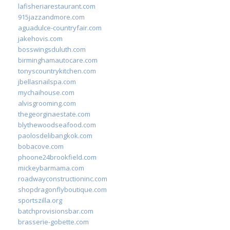
lafisheriarestaurant.com
915jazzandmore.com
aguadulce-countryfair.com
jakehovis.com
bosswingsduluth.com
birminghamautocare.com
tonyscountrykitchen.com
jbellasnailspa.com
mychaihouse.com
alvisgrooming.com
thegeorginaestate.com
blythewoodseafood.com
paolosdelibangkok.com
bobacove.com
phoone24brookfield.com
mickeybarmama.com
roadwayconstructioninc.com
shopdragonflyboutique.com
sportszilla.org
batchprovisionsbar.com
brasserie-gobette.com