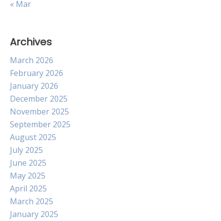
« Mar
Archives
March 2026
February 2026
January 2026
December 2025
November 2025
September 2025
August 2025
July 2025
June 2025
May 2025
April 2025
March 2025
January 2025