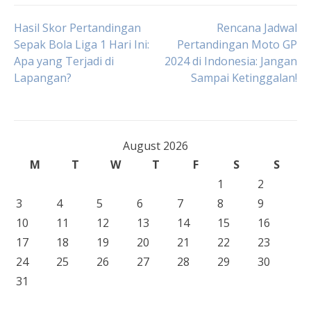
Post
Hasil Skor Pertandingan
Rencana Jadwal
Sepak Bola Liga 1 Hari Ini:
Pertandingan Moto GP
Apa yang Terjadi di
2024 di Indonesia: Jangan
navigation
Lapangan?
Sampai Ketinggalan!
August 2026
M
T
W
T
F
S
S
1
2
3
4
5
6
7
8
9
10
11
12
13
14
15
16
17
18
19
20
21
22
23
24
25
26
27
28
29
30
31