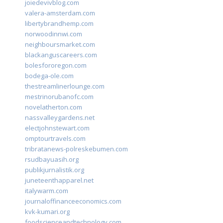
joiedevivblog.com
valera-amsterdam.com
libertybrandhemp.com
norwoodinnwi.com
neighboursmarket.com
blackanguscareers.com
bolesfororegon.com
bodega-ole.com
thestreamlinerlounge.com
mestrinorubanofc.com
novelatherton.com
nassvalleygardens.net
electjohnstewart.com
omptourtravels.com
tribratanews-polreskebumen.com
rsudbayuasih.org
publikjurnalistik.org
juneteenthapparel.net
italywarm.com
journaloffinanceeconomics.com
kvk-kumari.org
foodscienceandtechnology.com