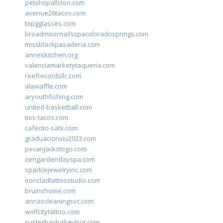
petshopallston.com
avenue26tacos.com
topgglasses.com
broadmoornailsspacoloradosprings.com
missblackpasadena.com
anneskitchen.org
valenciamarketytaqueria.com
reefrecordsllc.com
alawaffle.com
aryouthfishing.com
united-basketball.com
tios-tacos.com
cafecito-satx.com
graduacionviu2023.com
pecanjackstogo.com
zengardendayspa.com
sparklejewelryinc.com
ironcladtattoostudio.com
bruinshome.com
annascleaningsvc.com
wolfcitytattoo.com
oysterbayturkeytrot.com