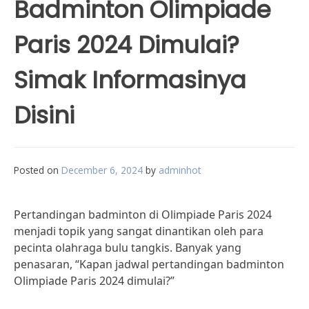
Badminton Olimpiade
Paris 2024 Dimulai?
Simak Informasinya
Disini
Posted on
December 6, 2024
by
adminhot
Pertandingan badminton di Olimpiade Paris 2024
menjadi topik yang sangat dinantikan oleh para
pecinta olahraga bulu tangkis. Banyak yang
penasaran, “Kapan jadwal pertandingan badminton
Olimpiade Paris 2024 dimulai?”