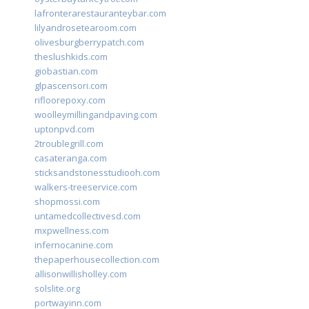
lafronterarestauranteybar.com
lilyandrosetearoom.com
olivesburgberrypatch.com
theslushkids.com
giobastian.com
glpascensori.com
rifloorepoxy.com
woolleymillingandpaving.com
uptonpvd.com
2troublegrill.com
casateranga.com
sticksandstonesstudiooh.com
walkers-treeservice.com
shopmossi.com
untamedcollectivesd.com
mxpwellness.com
infernocanine.com
thepaperhousecollection.com
allisonwillisholley.com
solslite.org
portwayinn.com