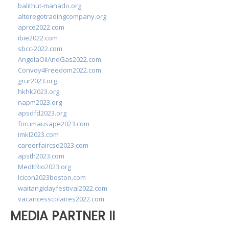
balithut-manado.org
alteregotradingcompany.org
aprce2022.com
ibie2022.com
sbcc-2022.com
AngolaOilAndGas2022.com
Convoy4Freedom2022.com
grur2023.org
hkhk2023.org
napm2023.org
apsdfd2023.org
forumausape2023.com
imkl2023.com
careerfaircsd2023.com
apsth2023.com
MedItRio2023.org
lcicon2023boston.com
waitangidayfestival2022.com
vacancesscolaires2022.com
MEDIA PARTNER II