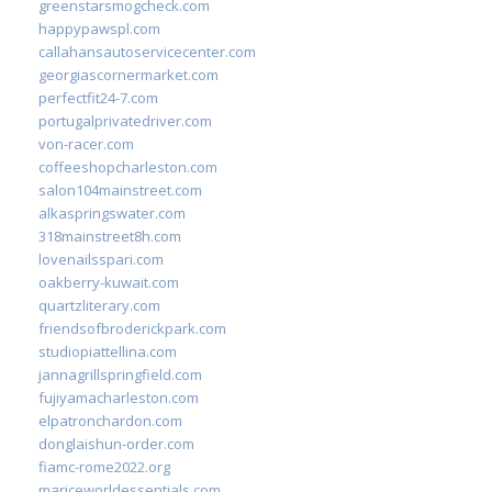
greenstarsmogcheck.com
happypawspl.com
callahansautoservicecenter.com
georgiascornermarket.com
perfectfit24-7.com
portugalprivatedriver.com
von-racer.com
coffeeshopcharleston.com
salon104mainstreet.com
alkaspringswater.com
318mainstreet8h.com
lovenailsspari.com
oakberry-kuwait.com
quartzliterary.com
friendsofbroderickpark.com
studiopiattellina.com
jannagrillspringfield.com
fujiyamacharleston.com
elpatronchardon.com
donglaishun-order.com
fiamc-rome2022.org
mariceworldessentials.com