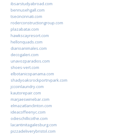
ibsarstudyabroad.com
bennusehgall.com
tsecincinnati.com
roderconstructiongroup.com
plazabatai.com
hawkscayresort.com
hellonquads.com
diarioanimales.com
decogaleri.com
unavozparadios.com
shoes-vert.com
elbotanicopanama.com
shadyoaksrockportrvpark.com
jccoinlaundry.com
kautorepair.com
marjaeswinebar.com
elmazatlanclinton.com
ideacoffeenyc.com
odieschillicothe.com
lacantinitagalesburg.com
pizzadeliverybristol.com