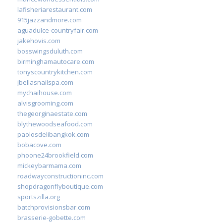
lafisheriarestaurant.com
915jazzandmore.com
aguadulce-countryfair.com
jakehovis.com
bosswingsduluth.com
birminghamautocare.com
tonyscountrykitchen.com
jbellasnailspa.com
mychaihouse.com
alvisgrooming.com
thegeorginaestate.com
blythewoodseafood.com
paolosdelibangkok.com
bobacove.com
phoone24brookfield.com
mickeybarmama.com
roadwayconstructioninc.com
shopdragonflyboutique.com
sportszilla.org
batchprovisionsbar.com
brasserie-gobette.com