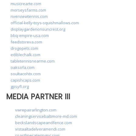
musicrearte.com
morseysfarms.com
riverviewtennis.com
official-kelly-toys-squishmallows.com
displaygardenonsuncrest.org
bbq-empire-usa.com
feedstoreva.com
drogopets.com
ediblechalk.com
tabletennisnearme.com
oaksofa.com
soultacohtx.com
capishcaps.com
gpsyfl.org
MEDIA PARTNER III
vwrepairarlington.com
cleaningservicebaltimore-md.com
beckslandscapeandfence.com
vistaaltadelveramendi.com
coastlinecateringnc.com