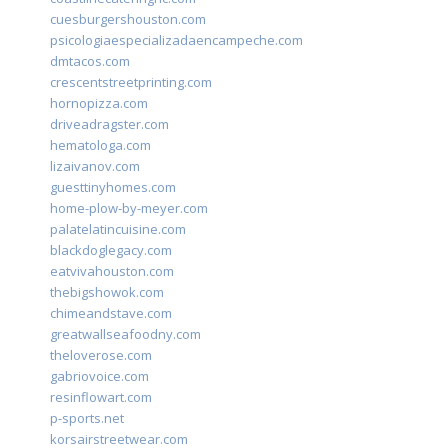
cuesburgershouston.com
psicologiaespecializadaencampeche.com
dmtacos.com
crescentstreetprinting.com
hornopizza.com
driveadragster.com
hematologa.com
lizaivanov.com
guesttinyhomes.com
home-plow-by-meyer.com
palatelatincuisine.com
blackdoglegacy.com
eatvivahouston.com
thebigshowok.com
chimeandstave.com
greatwallseafoodny.com
theloverose.com
gabriovoice.com
resinflowart.com
p-sports.net
korsairstreetwear.com