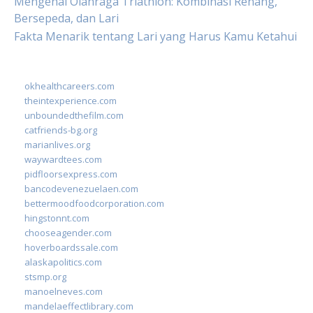
Mengenal Olahraga Triathlon: Kombinasi Renang,
Bersepeda, dan Lari
Fakta Menarik tentang Lari yang Harus Kamu Ketahui
okhealthcareers.com
theintexperience.com
unboundedthefilm.com
catfriends-bg.org
marianlives.org
waywardtees.com
pidfloorsexpress.com
bancodevenezuelaen.com
bettermoodfoodcorporation.com
hingstonnt.com
chooseagender.com
hoverboardssale.com
alaskapolitics.com
stsmp.org
manoelneves.com
mandelaeffectlibrary.com