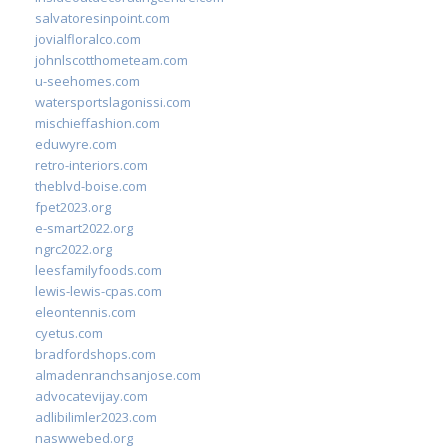
salvatoresinpoint.com
jovialfloralco.com
johnlscotthometeam.com
u-seehomes.com
watersportslagonissi.com
mischieffashion.com
eduwyre.com
retro-interiors.com
theblvd-boise.com
fpet2023.org
e-smart2022.org
ngrc2022.org
leesfamilyfoods.com
lewis-lewis-cpas.com
eleontennis.com
cyetus.com
bradfordshops.com
almadenranchsanjose.com
advocatevijay.com
adlibilimler2023.com
naswwebed.org