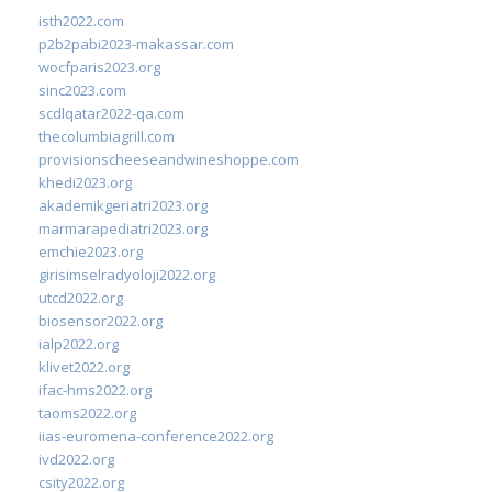
isth2022.com
p2b2pabi2023-makassar.com
wocfparis2023.org
sinc2023.com
scdlqatar2022-qa.com
thecolumbiagrill.com
provisionscheeseandwineshoppe.com
khedi2023.org
akademikgeriatri2023.org
marmarapediatri2023.org
emchie2023.org
girisimselradyoloji2022.org
utcd2022.org
biosensor2022.org
ialp2022.org
klivet2022.org
ifac-hms2022.org
taoms2022.org
iias-euromena-conference2022.org
ivd2022.org
csity2022.org