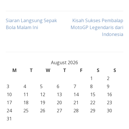
Post
Siaran Langsung Sepak
Kisah Sukses Pembalap
Bola Malam Ini
MotoGP Legendaris dari
Indonesia
navigation
August 2026
M
T
W
T
F
S
S
1
2
3
4
5
6
7
8
9
10
11
12
13
14
15
16
17
18
19
20
21
22
23
24
25
26
27
28
29
30
31