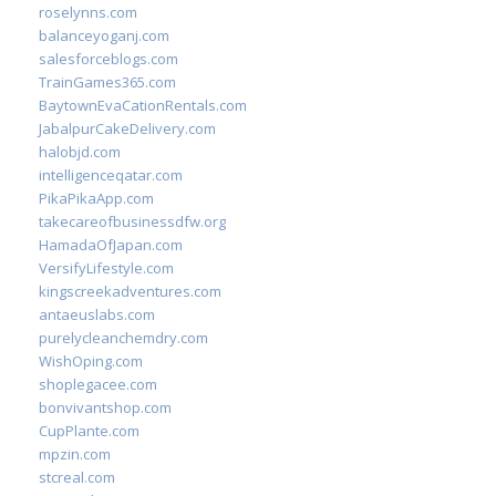
roselynns.com
balanceyoganj.com
salesforceblogs.com
TrainGames365.com
BaytownEvaCationRentals.com
JabalpurCakeDelivery.com
halobjd.com
intelligenceqatar.com
PikaPikaApp.com
takecareofbusinessdfw.org
HamadaOfJapan.com
VersifyLifestyle.com
kingscreekadventures.com
antaeuslabs.com
purelycleanchemdry.com
WishOping.com
shoplegacee.com
bonvivantshop.com
CupPlante.com
mpzin.com
stcreal.com