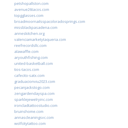
petshopallston.com
avenue26tacos.com
topgglasses.com
broadmoornailsspacoloradosprings.com
missblackpasadena.com
anneskitchen.org
valenciamarketytaqueria.com
reefrecordsllc.com
alawaffle.com
aryouthfishing.com
united-basketball.com
tios-tacos.com
cafecito-satx.com
graduacionviu2023.com
pecanjackstogo.com
zengardendayspa.com
sparklejewelryinc.com
ironcladtattoostudio.com
bruinshome.com
annascleaningsvc.com
wolfcitytattoo.com