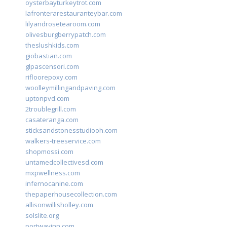
oysterbayturkeytrot.com
lafronterarestauranteybar.com
lilyandrosetearoom.com
olivesburgberrypatch.com
theslushkids.com
giobastian.com
glpascensori.com
rifloorepoxy.com
woolleymillingandpaving.com
uptonpvd.com
2troublegrill.com
casateranga.com
sticksandstonesstudiooh.com
walkers-treeservice.com
shopmossi.com
untamedcollectivesd.com
mxpwellness.com
infernocanine.com
thepaperhousecollection.com
allisonwillisholley.com
solslite.org
portwayinn.com