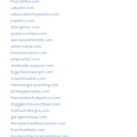
PopUpFlea.com
valueml.com
rebeccatorresjewelry.com
jmpbliss.com
drjorgerico.com
queensushipa.com
wendyweimerdds.com
ameri-camp.com
hrsreceivables.com
empconst1.com
cinderella-support.com
bigpinkrestaurant.com
inspirehuahin.com
memmingerspainting.com
jeremypbeasley.com
thesandwichdepotcos.com
drgiggleshouseofpain.com
hotflashdesigns.com
garagenadeau.com
lifestylechauffeurservice.com
EverNewNails.com
insideoutdecoratingcentre.com