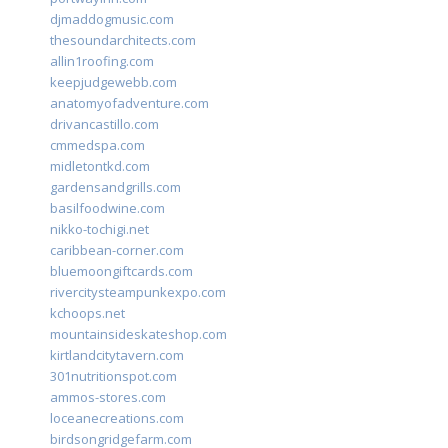
djmaddogmusic.com
thesoundarchitects.com
allin1roofing.com
keepjudgewebb.com
anatomyofadventure.com
drivancastillo.com
cmmedspa.com
midletontkd.com
gardensandgrills.com
basilfoodwine.com
nikko-tochigi.net
caribbean-corner.com
bluemoongiftcards.com
rivercitysteampunkexpo.com
kchoops.net
mountainsideskateshop.com
kirtlandcitytavern.com
301nutritionspot.com
ammos-stores.com
loceanecreations.com
birdsongridgefarm.com