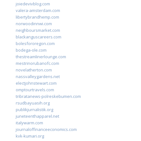
joiedevivblog.com
valera-amsterdam.com
libertybrandhemp.com
norwoodinnwi.com
neighboursmarket.com
blackanguscareers.com
bolesfororegon.com
bodega-ole.com
thestreamlinerlounge.com
mestrinorubanofc.com
novelatherton.com
nassvalleygardens.net
electjohnstewart.com
omptourtravels.com
tribratanews-polreskebumen.com
rsudbayuasih.org
publikjurnalistik.org
juneteenthapparel.net
italywarm.com
journaloffinanceeconomics.com
kvk-kumari.org