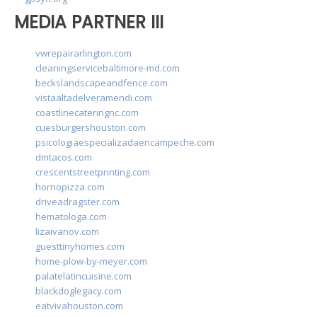
MEDIA PARTNER III
vwrepairarlington.com
cleaningservicebaltimore-md.com
beckslandscapeandfence.com
vistaaltadelveramendi.com
coastlinecateringnc.com
cuesburgershouston.com
psicologiaespecializadaencampeche.com
dmtacos.com
crescentstreetprinting.com
hornopizza.com
driveadragster.com
hematologa.com
lizaivanov.com
guesttinyhomes.com
home-plow-by-meyer.com
palatelatincuisine.com
blackdoglegacy.com
eatvivahouston.com