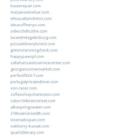
kautorepair.com
marjaeswinebar.com
elmazatlanclinton.com
ideacoffeenyc.com
odieschillicothe.com
lacantinitagalesburg.com
pizzadeliverybristol.com
greenstarsmogcheck.com
happypawspl.com
callahansautoservicecenter.com
georgiascornermarket.com
perfectfit24-7.com
portugalprivatedriver.com
von-racer.com
coffeeshopcharleston.com
salon104mainstreet.com
alkaspringswater.com
318mainstreet8h.com
lovenailsspari.com
oakberry-kuwait.com
quartzliterary.com