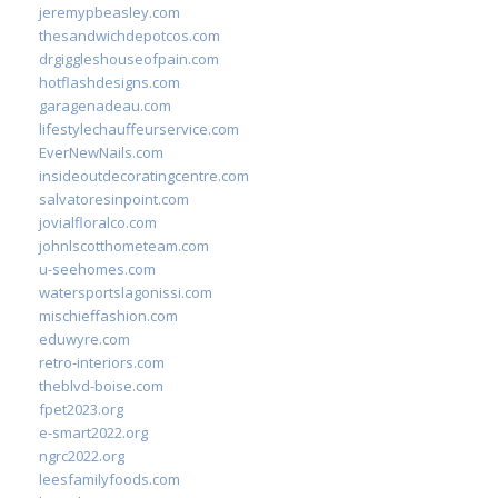
jeremypbeasley.com
thesandwichdepotcos.com
drgiggleshouseofpain.com
hotflashdesigns.com
garagenadeau.com
lifestylechauffeurservice.com
EverNewNails.com
insideoutdecoratingcentre.com
salvatoresinpoint.com
jovialfloralco.com
johnlscotthometeam.com
u-seehomes.com
watersportslagonissi.com
mischieffashion.com
eduwyre.com
retro-interiors.com
theblvd-boise.com
fpet2023.org
e-smart2022.org
ngrc2022.org
leesfamilyfoods.com