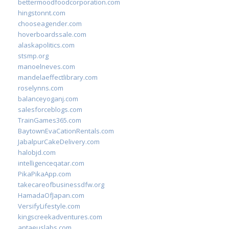
bettermoodfoodcorporation.com
hingstonnt.com
chooseagender.com
hoverboardssale.com
alaskapolitics.com
stsmp.org
manoelneves.com
mandelaeffectlibrary.com
roselynns.com
balanceyoganj.com
salesforceblogs.com
TrainGames365.com
BaytownEvaCationRentals.com
JabalpurCakeDelivery.com
halobjd.com
intelligenceqatar.com
PikaPikaApp.com
takecareofbusinessdfw.org
HamadaOfJapan.com
VersifyLifestyle.com
kingscreekadventures.com
antaeuslabs.com