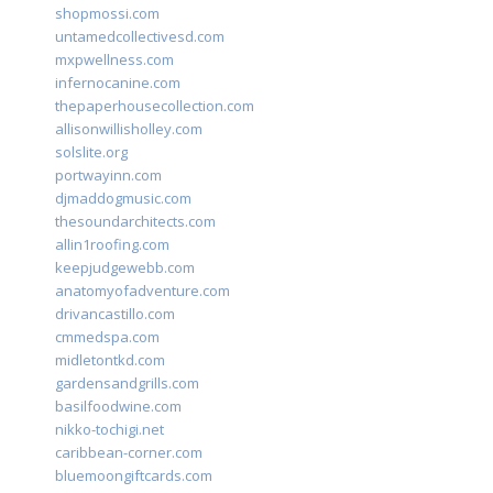
shopmossi.com
untamedcollectivesd.com
mxpwellness.com
infernocanine.com
thepaperhousecollection.com
allisonwillisholley.com
solslite.org
portwayinn.com
djmaddogmusic.com
thesoundarchitects.com
allin1roofing.com
keepjudgewebb.com
anatomyofadventure.com
drivancastillo.com
cmmedspa.com
midletontkd.com
gardensandgrills.com
basilfoodwine.com
nikko-tochigi.net
caribbean-corner.com
bluemoongiftcards.com