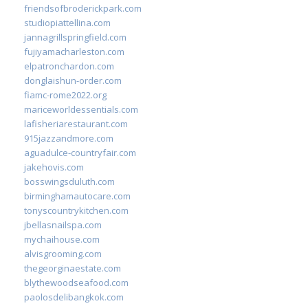
friendsofbroderickpark.com
studiopiattellina.com
jannagrillspringfield.com
fujiyamacharleston.com
elpatronchardon.com
donglaishun-order.com
fiamc-rome2022.org
mariceworldessentials.com
lafisheriarestaurant.com
915jazzandmore.com
aguadulce-countryfair.com
jakehovis.com
bosswingsduluth.com
birminghamautocare.com
tonyscountrykitchen.com
jbellasnailspa.com
mychaihouse.com
alvisgrooming.com
thegeorginaestate.com
blythewoodseafood.com
paolosdelibangkok.com