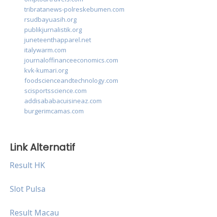
tribratanews-polreskebumen.com
rsudbayuasih.org
publikjurnalistik.org
juneteenthapparel.net
italywarm.com
journaloffinanceeconomics.com
kvk-kumari.org
foodscienceandtechnology.com
scisportsscience.com
addisababacuisineaz.com
burgerimcamas.com
Link Alternatif
Result HK
Slot Pulsa
Result Macau