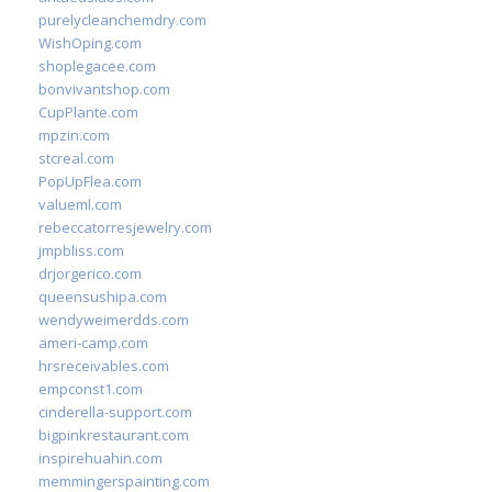
purelycleanchemdry.com
WishOping.com
shoplegacee.com
bonvivantshop.com
CupPlante.com
mpzin.com
stcreal.com
PopUpFlea.com
valueml.com
rebeccatorresjewelry.com
jmpbliss.com
drjorgerico.com
queensushipa.com
wendyweimerdds.com
ameri-camp.com
hrsreceivables.com
empconst1.com
cinderella-support.com
bigpinkrestaurant.com
inspirehuahin.com
memmingerspainting.com