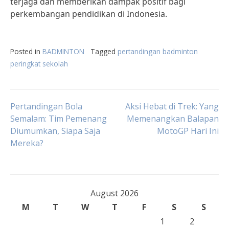
terjaga dan memberikan dampak positif bagi
perkembangan pendidikan di Indonesia.
Posted in
BADMINTON
Tagged
pertandingan badminton
peringkat sekolah
Post
Pertandingan Bola
Aksi Hebat di Trek: Yang
Semalam: Tim Pemenang
Memenangkan Balapan
Diumumkan, Siapa Saja
MotoGP Hari Ini
navigation
Mereka?
August 2026
M
T
W
T
F
S
S
1
2