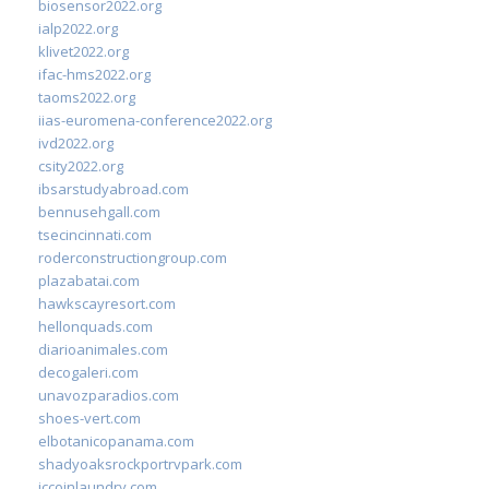
biosensor2022.org
ialp2022.org
klivet2022.org
ifac-hms2022.org
taoms2022.org
iias-euromena-conference2022.org
ivd2022.org
csity2022.org
ibsarstudyabroad.com
bennusehgall.com
tsecincinnati.com
roderconstructiongroup.com
plazabatai.com
hawkscayresort.com
hellonquads.com
diarioanimales.com
decogaleri.com
unavozparadios.com
shoes-vert.com
elbotanicopanama.com
shadyoaksrockportrvpark.com
jccoinlaundry.com