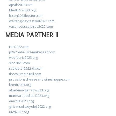
apsth2023.com
MedItRio2023.org
lcicon2023boston.com
waitangidayfestival2022.com
vacancesscolaires2022.com
MEDIA PARTNER II
isth2022.com
p2b2pabi2023-makassar.com
wocfparis2023.org
sinc2023.com
scdlqatar2022-qa.com
thecolumbiagrill.com
provisionscheeseandwineshoppe.com
khedi2023.org
akademikgeriatri2023.org
marmarapediatri2023.org
emchie2023.org
girisimselradyoloji2022.org
utcd2022.org