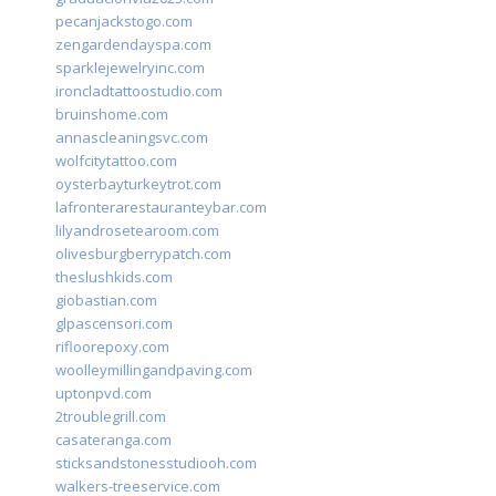
pecanjackstogo.com
zengardendayspa.com
sparklejewelryinc.com
ironcladtattoostudio.com
bruinshome.com
annascleaningsvc.com
wolfcitytattoo.com
oysterbayturkeytrot.com
lafronterarestauranteybar.com
lilyandrosetearoom.com
olivesburgberrypatch.com
theslushkids.com
giobastian.com
glpascensori.com
rifloorepoxy.com
woolleymillingandpaving.com
uptonpvd.com
2troublegrill.com
casateranga.com
sticksandstonesstudiooh.com
walkers-treeservice.com