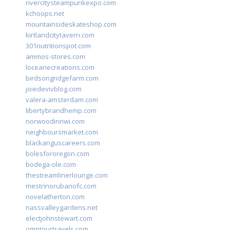
rivercitysteampunkexpo.com
kchoops.net
mountainsideskateshop.com
kirtlandcitytavern.com
301nutritionspot.com
ammos-stores.com
loceanecreations.com
birdsongridgefarm.com
joiedevivblog.com
valera-amsterdam.com
libertybrandhemp.com
norwoodinnwi.com
neighboursmarket.com
blackanguscareers.com
bolesfororegon.com
bodega-ole.com
thestreamlinerlounge.com
mestrinorubanofc.com
novelatherton.com
nassvalleygardens.net
electjohnstewart.com
omptourtravels.com