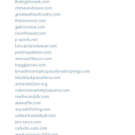
thebigshowok.com
chimeandstave.com
greatwallseafoodny.com
theloverose.com
gabriovoice.com
resinflowart.com
p-sports.net
korsairstreetwear.com
petshopallston.com
avenue26tacos.com
topgglasses.com
broadmoornailsspacoloradosprings.com
missblackpasadena.com
anneskitchen.org
valenciamarketytaqueria.com
reefrecordsllc.com
alawaffle.com
aryouthfishing.com
united-basketball.com
tios-tacos.com
cafecito-satx.com
graduacionviu2023.com