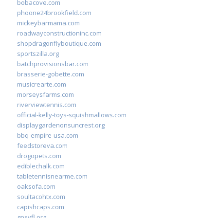
bobacove.com
phoone24brookfield.com
mickeybarmama.com
roadwayconstructioninc.com
shopdragonflyboutique.com
sportszilla.org
batchprovisionsbar.com
brasserie-gobette.com
musicrearte.com
morseysfarms.com
riverviewtennis.com
official-kelly-toys-squishmallows.com
displaygardenonsuncrest.org
bbq-empire-usa.com
feedstoreva.com
drogopets.com
ediblechalk.com
tabletennisnearme.com
oaksofa.com
soultacohtx.com
capishcaps.com
gpsyfl.org