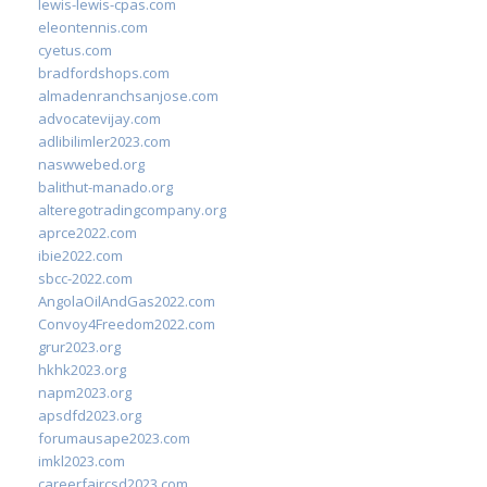
lewis-lewis-cpas.com
eleontennis.com
cyetus.com
bradfordshops.com
almadenranchsanjose.com
advocatevijay.com
adlibilimler2023.com
naswwebed.org
balithut-manado.org
alteregotradingcompany.org
aprce2022.com
ibie2022.com
sbcc-2022.com
AngolaOilAndGas2022.com
Convoy4Freedom2022.com
grur2023.org
hkhk2023.org
napm2023.org
apsdfd2023.org
forumausape2023.com
imkl2023.com
careerfaircsd2023.com