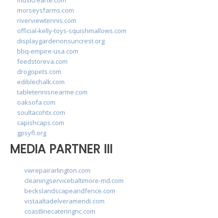
morseysfarms.com
riverviewtennis.com
official-kelly-toys-squishmallows.com
displaygardenonsuncrest.org
bbq-empire-usa.com
feedstoreva.com
drogopets.com
ediblechalk.com
tabletennisnearme.com
oaksofa.com
soultacohtx.com
capishcaps.com
gpsyfl.org
MEDIA PARTNER III
vwrepairarlington.com
cleaningservicebaltimore-md.com
beckslandscapeandfence.com
vistaaltadelveramendi.com
coastlinecateringnc.com