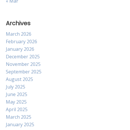
« Mar
Archives
March 2026
February 2026
January 2026
December 2025
November 2025
September 2025
August 2025
July 2025
June 2025
May 2025
April 2025
March 2025
January 2025