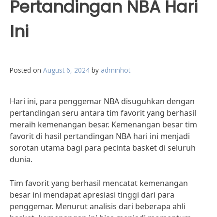
Pertandingan NBA Hari
Ini
Posted on
August 6, 2024
by
adminhot
Hari ini, para penggemar NBA disuguhkan dengan
pertandingan seru antara tim favorit yang berhasil
meraih kemenangan besar. Kemenangan besar tim
favorit di hasil pertandingan NBA hari ini menjadi
sorotan utama bagi para pecinta basket di seluruh
dunia.
Tim favorit yang berhasil mencatat kemenangan
besar ini mendapat apresiasi tinggi dari para
penggemar. Menurut analisis dari beberapa ahli