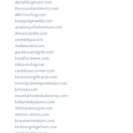
djmaddogmusic.com
thesoundarchitects.com
allin1roofing.com
keepjudgewebb.com
anatomyofadventure.com
drivancastillo.com
cmmedspa.com
midletontkd.com
gardensandgrills.com
basilfoodwine.com
nikko-tochigi.net
caribbean-corner.com
bluemoongiftcards.com
rivercitysteampunkexpo.com
kchoops.net
mountainsideskateshop.com
kirtlandcitytavern.com
301nutritionspot.com
ammos-stores.com
loceanecreations.com
birdsongridgefarm.com