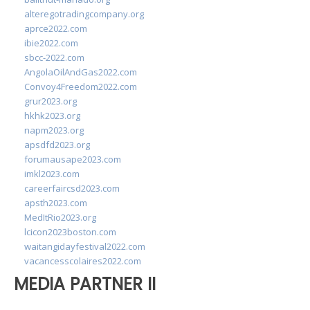
alteregotradingcompany.org
aprce2022.com
ibie2022.com
sbcc-2022.com
AngolaOilAndGas2022.com
Convoy4Freedom2022.com
grur2023.org
hkhk2023.org
napm2023.org
apsdfd2023.org
forumausape2023.com
imkl2023.com
careerfaircsd2023.com
apsth2023.com
MedItRio2023.org
lcicon2023boston.com
waitangidayfestival2022.com
vacancesscolaires2022.com
MEDIA PARTNER II