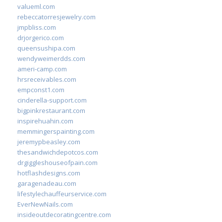
valueml.com
rebeccatorresjewelry.com
jmpbliss.com
drjorgerico.com
queensushipa.com
wendyweimerdds.com
ameri-camp.com
hrsreceivables.com
empconst1.com
cinderella-support.com
bigpinkrestaurant.com
inspirehuahin.com
memmingerspainting.com
jeremypbeasley.com
thesandwichdepotcos.com
drgiggleshouseofpain.com
hotflashdesigns.com
garagenadeau.com
lifestylechauffeurservice.com
EverNewNails.com
insideoutdecoratingcentre.com