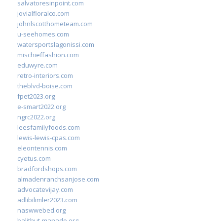
salvatoresinpoint.com
jovialfloralco.com
johnlscotthometeam.com
u-seehomes.com
watersportslagonissi.com
mischieffashion.com
eduwyre.com
retro-interiors.com
theblvd-boise.com
fpet2023.org
e-smart2022.org
ngrc2022.org
leesfamilyfoods.com
lewis-lewis-cpas.com
eleontennis.com
cyetus.com
bradfordshops.com
almadenranchsanjose.com
advocatevijay.com
adlibilimler2023.com
naswwebed.org
balithut-manado.org