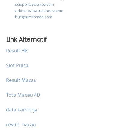
scisportsscience.com
addisababacuisineaz.com
burgerimcamas.com
Link Alternatif
Result HK
Slot Pulsa
Result Macau
Toto Macau 4D
data kamboja
result macau