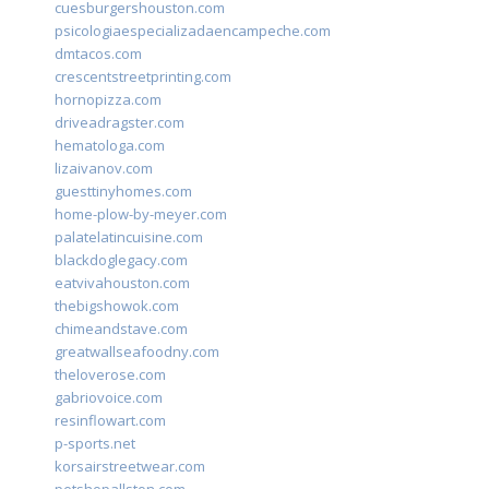
cuesburgershouston.com
psicologiaespecializadaencampeche.com
dmtacos.com
crescentstreetprinting.com
hornopizza.com
driveadragster.com
hematologa.com
lizaivanov.com
guesttinyhomes.com
home-plow-by-meyer.com
palatelatincuisine.com
blackdoglegacy.com
eatvivahouston.com
thebigshowok.com
chimeandstave.com
greatwallseafoodny.com
theloverose.com
gabriovoice.com
resinflowart.com
p-sports.net
korsairstreetwear.com