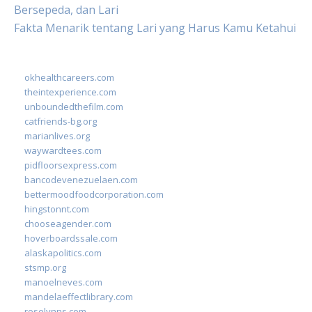
Bersepeda, dan Lari
Fakta Menarik tentang Lari yang Harus Kamu Ketahui
okhealthcareers.com
theintexperience.com
unboundedthefilm.com
catfriends-bg.org
marianlives.org
waywardtees.com
pidfloorsexpress.com
bancodevenezuelaen.com
bettermoodfoodcorporation.com
hingstonnt.com
chooseagender.com
hoverboardssale.com
alaskapolitics.com
stsmp.org
manoelneves.com
mandelaeffectlibrary.com
roselynns.com