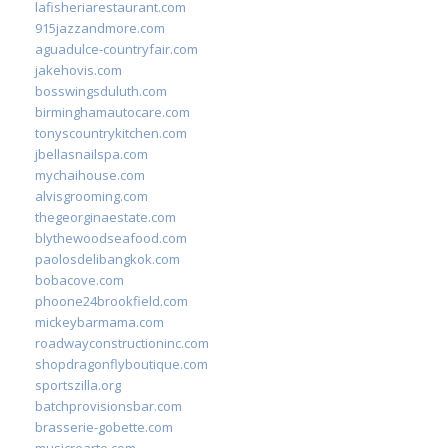
lafisheriarestaurant.com
915jazzandmore.com
aguadulce-countryfair.com
jakehovis.com
bosswingsduluth.com
birminghamautocare.com
tonyscountrykitchen.com
jbellasnailspa.com
mychaihouse.com
alvisgrooming.com
thegeorginaestate.com
blythewoodseafood.com
paolosdelibangkok.com
bobacove.com
phoone24brookfield.com
mickeybarmama.com
roadwayconstructioninc.com
shopdragonflyboutique.com
sportszilla.org
batchprovisionsbar.com
brasserie-gobette.com
musicrearte.com