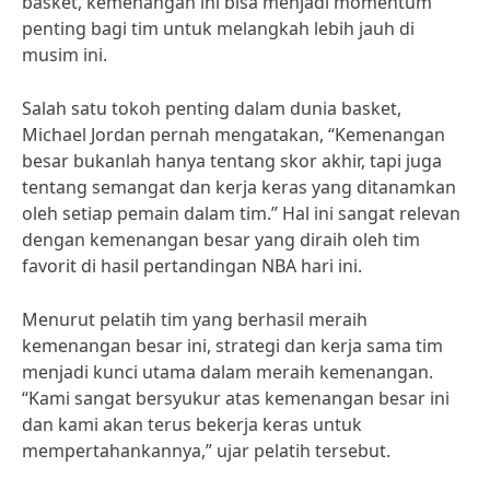
basket, kemenangan ini bisa menjadi momentum
penting bagi tim untuk melangkah lebih jauh di
musim ini.
Salah satu tokoh penting dalam dunia basket,
Michael Jordan pernah mengatakan, “Kemenangan
besar bukanlah hanya tentang skor akhir, tapi juga
tentang semangat dan kerja keras yang ditanamkan
oleh setiap pemain dalam tim.” Hal ini sangat relevan
dengan kemenangan besar yang diraih oleh tim
favorit di hasil pertandingan NBA hari ini.
Menurut pelatih tim yang berhasil meraih
kemenangan besar ini, strategi dan kerja sama tim
menjadi kunci utama dalam meraih kemenangan.
“Kami sangat bersyukur atas kemenangan besar ini
dan kami akan terus bekerja keras untuk
mempertahankannya,” ujar pelatih tersebut.