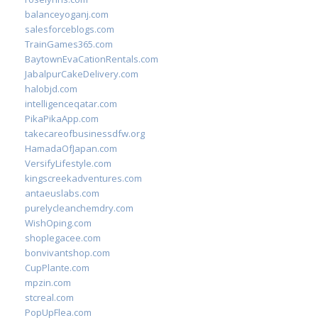
balanceyoganj.com
salesforceblogs.com
TrainGames365.com
BaytownEvaCationRentals.com
JabalpurCakeDelivery.com
halobjd.com
intelligenceqatar.com
PikaPikaApp.com
takecareofbusinessdfw.org
HamadaOfJapan.com
VersifyLifestyle.com
kingscreekadventures.com
antaeuslabs.com
purelycleanchemdry.com
WishOping.com
shoplegacee.com
bonvivantshop.com
CupPlante.com
mpzin.com
stcreal.com
PopUpFlea.com