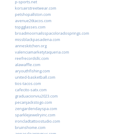
p-sports.net
korsairstreetwear.com
petshopallston.com
avenue26tacos.com
topgglasses.com
broadmoornailsspacoloradosprings.com
missblackpasadena.com
anneskitchen.org
valenciamarketytaqueria.com
reefrecordsllc.com
alawaffle.com
aryouthfishing.com
united-basketball.com
tios-tacos.com
cafecito-satx.com
graduacionviu2023.com
pecanjackstogo.com
zengardendayspa.com
sparklejewelryinc.com
ironcladtattoostudio.com
bruinshome.com
annascleaningsvc.com