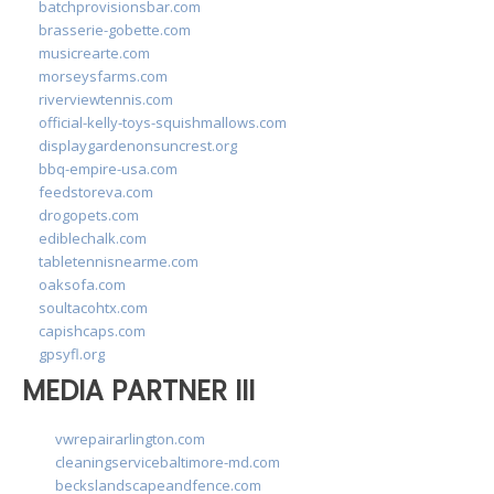
batchprovisionsbar.com
brasserie-gobette.com
musicrearte.com
morseysfarms.com
riverviewtennis.com
official-kelly-toys-squishmallows.com
displaygardenonsuncrest.org
bbq-empire-usa.com
feedstoreva.com
drogopets.com
ediblechalk.com
tabletennisnearme.com
oaksofa.com
soultacohtx.com
capishcaps.com
gpsyfl.org
MEDIA PARTNER III
vwrepairarlington.com
cleaningservicebaltimore-md.com
beckslandscapeandfence.com