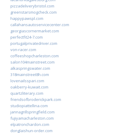
pizzadeliverybristol.com
greenstarsmogcheck.com
happypawspl.com
callahansautoservicecenter.com
georgiascornermarket.com
perfectfit24-7.com
portugalprivatedriver.com
von-racer.com
coffeeshopcharleston.com
salon104mainstreet.com
alkaspringswater.com
318mainstreet8h.com
lovenailsspari.com
oakberry-kuwait.com
quartzliterary.com
friendsofbroderickpark.com
studiopiattellina.com
jannagrillspringfield.com
fujiyamacharleston.com
elpatronchardon.com
donglaishun-order.com