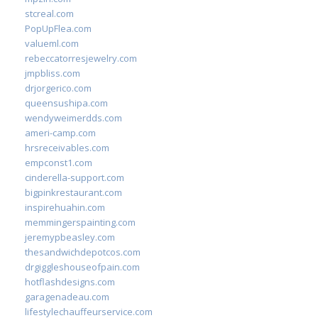
stcreal.com
PopUpFlea.com
valueml.com
rebeccatorresjewelry.com
jmpbliss.com
drjorgerico.com
queensushipa.com
wendyweimerdds.com
ameri-camp.com
hrsreceivables.com
empconst1.com
cinderella-support.com
bigpinkrestaurant.com
inspirehuahin.com
memmingerspainting.com
jeremypbeasley.com
thesandwichdepotcos.com
drgiggleshouseofpain.com
hotflashdesigns.com
garagenadeau.com
lifestylechauffeurservice.com