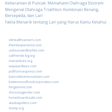
Keberanian di Puncak: Memahami Olahraga Ekstrem
Mengenal Olahraga Triathlon: Kombinasi Renang,
Bersepeda, dan Lari
Fakta Menarik tentang Lari yang Harus Kamu Ketahui
okhealthcareers.com
theintexperience.com
unboundedthefilm.com
catfriends-bg.org
marianlives.org
waywardtees.com
pidfloorsexpress.com
bancodevenezuelaen.com
bettermoodfoodcorporation.com
hingstonnt.com
chooseagender.com
hoverboardssale.com
alaskapolitics.com
stsmp.org