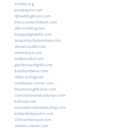
solslite.org
portwayinn.com
djmaddogmusic.com
thesoundarchitects.com
allin1roofing.com
keepjudgewebb.com
anatomyofadventure.com
drivancastillo.com
cmmedspa.com
midletontkd.com
gardensandgrills.com
basilfoodwine.com
nikko-tochigi.net
caribbean-corner.com
bluemoongiftcards.com
rivercitysteampunkexpo.com
kchoops.net
mountainsideskateshop.com
kirtlandcitytavern.com
301nutritionspot.com
ammos-stores.com