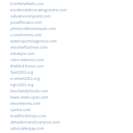
EverNewNails.com
insideoutdecoratingcentre.com
salvatoresinpoint.com
jovialfloralco.com
johnlscotthometeam.com
u-seehomes.com
watersportslagonissi.com
mischieffashion.com
eduwyre.com
retro-interiors.com
theblvd-boise.com
fpet2023.org
e-smart2022.org
ngrc2022.org
leesfamilyfoods.com
lewis-lewis-cpas.com
eleontennis.com
cyetus.com
bradfordshops.com
almadenranchsanjose.com
advocatevijay.com