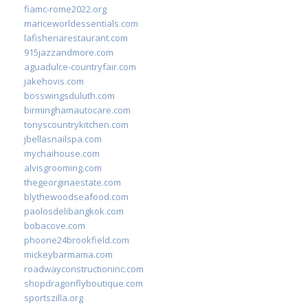
fiamc-rome2022.org
mariceworldessentials.com
lafisheriarestaurant.com
915jazzandmore.com
aguadulce-countryfair.com
jakehovis.com
bosswingsduluth.com
birminghamautocare.com
tonyscountrykitchen.com
jbellasnailspa.com
mychaihouse.com
alvisgrooming.com
thegeorginaestate.com
blythewoodseafood.com
paolosdelibangkok.com
bobacove.com
phoone24brookfield.com
mickeybarmama.com
roadwayconstructioninc.com
shopdragonflyboutique.com
sportszilla.org