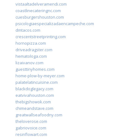
vistaaltadelveramendi.com
coastlinecateringnc.com
cuesburgershouston.com
psicologiaespecializadaencampeche.com
dmtacos.com
crescentstreetprinting.com
hornopizza.com
driveadragster.com
hematologa.com
lizaivanov.com
guesttinyhomes.com
home-plow-by-meyer.com
palatelatincuisine.com
blackdoglegacy.com
eatvivahouston.com
thebigshowok.com
chimeandstave.com
greatwallseafoodny.com
theloverose.com
gabriovoice.com
resinflowart.com