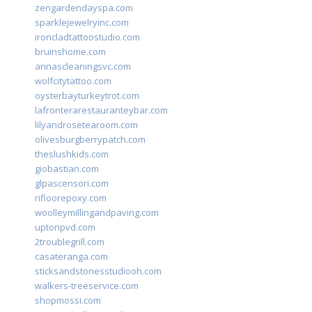
zengardendayspa.com
sparklejewelryinc.com
ironcladtattoostudio.com
bruinshome.com
annascleaningsvc.com
wolfcitytattoo.com
oysterbayturkeytrot.com
lafronterarestauranteybar.com
lilyandrosetearoom.com
olivesburgberrypatch.com
theslushkids.com
giobastian.com
glpascensori.com
rifloorepoxy.com
woolleymillingandpaving.com
uptonpvd.com
2troublegrill.com
casateranga.com
sticksandstonesstudiooh.com
walkers-treeservice.com
shopmossi.com