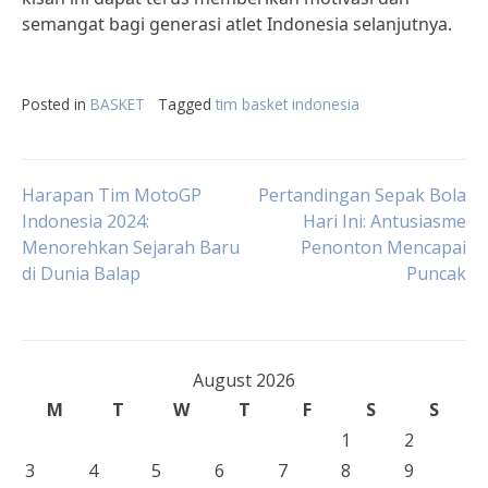
semangat bagi generasi atlet Indonesia selanjutnya.
Posted in
BASKET
Tagged
tim basket indonesia
Post
Harapan Tim MotoGP
Pertandingan Sepak Bola
Indonesia 2024:
Hari Ini: Antusiasme
Menorehkan Sejarah Baru
Penonton Mencapai
navigation
di Dunia Balap
Puncak
August 2026
M
T
W
T
F
S
S
1
2
3
4
5
6
7
8
9