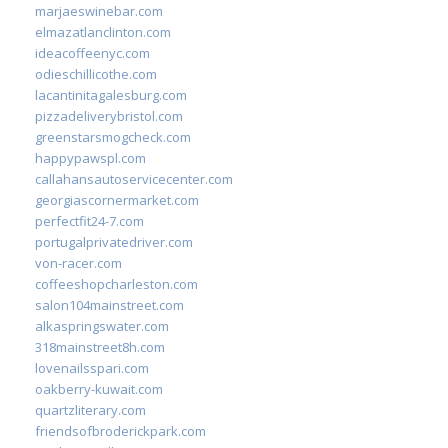
marjaeswinebar.com
elmazatlanclinton.com
ideacoffeenyc.com
odieschillicothe.com
lacantinitagalesburg.com
pizzadeliverybristol.com
greenstarsmogcheck.com
happypawspl.com
callahansautoservicecenter.com
georgiascornermarket.com
perfectfit24-7.com
portugalprivatedriver.com
von-racer.com
coffeeshopcharleston.com
salon104mainstreet.com
alkaspringswater.com
318mainstreet8h.com
lovenailsspari.com
oakberry-kuwait.com
quartzliterary.com
friendsofbroderickpark.com