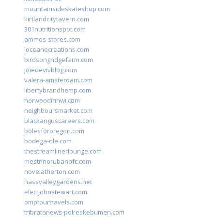
mountainsideskateshop.com
kirtlandcitytavern.com
301nutritionspot.com
ammos-stores.com
loceanecreations.com
birdsongridgefarm.com
joiedevivblog.com
valera-amsterdam.com
libertybrandhemp.com
norwoodinnwi.com
neighboursmarket.com
blackanguscareers.com
bolesfororegon.com
bodega-ole.com
thestreamlinerlounge.com
mestrinorubanofc.com
novelatherton.com
nassvalleygardens.net
electjohnstewart.com
omptourtravels.com
tribratanews-polreskebumen.com