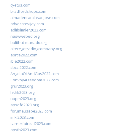
cyetus.com
bradfordshops.com
almadenranchsanjose.com
advocatevijay.com
adlibilimler2023.com
naswwebed.org
balithut-manado.org
alteregotradingcompany.org
aprce2022.com
ibie2022.com
sbcc-2022.com
AngolaOilAndGas2022.com
Convoy4Freedom2022.com
grur2023.org
hkhk2023.org
napm2023.org
apsdfd2023.org
forumausape2023.com
imkl2023.com
careerfaircsd2023.com
apsth2023.com