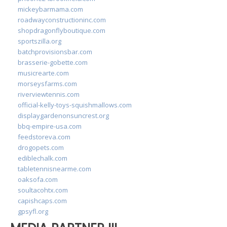
mickeybarmama.com
roadwayconstructioninc.com
shopdragonflyboutique.com
sportszilla.org
batchprovisionsbar.com
brasserie-gobette.com
musicrearte.com
morseysfarms.com
riverviewtennis.com
official-kelly-toys-squishmallows.com
displaygardenonsuncrest.org
bbq-empire-usa.com
feedstoreva.com
drogopets.com
ediblechalk.com
tabletennisnearme.com
oaksofa.com
soultacohtx.com
capishcaps.com
gpsyfl.org