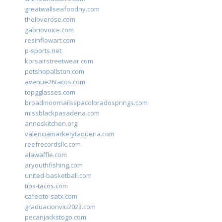
greatwallseafoodny.com
theloverose.com
gabriovoice.com
resinflowart.com
p-sports.net
korsairstreetwear.com
petshopallston.com
avenue26tacos.com
topgglasses.com
broadmoornailsspacoloradosprings.com
missblackpasadena.com
anneskitchen.org
valenciamarketytaqueria.com
reefrecordsllc.com
alawaffle.com
aryouthfishing.com
united-basketball.com
tios-tacos.com
cafecito-satx.com
graduacionviu2023.com
pecanjackstogo.com