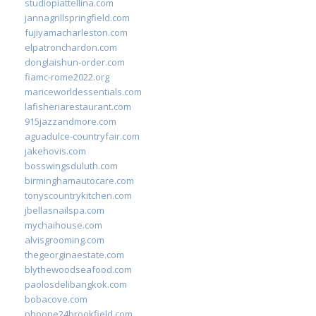
studiopiattellina.com
jannagrillspringfield.com
fujiyamacharleston.com
elpatronchardon.com
donglaishun-order.com
fiamc-rome2022.org
mariceworldessentials.com
lafisheriarestaurant.com
915jazzandmore.com
aguadulce-countryfair.com
jakehovis.com
bosswingsduluth.com
birminghamautocare.com
tonyscountrykitchen.com
jbellasnailspa.com
mychaihouse.com
alvisgrooming.com
thegeorginaestate.com
blythewoodseafood.com
paolosdelibangkok.com
bobacove.com
phoone24brookfield.com