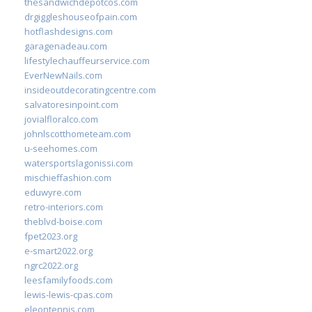
thesandwichdepotcos.com
drgiggleshouseofpain.com
hotflashdesigns.com
garagenadeau.com
lifestylechauffeurservice.com
EverNewNails.com
insideoutdecoratingcentre.com
salvatoresinpoint.com
jovialfloralco.com
johnlscotthometeam.com
u-seehomes.com
watersportslagonissi.com
mischieffashion.com
eduwyre.com
retro-interiors.com
theblvd-boise.com
fpet2023.org
e-smart2022.org
ngrc2022.org
leesfamilyfoods.com
lewis-lewis-cpas.com
eleontennis.com