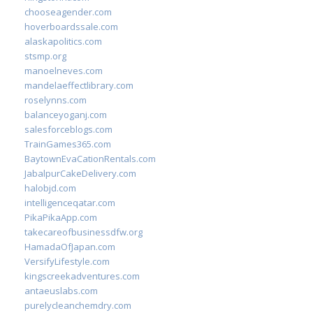
chooseagender.com
hoverboardssale.com
alaskapolitics.com
stsmp.org
manoelneves.com
mandelaeffectlibrary.com
roselynns.com
balanceyoganj.com
salesforceblogs.com
TrainGames365.com
BaytownEvaCationRentals.com
JabalpurCakeDelivery.com
halobjd.com
intelligenceqatar.com
PikaPikaApp.com
takecareofbusinessdfw.org
HamadaOfJapan.com
VersifyLifestyle.com
kingscreekadventures.com
antaeuslabs.com
purelycleanchemdry.com