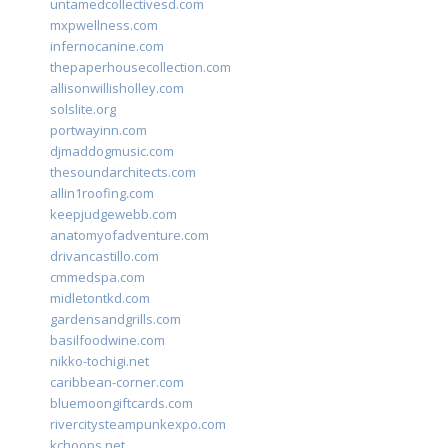
untamedcollectivesd.com
mxpwellness.com
infernocanine.com
thepaperhousecollection.com
allisonwillisholley.com
solslite.org
portwayinn.com
djmaddogmusic.com
thesoundarchitects.com
allin1roofing.com
keepjudgewebb.com
anatomyofadventure.com
drivancastillo.com
cmmedspa.com
midletontkd.com
gardensandgrills.com
basilfoodwine.com
nikko-tochigi.net
caribbean-corner.com
bluemoongiftcards.com
rivercitysteampunkexpo.com
kchoops.net