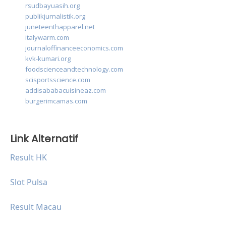
rsudbayuasih.org
publikjurnalistik.org
juneteenthapparel.net
italywarm.com
journaloffinanceeconomics.com
kvk-kumari.org
foodscienceandtechnology.com
scisportsscience.com
addisababacuisineaz.com
burgerimcamas.com
Link Alternatif
Result HK
Slot Pulsa
Result Macau