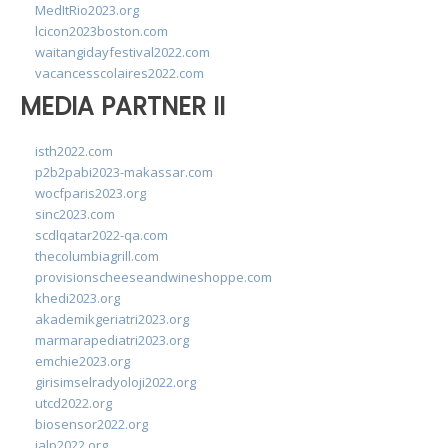
MedItRio2023.org
lcicon2023boston.com
waitangidayfestival2022.com
vacancesscolaires2022.com
MEDIA PARTNER II
isth2022.com
p2b2pabi2023-makassar.com
wocfparis2023.org
sinc2023.com
scdlqatar2022-qa.com
thecolumbiagrill.com
provisionscheeseandwineshoppe.com
khedi2023.org
akademikgeriatri2023.org
marmarapediatri2023.org
emchie2023.org
girisimselradyoloji2022.org
utcd2022.org
biosensor2022.org
ialp2022.org