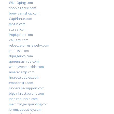
WishOping.com
shoplegacee.com
bonvivantshop.com
CupPlante.com
mpzin.com
stcreal.com
PopUpFlea.com
valueml.com
rebeccatorresjewelry.com
jmpbliss.com
drjorgerico.com
queensushipa.com
wendyweimerdds.com
ameri-camp.com
hrsreceivables.com
empconst1.com
cinderella-support.com
bigpinkrestaurant.com
inspirehuahin.com
memmingerspainting.com
jeremypbeasley.com