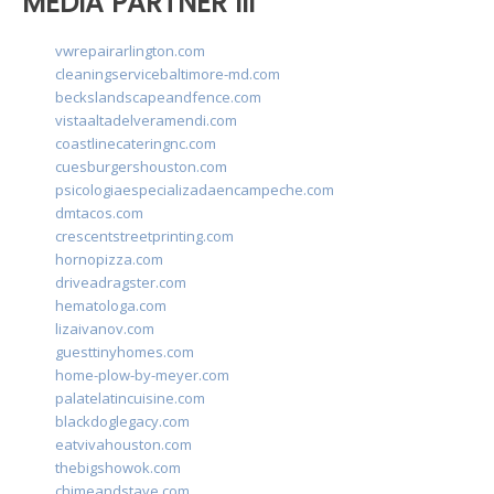
MEDIA PARTNER III
vwrepairarlington.com
cleaningservicebaltimore-md.com
beckslandscapeandfence.com
vistaaltadelveramendi.com
coastlinecateringnc.com
cuesburgershouston.com
psicologiaespecializadaencampeche.com
dmtacos.com
crescentstreetprinting.com
hornopizza.com
driveadragster.com
hematologa.com
lizaivanov.com
guesttinyhomes.com
home-plow-by-meyer.com
palatelatincuisine.com
blackdoglegacy.com
eatvivahouston.com
thebigshowok.com
chimeandstave.com