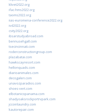
klivet2022.org
ifac-hms2022.org
taoms2022.org
iias-euromena-conference2022.org
ivd2022.org
csity2022.org
ibsarstudyabroad.com
bennusehgall.com
tsecincinnati.com
roderconstructiongroup.com
plazabatai.com
hawkscayresort.com
hellonquads.com
diarioanimales.com
decogaleri.com
unavozparadios.com
shoes-vert.com
elbotanicopanama.com
shadyoaksrockportrvpark.com
jccoinlaundry.com
kautorepair.com