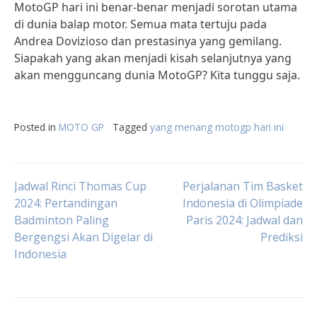
MotoGP hari ini benar-benar menjadi sorotan utama
di dunia balap motor. Semua mata tertuju pada
Andrea Dovizioso dan prestasinya yang gemilang.
Siapakah yang akan menjadi kisah selanjutnya yang
akan mengguncang dunia MotoGP? Kita tunggu saja.
Posted in
MOTO GP
Tagged
yang menang motogp hari ini
Post
Jadwal Rinci Thomas Cup
Perjalanan Tim Basket
2024: Pertandingan
Indonesia di Olimpiade
Badminton Paling
Paris 2024: Jadwal dan
navigation
Bergengsi Akan Digelar di
Prediksi
Indonesia