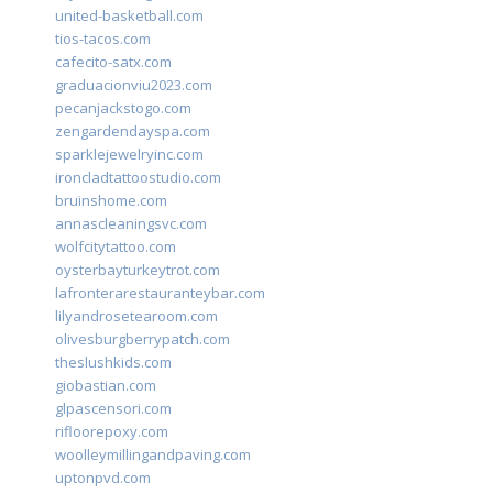
united-basketball.com
tios-tacos.com
cafecito-satx.com
graduacionviu2023.com
pecanjackstogo.com
zengardendayspa.com
sparklejewelryinc.com
ironcladtattoostudio.com
bruinshome.com
annascleaningsvc.com
wolfcitytattoo.com
oysterbayturkeytrot.com
lafronterarestauranteybar.com
lilyandrosetearoom.com
olivesburgberrypatch.com
theslushkids.com
giobastian.com
glpascensori.com
rifloorepoxy.com
woolleymillingandpaving.com
uptonpvd.com