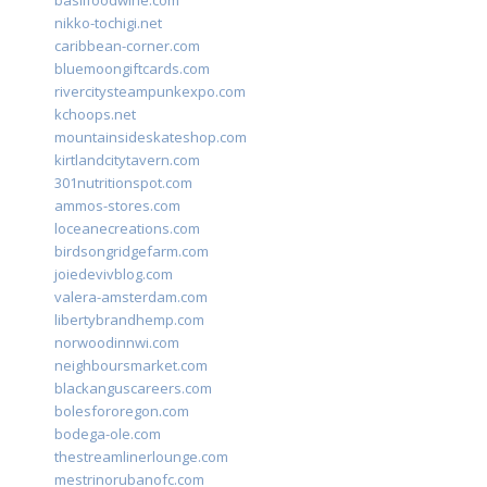
basilfoodwine.com
nikko-tochigi.net
caribbean-corner.com
bluemoongiftcards.com
rivercitysteampunkexpo.com
kchoops.net
mountainsideskateshop.com
kirtlandcitytavern.com
301nutritionspot.com
ammos-stores.com
loceanecreations.com
birdsongridgefarm.com
joiedevivblog.com
valera-amsterdam.com
libertybrandhemp.com
norwoodinnwi.com
neighboursmarket.com
blackanguscareers.com
bolesfororegon.com
bodega-ole.com
thestreamlinerlounge.com
mestrinorubanofc.com