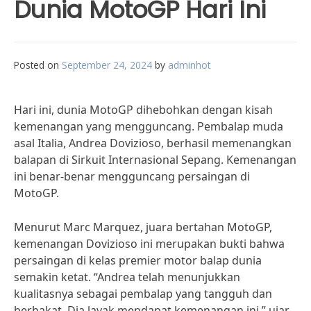
Dunia MotoGP Hari Ini
Posted on
September 24, 2024
by
adminhot
Hari ini, dunia MotoGP dihebohkan dengan kisah
kemenangan yang mengguncang. Pembalap muda
asal Italia, Andrea Dovizioso, berhasil memenangkan
balapan di Sirkuit Internasional Sepang. Kemenangan
ini benar-benar mengguncang persaingan di
MotoGP.
Menurut Marc Marquez, juara bertahan MotoGP,
kemenangan Dovizioso ini merupakan bukti bahwa
persaingan di kelas premier motor balap dunia
semakin ketat. “Andrea telah menunjukkan
kualitasnya sebagai pembalap yang tangguh dan
berbakat. Dia layak mendapat kemenangan ini,” ujar