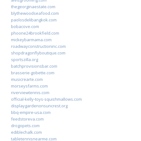
thegeorginaestate.com
blythewoodseafood.com
paolosdelibangkok.com
bobacove.com
phoone24brookfield.com
mickeybarmama.com
roadwayconstructioninc.com
shopdragonflyboutique.com
sportszilla.org
batchprovisionsbar.com
brasserie-gobette.com
musicrearte.com
morseysfarms.com
riverviewtennis.com
official-kelly-toys-squishmallows.com
displaygardenonsuncrest.org
bbq-empire-usa.com
feedstoreva.com
drogopets.com
ediblechalk.com
tabletennisnearme.com