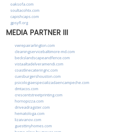
oaksofa.com
soultacohtx.com
capishcaps.com
gpsyfl.org
MEDIA PARTNER III
vwrepairarlington.com
cleaningservicebaltimore-md.com
beckslandscapeandfence.com
vistaaltadelveramendi.com
coastlinecateringnc.com
cuesburgershouston.com
psicologiaespecializadaencampeche.com
dmtacos.com
crescentstreetprinting.com
hornopizza.com
driveadragster.com
hematologa.com
lizaivanov.com
guesttinyhomes.com