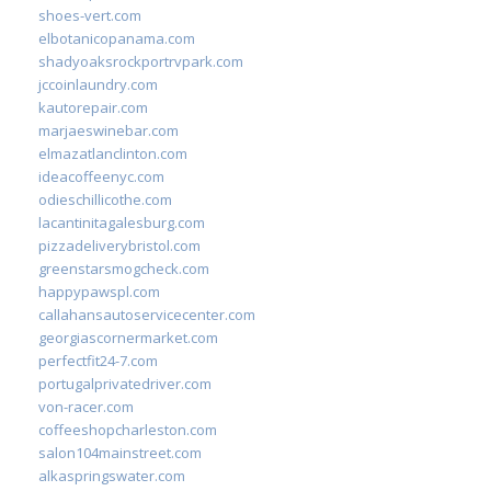
shoes-vert.com
elbotanicopanama.com
shadyoaksrockportrvpark.com
jccoinlaundry.com
kautorepair.com
marjaeswinebar.com
elmazatlanclinton.com
ideacoffeenyc.com
odieschillicothe.com
lacantinitagalesburg.com
pizzadeliverybristol.com
greenstarsmogcheck.com
happypawspl.com
callahansautoservicecenter.com
georgiascornermarket.com
perfectfit24-7.com
portugalprivatedriver.com
von-racer.com
coffeeshopcharleston.com
salon104mainstreet.com
alkaspringswater.com