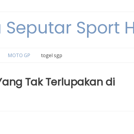
a Seputar Sport Ha
MOTO GP
togel sgp
ang Tak Terlupakan di