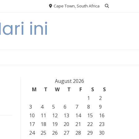
Cape Town, South Africa
ri ini
August 2026
M
T
W
T
F
S
S
1
2
3
4
5
6
7
8
9
10
11
12
13
14
15
16
17
18
19
20
21
22
23
24
25
26
27
28
29
30