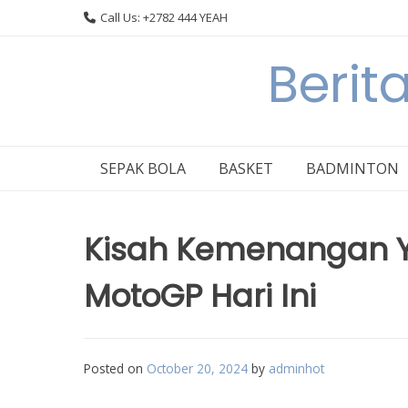
Skip
Call Us: +2782 444 YEAH
to
content
Berit
SEPAK BOLA
BASKET
BADMINTON
Kisah Kemenangan Y
MotoGP Hari Ini
Posted on
October 20, 2024
by
adminhot