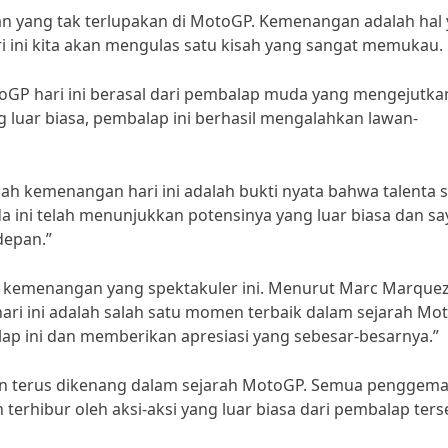
an yang tak terlupakan di MotoGP. Kemenangan adalah hal
ari ini kita akan mengulas satu kisah yang sangat memukau.
oGP hari ini berasal dari pembalap muda yang mengejutka
 luar biasa, pembalap ini berhasil mengalahkan lawan-
ah kemenangan hari ini adalah bukti nyata bahwa talenta s
da ini telah menunjukkan potensinya yang luar biasa dan sa
depan.”
 kemenangan yang spektakuler ini. Menurut Marc Marquez
ri ini adalah salah satu momen terbaik dalam sejarah Mo
p ini dan memberikan apresiasi yang sebesar-besarnya.”
kan terus dikenang dalam sejarah MotoGP. Semua penggema
 terhibur oleh aksi-aksi yang luar biasa dari pembalap ters