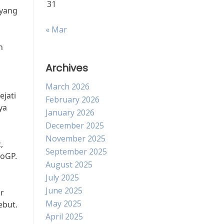
31
 yang
« Mar
n
Archives
March 2026
ejati
February 2026
ya
January 2026
December 2025
November 2025
,
September 2025
toGP.
August 2025
July 2025
June 2025
r
May 2025
ebut.
April 2025