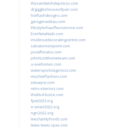
thesandwichdepotcos.com
drgiggleshouseofpain.com
hotflashdesigns.com
garagenadeau.com
lifestylechauffeurservice.com
EverNewNails.com
insideoutdecoratingcentre.com
salvatoresinpoint.com
jovialfloralco.com
johnlscotthometeam.com
u-seehomes.com
watersportslagonissi.com
mischieffashion.com
eduwyre.com
retro-interiors.com
theblvd-boise.com
fpet2023.org
e-smart2022.org
ngrc2022.org
leesfamilyfoods.com
lewis-lewis-cpas.com