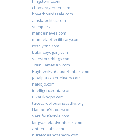
hingstonnt.com
chooseagender.com
hoverboardssale.com
alaskapolitics.com
stsmp.org
manoelneves.com
mandelaeffectlibrary.com
roselynns.com
balanceyoganj.com
salesforceblogs.com
TrainGames365.com
BaytownEvaCationRentals.com
JabalpurCakeDelivery.com
halobjd.com
intelligenceqatar.com
PikaPikaApp.com
takecareofbusinessdfw.org
HamadaOfJapan.com
VersifyLifestyle.com
kingscreekadventures.com
antaeuslabs.com
purelycleanchemdry.com