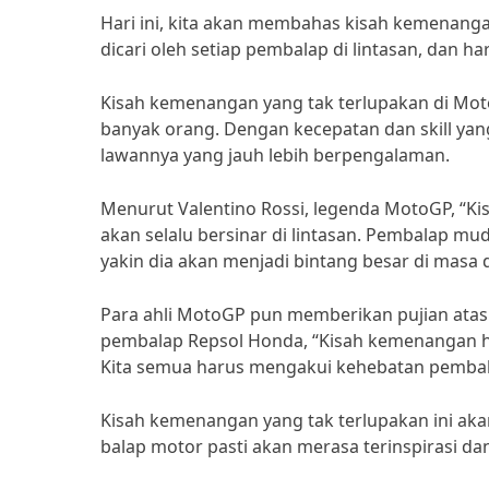
Hari ini, kita akan membahas kisah kemenang
dicari oleh setiap pembalap di lintasan, dan h
Kisah kemenangan yang tak terlupakan di Mot
banyak orang. Dengan kecepatan dan skill yang
lawannya yang jauh lebih berpengalaman.
Menurut Valentino Rossi, legenda MotoGP, “Kis
akan selalu bersinar di lintasan. Pembalap mu
yakin dia akan menjadi bintang besar di masa 
Para ahli MotoGP pun memberikan pujian atas
pembalap Repsol Honda, “Kisah kemenangan ha
Kita semua harus mengakui kehebatan pembala
Kisah kemenangan yang tak terlupakan ini a
balap motor pasti akan merasa terinspirasi dan