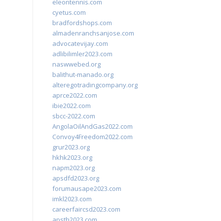
eleontennis.com
cyetus.com
bradfordshops.com
almadenranchsanjose.com
advocatevijay.com
adlibilimler2023.com
naswwebed.org
balithut-manado.org
alteregotradingcompany.org
aprce2022.com
ibie2022.com
sbcc-2022.com
AngolaOilAndGas2022.com
Convoy4Freedom2022.com
grur2023.org
hkhk2023.org
napm2023.org
apsdfd2023.org
forumausape2023.com
imkl2023.com
careerfaircsd2023.com
apsth2023.com