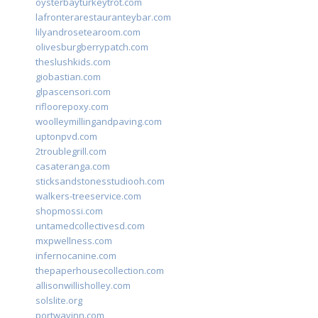
oysterbayturkeytrot.com
lafronterarestauranteybar.com
lilyandrosetearoom.com
olivesburgberrypatch.com
theslushkids.com
giobastian.com
glpascensori.com
rifloorepoxy.com
woolleymillingandpaving.com
uptonpvd.com
2troublegrill.com
casateranga.com
sticksandstonesstudiooh.com
walkers-treeservice.com
shopmossi.com
untamedcollectivesd.com
mxpwellness.com
infernocanine.com
thepaperhousecollection.com
allisonwillisholley.com
solslite.org
portwayinn.com