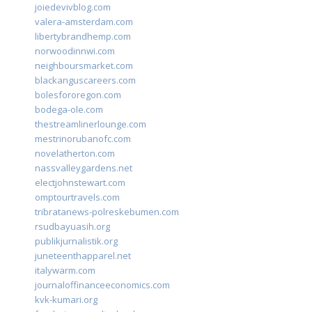
joiedevivblog.com
valera-amsterdam.com
libertybrandhemp.com
norwoodinnwi.com
neighboursmarket.com
blackanguscareers.com
bolesfororegon.com
bodega-ole.com
thestreamlinerlounge.com
mestrinorubanofc.com
novelatherton.com
nassvalleygardens.net
electjohnstewart.com
omptourtravels.com
tribratanews-polreskebumen.com
rsudbayuasih.org
publikjurnalistik.org
juneteenthapparel.net
italywarm.com
journaloffinanceeconomics.com
kvk-kumari.org