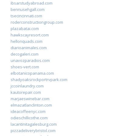
ibsarstudyabroad.com
bennusehgall.com
tsecincinnati.com
roderconstructiongroup.com
plazabatai.com
hawkscayresort.com
hellonquads.com
diarioanimales.com
decogaleri.com
unavozparadios.com
shoes-vert.com
elbotanicopanama.com
shadyoaksrockportrvpark.com
jccoinlaundry.com
kautorepair.com
marjaeswinebar.com
elmazatlanclinton.com
ideacoffeenyc.com
odieschillicothe.com
lacantinitagalesburg.com
pizzadeliverybristol.com