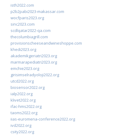
isth2022.com
p2b2pabi2023-makassar.com
wocfparis2023.org
sinc2023.com
scdlqatar2022-qa.com
thecolumbiagrill.com
provisionscheeseandwineshoppe.com
khedi2023.org
akademikgeriatri2023.org
marmarapediatri2023.org
emchie2023.org
girisimselradyoloji2022.org
utcd2022.org
biosensor2022.org
ialp2022.org
klivet2022.org
ifac-hms2022.org
taoms2022.org
iias-euromena-conference2022.org
ivd2022.org
csity2022.org