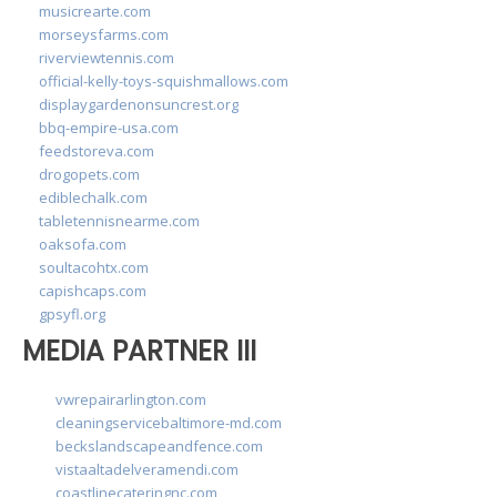
musicrearte.com
morseysfarms.com
riverviewtennis.com
official-kelly-toys-squishmallows.com
displaygardenonsuncrest.org
bbq-empire-usa.com
feedstoreva.com
drogopets.com
ediblechalk.com
tabletennisnearme.com
oaksofa.com
soultacohtx.com
capishcaps.com
gpsyfl.org
MEDIA PARTNER III
vwrepairarlington.com
cleaningservicebaltimore-md.com
beckslandscapeandfence.com
vistaaltadelveramendi.com
coastlinecateringnc.com