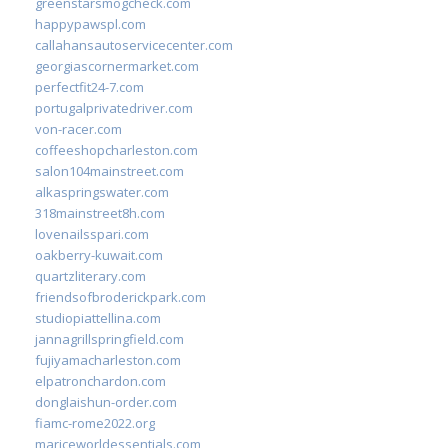
greenstarsmogcheck.com
happypawspl.com
callahansautoservicecenter.com
georgiascornermarket.com
perfectfit24-7.com
portugalprivatedriver.com
von-racer.com
coffeeshopcharleston.com
salon104mainstreet.com
alkaspringswater.com
318mainstreet8h.com
lovenailsspari.com
oakberry-kuwait.com
quartzliterary.com
friendsofbroderickpark.com
studiopiattellina.com
jannagrillspringfield.com
fujiyamacharleston.com
elpatronchardon.com
donglaishun-order.com
fiamc-rome2022.org
mariceworldessentials.com