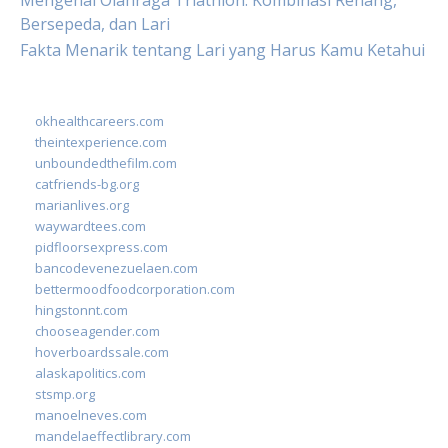
Mengenal Olahraga Triathlon: Kombinasi Renang,
Bersepeda, dan Lari
Fakta Menarik tentang Lari yang Harus Kamu Ketahui
okhealthcareers.com
theintexperience.com
unboundedthefilm.com
catfriends-bg.org
marianlives.org
waywardtees.com
pidfloorsexpress.com
bancodevenezuelaen.com
bettermoodfoodcorporation.com
hingstonnt.com
chooseagender.com
hoverboardssale.com
alaskapolitics.com
stsmp.org
manoelneves.com
mandelaeffectlibrary.com