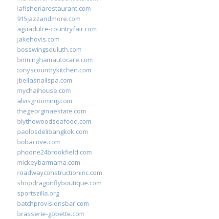
lafisheriarestaurant.com
915jazzandmore.com
aguadulce-countryfair.com
jakehovis.com
bosswingsduluth.com
birminghamautocare.com
tonyscountrykitchen.com
jbellasnailspa.com
mychaihouse.com
alvisgrooming.com
thegeorginaestate.com
blythewoodseafood.com
paolosdelibangkok.com
bobacove.com
phoone24brookfield.com
mickeybarmama.com
roadwayconstructioninc.com
shopdragonflyboutique.com
sportszilla.org
batchprovisionsbar.com
brasserie-gobette.com