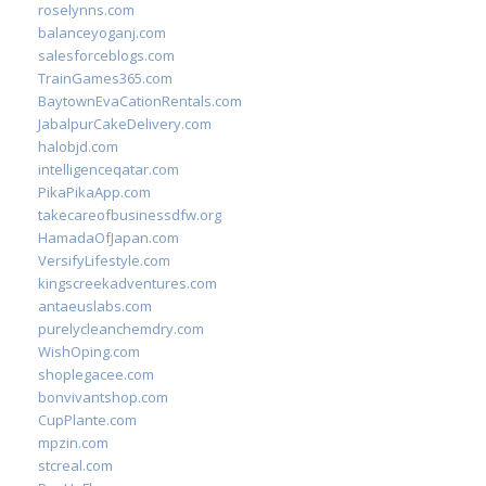
roselynns.com
balanceyoganj.com
salesforceblogs.com
TrainGames365.com
BaytownEvaCationRentals.com
JabalpurCakeDelivery.com
halobjd.com
intelligenceqatar.com
PikaPikaApp.com
takecareofbusinessdfw.org
HamadaOfJapan.com
VersifyLifestyle.com
kingscreekadventures.com
antaeuslabs.com
purelycleanchemdry.com
WishOping.com
shoplegacee.com
bonvivantshop.com
CupPlante.com
mpzin.com
stcreal.com