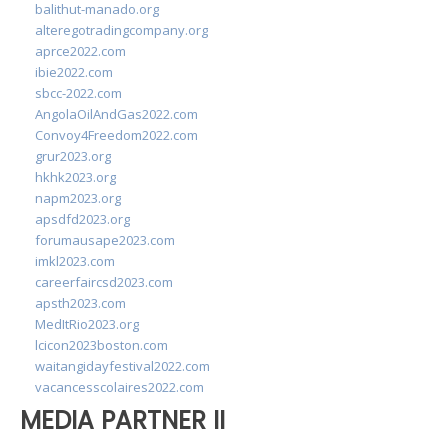
balithut-manado.org
alteregotradingcompany.org
aprce2022.com
ibie2022.com
sbcc-2022.com
AngolaOilAndGas2022.com
Convoy4Freedom2022.com
grur2023.org
hkhk2023.org
napm2023.org
apsdfd2023.org
forumausape2023.com
imkl2023.com
careerfaircsd2023.com
apsth2023.com
MedItRio2023.org
lcicon2023boston.com
waitangidayfestival2022.com
vacancesscolaires2022.com
MEDIA PARTNER II