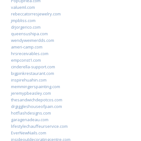
PopUpFlea.com
valueml.com
rebeccatorresjewelry.com
jmpbliss.com
drjorgerico.com
queensushipa.com
wendyweimerdds.com
ameri-camp.com
hrsreceivables.com
empconst1.com
cinderella-support.com
bigpinkrestaurant.com
inspirehuahin.com
memmingerspainting.com
jeremypbeasley.com
thesandwichdepotcos.com
drgiggleshouseofpain.com
hotflashdesigns.com
garagenadeau.com
lifestylechauffeurservice.com
EverNewNails.com
insideoutdecoratingcentre.com