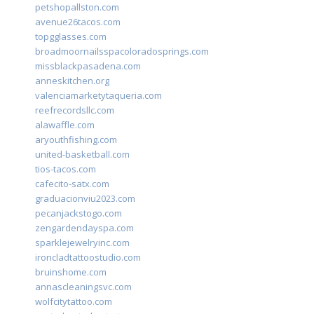
petshopallston.com
avenue26tacos.com
topgglasses.com
broadmoornailsspacoloradosprings.com
missblackpasadena.com
anneskitchen.org
valenciamarketytaqueria.com
reefrecordsllc.com
alawaffle.com
aryouthfishing.com
united-basketball.com
tios-tacos.com
cafecito-satx.com
graduacionviu2023.com
pecanjackstogo.com
zengardendayspa.com
sparklejewelryinc.com
ironcladtattoostudio.com
bruinshome.com
annascleaningsvc.com
wolfcitytattoo.com