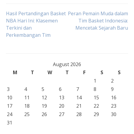
Post
Hasil Pertandingan Basket
Peran Pemain Muda dalam
NBA Hari Ini: Klasemen
Tim Basket Indonesia:
Terkini dan
Mencetak Sejarah Baru
navigation
Perkembangan Tim
August 2026
M
T
W
T
F
S
S
1
2
3
4
5
6
7
8
9
10
11
12
13
14
15
16
17
18
19
20
21
22
23
24
25
26
27
28
29
30
31