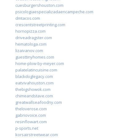
cuesburgershouston.com
psicologiaespecializadaencampeche.com
dmtacos.com
crescentstreetprinting.com
hornopizza.com
driveadragster.com
hematologa.com
lizaivanov.com
guesttinyhomes.com
home-plow-by-meyer.com
palatelatincuisine.com
blackdoglegacy.com
eatvivahouston.com
thebigshowok.com
chimeandstave.com
greatwallseafoodny.com
theloverose.com
gabriovoice.com
resinflowart.com
p-sports.net
korsairstreetwear.com