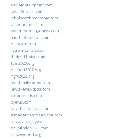
salvatoresinpoint.com
jovialfloralco.com
johnlscotthometeam.com
u-seehomes.com
watersportslagonissi.com
mischieffashion.com
eduwyre.com
retro-interiors.com
theblvd-boise.com
fpet2023.org
e-smart2022.org
ngrc2022.org
leesfamilyfoods.com
lewis-lewis-cpas.com
eleontennis.com
cyetus.com
bradfordshops.com
almadenranchsanjose.com
advocatevijay.com
adlibilimler2023.com
naswwebed.org