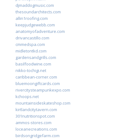
djmaddogmusic.com
thesoundarchitects.com
allin1roofing.com
keepjudgewebb.com
anatomyofadventure.com
drivancastillo.com
cmmedspa.com
midletontkd.com
gardensandgrills.com
basilfoodwine.com
nikko-tochigi.net
caribbean-corner.com
bluemoongiftcards.com
rivercitysteampunkexpo.com
kchoops.net
mountainsideskateshop.com
kirtlandcitytavern.com
301nutritionspot.com
ammos-stores.com
loceanecreations.com
birdsongridgefarm.com