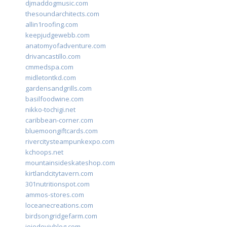
djmaddogmusic.com
thesoundarchitects.com
allin1roofing.com
keepjudgewebb.com
anatomyofadventure.com
drivancastillo.com
cmmedspa.com
midletontkd.com
gardensandgrills.com
basilfoodwine.com
nikko-tochigi.net
caribbean-corner.com
bluemoongiftcards.com
rivercitysteampunkexpo.com
kchoops.net
mountainsideskateshop.com
kirtlandcitytavern.com
301nutritionspot.com
ammos-stores.com
loceanecreations.com
birdsongridgefarm.com
joiedevivblog.com