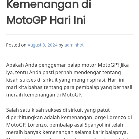
Kemenangan di
MotoGP Hari Ini
Posted on
August 8, 2024
by
adminhot
Apakah Anda penggemar balap motor MotoGP? Jika
iya, tentu Anda pasti pernah mendengar tentang
kisah sukses di sirkuit yang menginspirasi. Hari ini,
mari kita bahas tentang para pembalap yang berhasil
meraih kemenangan di MotoGP.
Salah satu kisah sukses di sirkuit yang patut
diperhitungkan adalah kemenangan Jorge Lorenzo di
MotoGP. Lorenzo, pembalap asal Spanyol ini telah
meraih banyak kemenangan selama karir balapnya.