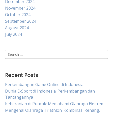
December 2024
November 2024
October 2024
September 2024
August 2024
July 2024
Search
for:
Recent Posts
Perkembangan Game Online di Indonesia
Dunia E-Sport di Indonesia: Perkembangan dan
Tantangannya
Keberanian di Puncak: Memahami Olahraga Ekstrem
Mengenal Olahraga Triathlon: Kombinasi Renang,