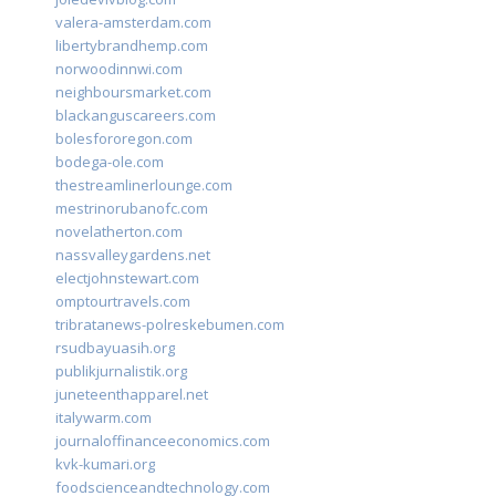
valera-amsterdam.com
libertybrandhemp.com
norwoodinnwi.com
neighboursmarket.com
blackanguscareers.com
bolesfororegon.com
bodega-ole.com
thestreamlinerlounge.com
mestrinorubanofc.com
novelatherton.com
nassvalleygardens.net
electjohnstewart.com
omptourtravels.com
tribratanews-polreskebumen.com
rsudbayuasih.org
publikjurnalistik.org
juneteenthapparel.net
italywarm.com
journaloffinanceeconomics.com
kvk-kumari.org
foodscienceandtechnology.com