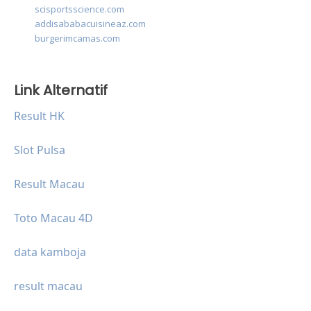
scisportsscience.com
addisababacuisineaz.com
burgerimcamas.com
Link Alternatif
Result HK
Slot Pulsa
Result Macau
Toto Macau 4D
data kamboja
result macau