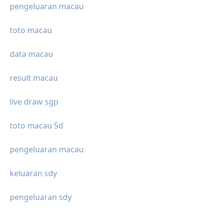
pengeluaran macau
toto macau
data macau
result macau
live draw sgp
toto macau 5d
pengeluaran macau
keluaran sdy
pengeluaran sdy