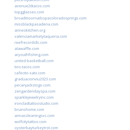
avenue26tacos.com
topgglasses.com
broadmoornailsspacoloradosprings.com
missblackpasadena.com
anneskitchen.org
valenciamarketytaqueria.com
reefrecordsllc.com
alawaffle.com
aryouthfishing.com
united-basketball.com
tios-tacos.com
cafecito-satx.com
graduacionviu2023.com
pecanjackstogo.com
zengardendayspa.com
sparklejewelryinc.com
ironcladtattoostudio.com
bruinshome.com
annascleaningsvc.com
wolfcitytattoo.com
oysterbayturkeytrot.com