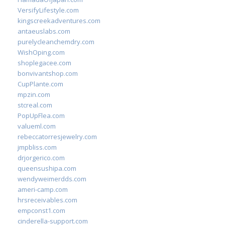
VersifyLifestyle.com
kingscreekadventures.com
antaeuslabs.com
purelycleanchemdry.com
WishOping.com
shoplegacee.com
bonvivantshop.com
CupPlante.com
mpzin.com
stcreal.com
PopUpFlea.com
valueml.com
rebeccatorresjewelry.com
jmpbliss.com
drjorgerico.com
queensushipa.com
wendyweimerdds.com
ameri-camp.com
hrsreceivables.com
empconst1.com
cinderella-support.com