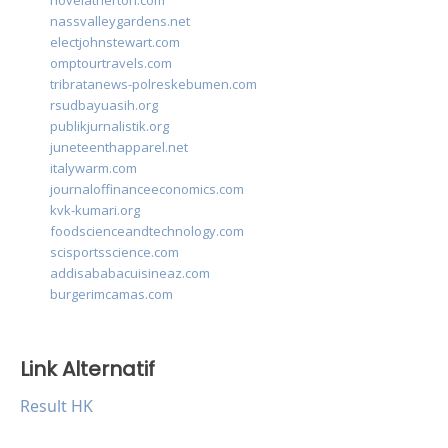
novelatherton.com
nassvalleygardens.net
electjohnstewart.com
omptourtravels.com
tribratanews-polreskebumen.com
rsudbayuasih.org
publikjurnalistik.org
juneteenthapparel.net
italywarm.com
journaloffinanceeconomics.com
kvk-kumari.org
foodscienceandtechnology.com
scisportsscience.com
addisababacuisineaz.com
burgerimcamas.com
Link Alternatif
Result HK