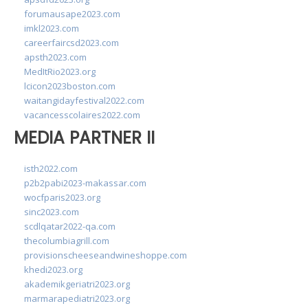
forumausape2023.com
imkl2023.com
careerfaircsd2023.com
apsth2023.com
MedItRio2023.org
lcicon2023boston.com
waitangidayfestival2022.com
vacancesscolaires2022.com
MEDIA PARTNER II
isth2022.com
p2b2pabi2023-makassar.com
wocfparis2023.org
sinc2023.com
scdlqatar2022-qa.com
thecolumbiagrill.com
provisionscheeseandwineshoppe.com
khedi2023.org
akademikgeriatri2023.org
marmarapediatri2023.org