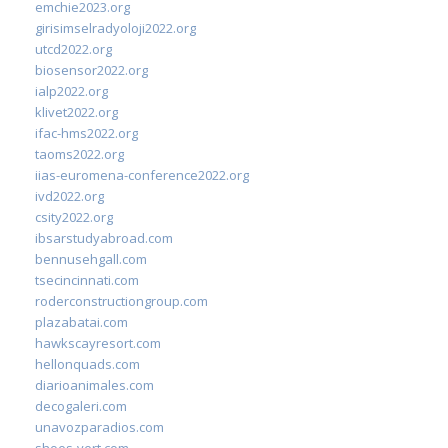
emchie2023.org
girisimselradyoloji2022.org
utcd2022.org
biosensor2022.org
ialp2022.org
klivet2022.org
ifac-hms2022.org
taoms2022.org
iias-euromena-conference2022.org
ivd2022.org
csity2022.org
ibsarstudyabroad.com
bennusehgall.com
tsecincinnati.com
roderconstructiongroup.com
plazabatai.com
hawkscayresort.com
hellonquads.com
diarioanimales.com
decogaleri.com
unavozparadios.com
shoes-vert.com