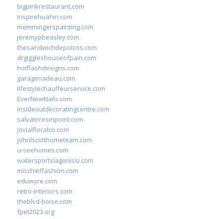
bigpinkrestaurant.com
inspirehuahin.com
memmingerspainting.com
jeremypbeasley.com
thesandwichdepotcos.com
drgiggleshouseofpain.com
hotflashdesigns.com
garagenadeau.com
lifestylechauffeurservice.com
EverNewNails.com
insideoutdecoratingcentre.com
salvatoresinpoint.com
jovialfloralco.com
johnlscotthometeam.com
u-seehomes.com
watersportslagonissi.com
mischieffashion.com
eduwyre.com
retro-interiors.com
theblvd-boise.com
fpet2023.org