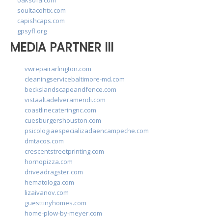
soultacohtx.com
capishcaps.com
gpsyfl.org
MEDIA PARTNER III
vwrepairarlington.com
cleaningservicebaltimore-md.com
beckslandscapeandfence.com
vistaaltadelveramendi.com
coastlinecateringnc.com
cuesburgershouston.com
psicologiaespecializadaencampeche.com
dmtacos.com
crescentstreetprinting.com
hornopizza.com
driveadragster.com
hematologa.com
lizaivanov.com
guesttinyhomes.com
home-plow-by-meyer.com