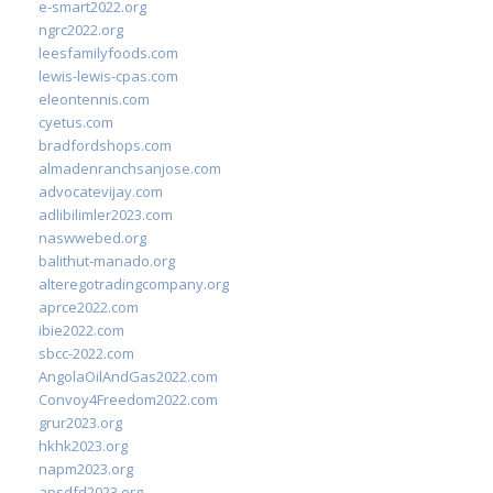
e-smart2022.org
ngrc2022.org
leesfamilyfoods.com
lewis-lewis-cpas.com
eleontennis.com
cyetus.com
bradfordshops.com
almadenranchsanjose.com
advocatevijay.com
adlibilimler2023.com
naswwebed.org
balithut-manado.org
alteregotradingcompany.org
aprce2022.com
ibie2022.com
sbcc-2022.com
AngolaOilAndGas2022.com
Convoy4Freedom2022.com
grur2023.org
hkhk2023.org
napm2023.org
apsdfd2023.org