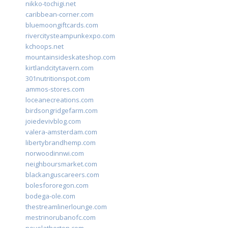
nikko-tochigi.net
caribbean-corner.com
bluemoongiftcards.com
rivercitysteampunkexpo.com
kchoops.net
mountainsideskateshop.com
kirtlandcitytavern.com
301nutritionspot.com
ammos-stores.com
loceanecreations.com
birdsongridgefarm.com
joiedevivblog.com
valera-amsterdam.com
libertybrandhemp.com
norwoodinnwi.com
neighboursmarket.com
blackanguscareers.com
bolesfororegon.com
bodega-ole.com
thestreamlinerlounge.com
mestrinorubanofc.com