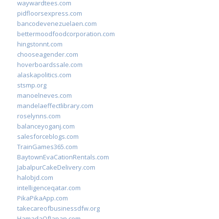
waywardtees.com
pidfloorsexpress.com
bancodevenezuelaen.com
bettermoodfoodcorporation.com
hingstonnt.com
chooseagender.com
hoverboardssale.com
alaskapolitics.com
stsmp.org
manoelneves.com
mandelaeffectlibrary.com
roselynns.com
balanceyoganj.com
salesforceblogs.com
TrainGames365.com
BaytownEvaCationRentals.com
JabalpurCakeDelivery.com
halobjd.com
intelligenceqatar.com
PikaPikaApp.com
takecareofbusinessdfw.org
HamadaOfJapan.com