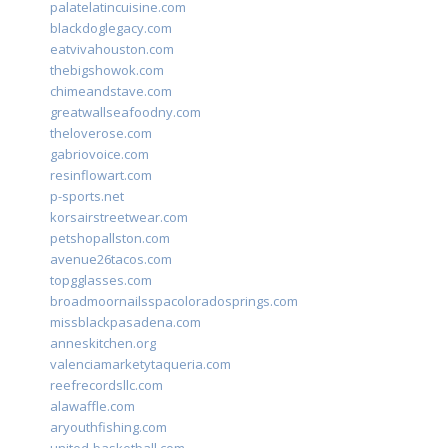
palatelatincuisine.com
blackdoglegacy.com
eatvivahouston.com
thebigshowok.com
chimeandstave.com
greatwallseafoodny.com
theloverose.com
gabriovoice.com
resinflowart.com
p-sports.net
korsairstreetwear.com
petshopallston.com
avenue26tacos.com
topgglasses.com
broadmoornailsspacoloradosprings.com
missblackpasadena.com
anneskitchen.org
valenciamarketytaqueria.com
reefrecordsllc.com
alawaffle.com
aryouthfishing.com