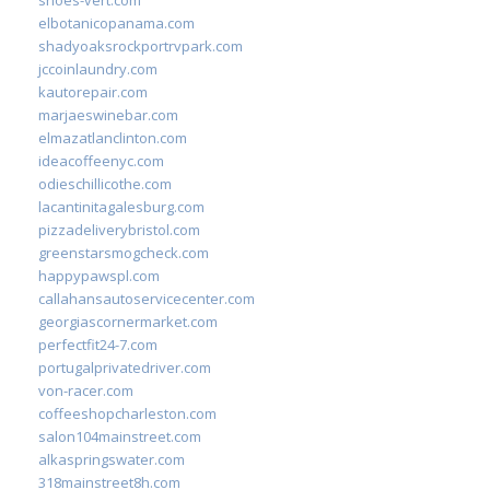
elbotanicopanama.com
shadyoaksrockportrvpark.com
jccoinlaundry.com
kautorepair.com
marjaeswinebar.com
elmazatlanclinton.com
ideacoffeenyc.com
odieschillicothe.com
lacantinitagalesburg.com
pizzadeliverybristol.com
greenstarsmogcheck.com
happypawspl.com
callahansautoservicecenter.com
georgiascornermarket.com
perfectfit24-7.com
portugalprivatedriver.com
von-racer.com
coffeeshopcharleston.com
salon104mainstreet.com
alkaspringswater.com
318mainstreet8h.com