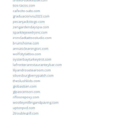
united-basketball.com
tios-tacos.com
cafecito-satx.com
graduacionviu2023.com
pecanjackstogo.com
zengardendayspa.com
sparklejewelryinc.com
ironcladtattoostudio.com
bruinshome.com
annascleaningsvc.com
wolfcitytattoo.com
oysterbayturkeytrot.com
lafronterarestauranteybar.com
lilyandrosetearoom.com
olivesburgberrypatch.com
theslushkids.com
giobastian.com
glpascensori.com
rifloorepoxy.com
woolleymillingandpaving.com
uptonpvd.com
2troublegrill.com