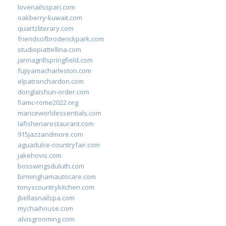
lovenailsspari.com
oakberry-kuwait.com
quartzliterary.com
friendsofbroderickpark.com
studiopiattellina.com
jannagrillspringfield.com
fujiyamacharleston.com
elpatronchardon.com
donglaishun-order.com
fiamc-rome2022.org
mariceworldessentials.com
lafisheriarestaurant.com
915jazzandmore.com
aguadulce-countryfair.com
jakehovis.com
bosswingsduluth.com
birminghamautocare.com
tonyscountrykitchen.com
jbellasnailspa.com
mychaihouse.com
alvisgrooming.com