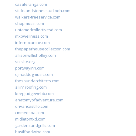
casateranga.com
sticksandstonesstudiooh.com
walkers-treeservice.com
shopmossi.com
untamedcollectivesd.com
mxpwellness.com
infernocanine.com
thepaperhousecollection.com
allisonwillisholley.com
solslite.org
portwayinn.com
djmaddogmusic.com
thesoundarchitects.com
allin1roofing.com
keepjudgewebb.com
anatomyofadventure.com
drivancastillo.com
cmmedspa.com
midletontkd.com
gardensandgrills.com
basilfoodwine.com