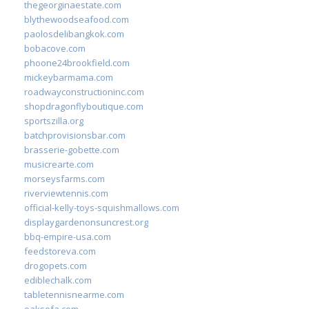
thegeorginaestate.com
blythewoodseafood.com
paolosdelibangkok.com
bobacove.com
phoone24brookfield.com
mickeybarmama.com
roadwayconstructioninc.com
shopdragonflyboutique.com
sportszilla.org
batchprovisionsbar.com
brasserie-gobette.com
musicrearte.com
morseysfarms.com
riverviewtennis.com
official-kelly-toys-squishmallows.com
displaygardenonsuncrest.org
bbq-empire-usa.com
feedstoreva.com
drogopets.com
ediblechalk.com
tabletennisnearme.com
oaksofa.com