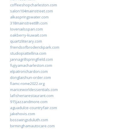
coffeeshopcharleston.com
salon104mainstreet.com
alkaspringswater.com
318mainstreet8h.com
lovenailsspari.com
oakberry-kuwait.com
quartzliterary.com
friendsofbroderickpark.com
studiopiattellina.com
jannagrillspringfield.com
fujiyamacharleston.com
elpatronchardon.com
donglaishun-order.com
fiamc-rome2022.org
mariceworldessentials.com
lafisheriarestaurant.com
915jazzandmore.com
aguadulce-countryfair.com
jakehovis.com
bosswingsduluth.com
birminghamautocare.com