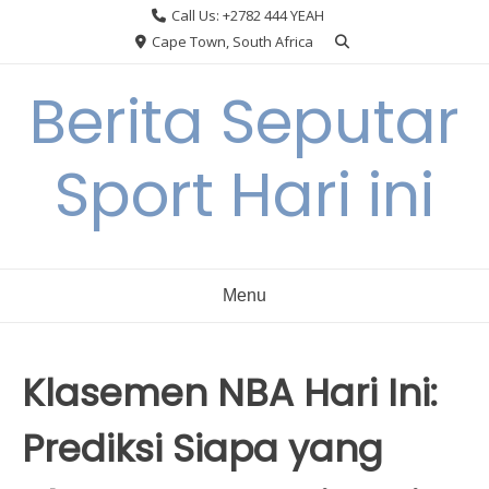
Skip
Call Us: +2782 444 YEAH
to
Cape Town, South Africa
content
Berita Seputar
Sport Hari ini
Menu
Klasemen NBA Hari Ini:
Prediksi Siapa yang