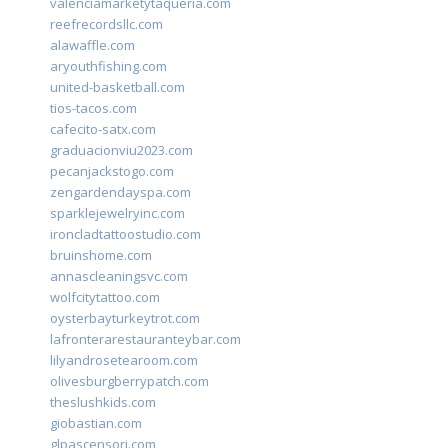
valenciamarketytaqueria.com
reefrecordsllc.com
alawaffle.com
aryouthfishing.com
united-basketball.com
tios-tacos.com
cafecito-satx.com
graduacionviu2023.com
pecanjackstogo.com
zengardendayspa.com
sparklejewelryinc.com
ironcladtattoostudio.com
bruinshome.com
annascleaningsvc.com
wolfcitytattoo.com
oysterbayturkeytrot.com
lafronterarestauranteybar.com
lilyandrosetearoom.com
olivesburgberrypatch.com
theslushkids.com
giobastian.com
glpascensori.com