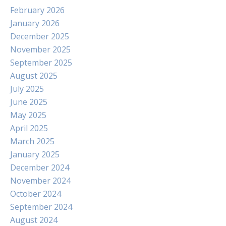
February 2026
January 2026
December 2025
November 2025
September 2025
August 2025
July 2025
June 2025
May 2025
April 2025
March 2025
January 2025
December 2024
November 2024
October 2024
September 2024
August 2024