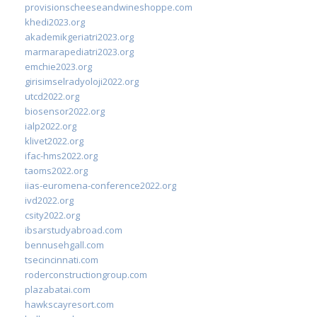
provisionscheeseandwineshoppe.com
khedi2023.org
akademikgeriatri2023.org
marmarapediatri2023.org
emchie2023.org
girisimselradyoloji2022.org
utcd2022.org
biosensor2022.org
ialp2022.org
klivet2022.org
ifac-hms2022.org
taoms2022.org
iias-euromena-conference2022.org
ivd2022.org
csity2022.org
ibsarstudyabroad.com
bennusehgall.com
tsecincinnati.com
roderconstructiongroup.com
plazabatai.com
hawkscayresort.com