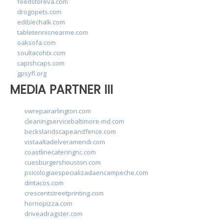
feedstoreva.com
drogopets.com
ediblechalk.com
tabletennisnearme.com
oaksofa.com
soultacohtx.com
capishcaps.com
gpsyfl.org
MEDIA PARTNER III
vwrepairarlington.com
cleaningservicebaltimore-md.com
beckslandscapeandfence.com
vistaaltadelveramendi.com
coastlinecateringnc.com
cuesburgershouston.com
psicologiaespecializadaencampeche.com
dmtacos.com
crescentstreetprinting.com
hornopizza.com
driveadragster.com