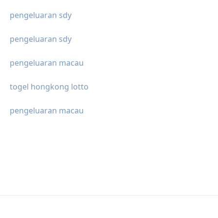
pengeluaran sdy
pengeluaran sdy
pengeluaran macau
togel hongkong lotto
pengeluaran macau