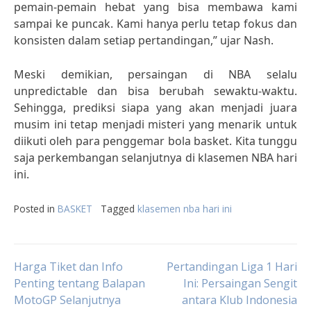
pemain-pemain hebat yang bisa membawa kami
sampai ke puncak. Kami hanya perlu tetap fokus dan
konsisten dalam setiap pertandingan,” ujar Nash.
Meski demikian, persaingan di NBA selalu
unpredictable dan bisa berubah sewaktu-waktu.
Sehingga, prediksi siapa yang akan menjadi juara
musim ini tetap menjadi misteri yang menarik untuk
diikuti oleh para penggemar bola basket. Kita tunggu
saja perkembangan selanjutnya di klasemen NBA hari
ini.
Posted in
BASKET
Tagged
klasemen nba hari ini
Post
Harga Tiket dan Info
Pertandingan Liga 1 Hari
Penting tentang Balapan
Ini: Persaingan Sengit
MotoGP Selanjutnya
antara Klub Indonesia
navigation