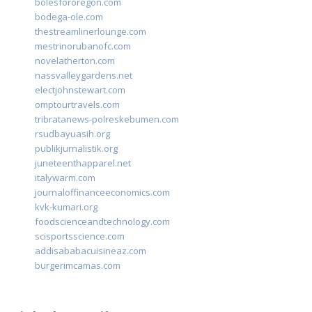
bolesfororegon.com
bodega-ole.com
thestreamlinerlounge.com
mestrinorubanofc.com
novelatherton.com
nassvalleygardens.net
electjohnstewart.com
omptourtravels.com
tribratanews-polreskebumen.com
rsudbayuasih.org
publikjurnalistik.org
juneteenthapparel.net
italywarm.com
journaloffinanceeconomics.com
kvk-kumari.org
foodscienceandtechnology.com
scisportsscience.com
addisababacuisineaz.com
burgerimcamas.com