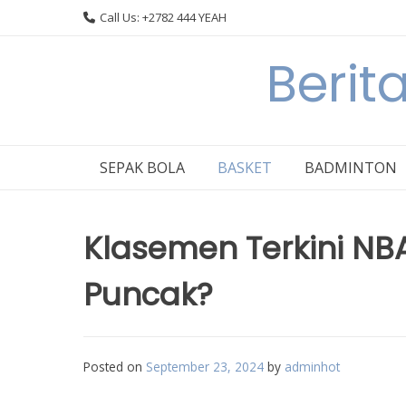
Skip
Call Us: +2782 444 YEAH
to
content
Berit
SEPAK BOLA
BASKET
BADMINTON
Klasemen Terkini NB
Puncak?
Posted on
September 23, 2024
by
adminhot