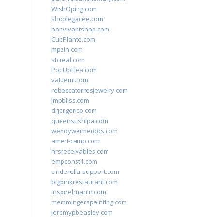
WishOping.com
shoplegacee.com
bonvivantshop.com
CupPlante.com
mpzin.com
stcreal.com
PopUpFlea.com
valueml.com
rebeccatorresjewelry.com
jmpbliss.com
drjorgerico.com
queensushipa.com
wendyweimerdds.com
ameri-camp.com
hrsreceivables.com
empconst1.com
cinderella-support.com
bigpinkrestaurant.com
inspirehuahin.com
memmingerspainting.com
jeremypbeasley.com