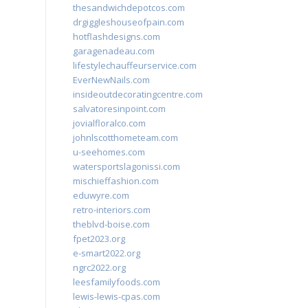
thesandwichdepotcos.com
drgiggleshouseofpain.com
hotflashdesigns.com
garagenadeau.com
lifestylechauffeurservice.com
EverNewNails.com
insideoutdecoratingcentre.com
salvatoresinpoint.com
jovialfloralco.com
johnlscotthometeam.com
u-seehomes.com
watersportslagonissi.com
mischieffashion.com
eduwyre.com
retro-interiors.com
theblvd-boise.com
fpet2023.org
e-smart2022.org
ngrc2022.org
leesfamilyfoods.com
lewis-lewis-cpas.com