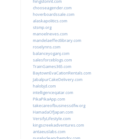
hingstonnt.com
chooseagender.com
hoverboardssale.com
alaskapolitics.com
stsmp.org
manoelneves.com
mandelaeffectlibrary.com
roselynns.com
balanceyoganj.com
salesforceblogs.com
TrainGames365.com
BaytownEvaCationRentals.com
JabalpurCakeDelivery.com
halobjd.com
intelligenceqatar.com
PikaPikaApp.com
takecareofbusinessdfw.org
HamadaOfJapan.com
VersifyLifestyle.com
kingscreekadventures.com
antaeuslabs.com
purelycleanchemdry.com