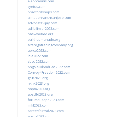
eleontennis.com
cyetus.com
bradfordshops.com
almadenranchsanjose.com
advocatevijay.com
adlibilimler2023.com
naswwebed.org
balithut-manado.org
alteregotradingcompany.org
aprce2022.com
ibie2022.com
sbcc-2022.com
AngolaOilAndGas2022.com
Convoy4Freedom2022.com
grur2023.org
hkhk2023.org
napm2023.org
apsdfd2023.org
forumausape2023.com
imkl2023.com
careerfaircsd2023.com
apsth2023.com