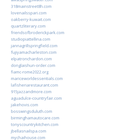
318mainstreet8h.com
lovenailsspari.com
oakberry-kuwait.com
quartzliterary.com
friendsofbroderickpark.com
studiopiattellina.com
jannagrillspringfield.com
fujiyamacharleston.com
elpatronchardon.com
donglaishun-order.com
fiamc-rome2022.org
mariceworldessentials.com
lafisheriarestaurant.com
915jazzandmore.com
aguadulce-countryfair.com
jakehovis.com
bosswingsduluth.com
birminghamautocare.com
tonyscountrykitchen.com
jbellasnailspa.com
mychaihouse.com