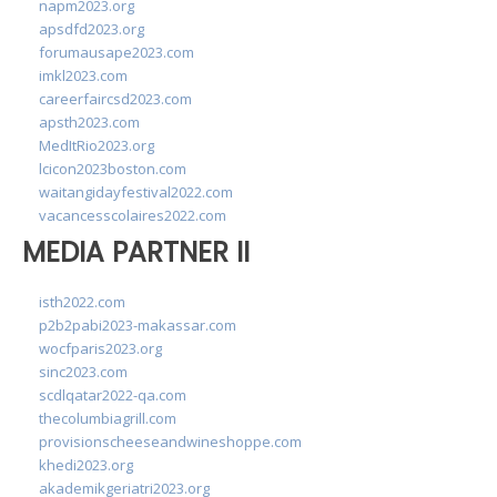
napm2023.org
apsdfd2023.org
forumausape2023.com
imkl2023.com
careerfaircsd2023.com
apsth2023.com
MedItRio2023.org
lcicon2023boston.com
waitangidayfestival2022.com
vacancesscolaires2022.com
MEDIA PARTNER II
isth2022.com
p2b2pabi2023-makassar.com
wocfparis2023.org
sinc2023.com
scdlqatar2022-qa.com
thecolumbiagrill.com
provisionscheeseandwineshoppe.com
khedi2023.org
akademikgeriatri2023.org