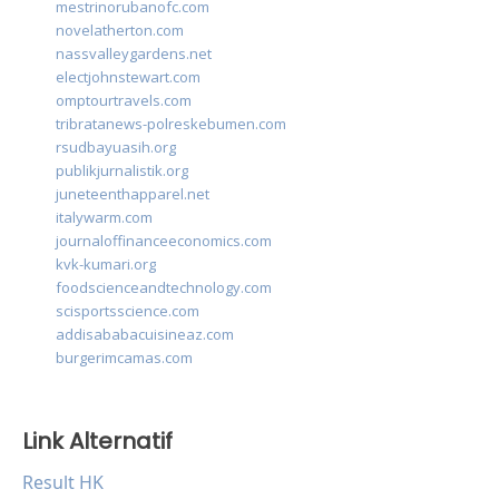
mestrinorubanofc.com
novelatherton.com
nassvalleygardens.net
electjohnstewart.com
omptourtravels.com
tribratanews-polreskebumen.com
rsudbayuasih.org
publikjurnalistik.org
juneteenthapparel.net
italywarm.com
journaloffinanceeconomics.com
kvk-kumari.org
foodscienceandtechnology.com
scisportsscience.com
addisababacuisineaz.com
burgerimcamas.com
Link Alternatif
Result HK