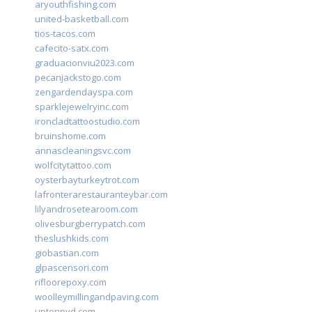
aryouthfishing.com
united-basketball.com
tios-tacos.com
cafecito-satx.com
graduacionviu2023.com
pecanjackstogo.com
zengardendayspa.com
sparklejewelryinc.com
ironcladtattoostudio.com
bruinshome.com
annascleaningsvc.com
wolfcitytattoo.com
oysterbayturkeytrot.com
lafronterarestauranteybar.com
lilyandrosetearoom.com
olivesburgberrypatch.com
theslushkids.com
giobastian.com
glpascensori.com
rifloorepoxy.com
woolleymillingandpaving.com
uptonpvd.com