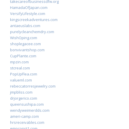
takecareofbusinessdfw.org
HamadaOfJapan.com
VersifyLifestyle.com
kingscreekadventures.com
antaeuslabs.com
purelycleanchemdry.com
WishOping.com
shoplegacee.com
bonvivantshop.com
CupPlante.com
mpzin.com
stcreal.com
PopUpFlea.com
valueml.com
rebeccatorresjewelry.com
jmpbliss.com
drjorgerico.com
queensushipa.com
wendyweimerdds.com
ameri-camp.com
hrsreceivables.com
empconst1.com