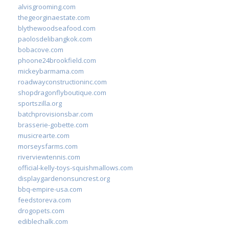
alvisgrooming.com
thegeorginaestate.com
blythewoodseafood.com
paolosdelibangkok.com
bobacove.com
phoone24brookfield.com
mickeybarmama.com
roadwayconstructioninc.com
shopdragonflyboutique.com
sportszilla.org
batchprovisionsbar.com
brasserie-gobette.com
musicrearte.com
morseysfarms.com
riverviewtennis.com
official-kelly-toys-squishmallows.com
displaygardenonsuncrest.org
bbq-empire-usa.com
feedstoreva.com
drogopets.com
ediblechalk.com