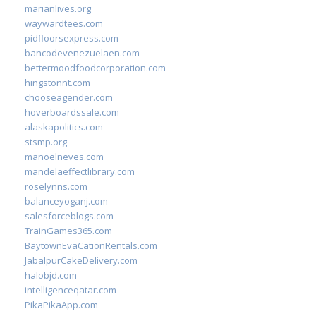
marianlives.org
waywardtees.com
pidfloorsexpress.com
bancodevenezuelaen.com
bettermoodfoodcorporation.com
hingstonnt.com
chooseagender.com
hoverboardssale.com
alaskapolitics.com
stsmp.org
manoelneves.com
mandelaeffectlibrary.com
roselynns.com
balanceyoganj.com
salesforceblogs.com
TrainGames365.com
BaytownEvaCationRentals.com
JabalpurCakeDelivery.com
halobjd.com
intelligenceqatar.com
PikaPikaApp.com