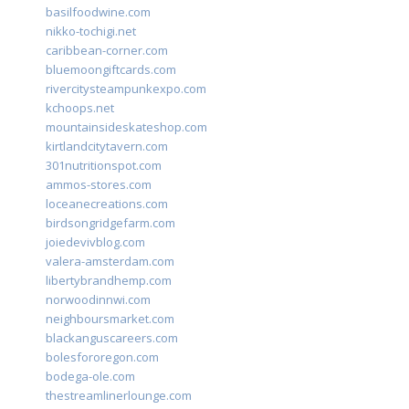
basilfoodwine.com
nikko-tochigi.net
caribbean-corner.com
bluemoongiftcards.com
rivercitysteampunkexpo.com
kchoops.net
mountainsideskateshop.com
kirtlandcitytavern.com
301nutritionspot.com
ammos-stores.com
loceanecreations.com
birdsongridgefarm.com
joiedevivblog.com
valera-amsterdam.com
libertybrandhemp.com
norwoodinnwi.com
neighboursmarket.com
blackanguscareers.com
bolesfororegon.com
bodega-ole.com
thestreamlinerlounge.com