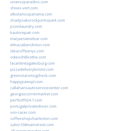
unavozparadios.com
shoes-vert.com
elbotanicopanama.com
shadyoaksrockportrvpark.com
jccoinlaundry.com
kautorepair.com
marjaeswinebar.com
elmazatlanclinton.com
ideacoffeenyc.com
odieschillicothe.com
lacantinitagalesburg.com
pizzadeliverybristol.com
greenstarsmogcheck.com
happypawspl.com
callahansautoservicecenter.com
georgiascornermarket.com
perfectfit24-7.com
portugalprivatedriver.com
von-racer.com
coffeeshopcharleston.com
salon104mainstreet.com
alkaspringswater.com