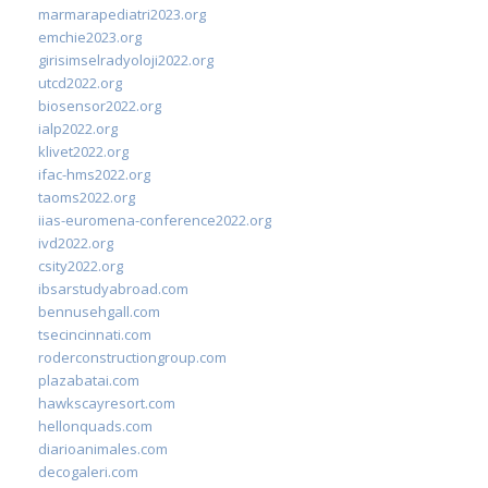
marmarapediatri2023.org
emchie2023.org
girisimselradyoloji2022.org
utcd2022.org
biosensor2022.org
ialp2022.org
klivet2022.org
ifac-hms2022.org
taoms2022.org
iias-euromena-conference2022.org
ivd2022.org
csity2022.org
ibsarstudyabroad.com
bennusehgall.com
tsecincinnati.com
roderconstructiongroup.com
plazabatai.com
hawkscayresort.com
hellonquads.com
diarioanimales.com
decogaleri.com