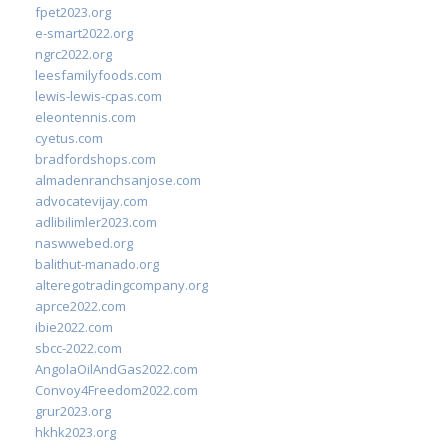
fpet2023.org
e-smart2022.org
ngrc2022.org
leesfamilyfoods.com
lewis-lewis-cpas.com
eleontennis.com
cyetus.com
bradfordshops.com
almadenranchsanjose.com
advocatevijay.com
adlibilimler2023.com
naswwebed.org
balithut-manado.org
alteregotradingcompany.org
aprce2022.com
ibie2022.com
sbcc-2022.com
AngolaOilAndGas2022.com
Convoy4Freedom2022.com
grur2023.org
hkhk2023.org