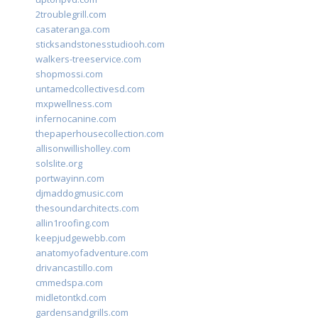
2troublegrill.com
casateranga.com
sticksandstonesstudiooh.com
walkers-treeservice.com
shopmossi.com
untamedcollectivesd.com
mxpwellness.com
infernocanine.com
thepaperhousecollection.com
allisonwillisholley.com
solslite.org
portwayinn.com
djmaddogmusic.com
thesoundarchitects.com
allin1roofing.com
keepjudgewebb.com
anatomyofadventure.com
drivancastillo.com
cmmedspa.com
midletontkd.com
gardensandgrills.com