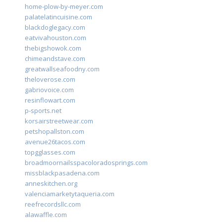
home-plow-by-meyer.com
palatelatincuisine.com
blackdoglegacy.com
eatvivahouston.com
thebigshowok.com
chimeandstave.com
greatwallseafoodny.com
theloverose.com
gabriovoice.com
resinflowart.com
p-sports.net
korsairstreetwear.com
petshopallston.com
avenue26tacos.com
topgglasses.com
broadmoornailsspacoloradosprings.com
missblackpasadena.com
anneskitchen.org
valenciamarketytaqueria.com
reefrecordsllc.com
alawaffle.com