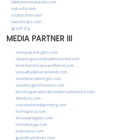
tabletennisnearme.com
oaksofa.com
soultacohtx.com
capishcaps.com
gpsyfl.org
MEDIA PARTNER III
vwrepairarlington.com
cleaningservicebaltimore-md.com
beckslandscapeandfence.com
vistaaltadelveramendi.com
coastlinecateringnc.com
cuesburgershouston.com
psicologiaespecializadaencampeche.com
dmtacos.com
crescentstreetprinting.com
hornopizza.com
driveadragster.com
hematologa.com
lizaivanov.com
guesttinyhomes.com