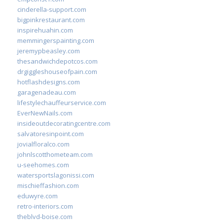
cinderella-support.com
bigpinkrestaurant.com
inspirehuahin.com
memmingerspainting.com
jeremypbeasley.com
thesandwichdepotcos.com
drgiggleshouseofpain.com
hotflashdesigns.com
garagenadeau.com
lifestylechauffeurservice.com
EverNewNails.com
insideoutdecoratingcentre.com
salvatoresinpoint.com
jovialfloralco.com
johnlscotthometeam.com
u-seehomes.com
watersportslagonissi.com
mischieffashion.com
eduwyre.com
retro-interiors.com
theblvd-boise.com