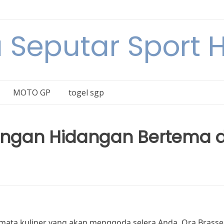
a Seputar Sport Ha
MOTO GP
togel sgp
ngan Hidangan Bertema d
rmata kuliner yang akan menggoda selera Anda. Ora Brasse