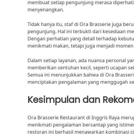
membuat setiap pengunjung merasa diperhati
menyenangkan.
Tidak hanya itu, staf di Ora Brasserie juga 
pengunjung. Hal ini terbukti dari kesediaan 
Dengan perhatian yang detail terhadap kebut
menikmati makan, tetapi juga menjadi momen 
Dalam setiap layanan, ada nuansa personal ya
memberikan sentuhan kecil, seperti ucapan se
Semua ini menunjukkan bahwa di Ora Brasserie,
menciptakan pengalaman yang menggugah sel
Kesimpulan dan Rekom
Ora Brasserie Restaurant di Inggris Raya meru
menikmati pengalaman bersantap yang istim
restoran ini berhasil menawarkan kombinasi c