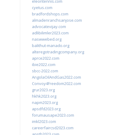
eleontennis.com
cyetus.com
bradfordshops.com
almadenranchsanjose.com
advocatevijay.com
adlibilimler2023.com
naswwebed.org
balithut-manado.org
alteregotradingcompany.org
aprce2022.com
ibie2022.com
sbcc-2022.com
AngolaOilAndGas2022.com
Convoy4Freedom2022.com
grur2023.org
hkhk2023.org
napm2023.org
apsdfd2023.org
forumausape2023.com
imkl2023.com
careerfaircsd2023.com
apsth2023.com