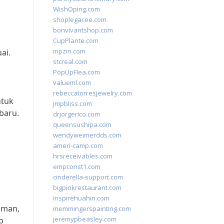
WishOping.com
shoplegacee.com
bonvivantshop.com
CupPlante.com
mpzin.com
ai.
stcreal.com
PopUpFlea.com
valueml.com
rebeccatorresjewelry.com
ntuk
jmpbliss.com
baru.
drjorgerico.com
queensushipa.com
wendyweimerdds.com
ameri-camp.com
hrsreceivables.com
empconst1.com
cinderella-support.com
bigpinkrestaurant.com
inspirehuahin.com
aman,
memmingerspainting.com
jeremypbeasley.com
p