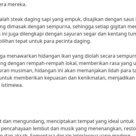
era mereka.
alah steak daging sapi yang empuk, disajikan dengan saus
ng dimasak dengan sempurna, sehingga setiap gigitan me
an ini juga dilengkapi dengan sayuran segar dan kentang t
lihan tepat untuk para pecinta daging.
juga menawarkan hidangan ikan yang diolah secara sempur
gang dengan rempah-rempah lokal, memberikan rasa yang u
yuran musiman, hidangan ini akan memanjakan lidah para t
ng untuk memberikan kepuasan dan kenikmatan, menjadikan
 istimewa.
at dan mengundang, menciptakan tempat yang ideal untuk
n pencahayaan lembut dan musik yang menenangkan, rest
an dan akrab. Sementara desain interiornya yang modern