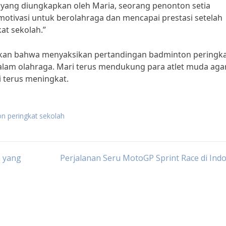
ti yang diungkapkan oleh Maria, seorang penonton setia
motivasi untuk berolahraga dan mencapai prestasi setelah
t sekolah.”
ukan bahwa menyaksikan pertandingan badminton peringk
lam olahraga. Mari terus mendukung para atlet muda aga
 terus meningkat.
n peringkat sekolah
a yang
Perjalanan Seru MotoGP Sprint Race di Ind