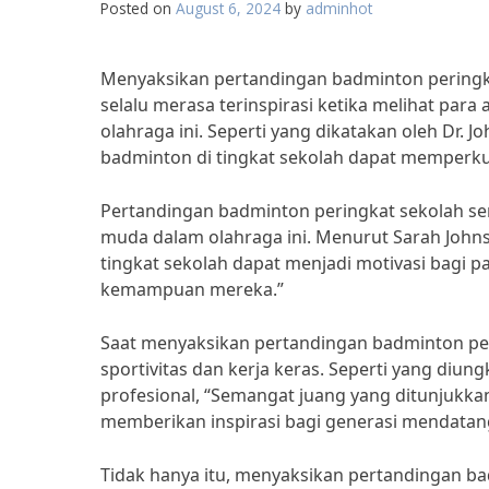
Posted on
August 6, 2024
by
adminhot
Menyaksikan pertandingan badminton peringk
selalu merasa terinspirasi ketika melihat par
olahraga ini. Seperti yang dikatakan oleh Dr. J
badminton di tingkat sekolah dapat memperkua
Pertandingan badminton peringkat sekolah ser
muda dalam olahraga ini. Menurut Sarah Johns
tingkat sekolah dapat menjadi motivasi bagi p
kemampuan mereka.”
Saat menyaksikan pertandingan badminton peri
sportivitas dan kerja keras. Seperti yang di
profesional, “Semangat juang yang ditunjukka
memberikan inspirasi bagi generasi mendatan
Tidak hanya itu, menyaksikan pertandingan b