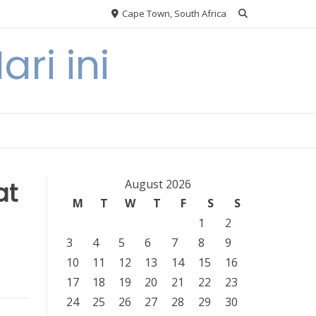
Cape Town, South Africa
ri ini
at
August 2026
M
T
W
T
F
S
S
1
2
3
4
5
6
7
8
9
10
11
12
13
14
15
16
17
18
19
20
21
22
23
24
25
26
27
28
29
30