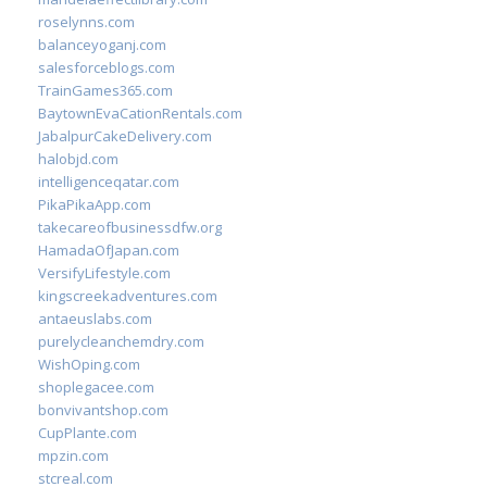
roselynns.com
balanceyoganj.com
salesforceblogs.com
TrainGames365.com
BaytownEvaCationRentals.com
JabalpurCakeDelivery.com
halobjd.com
intelligenceqatar.com
PikaPikaApp.com
takecareofbusinessdfw.org
HamadaOfJapan.com
VersifyLifestyle.com
kingscreekadventures.com
antaeuslabs.com
purelycleanchemdry.com
WishOping.com
shoplegacee.com
bonvivantshop.com
CupPlante.com
mpzin.com
stcreal.com