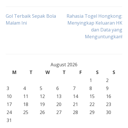
Post
Gol Terbaik Sepak Bola
Rahasia Togel Hongkong:
Malam Ini
Menyingkap Keluaran HK
dan Data yang
navigation
Menguntungkan!
August 2026
M
T
W
T
F
S
S
1
2
3
4
5
6
7
8
9
10
11
12
13
14
15
16
17
18
19
20
21
22
23
24
25
26
27
28
29
30
31