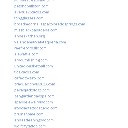
korsairstreetwear.com
petshopallston.com
avenue26tacos.com
topgglasses.com
broadmoornailsspacoloradosprings.com
missblackpasadena.com
anneskitchen.org
valenciamarketytaqueria.com
reefrecordsllc.com
alawaffle.com
aryouthfishing.com
united-basketball.com
tios-tacos.com
cafecito-satx.com
graduacionviu2023.com
pecanjackstogo.com
zengardendayspa.com
sparklejewelryinc.com
ironcladtattoostudio.com
bruinshome.com
annascleaningsvc.com
wolfcitytattoo.com