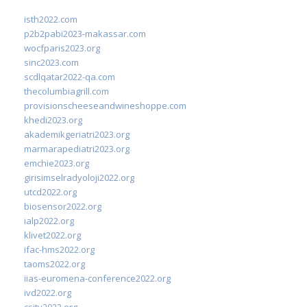
isth2022.com
p2b2pabi2023-makassar.com
wocfparis2023.org
sinc2023.com
scdlqatar2022-qa.com
thecolumbiagrill.com
provisionscheeseandwineshoppe.com
khedi2023.org
akademikgeriatri2023.org
marmarapediatri2023.org
emchie2023.org
girisimselradyoloji2022.org
utcd2022.org
biosensor2022.org
ialp2022.org
klivet2022.org
ifac-hms2022.org
taoms2022.org
iias-euromena-conference2022.org
ivd2022.org
csity2022.org