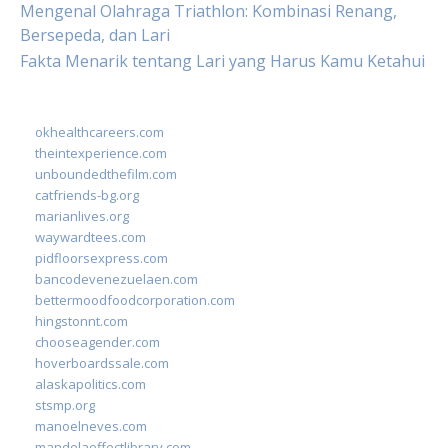
Mengenal Olahraga Triathlon: Kombinasi Renang,
Bersepeda, dan Lari
Fakta Menarik tentang Lari yang Harus Kamu Ketahui
okhealthcareers.com
theintexperience.com
unboundedthefilm.com
catfriends-bg.org
marianlives.org
waywardtees.com
pidfloorsexpress.com
bancodevenezuelaen.com
bettermoodfoodcorporation.com
hingstonnt.com
chooseagender.com
hoverboardssale.com
alaskapolitics.com
stsmp.org
manoelneves.com
mandelaeffectlibrary.com