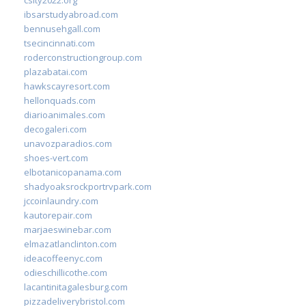
ibsarstudyabroad.com
bennusehgall.com
tsecincinnati.com
roderconstructiongroup.com
plazabatai.com
hawkscayresort.com
hellonquads.com
diarioanimales.com
decogaleri.com
unavozparadios.com
shoes-vert.com
elbotanicopanama.com
shadyoaksrockportrvpark.com
jccoinlaundry.com
kautorepair.com
marjaeswinebar.com
elmazatlanclinton.com
ideacoffeenyc.com
odieschillicothe.com
lacantinitagalesburg.com
pizzadeliverybristol.com