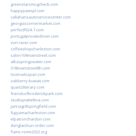
greenstarsmogcheck.com
happypawspl.com
callahansautoservicecenter.com
georgiascornermarket.com
perfectfit24-7.com
portugalprivatedriver.com
von-racer.com
coffeeshopcharleston.com
salon104mainstreet.com
alkaspringswater.com
318mainstreet8h.com
lovenailsspari.com
oakberry-kuwait.com
quartzliterary.com
friendsofbroderickpark.com
studiopiattellina.com
jannagrillspringfield.com
fujiyamacharleston.com
elpatronchardon.com
donglaishun-order.com
fiamc-rome2022.org