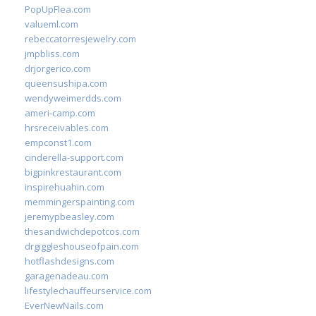
PopUpFlea.com
valueml.com
rebeccatorresjewelry.com
jmpbliss.com
drjorgerico.com
queensushipa.com
wendyweimerdds.com
ameri-camp.com
hrsreceivables.com
empconst1.com
cinderella-support.com
bigpinkrestaurant.com
inspirehuahin.com
memmingerspainting.com
jeremypbeasley.com
thesandwichdepotcos.com
drgiggleshouseofpain.com
hotflashdesigns.com
garagenadeau.com
lifestylechauffeurservice.com
EverNewNails.com