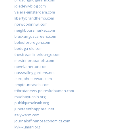
birdsongridgefarm.com
joiedevivblog.com
valera-amsterdam.com
libertybrandhemp.com
norwoodinnwi.com
neighboursmarket.com
blackanguscareers.com
bolesfororegon.com
bodega-ole.com
thestreamlinerlounge.com
mestrinorubanofc.com
novelatherton.com
nassvalleygardens.net
electjohnstewart.com
omptourtravels.com
tribratanews-polreskebumen.com
rsudbayuasih.org
publikjurnalistik.org
juneteenthapparel.net
italywarm.com
journaloffinanceeconomics.com
kvk-kumari.org