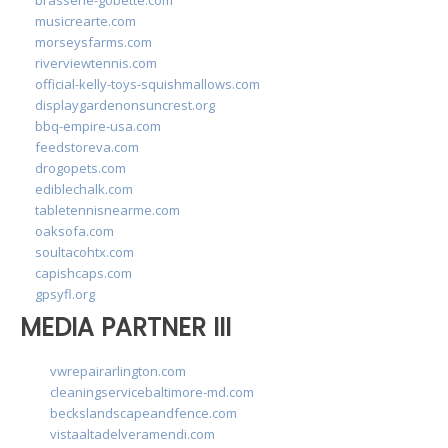
musicrearte.com
morseysfarms.com
riverviewtennis.com
official-kelly-toys-squishmallows.com
displaygardenonsuncrest.org
bbq-empire-usa.com
feedstoreva.com
drogopets.com
ediblechalk.com
tabletennisnearme.com
oaksofa.com
soultacohtx.com
capishcaps.com
gpsyfl.org
MEDIA PARTNER III
vwrepairarlington.com
cleaningservicebaltimore-md.com
beckslandscapeandfence.com
vistaaltadelveramendi.com