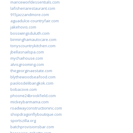
mariceworldessentials.com
lafisheriarestaurant.com
915jazzandmore.com
aguadulce-countryfair.com
jakehovis.com
bosswingsduluth.com
birminghamautocare.com
tonyscountrykitchen.com
jbellasnailspa.com
mychaihouse.com
alvisgrooming.com
thegeorginaestate.com
blythewoodseafood.com
paolosdelibangkok.com
bobacove.com
phoone24brookfield.com
mickeybarmama.com
roadwayconstructioninc.com
shopdragonflyboutique.com
sportszilla.org
batchprovisionsbar.com
brasserie-gobette.com