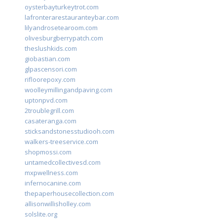
oysterbayturkeytrot.com
lafronterarestauranteybar.com
lilyandrosetearoom.com
olivesburgberrypatch.com
theslushkids.com
giobastian.com
glpascensori.com
rifloorepoxy.com
woolleymillingandpaving.com
uptonpvd.com
2troublegrill.com
casateranga.com
sticksandstonesstudiooh.com
walkers-treeservice.com
shopmossi.com
untamedcollectivesd.com
mxpwellness.com
infernocanine.com
thepaperhousecollection.com
allisonwillisholley.com
solslite.org