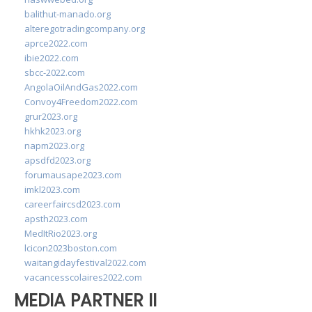
balithut-manado.org
alteregotradingcompany.org
aprce2022.com
ibie2022.com
sbcc-2022.com
AngolaOilAndGas2022.com
Convoy4Freedom2022.com
grur2023.org
hkhk2023.org
napm2023.org
apsdfd2023.org
forumausape2023.com
imkl2023.com
careerfaircsd2023.com
apsth2023.com
MedItRio2023.org
lcicon2023boston.com
waitangidayfestival2022.com
vacancesscolaires2022.com
MEDIA PARTNER II