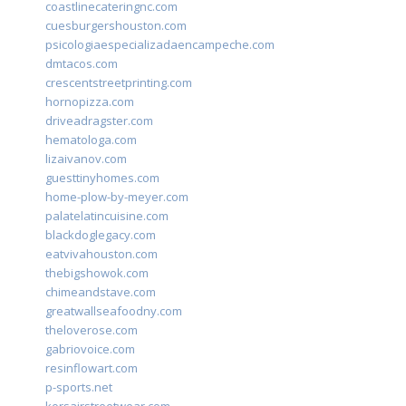
coastlinecateringnc.com
cuesburgershouston.com
psicologiaespecializadaencampeche.com
dmtacos.com
crescentstreetprinting.com
hornopizza.com
driveadragster.com
hematologa.com
lizaivanov.com
guesttinyhomes.com
home-plow-by-meyer.com
palatelatincuisine.com
blackdoglegacy.com
eatvivahouston.com
thebigshowok.com
chimeandstave.com
greatwallseafoodny.com
theloverose.com
gabriovoice.com
resinflowart.com
p-sports.net