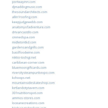
portwayinn.com
djmaddogmusic.com
thesoundarchitects.com
allin1roofing.com
keepjudgewebb.com
anatomyofadventure.com
drivancastillo.com
cmmedspa.com
midletontkd.com
gardensandgrills.com
basilfoodwine.com
nikko-tochigi.net
caribbean-corner.com
bluemoongiftcards.com
rivercitysteampunkexpo.com
kchoops.net
mountainsideskateshop.com
kirtlandcitytavern.com
301nutritionspot.com
ammos-stores.com
loceanecreations.com