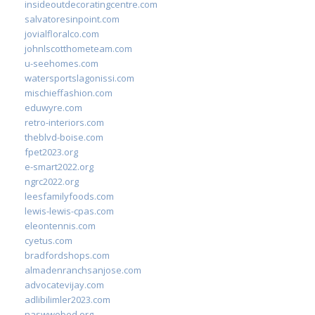
insideoutdecoratingcentre.com
salvatoresinpoint.com
jovialfloralco.com
johnlscotthometeam.com
u-seehomes.com
watersportslagonissi.com
mischieffashion.com
eduwyre.com
retro-interiors.com
theblvd-boise.com
fpet2023.org
e-smart2022.org
ngrc2022.org
leesfamilyfoods.com
lewis-lewis-cpas.com
eleontennis.com
cyetus.com
bradfordshops.com
almadenranchsanjose.com
advocatevijay.com
adlibilimler2023.com
naswwebed.org