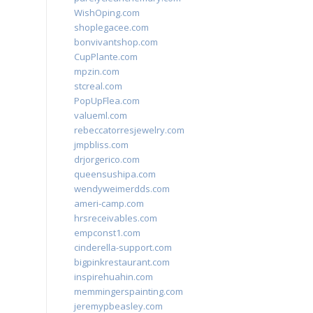
WishOping.com
shoplegacee.com
bonvivantshop.com
CupPlante.com
mpzin.com
stcreal.com
PopUpFlea.com
valueml.com
rebeccatorresjewelry.com
jmpbliss.com
drjorgerico.com
queensushipa.com
wendyweimerdds.com
ameri-camp.com
hrsreceivables.com
empconst1.com
cinderella-support.com
bigpinkrestaurant.com
inspirehuahin.com
memmingerspainting.com
jeremypbeasley.com