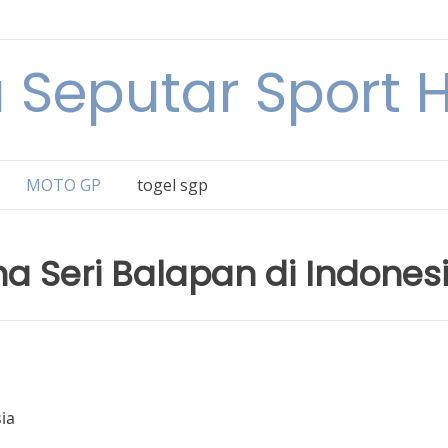
a Seputar Sport Ha
MOTO GP
togel sgp
a Seri Balapan di Indones
ia