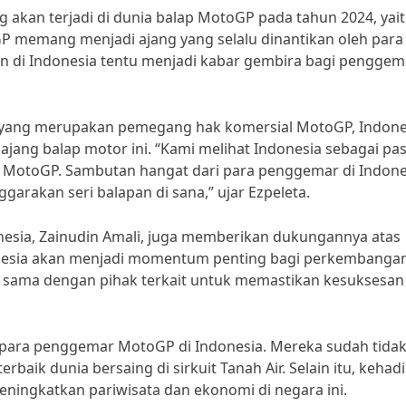
g akan terjadi di dunia balap MotoGP pada tahun 2024, yait
GP memang menjadi ajang yang selalu dinantikan oleh para
an di Indonesia tentu menjadi kabar gembira bagi penggem
 yang merupakan pemegang hak komersial MotoGP, Indone
 ajang balap motor ini. “Kami melihat Indonesia sebagai pa
MotoGP. Sambutan hangat dari para penggemar di Indone
rakan seri balapan di sana,” ujar Ezpeleta.
nesia, Zainudin Amali, juga memberikan dukungannya atas
onesia akan menjadi momentum penting bagi perkembanga
ja sama dengan pihak terkait untuk memastikan kesuksesan
i para penggemar MotoGP di Indonesia. Mereka sudah tida
baik dunia bersaing di sirkuit Tanah Air. Selain itu, kehad
ningkatkan pariwisata dan ekonomi di negara ini.