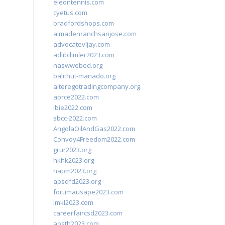
eleontennis.com
cyetus.com
bradfordshops.com
almadenranchsanjose.com
advocatevijay.com
adlibilimler2023.com
naswwebed.org
balithut-manado.org
alteregotradingcompany.org
aprce2022.com
ibie2022.com
sbcc-2022.com
AngolaOilAndGas2022.com
Convoy4Freedom2022.com
grur2023.org
hkhk2023.org
napm2023.org
apsdfd2023.org
forumausape2023.com
imkl2023.com
careerfaircsd2023.com
apsth2023.com