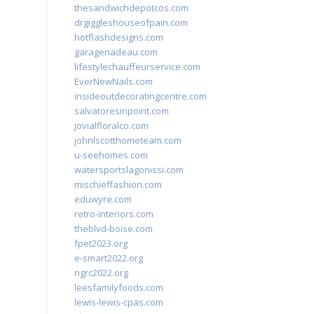
thesandwichdepotcos.com
drgiggleshouseofpain.com
hotflashdesigns.com
garagenadeau.com
lifestylechauffeurservice.com
EverNewNails.com
insideoutdecoratingcentre.com
salvatoresinpoint.com
jovialfloralco.com
johnlscotthometeam.com
u-seehomes.com
watersportslagonissi.com
mischieffashion.com
eduwyre.com
retro-interiors.com
theblvd-boise.com
fpet2023.org
e-smart2022.org
ngrc2022.org
leesfamilyfoods.com
lewis-lewis-cpas.com