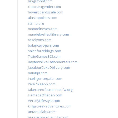
hingstonnt.com
chooseagender.com
hoverboardssale.com
alaskapolitics.com
stsmp.org
manoelneves.com
mandelaeffectlibrary.com
roselynns.com
balanceyoganj.com
salesforceblogs.com
TrainGames365.com
BaytownEvaCationRentals.com
JabalpurCakeDelivery.com
halobjd.com
intelligenceqatar.com
PikaPikaApp.com
takecareofbusinessdfw.org
HamadaOfJapan.com
VersifyLifestyle.com
kingscreekadventures.com
antaeuslabs.com
purelycleanchemdry.com