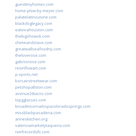
guesttinyhomes.com
home-plow-by-meyer.com
palatelatincuisine.com
blackdoglegacy.com
eatvivahouston.com
thebigshowok.com
chimeandstave.com
greatwallseafoodny.com
theloverose.com
gabriovoice.com
resinflowart.com
p-sports.net
korsairstreetwear.com
petshopallston.com
avenue26tacos.com
topgglasses.com
broadmoornailsspacoloradosprings.com
missblackpasadena.com
anneskitchen.org
valenciamarketytaqueria.com
reefrecordsllc.com