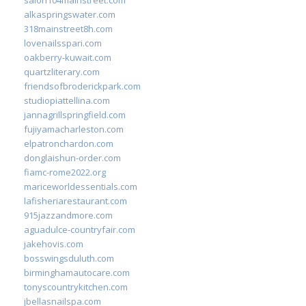
alkaspringswater.com
318mainstreet8h.com
lovenailsspari.com
oakberry-kuwait.com
quartzliterary.com
friendsofbroderickpark.com
studiopiattellina.com
jannagrillspringfield.com
fujiyamacharleston.com
elpatronchardon.com
donglaishun-order.com
fiamc-rome2022.org
mariceworldessentials.com
lafisheriarestaurant.com
915jazzandmore.com
aguadulce-countryfair.com
jakehovis.com
bosswingsduluth.com
birminghamautocare.com
tonyscountrykitchen.com
jbellasnailspa.com