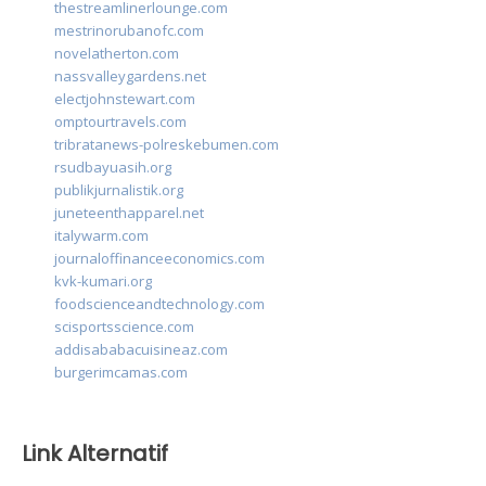
thestreamlinerlounge.com
mestrinorubanofc.com
novelatherton.com
nassvalleygardens.net
electjohnstewart.com
omptourtravels.com
tribratanews-polreskebumen.com
rsudbayuasih.org
publikjurnalistik.org
juneteenthapparel.net
italywarm.com
journaloffinanceeconomics.com
kvk-kumari.org
foodscienceandtechnology.com
scisportsscience.com
addisababacuisineaz.com
burgerimcamas.com
Link Alternatif