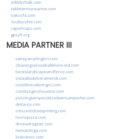
ediblechalk.com
tabletennisnearme.com
oaksofa.com
soultacohtx.com
capishcaps.com
gpsyfl.org
MEDIA PARTNER III
vwrepairarlington.com
cleaningservicebaltimore-md.com
beckslandscapeandfence.com
vistaaltadelveramendi.com
coastlinecateringnc.com
cuesburgershouston.com
psicologiaespecializadaencampeche.com
dmtacos.com
crescentstreetprinting.com
hornopizza.com
driveadragster.com
hematologa.com
lizaivanov.com