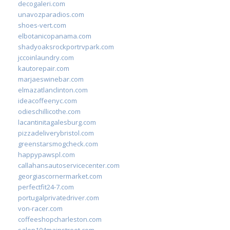
decogaleri.com
unavozparadios.com
shoes-vert.com
elbotanicopanama.com
shadyoaksrockportrvpark.com
jccoinlaundry.com
kautorepair.com
marjaeswinebar.com
elmazatlanclinton.com
ideacoffeenyc.com
odieschillicothe.com
lacantinitagalesburg.com
pizzadeliverybristol.com
greenstarsmogcheck.com
happypawspl.com
callahansautoservicecenter.com
georgiascornermarket.com
perfectfit24-7.com
portugalprivatedriver.com
von-racer.com
coffeeshopcharleston.com
salon104mainstreet.com