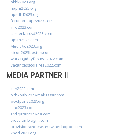
hkhk2023.org
napm2023.org
apsdfd2023.org
forumausape2023.com
imkl2023.com
careerfaircsd2023.com
apsth2023.com
MedItRio2023.org
lcicon2023boston.com
waitangidayfestival2022.com
vacancesscolaires2022.com
MEDIA PARTNER II
isth2022.com
p2b2pabi2023-makassar.com
wocfparis2023.org
sinc2023.com
scdlqatar2022-qa.com
thecolumbiagrill.com
provisionscheeseandwineshoppe.com
khedi2023.org