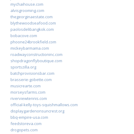
mychaihouse.com
alvisgrooming.com
thegeorginaestate.com
blythewoodseafood.com
paolosdelibangkok.com
bobacove.com
phoone24brookfield.com
mickeybarmama.com
roadwayconstructioninc.com
shopdragonflyboutique.com
sportszilla.org
batchprovisionsbar.com
brasserie-gobette.com
musicrearte.com
morseysfarms.com
riverviewtennis.com
official-kelly-toys-squishmallows.com
displaygardenonsuncrest.org
bbq-empire-usa.com
feedstoreva.com
drogopets.com