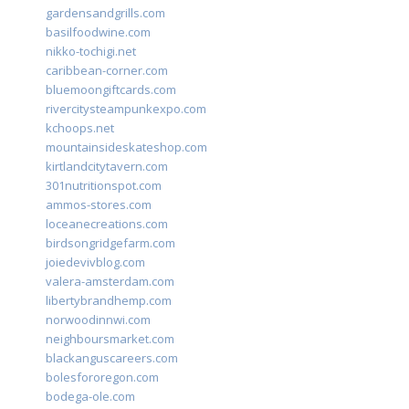
gardensandgrills.com
basilfoodwine.com
nikko-tochigi.net
caribbean-corner.com
bluemoongiftcards.com
rivercitysteampunkexpo.com
kchoops.net
mountainsideskateshop.com
kirtlandcitytavern.com
301nutritionspot.com
ammos-stores.com
loceanecreations.com
birdsongridgefarm.com
joiedevivblog.com
valera-amsterdam.com
libertybrandhemp.com
norwoodinnwi.com
neighboursmarket.com
blackanguscareers.com
bolesfororegon.com
bodega-ole.com