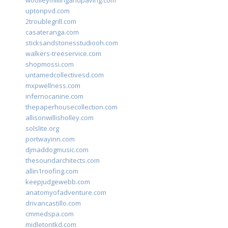
woolleymillingandpaving.com
uptonpvd.com
2troublegrill.com
casateranga.com
sticksandstonesstudiooh.com
walkers-treeservice.com
shopmossi.com
untamedcollectivesd.com
mxpwellness.com
infernocanine.com
thepaperhousecollection.com
allisonwillisholley.com
solslite.org
portwayinn.com
djmaddogmusic.com
thesoundarchitects.com
allin1roofing.com
keepjudgewebb.com
anatomyofadventure.com
drivancastillo.com
cmmedspa.com
midletontkd.com