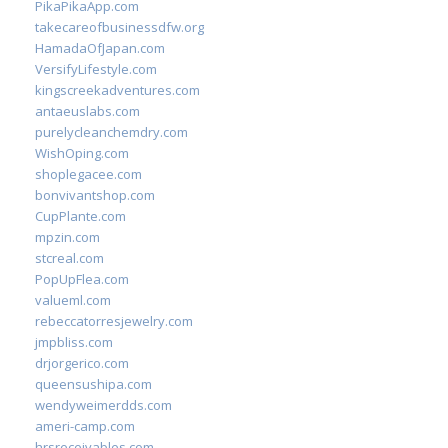
PikaPikaApp.com
takecareofbusinessdfw.org
HamadaOfJapan.com
VersifyLifestyle.com
kingscreekadventures.com
antaeuslabs.com
purelycleanchemdry.com
WishOping.com
shoplegacee.com
bonvivantshop.com
CupPlante.com
mpzin.com
stcreal.com
PopUpFlea.com
valueml.com
rebeccatorresjewelry.com
jmpbliss.com
drjorgerico.com
queensushipa.com
wendyweimerdds.com
ameri-camp.com
hrsreceivables.com