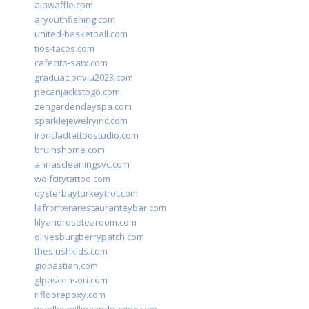
alawaffle.com
aryouthfishing.com
united-basketball.com
tios-tacos.com
cafecito-satx.com
graduacionviu2023.com
pecanjackstogo.com
zengardendayspa.com
sparklejewelryinc.com
ironcladtattoostudio.com
bruinshome.com
annascleaningsvc.com
wolfcitytattoo.com
oysterbayturkeytrot.com
lafronterarestauranteybar.com
lilyandrosetearoom.com
olivesburgberrypatch.com
theslushkids.com
giobastian.com
glpascensori.com
rifloorepoxy.com