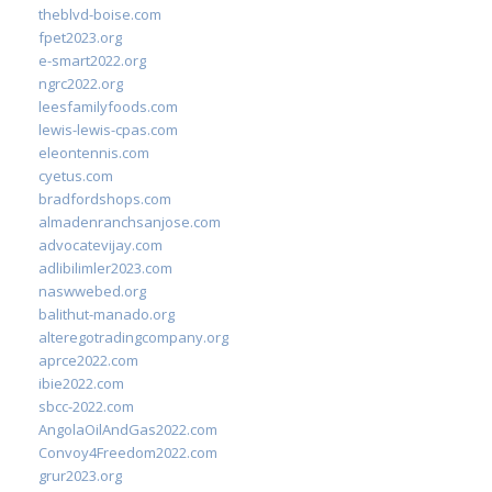
theblvd-boise.com
fpet2023.org
e-smart2022.org
ngrc2022.org
leesfamilyfoods.com
lewis-lewis-cpas.com
eleontennis.com
cyetus.com
bradfordshops.com
almadenranchsanjose.com
advocatevijay.com
adlibilimler2023.com
naswwebed.org
balithut-manado.org
alteregotradingcompany.org
aprce2022.com
ibie2022.com
sbcc-2022.com
AngolaOilAndGas2022.com
Convoy4Freedom2022.com
grur2023.org