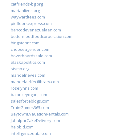
catfriends-bg.org
marianlives.org
waywardtees.com
pidfloorsexpress.com
bancodevenezuelaen.com
bettermoodfoodcorporation.com
hingstonnt.com
chooseagender.com
hoverboardssale.com
alaskapolitics.com
stsmp.org
manoelneves.com
mandelaeffectlibrary.com
roselynns.com
balanceyoganj.com
salesforceblogs.com
TrainGames365.com
BaytownEvaCationRentals.com
JabalpurCakeDelivery.com
halobjd.com
intelligenceqatar.com