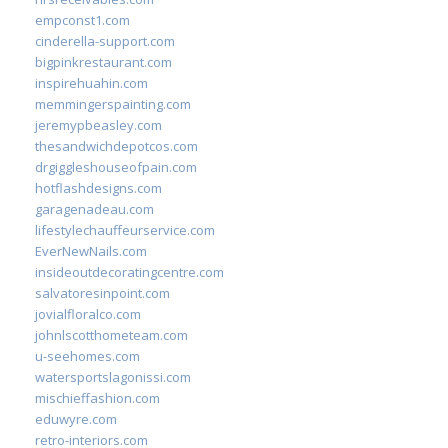
empconst1.com
cinderella-support.com
bigpinkrestaurant.com
inspirehuahin.com
memmingerspainting.com
jeremypbeasley.com
thesandwichdepotcos.com
drgiggleshouseofpain.com
hotflashdesigns.com
garagenadeau.com
lifestylechauffeurservice.com
EverNewNails.com
insideoutdecoratingcentre.com
salvatoresinpoint.com
jovialfloralco.com
johnlscotthometeam.com
u-seehomes.com
watersportslagonissi.com
mischieffashion.com
eduwyre.com
retro-interiors.com