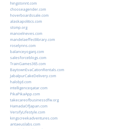
hingstonnt.com
chooseagender.com
hoverboardssale.com
alaskapolitics.com
stsmp.org
manoelneves.com
mandelaeffectlibrary.com
roselynns.com
balanceyoganj.com
salesforceblogs.com
TrainGames365.com
BaytownEvaCationRentals.com
JabalpurCakeDelivery.com
halobjd.com
intelligenceqatar.com
PikaPikaApp.com
takecareofbusinessdfw.org
HamadaOfJapan.com
VersifyLifestyle.com
kingscreekadventures.com
antaeuslabs.com