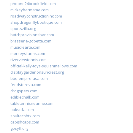
phoone24brookfield.com
mickeybarmama.com
roadwayconstructioninc.com
shopdragonflyboutique.com
sportszilla.org
batchprovisionsbar.com
brasserie-gobette.com
musicrearte.com
morseysfarms.com
riverviewtennis.com
official-kelly-toys-squishmallows.com
displaygardenonsuncrest.org
bbq-empire-usa.com
feedstoreva.com
drogopets.com
ediblechalk.com
tabletennisnearme.com
oaksofa.com
soultacohtx.com
capishcaps.com
gpsyfl.org