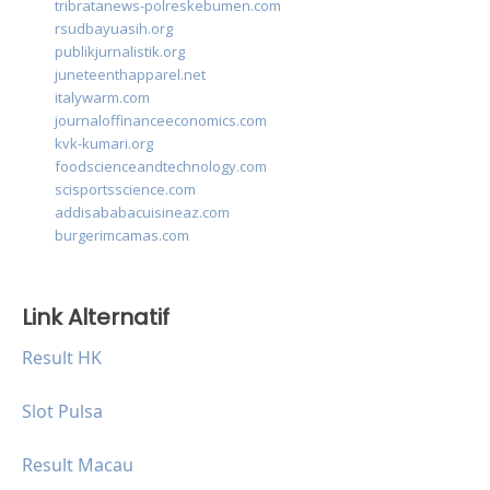
tribratanews-polreskebumen.com
rsudbayuasih.org
publikjurnalistik.org
juneteenthapparel.net
italywarm.com
journaloffinanceeconomics.com
kvk-kumari.org
foodscienceandtechnology.com
scisportsscience.com
addisababacuisineaz.com
burgerimcamas.com
Link Alternatif
Result HK
Slot Pulsa
Result Macau