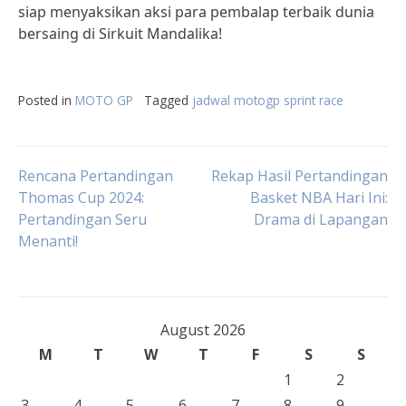
siap menyaksikan aksi para pembalap terbaik dunia
bersaing di Sirkuit Mandalika!
Posted in
MOTO GP
Tagged
jadwal motogp sprint race
Post
Rencana Pertandingan
Rekap Hasil Pertandingan
Thomas Cup 2024:
Basket NBA Hari Ini:
Pertandingan Seru
Drama di Lapangan
navigation
Menanti!
August 2026
M
T
W
T
F
S
S
1
2
3
4
5
6
7
8
9