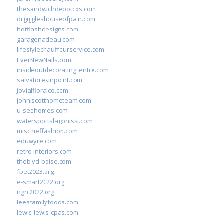
thesandwichdepotcos.com
drgiggleshouseofpain.com
hotflashdesigns.com
garagenadeau.com
lifestylechauffeurservice.com
EverNewNails.com
insideoutdecoratingcentre.com
salvatoresinpoint.com
jovialfloralco.com
johnlscotthometeam.com
u-seehomes.com
watersportslagonissi.com
mischieffashion.com
eduwyre.com
retro-interiors.com
theblvd-boise.com
fpet2023.org
e-smart2022.org
ngrc2022.org
leesfamilyfoods.com
lewis-lewis-cpas.com