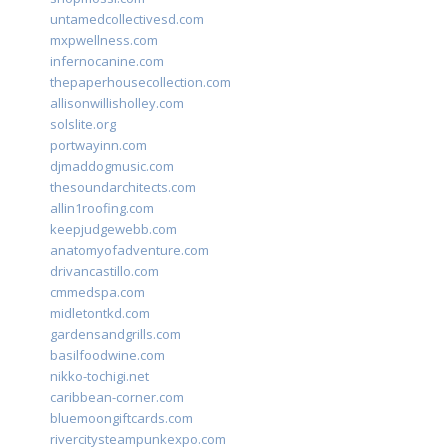
untamedcollectivesd.com
mxpwellness.com
infernocanine.com
thepaperhousecollection.com
allisonwillisholley.com
solslite.org
portwayinn.com
djmaddogmusic.com
thesoundarchitects.com
allin1roofing.com
keepjudgewebb.com
anatomyofadventure.com
drivancastillo.com
cmmedspa.com
midletontkd.com
gardensandgrills.com
basilfoodwine.com
nikko-tochigi.net
caribbean-corner.com
bluemoongiftcards.com
rivercitysteampunkexpo.com