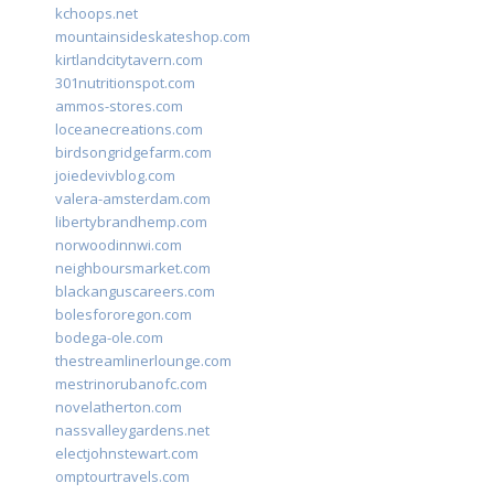
kchoops.net
mountainsideskateshop.com
kirtlandcitytavern.com
301nutritionspot.com
ammos-stores.com
loceanecreations.com
birdsongridgefarm.com
joiedevivblog.com
valera-amsterdam.com
libertybrandhemp.com
norwoodinnwi.com
neighboursmarket.com
blackanguscareers.com
bolesfororegon.com
bodega-ole.com
thestreamlinerlounge.com
mestrinorubanofc.com
novelatherton.com
nassvalleygardens.net
electjohnstewart.com
omptourtravels.com