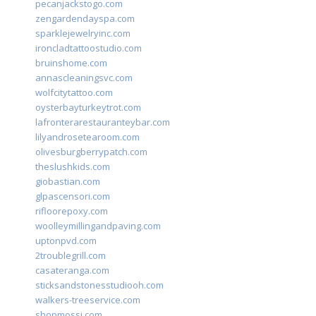
pecanjackstogo.com
zengardendayspa.com
sparklejewelryinc.com
ironcladtattoostudio.com
bruinshome.com
annascleaningsvc.com
wolfcitytattoo.com
oysterbayturkeytrot.com
lafronterarestauranteybar.com
lilyandrosetearoom.com
olivesburgberrypatch.com
theslushkids.com
giobastian.com
glpascensori.com
rifloorepoxy.com
woolleymillingandpaving.com
uptonpvd.com
2troublegrill.com
casateranga.com
sticksandstonesstudiooh.com
walkers-treeservice.com
shopmossi.com