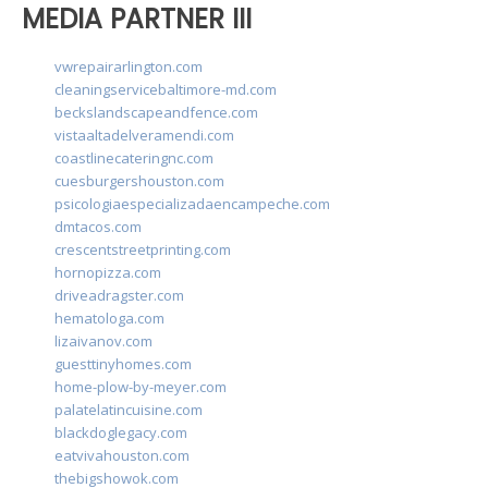
MEDIA PARTNER III
vwrepairarlington.com
cleaningservicebaltimore-md.com
beckslandscapeandfence.com
vistaaltadelveramendi.com
coastlinecateringnc.com
cuesburgershouston.com
psicologiaespecializadaencampeche.com
dmtacos.com
crescentstreetprinting.com
hornopizza.com
driveadragster.com
hematologa.com
lizaivanov.com
guesttinyhomes.com
home-plow-by-meyer.com
palatelatincuisine.com
blackdoglegacy.com
eatvivahouston.com
thebigshowok.com