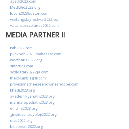
apsth2023.com
MedItRio2023.org
lcicon2023boston.com
waitangidayfestival2022.com
vacancesscolaires2022.com
MEDIA PARTNER II
isth2022.com
p2b2pabi2023-makassar.com
wocfparis2023.org
sinc2023.com
scdlqatar2022-qa.com
thecolumbiagrill.com
provisionscheeseandwineshoppe.com
khedi2023.org
akademikgeriatri2023.org
marmarapediatri2023.org
emchie2023.org
girisimselradyoloji2022.org
utcd2022.org
biosensor2022.org