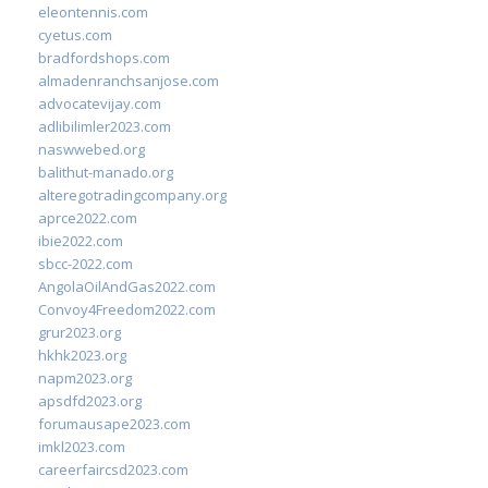
eleontennis.com
cyetus.com
bradfordshops.com
almadenranchsanjose.com
advocatevijay.com
adlibilimler2023.com
naswwebed.org
balithut-manado.org
alteregotradingcompany.org
aprce2022.com
ibie2022.com
sbcc-2022.com
AngolaOilAndGas2022.com
Convoy4Freedom2022.com
grur2023.org
hkhk2023.org
napm2023.org
apsdfd2023.org
forumausape2023.com
imkl2023.com
careerfaircsd2023.com