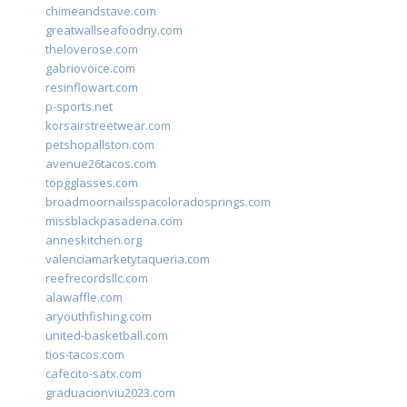
chimeandstave.com
greatwallseafoodny.com
theloverose.com
gabriovoice.com
resinflowart.com
p-sports.net
korsairstreetwear.com
petshopallston.com
avenue26tacos.com
topgglasses.com
broadmoornailsspacoloradosprings.com
missblackpasadena.com
anneskitchen.org
valenciamarketytaqueria.com
reefrecordsllc.com
alawaffle.com
aryouthfishing.com
united-basketball.com
tios-tacos.com
cafecito-satx.com
graduacionviu2023.com