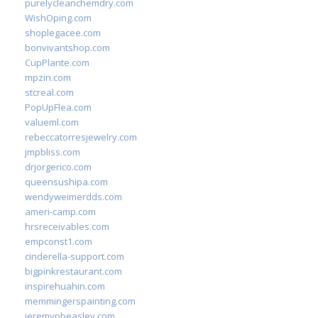
purelycleanchemdry.com
WishOping.com
shoplegacee.com
bonvivantshop.com
CupPlante.com
mpzin.com
stcreal.com
PopUpFlea.com
valueml.com
rebeccatorresjewelry.com
jmpbliss.com
drjorgerico.com
queensushipa.com
wendyweimerdds.com
ameri-camp.com
hrsreceivables.com
empconst1.com
cinderella-support.com
bigpinkrestaurant.com
inspirehuahin.com
memmingerspainting.com
jeremypbeasley.com