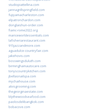
studiopiattellina.com
jannagrillspringfield.com
fujiyamacharleston.com
elpatronchardon.com
donglaishun-order.com
fiamc-rome2022.org
mariceworldessentials.com
lafisheriarestaurant.com
915jazzandmore.com
aguadulce-countryfair.com
jakehovis.com
bosswingsduluth.com
birminghamautocare.com
tonyscountrykitchen.com
jbellasnailspa.com
mychaihouse.com
alvisgrooming.com
thegeorginaestate.com
blythewoodseafood.com
paolosdelibangkok.com
bobacove.com