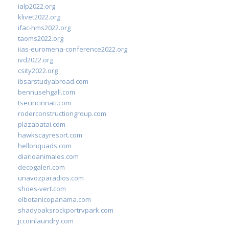
ialp2022.org
klivet2022.org
ifac-hms2022.org
taoms2022.org
iias-euromena-conference2022.org
ivd2022.org
csity2022.org
ibsarstudyabroad.com
bennusehgall.com
tsecincinnati.com
roderconstructiongroup.com
plazabatai.com
hawkscayresort.com
hellonquads.com
diarioanimales.com
decogaleri.com
unavozparadios.com
shoes-vert.com
elbotanicopanama.com
shadyoaksrockportrvpark.com
jccoinlaundry.com