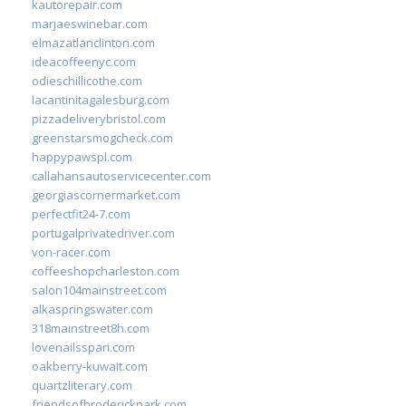
kautorepair.com
marjaeswinebar.com
elmazatlanclinton.com
ideacoffeenyc.com
odieschillicothe.com
lacantinitagalesburg.com
pizzadeliverybristol.com
greenstarsmogcheck.com
happypawspl.com
callahansautoservicecenter.com
georgiascornermarket.com
perfectfit24-7.com
portugalprivatedriver.com
von-racer.com
coffeeshopcharleston.com
salon104mainstreet.com
alkaspringswater.com
318mainstreet8h.com
lovenailsspari.com
oakberry-kuwait.com
quartzliterary.com
friendsofbroderickpark.com