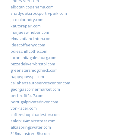
shoes-vert.com
elbotanicopanama.com
shadyoaksrockportrvpark.com
jccoinlaundry.com
kautorepair.com
marjaeswinebar.com
elmazatlanclinton.com
ideacoffeenyc.com
odieschillicothe.com
lacantinitagalesburg.com
pizzadeliverybristol.com
greenstarsmogcheck.com
happypawspl.com
callahansautoservicecenter.com
georgiascornermarket.com
perfectfit24-7.com
portugalprivatedriver.com
von-racer.com
coffeeshopcharleston.com
salon104mainstreet.com
alkaspringswater.com
318mainstreet8h.com