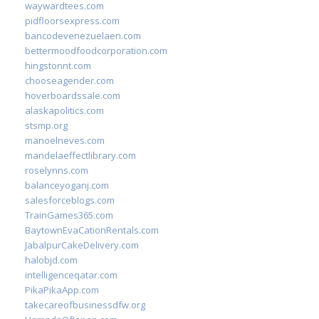
waywardtees.com
pidfloorsexpress.com
bancodevenezuelaen.com
bettermoodfoodcorporation.com
hingstonnt.com
chooseagender.com
hoverboardssale.com
alaskapolitics.com
stsmp.org
manoelneves.com
mandelaeffectlibrary.com
roselynns.com
balanceyoganj.com
salesforceblogs.com
TrainGames365.com
BaytownEvaCationRentals.com
JabalpurCakeDelivery.com
halobjd.com
intelligenceqatar.com
PikaPikaApp.com
takecareofbusinessdfw.org