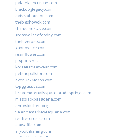
palatelatincuisine.com
blackdoglegacy.com
eatvivahouston.com
thebigshowok.com
chimeandstave.com
greatwallseafoodny.com
theloverose.com
gabriovoice.com
resinflowart.com
p-sports.net
korsairstreetwear.com
petshopallston.com
avenue26tacos.com
topgglasses.com
broadmoornailsspacoloradosprings.com
missblackpasadena.com
anneskitchen.org
valenciamarketytaqueria.com
reefrecordsllc.com
alawaffle.com
aryouthfishing.com