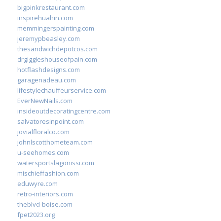
bigpinkrestaurant.com
inspirehuahin.com
memmingerspainting.com
jeremypbeasley.com
thesandwichdepotcos.com
drgiggleshouseofpain.com
hotflashdesigns.com
garagenadeau.com
lifestylechauffeurservice.com
EverNewNails.com
insideoutdecoratingcentre.com
salvatoresinpoint.com
jovialfloralco.com
johnlscotthometeam.com
u-seehomes.com
watersportslagonissi.com
mischieffashion.com
eduwyre.com
retro-interiors.com
theblvd-boise.com
fpet2023.org