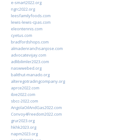
e-smart2022.org
ngrc2022.org
leesfamilyfoods.com
lewis-lewis-cpas.com
eleontennis.com
cyetus.com
bradfordshops.com
almadenranchsanjose.com
advocatevijay.com
adlibilimler2023.com
naswwebed.org
balithut-manado.org
alteregotradingcompany.org
aprce2022.com
ibie2022.com
sbcc-2022.com
AngolaOilAndGas2022.com
Convoy4Freedom2022.com
grur2023.org
hkhk2023.org
napm2023.org