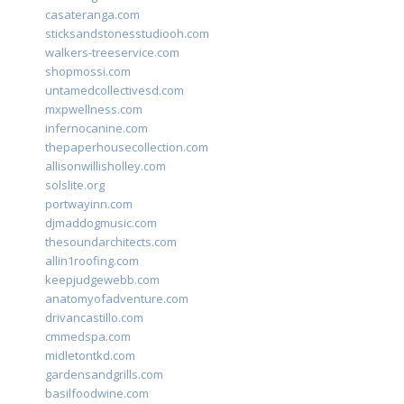
casateranga.com
sticksandstonesstudiooh.com
walkers-treeservice.com
shopmossi.com
untamedcollectivesd.com
mxpwellness.com
infernocanine.com
thepaperhousecollection.com
allisonwillisholley.com
solslite.org
portwayinn.com
djmaddogmusic.com
thesoundarchitects.com
allin1roofing.com
keepjudgewebb.com
anatomyofadventure.com
drivancastillo.com
cmmedspa.com
midletontkd.com
gardensandgrills.com
basilfoodwine.com