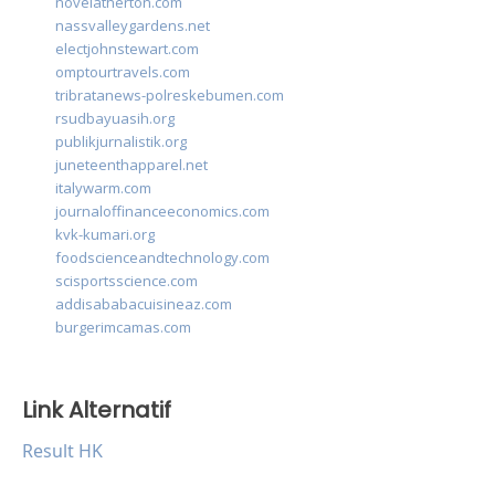
novelatherton.com
nassvalleygardens.net
electjohnstewart.com
omptourtravels.com
tribratanews-polreskebumen.com
rsudbayuasih.org
publikjurnalistik.org
juneteenthapparel.net
italywarm.com
journaloffinanceeconomics.com
kvk-kumari.org
foodscienceandtechnology.com
scisportsscience.com
addisababacuisineaz.com
burgerimcamas.com
Link Alternatif
Result HK