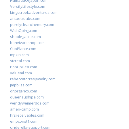
HamadaOfJapan.com
VersifyLifestyle.com
kingscreekadventures.com
antaeuslabs.com
purelycleanchemdry.com
WishOping.com
shoplegacee.com
bonvivantshop.com
CupPlante.com
mpzin.com
stcreal.com
PopUpFlea.com
valueml.com
rebeccatorresjewelry.com
jmpbliss.com
drjorgerico.com
queensushipa.com
wendyweimerdds.com
ameri-camp.com
hrsreceivables.com
empconst1.com
cinderella-support.com