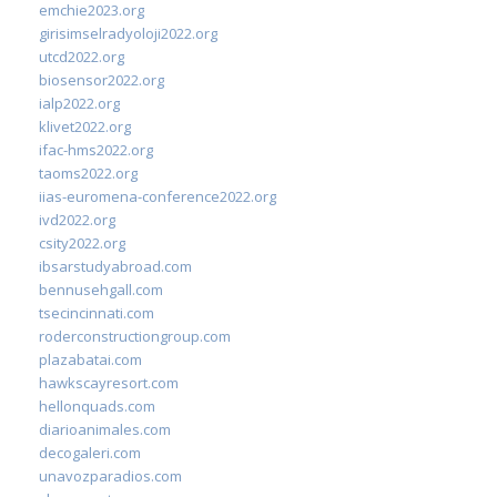
emchie2023.org
girisimselradyoloji2022.org
utcd2022.org
biosensor2022.org
ialp2022.org
klivet2022.org
ifac-hms2022.org
taoms2022.org
iias-euromena-conference2022.org
ivd2022.org
csity2022.org
ibsarstudyabroad.com
bennusehgall.com
tsecincinnati.com
roderconstructiongroup.com
plazabatai.com
hawkscayresort.com
hellonquads.com
diarioanimales.com
decogaleri.com
unavozparadios.com