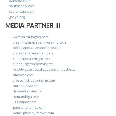
oaksofa.com
soultacohtx.com
capishcaps.com
gpsyfl.org
MEDIA PARTNER III
vwrepairarlington.com
cleaningservicebaltimore-md.com
beckslandscapeandfence.com
vistaaltadelveramendi.com
coastlinecateringnc.com
cuesburgershouston.com
psicologiaespecializadaencampeche.com
dmtacos.com
crescentstreetprinting.com
hornopizza.com
driveadragster.com
hematologa.com
lizaivanov.com
guesttinyhomes.com
home-plow-by-meyer.com