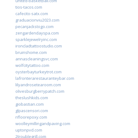
united-basketball.com
tios-tacos.com
cafecito-satx.com
graduacionviu2023.com
pecanjackstogo.com
zengardendayspa.com
sparklejewelryinc.com
ironcladtattoostudio.com
bruinshome.com
annascleaningsvc.com
wolfcitytattoo.com
oysterbayturkeytrot.com
lafronterarestauranteybar.com
lilyandrosetearoom.com
olivesburgberrypatch.com
theslushkids.com
giobastian.com
glpascensori.com
rifloorepoxy.com
woolleymillingandpaving.com
uptonpvd.com
2troublegrill.com