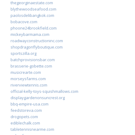
thegeorginaestate.com
blythewoodseafood.com
paolosdelibangkok.com
bobacove.com
phoone24brookfield.com
mickeybarmama.com
roadwayconstructioninc.com
shopdragonflyboutique.com
sportszilla.org
batchprovisionsbar.com
brasserie-gobette.com
musicrearte.com
morseysfarms.com
riverviewtennis.com
official-kelly-toys-squishmallows.com
displaygardenonsuncrest.org
bbq-empire-usa.com
feedstoreva.com
drogopets.com
ediblechalk.com
tabletennisnearme.com