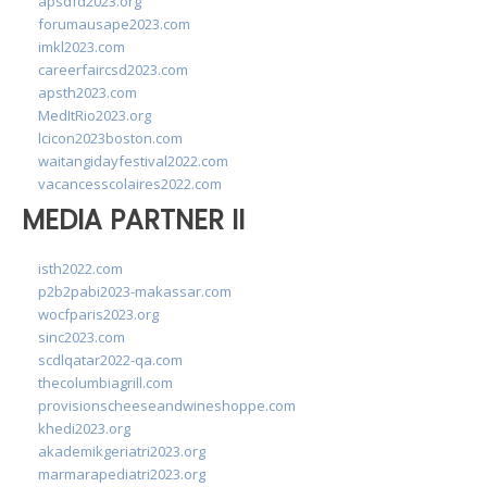
apsdfd2023.org
forumausape2023.com
imkl2023.com
careerfaircsd2023.com
apsth2023.com
MedItRio2023.org
lcicon2023boston.com
waitangidayfestival2022.com
vacancesscolaires2022.com
MEDIA PARTNER II
isth2022.com
p2b2pabi2023-makassar.com
wocfparis2023.org
sinc2023.com
scdlqatar2022-qa.com
thecolumbiagrill.com
provisionscheeseandwineshoppe.com
khedi2023.org
akademikgeriatri2023.org
marmarapediatri2023.org