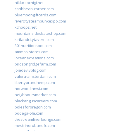
nikko-tochigi.net
caribbean-corner.com
bluemoongiftcards.com
rivercitysteampunkexpo.com
kchoops.net
mountainsideskateshop.com
kirtlandcitytavern.com
301nutritionspot.com
ammos-stores.com
loceanecreations.com
birdsongridgefarm.com
joiedevivblog.com
valera-amsterdam.com
libertybrandhemp.com
norwoodinnwi.com
neighboursmarket.com
blackanguscareers.com
bolesfororegon.com
bodega-ole.com
thestreamlinerlounge.com
mestrinorubanofc.com