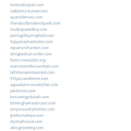
lovenailsspari.com
oakberry-kuwait.com
quartzliterary.com
friendsofbroderickpark.com
studiopiattellina.com
jannagrillspringfield.com
fujiyamacharleston.com
elpatronchardon.com
donglaishun-order.com
fiamc-rome2022.org
mariceworldessentials.com
lafisheriarestaurant.com
915jazzandmore.com
aguadulce-countryfair.com
jakehovis.com
bosswingsduluth.com
birminghamautocare.com
tonyscountrykitchen.com
jbellasnailspa.com
mychaihouse.com
alvisgrooming.com